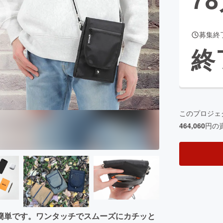
募集終
CAMPFIRE for Social Good
CAMPFIRE Creation
終
CAMPFIREふるさと納税
machi-ya
コミュニティ
このプロジェ
464,060
円の
簡単です。ワンタッチでスムーズにカチッと