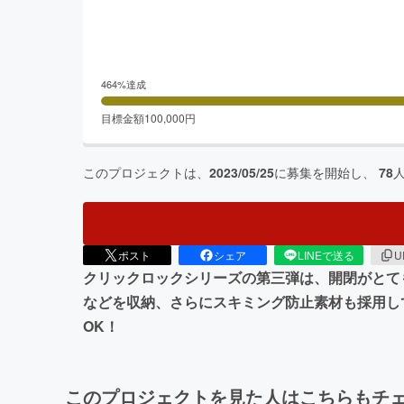
464
%達成
目標金額
100,000
円
このプロジェクトは、
2023/05/25
に募集を開始し、
78
ポスト
シェア
LINEで送る
U
クリックロックシリーズの第三弾は、開閉がとて
などを収納、さらにスキミング防止素材も採用し
OK！
このプロジェクトを見た人はこちらもチ