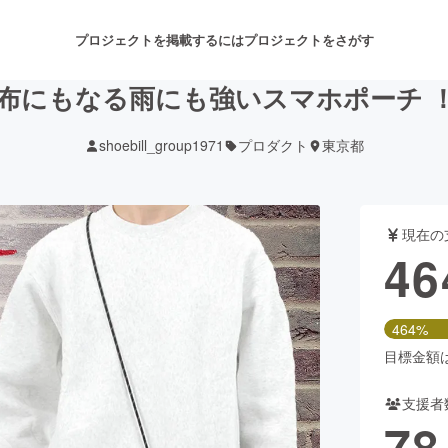
プロジェクトを掲載するには
プロジェクトをさがす
布にもなる雨にも強いスマホポーチ 
shoebill_group1971
プロダクト
東京都
注目のリターン
注目の新着プロジェクト
募集終了が近いプロジェクト
も
現在の
音楽
舞台・パフォーマンス
46
ゲーム・サービス開発
フード・飲食店
464%
書籍・雑誌出版
アニメ・漫画
目標金額は1
支援者
チャレンジ
ビューティー・ヘルスケ
78