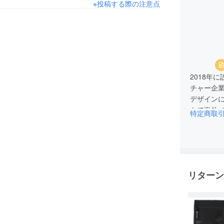
※投稿する際の注意点
2018年
チャー企
デザイン
トで海外
特定商取
ツールを
に行きた
を・・そ
なってい
リターン
が、どう