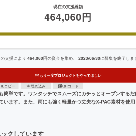
現在の支援総額
464,060
円
人の支援により
464,060
円の資金を集め、
2023/06/30
に募集を終了しま
もう一度プロジェクトをやってほしい
RLコピー
埋め込み
QRコード
も簡単です。ワンタッチでスムーズにカチッとオープンするだ
ています。また、雨にも強く軽量かつ丈夫なX-PAC素材を使
ェックしています