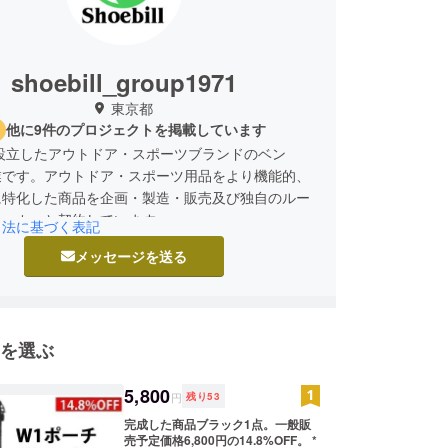
shoebill_group1971
東京都
他に9件のプロジェクトを掲載しています
に設立したアウトドア・スポーツブランドのベン
業です。アウトドア・スポーツ用品をより機能的、
に特化した商品を企画・製造・販売及び独自のルー
メーカーと契約しています。
引法に基づく表記
メッセージを送る
身につければ、どこか外へ出かけたい。遠くへ冒険
い。エネルギッシュな生活のサポートになるギア
んな思いを込めて少数精鋭で商品企画・販売を行
ます。まだまだ駆け出しの小さな会社ではあります
を選ぶ
ぞご支援のほど宜しくお願いいたします。
5,800
円
残り
53
完成した商品ブラック1点。一般販
売予定価格6,800円の14.8%OFF。 *