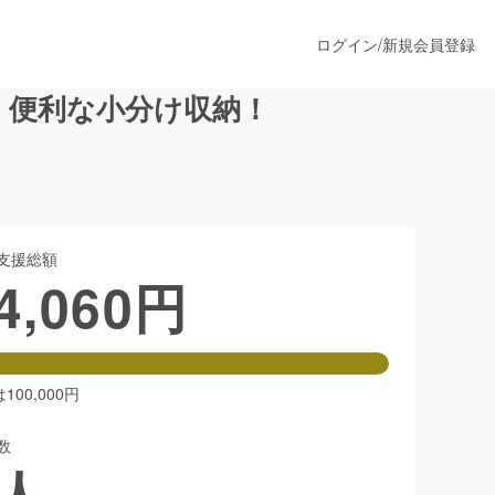
ログイン
/
新規会員登録
！便利な小分け収納！
うすぐ公開されます
支援総額
プロダクト
4,060
円
ファッション
スポーツ
00,000円
数
ア
ソーシャルグッド
人