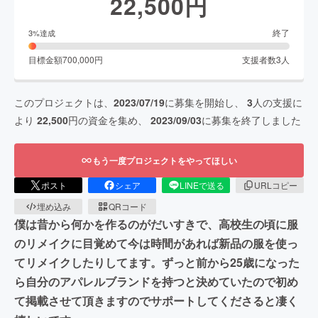
22,500
円
終了
3
%達成
目標金額
700,000
円
支援者数
3
人
このプロジェクトは、
2023/07/19
に募集を開始し、
3
人の支援に
より
22,500
円の資金を集め、
2023/09/03
に募集を終了しました
もう一度プロジェクトをやってほしい
ポスト
シェア
LINEで送る
URLコピー
埋め込み
QRコード
僕は昔から何かを作るのがだいすきで、高校生の頃に服
のリメイクに目覚めて今は時間があれば新品の服を使っ
てリメイクしたりしてます。ずっと前から25歳になった
ら自分のアパレルブランドを持つと決めていたので初め
て掲載させて頂きますのでサポートしてくださると凄く