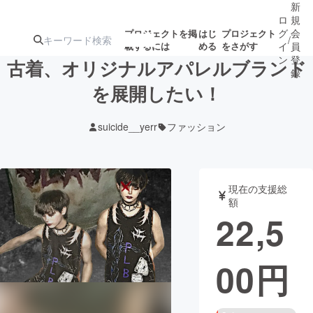
新
ロ
規
グ
会
プロジェクトを掲
はじ
プロジェクト
/
載するには
める
をさがす
イ
員
ン
登
古着、オリジナルアパレルブランド
録
を展開したい！
人気のプロ
注目のリ
注目の新着プロ
募集終了が近いプ
もうすぐ公開
suicide__yerr
ファッション
ジェクト
ターン
ジェクト
ロジェクト
されます
アート・写真
音楽
現在の支援総
額
22,5
テクノロジー・ガジェット
ゲーム・サ
00
円
映像・映画
書籍・雑誌
ビジネス・起業
チャレンジ