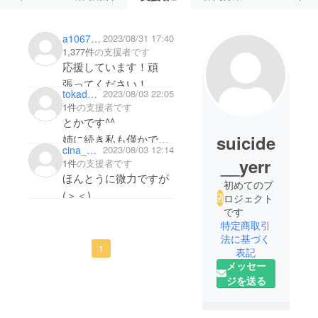
a10671cd0484
2023/08/31 17:40
1,377件
の支援者です
応援しています！頑
張ってください！
tokadayo1129
2023/08/03 22:05
1件
の支援者です
とかです^^
suicide
姉に続き私も僅かです
cina_mo61
2023/08/03 12:14
が支援させて頂きま
__yerr
1件
の支援者です
す‼️
ほんとうに微力ですが
初めてのプ
ほんとにかずむさんの
(＞＜)
ロジェクト
作るお洋服も大好きな
これからも姉妹で応援
です
のですが初めてXUで見
特定商取引
してます(＞＜)
法に基づく
かけた時から私はもは
1
表記
やかずむさんのオタク
メッセー
です笑
ジを送る
かっこ良すぎてお店に
入るの緊張してた私が