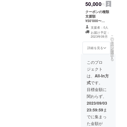
50,000
円
クーポンの種類
支援額
¥50'000〜
→50%offクーポ
支援者：0人
ン ¥50,000円以
お届け予定：
上の金額をご支
こ
2023年09月
の
援いただいた場
リ
タ
合はお好きな商
ー
ン
品1点のみ
詳細を見る
を
選
50%offクーポン
択
す
正式に販売開始
る
(7月中)から令和
このプロ
5年11月30日ま
ジェクト
でとさせていた
だきます。
は、
All-In方
式
です。
目標金額に
関わらず、
2023/09/03
23:59:59
ま
でに集まっ
た金額が