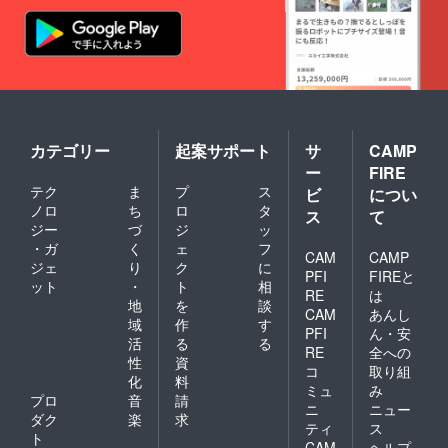
カテゴリー
起案サポート
サ
CAMP
ー
FIRE
テク
ま
プ
ス
ビ
につい
ノロ
ち
ロ
タ
ス
て
ジー
づ
ジ
ッ
・ガ
く
ェ
フ
CAM
CAMP
ジェ
り
ク
に
PFI
FIREと
ット
・
ト
相
RE
は
地
を
談
CAM
あんし
域
作
す
PFI
ん・安
活
る
る
RE
全への
性
資
コ
取り組
化
料
ミュ
み
プロ
音
請
ニ
ニュー
ダク
楽
求
ティ
ス
ト
CAM
ヘルプ