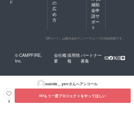
ド
の
補助
広
金申
め
請サ
方
ポー
ト
「QRコード」は株式会社デンソーウェーブの登録商標です。
© CAMPFIRE,
会社概
採用情
パートナー
Inc.
要
報
募集
suicide__yerr
さんへアンコール
もう一度プロジェクトをやってほしい
3