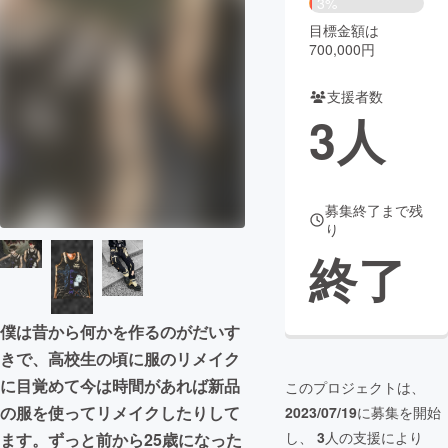
3%
目標金額は
まちづくり・地域活性化
700,000円
支援者数
CAMPFIRE for Social Good
CAMPFIRE Creation
3
人
CAMPFIREふるさと納税
machi-ya
コミュニティ
募集終了まで残
り
終了
僕は昔から何かを作るのがだいす
きで、高校生の頃に服のリメイク
に目覚めて今は時間があれば新品
このプロジェクトは、
の服を使ってリメイクしたりして
2023/07/19
に募集を開始
し、
3
人の支援により
ます。ずっと前から25歳になった