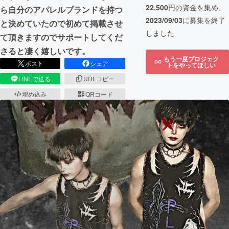
22,500
円の資金を集め、
ら自分のアパレルブランドを持つ
2023/09/03
に募集を終了
と決めていたので初めて掲載させ
しました
て頂きますのでサポートしてくだ
さると凄く嬉しいです。
もう一度プロジェク
ポスト
シェア
トをやってほしい
LINEで送る
URLコピー
埋め込み
QRコード