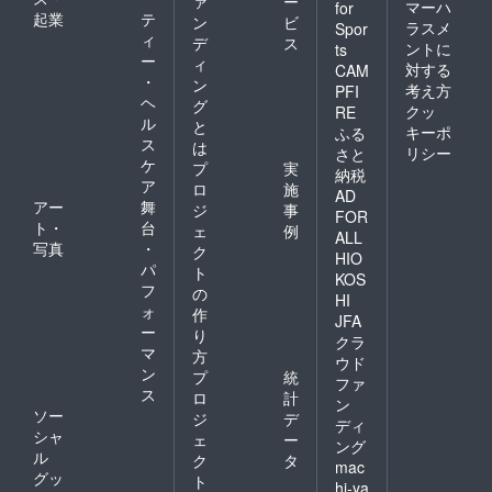
ァ
ー
マーハ
for
起業
テ
ン
ビ
ラスメ
Spor
ィ
デ
ス
ントに
ts
ー
ィ
対する
CAM
・
ン
考え方
PFI
ヘ
グ
クッ
RE
ル
と
キーポ
ふる
ス
は
リシー
さと
ケ
プ
実
納税
ア
ロ
施
AD
アー
舞
ジ
事
FOR
ト・
台
ェ
例
ALL
写真
・
ク
HIO
パ
ト
KOS
フ
の
HI
ォ
作
JFA
ー
り
クラ
マ
方
ウド
ン
プ
統
ファ
ス
ロ
計
ン
ソー
ジ
デ
ディ
シャ
ェ
ー
ング
ル
ク
タ
mac
グッ
ト
hi-ya