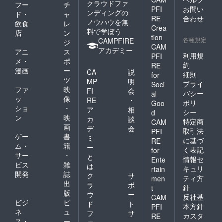
クラウドファ
フー
チ
PFI
お問い
ンディングの
ド・
ャ
RE
合わせ
ノウハウを無
飲食
レ
Crea
料で学ぼう
店
ン
tion
各種規定
CAMPFIRE
ジ
CAM
アカデミー
アニ
ス
利用規
PFI
メ・
ポ
約
RE
漫画
ー
CA
説
細則
for
ツ
MP
明
プライ
Soci
ファ
映
FI
会
バシー
al
ッ
像
RE
・
ポリ
Goo
ショ
・
ア
相
シー
d
ン
映
カ
談
特定商
CAM
画
デ
会
取引法
PFI
ゲー
書
ミ
に基づ
RE
ム・
籍
ー
く表記
for
サー
・
と
情報セ
Ente
ビス
雑
は
キュリ
rtain
開発
誌
ク
サ
ティ方
men
出
ラ
ポ
針
t
版
ウ
ー
反社基
CAM
ビジ
ビ
ド
ト
本方針
PFI
ネ
ュ
フ
サ
カスタ
RE
ス・
ー