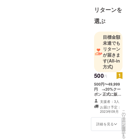
今こんな形でかずむさ
リターンを
んを応援できてること
が幸せです😊✨
選ぶ
これからも頑張ってく
ださい‼️絶対服買って
目標金額
ストーリーか投稿にあ
未達でも
げてメンションするん
リターン
が届きま
で‼️笑
す
(All-in
方式)
500
円
500円〜49,999
円 →20%クー
ポン 正式に販売
開始(7月中)から
支援者：3人
令和5年11月30
お届け予定：
日までとさせて
こ
2023年09月
の
いただきます。
リ
タ
ー
ン
詳細を見る
を
選
択
す
る