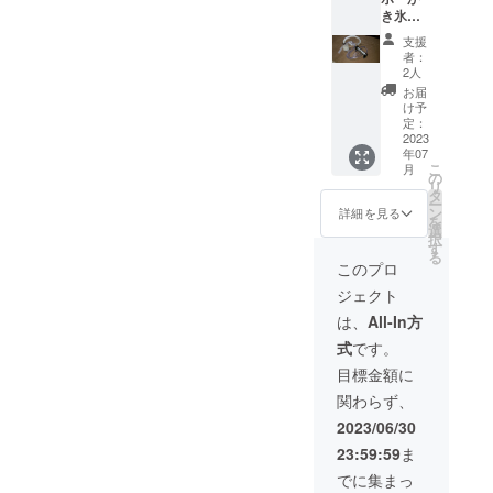
き氷マ
シン
支援
・サ
者：
イズ/重
2人
量
お届
650g
け予
・カ
定：
ラー展
2023
年07
開 無
こ
月
し ・
の
リ
デザイ
タ
ー
ン
ン
詳細を見る
を
統一
選
択
・素
す
る
材
このプロ
本
ジェクト
体
PVC-
は、
All-In方
U、エア
式
です。
コッ
ク 真
目標金額に
鍮製
関わらず、
（表
面：
2023/06/30
23:59:59
ま
でに集まっ