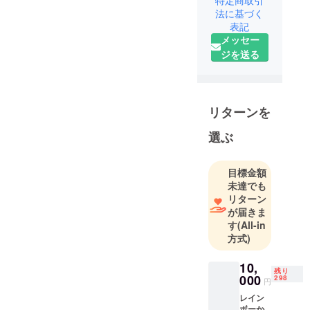
法に基づく
表記
メッセー
ジを送る
リターンを
選ぶ
目標金額
未達でも
リターン
が届きま
す
(All-in
方式)
10,
残り
000
298
円
レイン
ボーか