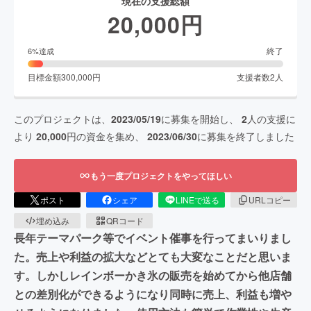
現在の支援総額
20,000
円
終了
6
%達成
目標金額
300,000
円
支援者数
2
人
このプロジェクトは、
2023/05/19
に募集を開始し、
2
人の支援に
より
20,000
円の資金を集め、
2023/06/30
に募集を終了しました
もう一度プロジェクトをやってほしい
ポスト
シェア
LINEで送る
URLコピー
埋め込み
QRコード
長年テーマパーク等でイベント催事を行ってまいりまし
た。売上や利益の拡大などとても大変なことだと思いま
す。しかしレインボーかき氷の販売を始めてから他店舗
との差別化ができるようになり同時に売上、利益も増や