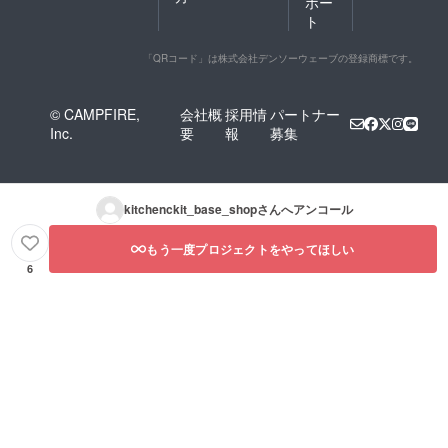
ポー
ト
「QRコード」は株式会社デンソーウェーブの登録商標です。
© CAMPFIRE,
会社概
採用情
パートナー
Inc.
要
報
募集
kitchenckit_base_shop
さんへアンコール
もう一度プロジェクトをやってほしい
6