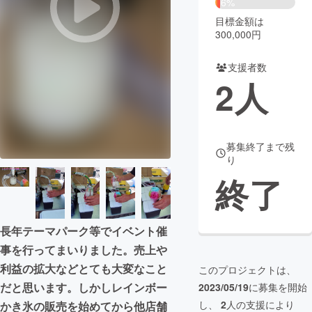
6%
目標金額は
まちづくり・地域活性化
300,000円
支援者数
CAMPFIRE for Social Good
CAMPFIRE Creation
2
人
CAMPFIREふるさと納税
machi-ya
コミュニティ
募集終了まで残
り
終了
長年テーマパーク等でイベント催
事を行ってまいりました。売上や
利益の拡大などとても大変なこと
このプロジェクトは、
だと思います。しかしレインボー
2023/05/19
に募集を開始
し、
2
人の支援により
かき氷の販売を始めてから他店舗