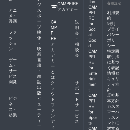
tion
各種規定
CAMPFIRE
ジ
CAM
アカデミー
アニ
ス
利用規
PFI
メ・
ポ
約
RE
漫画
ー
CA
説
細則
for
ツ
MP
明
プライ
Soci
ファ
映
FI
会
バシー
al
ッ
像
RE
・
ポリ
Goo
ショ
・
ア
相
シー
d
ン
映
カ
談
特定商
CAM
画
デ
会
取引法
PFI
ゲー
書
ミ
に基づ
RE
ム・
籍
ー
く表記
for
サー
・
と
情報セ
Ente
ビス
雑
は
キュリ
rtain
開発
誌
ク
サ
ティ方
men
出
ラ
ポ
針
t
版
ウ
ー
反社基
CAM
ビジ
ビ
ド
ト
本方針
PFI
ネ
ュ
フ
サ
カスタ
RE
ス・
ー
ァ
ー
マーハ
for
起業
テ
ン
ビ
ラスメ
Spor
ィ
デ
ス
ントに
ts
ー
ィ
対する
CAM