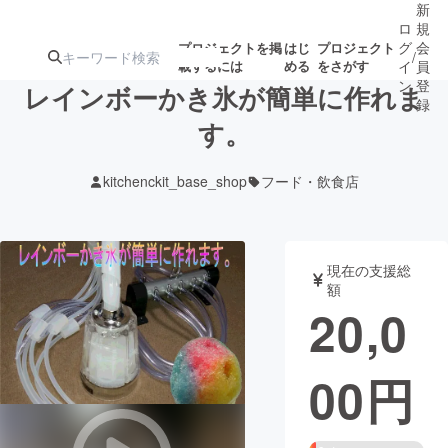
新
ロ
規
グ
会
プロジェクトを掲
はじ
プロジェクト
/
載するには
める
をさがす
イ
員
ン
登
レインボーかき氷が簡単に作れま
録
す。
人気のプロ
注目のリ
注目の新着プロ
募集終了が近いプ
もうすぐ公開
kitchenckit_base_shop
フード・飲食店
ジェクト
ターン
ジェクト
ロジェクト
されます
アート・写真
音楽
現在の支援総
額
20,0
テクノロジー・ガジェット
ゲーム・サ
00
円
映像・映画
書籍・雑誌
ビジネス・起業
チャレンジ