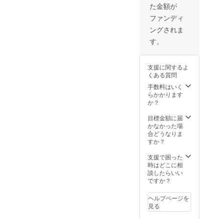
た金額が
ファンディ
ングされま
す。
支援に関するよ
くある質問
手数料はいく
ク
らかかります
ロム
か？
メッ
キ）
目標金額に届
チュー
かなかった場
ブ軟質
合どうなりま
塩化ビ
すか？
ニル
支援で困った
時はどこに相
談したらいい
シ
ですか？
リコン
栓 シ
ヘルプページを
リコ
見る
ン
カップ