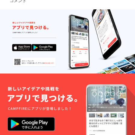
コメント
カ
バー
ABS
・使
用方法
や取扱
説明書
の有
無 有
・保
証の有
無（有
であれ
ば保証
期間
も）
有 一
か月 ※
ボトル
はお客
様で必