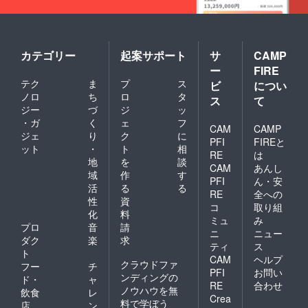
要な量
のもの
をご用
意して
下さ
カテゴリー
起案サポート
サ
CAMP
い。
ー
FIRE
テク
ま
プ
ス
ビ
につい
ノロ
ち
ロ
タ
ス
て
ジー
づ
ジ
ッ
・ガ
く
ェ
フ
CAM
CAMP
ジェ
り
ク
に
PFI
FIREと
ット
・
ト
相
RE
は
地
を
談
CAM
あんし
域
作
す
PFI
ん・安
(ペット
活
る
る
RE
全への
ボトル
性
資
コ
取り組
で使用
化
料
出来ま
ミュ
み
プロ
音
請
す) ※空
ニ
ニュー
ダク
楽
求
気入用
ティ
ス
のポン
ト
CAM
ヘルプ
プは別
クラウドファ
フー
チ
PFI
お問い
にご用
ンディングの
ド・
ャ
意して
RE
合わせ
ノウハウを無
飲食
レ
下さ
Crea
料で学ぼう
店
ン
い。