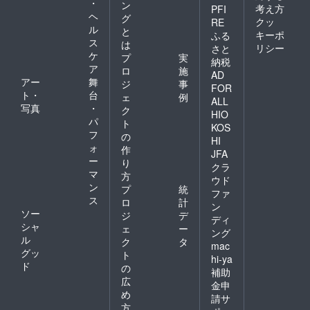
・
ン
考え方
PFI
ヘ
グ
クッ
RE
ル
と
キーポ
ふる
ス
は
リシー
さと
ケ
プ
実
納税
ア
ロ
施
AD
アー
舞
ジ
事
FOR
ト・
台
ェ
例
ALL
写真
・
ク
HIO
パ
ト
KOS
フ
の
HI
ォ
作
JFA
ー
り
クラ
マ
方
ウド
ン
プ
統
ファ
ス
ロ
計
ン
ソー
ジ
デ
ディ
シャ
ェ
ー
ング
ル
ク
タ
mac
グッ
ト
hi-ya
ド
の
補助
広
金申
め
請サ
方