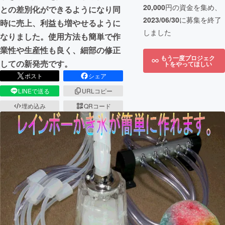
20,000
円の資金を集め、
との差別化ができるようになり同
2023/06/30
に募集を終了
時に売上、利益も増やせるように
しました
なりました。使用方法も簡単で作
業性や生産性も良く、細部の修正
もう一度プロジェク
しての新発売です。
トをやってほしい
ポスト
シェア
LINEで送る
URLコピー
埋め込み
QRコード