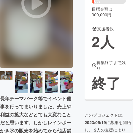
6%
目標金額は
まちづくり・地域活性化
300,000円
支援者数
CAMPFIRE for Social Good
CAMPFIRE Creation
2
人
CAMPFIREふるさと納税
machi-ya
コミュニティ
募集終了まで残
り
終了
長年テーマパーク等でイベント催
事を行ってまいりました。売上や
利益の拡大などとても大変なこと
このプロジェクトは、
だと思います。しかしレインボー
2023/05/19
に募集を開始
し、
2
人の支援により
かき氷の販売を始めてから他店舗