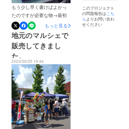
部
もう少し早く書けばよかっ
このプロジェクト
の問題報告は
こち
たのですが必要な物→最初
ら
よりお問い合わ
にかき氷機があって、シ
せください
もっと見る
ロップ入れる容器、レード
地元のマルシェで
ル(又はシャワー付きのボト
販売してきまし
ル)くらいは最低必要です。
た。
あとかき氷機の下に番重な
2023/06/25 19:44
ど置いています。角に穴開
けてホースつないで溶けた
外
側アク
氷で足元がびちょびちょに
リル、
ならないようにしていま
内部シ
リコ
す。あと...レインボーかき氷
ン
マシンかな。残り３日で
す。よろしくお願いいたし
ます。