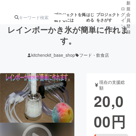
新
ロ
規
グ
会
プロジェクトを掲
はじ
プロジェクト
/
載するには
める
をさがす
イ
員
ン
登
レインボーかき氷が簡単に作れま
録
す。
人気のプロ
注目のリ
注目の新着プロ
募集終了が近いプ
もうすぐ公開
kitchenckit_base_shop
フード・飲食店
ジェクト
ターン
ジェクト
ロジェクト
されます
アート・写真
音楽
現在の支援総
額
20,0
テクノロジー・ガジェット
ゲーム・サ
00
円
映像・映画
書籍・雑誌
ビジネス・起業
チャレンジ