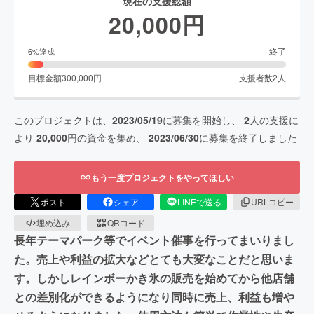
現在の支援総額
20,000
円
終了
6
%達成
目標金額
300,000
円
支援者数
2
人
このプロジェクトは、
2023/05/19
に募集を開始し、
2
人の支援に
より
20,000
円の資金を集め、
2023/06/30
に募集を終了しました
もう一度プロジェクトをやってほしい
ポスト
シェア
LINEで送る
URLコピー
埋め込み
QRコード
長年テーマパーク等でイベント催事を行ってまいりまし
た。売上や利益の拡大などとても大変なことだと思いま
す。しかしレインボーかき氷の販売を始めてから他店舗
との差別化ができるようになり同時に売上、利益も増や