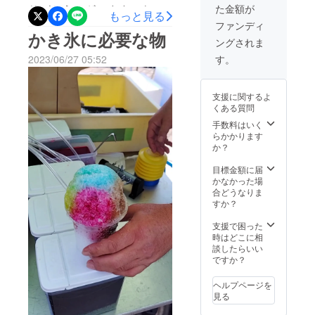
りがとうございます。もし
た金額が
もっと見る
ファンディ
ご検討中でしたら是非お願
かき氷に必要な物
ングされま
いいたします。
2023/06/27 05:52
す。
支援に関するよ
くある質問
手数料はいく
ク
らかかります
ロム
か？
メッ
キ）
目標金額に届
チュー
かなかった場
ブ軟質
合どうなりま
塩化ビ
すか？
ニル
支援で困った
時はどこに相
談したらいい
シ
ですか？
リコン
栓 シ
ヘルプページを
リコ
見る
ン
カップ