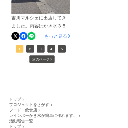
吉川マルシェに出店してき
ました。内容はかき氷３５
０円を中心にわたあめ、
もっと見る
カ
バー
ポップコーン、さつまいも
ABS
スティック機械を使ったエ
1
2
3
4
5
・使
用方法
アーくじです。今日は実験
や取扱
次のページ
...
説明書
的にレインボーかき氷の
の有
無 有
カップを通常サイズと同じ
・保
容量の透明カップにしてか
証の有
無（有
き氷はすべて３５０円で販
であれ
ば保証
売してみました。数量的に
トップ
>
期間
プロジェクトをさがす
>
も）
はかき氷70個、レインボー
有 一
フード・飲食店
>
かき氷85個、わたあめ22
か月 ※
レインボーかき氷が簡単に作れます。
>
ボトル
活動報告一覧
個、さつまいもスティック
はお客
トップ
>
様で必