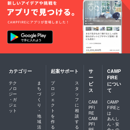
カテゴリー
起案サポート
サ
CAMP
ー
FIRE
テク
ま
プ
ス
ビ
につい
ノロ
ち
ロ
タ
ス
て
ジー
づ
ジ
ッ
・ガ
く
ェ
フ
CAM
CAMP
ジェ
り
ク
に
PFI
FIREと
ット
・
ト
相
RE
は
地
を
談
CAM
あんし
域
作
す
PFI
ん・安
活
る
る
RE
全への