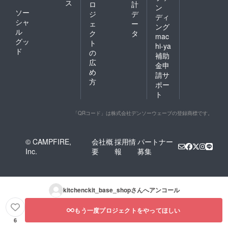
ス
ロ
計
ン
ソー
ジ
デ
ディ
シャ
ェ
ー
ング
ル
ク
タ
mac
グッ
ト
hi-ya
ド
の
補助
広
金申
め
請サ
方
ポー
ト
「QRコード」は株式会社デンソーウェーブの登録商標です。
© CAMPFIRE,
会社概
採用情
パートナー
Inc.
要
報
募集
kitchenckit_base_shop
さんへアンコール
もう一度プロジェクトをやってほしい
6