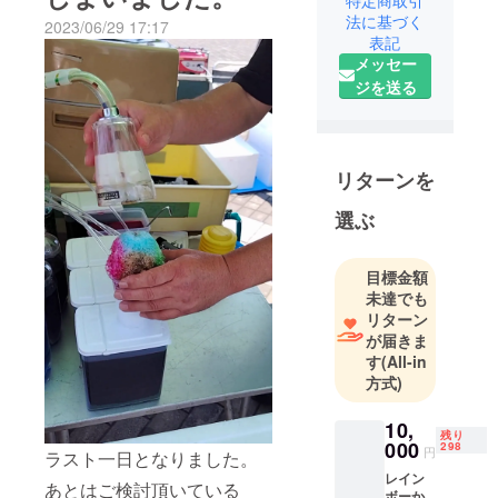
い商品なので心変わりなど
法に基づく
2023/06/29 17:17
ありましたら当方のホーム
表記
ページなどいらしてくださ
メッセー
ジを送る
い。お世話になりました。
ありがとうございました。
リターンを
選ぶ
目標金額
未達でも
リターン
が届きま
す
(All-in
方式)
10,
残り
000
298
円
ラスト一日となりました。
レイン
あとはご検討頂いている
ボーか