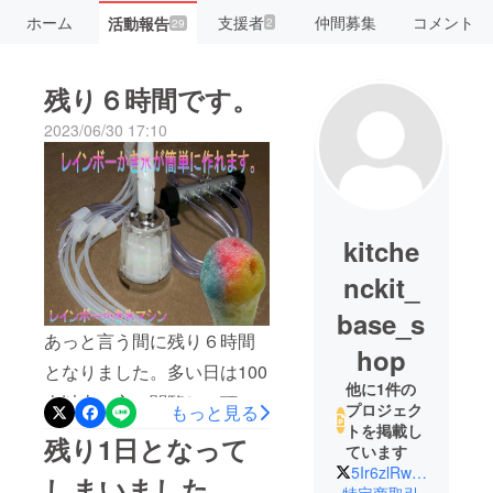
ホーム
支援者
仲間募集
コメント
活動報告
2
29
残り６時間です。
2023/06/30 17:10
kitche
nckit_
base_s
あっと言う間に残り６時間
hop
となりました。多い日は100
他に1件の
人以上の方に閲覧して頂き
プロジェク
もっと見る
トを掲載し
ました。ありがとうござい
残り1日となって
ています
ました。他には売っていな
5Ir6zlRwDN7HmKk
しまいました。
特定商取引