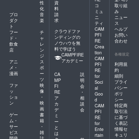
性
資
コ
取り組
化
料
ミュ
み
プロ
音
請
ニ
ニュー
ダク
楽
求
ティ
ス
ト
CAM
ヘルプ
クラウドファ
フー
チ
PFI
お問い
ンディングの
ド・
ャ
RE
合わせ
ノウハウを無
飲食
レ
Crea
料で学ぼう
店
ン
tion
各種規定
CAMPFIRE
ジ
CAM
アカデミー
アニ
ス
利用規
PFI
メ・
ポ
約
RE
漫画
ー
CA
説
細則
for
ツ
MP
明
プライ
Soci
ファ
映
FI
会
バシー
al
ッ
像
RE
・
ポリ
Goo
ショ
・
ア
相
シー
d
ン
映
カ
談
特定商
CAM
画
デ
会
取引法
PFI
ゲー
書
ミ
に基づ
RE
ム・
籍
ー
く表記
for
サー
・
と
情報セ
Ente
ビス
雑
は
キュリ
rtain
開発
誌
ク
サ