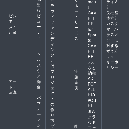
ティ方
men
出
ラ
ポ
針
t
版
ウ
ー
反社基
CAM
ビジ
ビ
ド
ト
本方針
PFI
ネ
ュ
フ
サ
カスタ
RE
ス・
ー
ァ
ー
マーハ
for
起業
テ
ン
ビ
ラスメ
Spor
ィ
デ
ス
ントに
ts
ー
ィ
対する
CAM
・
ン
考え方
PFI
ヘ
グ
クッ
RE
ル
と
キーポ
ふる
ス
は
リシー
さと
ケ
プ
実
納税
ア
ロ
施
AD
アー
舞
ジ
事
FOR
ト・
台
ェ
例
ALL
写真
・
ク
HIO
パ
ト
KOS
フ
の
HI
ォ
作
JFA
ー
り
クラ
マ
方
ウド
ン
プ
統
ファ