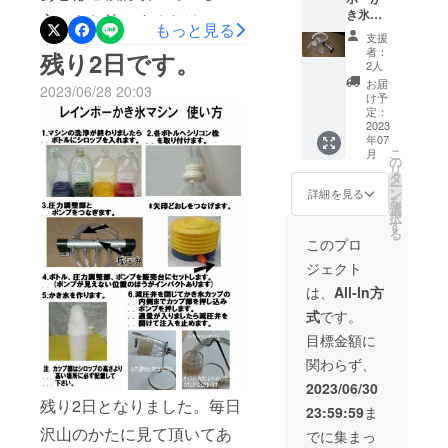
き氷マ
方々をお待ちするだけで
もっと見る
シン
支援
・サ
す。よろしくお願いいたし
者：
残り2日です。
イズ/重
2人
ます。
量
お届
2023/06/28 20:03
650g
け予
・カ
定：
ラー展
2023
年07
開 無
こ
月
し ・
の
リ
デザイ
タ
ー
ン
ン
詳細を見る
を
統一
選
択
・素
す
る
材
このプロ
本
ジェクト
体
PVC-
は、
All-In方
U、エア
式
です。
コッ
ク 真
目標金額に
鍮製
関わらず、
（表
面：
2023/06/30
残り2日となりました。毎日
23:59:59
ま
沢山のかたに見て頂いてあ
でに集まっ