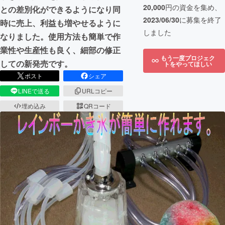
20,000
円の資金を集め、
との差別化ができるようになり同
2023/06/30
に募集を終了
時に売上、利益も増やせるように
しました
なりました。使用方法も簡単で作
業性や生産性も良く、細部の修正
もう一度プロジェク
しての新発売です。
トをやってほしい
ポスト
シェア
LINEで送る
URLコピー
埋め込み
QRコード