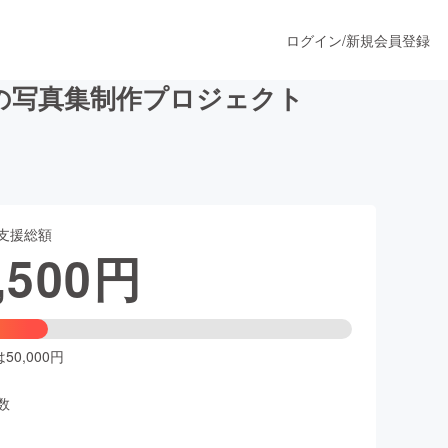
ログイン
/
新規会員登録
の写真集制作プロジェクト
うすぐ公開されます
支援総額
プロダクト
,500
円
ファッション
スポーツ
0,000円
数
ア
ソーシャルグッド
人