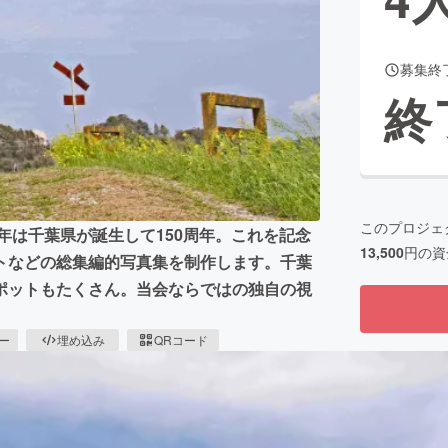
募集終
CAMPFIRE for Social Good
CAMPFIRE Creation
終
CAMPFIREふるさと納税
machi-ya
コミュニティ
このプロジェ
年は千葉県が誕生して150周年。これを記念
13,500
円の資
トなどの総集編的写真集を制作します。千葉
ポットもたくさん。当会ならではの独自の視
ピー
埋め込み
QRコード