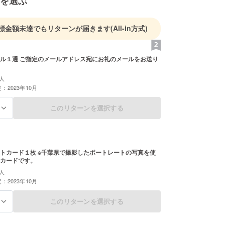
を選ぶ
標金額未達でもリターンが届きます
(All-in方式)
ル１通 ご指定のメールアドレス宛にお礼のメールをお送り
人
：2023年10月
このリターンを選択する
る
トカード１枚 ※千葉県で撮影したポートレートの写真を使
カードです。
人
：2023年10月
このリターンを選択する
る