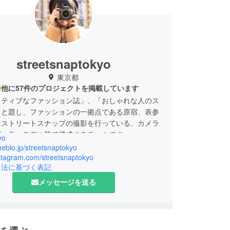
streetsnaptokyo
東京都
他に57件のプロジェクトを掲載しています
クティブなファッション誌」、「おしゃれな人のス
」と題し、ファッションの一拠点である原宿、表参
にストリートスナップの撮影を行っている、カメラ
ギュラーモデル等で構成するチームです。
yo
に設立10周年を迎え、活動の幅を広げるべく、コラボ
meblo.jp/streetsnaptokyo
ジェクトに力を入れていくことにしました。
nstagram.com/streetsnaptokyo
引法に基づく表記
メッセージを送る