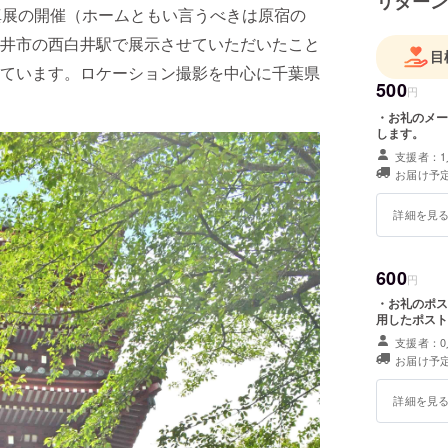
リターン
真展の開催（ホームともい言うべきは原宿の
井市の西白井駅で展示させていただいたこと
目
ています。ロケーション撮影を中心に千葉県
500
円
・お礼のメー
します。
支援者：1
お届け予定
詳細を見
600
円
・お礼のポス
用したポスト
支援者：0
お届け予定
詳細を見