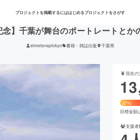
プロジェクトを掲載するには
はじめる
プロジェクトをさがす
記念】千葉が舞台のポートレートとか
streetsnaptokyo
書籍・雑誌出版
千葉県
注目のリターン
注目の新着プロジェクト
募集終了が近いプロジェクト
も
現在の
音楽
舞台・パフォーマンス
13
ゲーム・サービス開発
フード・飲食店
27%
書籍・雑誌出版
アニメ・漫画
目標金額は5
支援者
チャレンジ
ビューティー・ヘルスケ
4