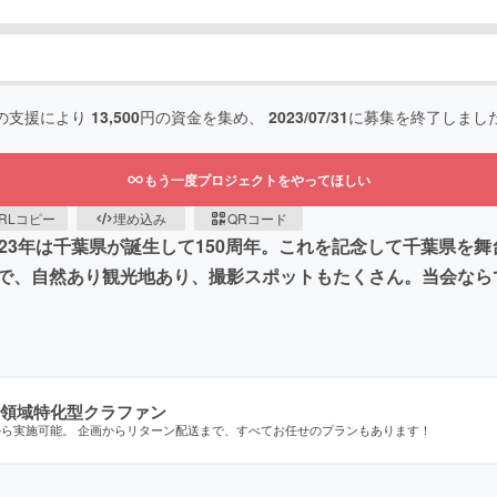
の支援により
13,500
円の資金を集め、
2023/07/31
に募集を終了しまし
もう一度プロジェクトをやってほしい
RLコピー
埋め込み
QRコード
23年は千葉県が誕生して150周年。これを記念して千葉県を
で、自然あり観光地あり、撮影スポットもたくさん。当会なら
領域特化型クラファン
から実施可能。 企画からリターン配送まで、すべてお任せのプランもあります！