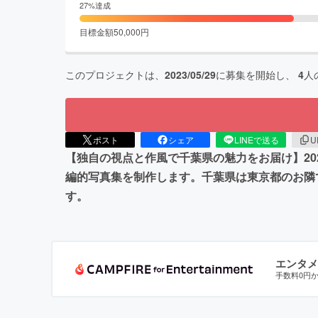
27
%達成
目標金額
50,000
円
このプロジェクトは、
2023/05/29
に募集を開始し、
4
人
ポスト
シェア
LINEで送る
U
【独自の視点と作風で千葉県の魅力をお届け】20
編的写真集を制作します。千葉県は東京都のお隣
す。
エンタメ
手数料0円