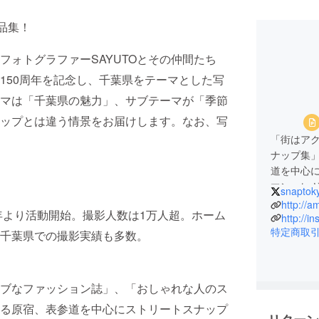
品集！
ォトグラファーSAYUTOとその仲間たち
150周年を記念し、千葉県をテーマとした写
マは「千葉県の魅力」、サブテーマが「季節
ップとは違う情景をお届けします。なお、写
「街はア
ナップ集
道を中心
マン、レ
snaptok
2023年
http://a
年より活動開始。撮影人数は1万人超。ホーム
でのプロ
http://i
特定商取
千葉県での撮影実績も多数。
ブなファッション誌」、「おしゃれな人のス
る原宿、表参道を中心にストリートスナップ