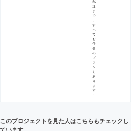
配
送
ま
で
、
す
べ
て
お
任
せ
の
プ
ラ
ン
も
あ
り
ま
す
！
このプロジェクトを見た人はこちらもチェックし
ています