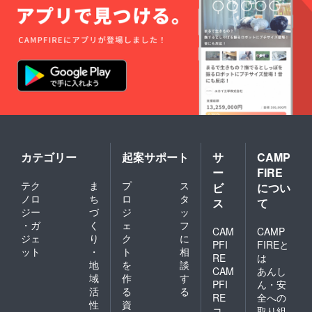
カテゴリー
起案サポート
サ
CAMP
ー
FIRE
テク
ま
プ
ス
ビ
につい
ノロ
ち
ロ
タ
ス
て
ジー
づ
ジ
ッ
・ガ
く
ェ
フ
CAM
CAMP
ジェ
り
ク
に
PFI
FIREと
ット
・
ト
相
RE
は
地
を
談
CAM
あんし
域
作
す
PFI
ん・安
活
る
る
RE
全への
性
資
コ
取り組