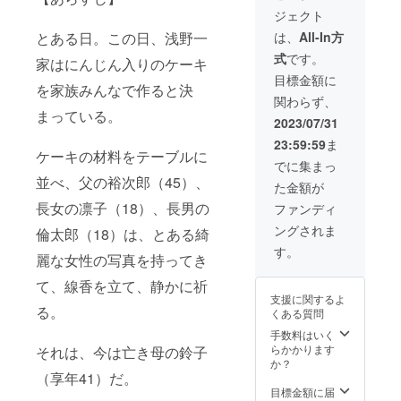
ジェクト
は、
All-In方
とある日。この日、浅野一
式
です。
家はにんじん入りのケーキ
目標金額に
を家族みんなで作ると決
関わらず、
まっている。
2023/07/31
23:59:59
ま
ケーキの材料をテーブルに
でに集まっ
並べ、父の裕次郎（45）、
た金額が
長女の凛子（18）、長男の
ファンディ
ングされま
倫太郎（18）は、とある綺
す。
麗な女性の写真を持ってき
て、線香を立て、静かに祈
支援に関するよ
る。
くある質問
手数料はいく
らかかります
それは、今は亡き母の鈴子
か？
（享年41）だ。
目標金額に届