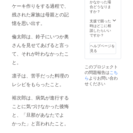
かなかった場
ケーキ作りをする過程で、
合どうなりま
すか？
残された家族は母親との記
支援で困った
憶を思い出す。
時はどこに相
談したらいい
ですか？
倫太郎は、鈴子にいつか奥
さんを見せてあげると言っ
ヘルプページを
見る
て、それが叶わなかったこ
と。
このプロジェクト
の問題報告は
こち
凛子は、苦手だった料理の
ら
よりお問い合わ
せください
レシピをもらったこと。
裕次郎は、病気が進行する
ことに気づけなかった後悔
と、「旦那があなたでよ
かった」と言われたこと。