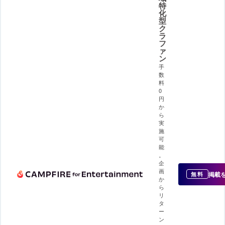
特
化
型
ク
ラ
フ
ァ
ン
手
数
料
0
円
か
ら
実
施
可
能
。
企
画
掲載
無料
か
ら
リ
タ
ー
ン