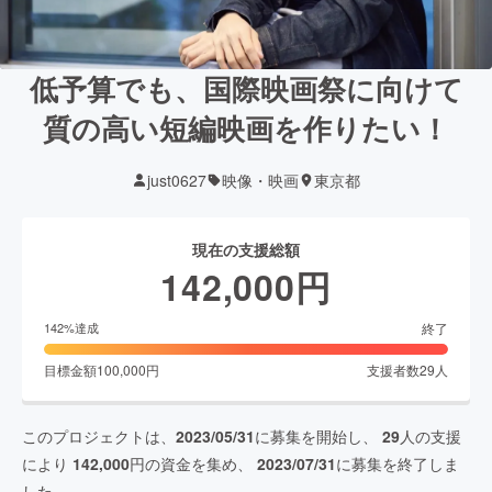
低予算でも、国際映画祭に向けて
質の高い短編映画を作りたい！
just0627
映像・映画
東京都
現在の支援総額
142,000
円
終了
142
%達成
目標金額
100,000
円
支援者数
29
人
このプロジェクトは、
2023/05/31
に募集を開始し、
29
人の支援
により
142,000
円の資金を集め、
2023/07/31
に募集を終了しま
した