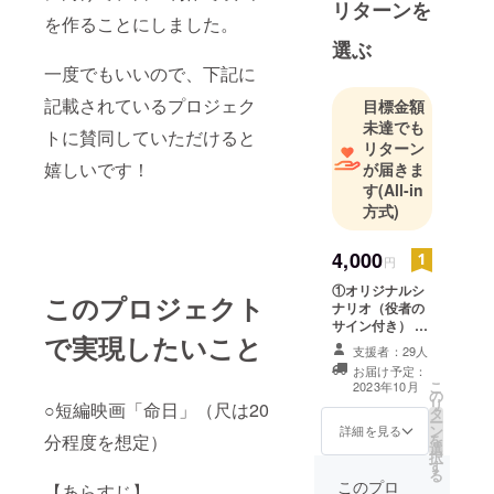
リターンを
後、フリー
を作ることにしました。
ランスの
選ぶ
フォトグラ
一度でもいいので、下記に
ファーへ、
記載されているプロジェク
目標金額
現在、映画
未達でも
トに賛同していただけると
監督を志
リターン
し、ENBUゼ
嬉しいです！
が届きま
ミナール入
す
(All-in
方式)
4,000
円
①オリジナルシ
このプロジェクト
ナリオ（役者の
サイン付き） ②
で実現したいこと
お礼の文面 ③完
支援者：29人
成した短編映画
お届け予定：
（限定公開にて
こ
2023年10月
の
先出し） 以上3
リ
○短編映画「命日」（尺は20
タ
点がリターンに
ー
ン
なります。
詳細を見る
を
分程度を想定）
選
択
す
る
このプロ
【あらすじ】