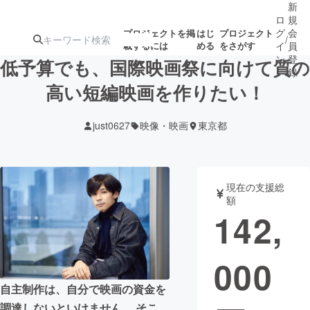
新
ロ
規
グ
会
プロジェクトを掲
はじ
プロジェクト
/
載するには
める
をさがす
イ
員
ン
登
低予算でも、国際映画祭に向けて質の
録
高い短編映画を作りたい！
人気のプロ
注目のリ
注目の新着プロ
募集終了が近いプ
もうすぐ公開
just0627
映像・映画
東京都
ジェクト
ターン
ジェクト
ロジェクト
されます
アート・写真
音楽
現在の支援総
額
142,
テクノロジー・ガジェット
ゲーム・サ
000
映像・映画
書籍・雑誌
自主制作は、自分で映画の資金を
ビジネス・起業
チャレンジ
調達しないといけません。 そこ