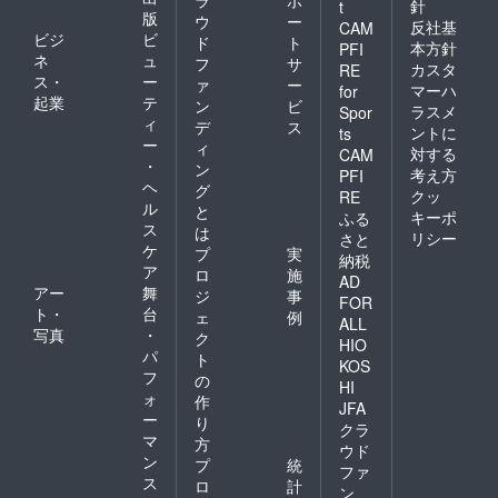
ラ
ポ
針
t
版
ウ
ー
反社基
CAM
ビジ
ビ
ド
ト
本方針
PFI
ネ
ュ
フ
サ
カスタ
RE
ス・
ー
ァ
ー
マーハ
for
起業
テ
ン
ビ
ラスメ
Spor
ィ
デ
ス
ントに
ts
ー
ィ
対する
CAM
・
ン
考え方
PFI
ヘ
グ
クッ
RE
ル
と
キーポ
ふる
ス
は
リシー
さと
ケ
プ
実
納税
ア
ロ
施
AD
アー
舞
ジ
事
FOR
ト・
台
ェ
例
ALL
写真
・
ク
HIO
パ
ト
KOS
フ
の
HI
ォ
作
JFA
ー
り
クラ
マ
方
ウド
ン
プ
統
ファ
ス
ロ
計
ン