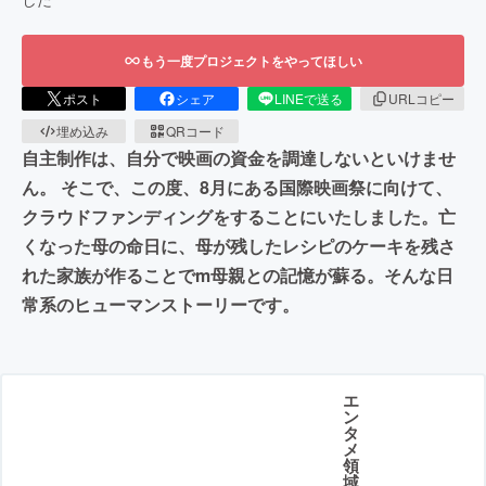
もう一度プロジェクトをやってほしい
ポスト
シェア
LINEで送る
URLコピー
埋め込み
QRコード
自主制作は、自分で映画の資金を調達しないといけませ
ん。 そこで、この度、8月にある国際映画祭に向けて、
クラウドファンディングをすることにいたしました。亡
くなった母の命日に、母が残したレシピのケーキを残さ
れた家族が作ることでm母親との記憶が蘇る。そんな日
常系のヒューマンストーリーです。
エ
ン
タ
メ
領
域