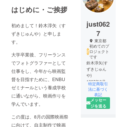
はじめに・ご挨拶
just062
初めまして！鈴木淳矢（す
7
ずきじゅんや）と申しま
東京都
す。
初めてのプ
ロジェクト
大学卒業後、フリーランス
です
でフォトグラファーとして
鈴木淳矢(す
ずきじゅん
仕事をし、今年から映画監
や)
督を目指すために、ENBU
1997年6月
特定商取引
ゼミナールという養成学校
27日生ま
法に基づく
れ A型
表記
に通いながら、映画作りを
メッセー
武蔵野大学
学んでいます。
ジを送る
人間科学部
社会福祉学
この度は、8月の国際映画祭
科卒
に向けて、自主制作で映画
大学卒業