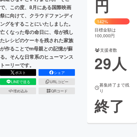
円
で、この度、8月にある国際映画
まちづくり・地域活性化
祭に向けて、クラウドファンディ
142%
ングをすることにいたしました。
目標金額は
CAMPFIRE for Social Good
CAMPFIRE Creation
亡くなった母の命日に、母が残し
100,000円
CAMPFIREふるさと納税
machi-ya
コミュニティ
たレシピのケーキを残された家族
が作ることでm母親との記憶が蘇
支援者数
29
人
る。そんな日常系のヒューマンス
トーリーです。
ポスト
シェア
LINEで送る
URLコピー
募集終了まで残
り
埋め込み
QRコード
終了