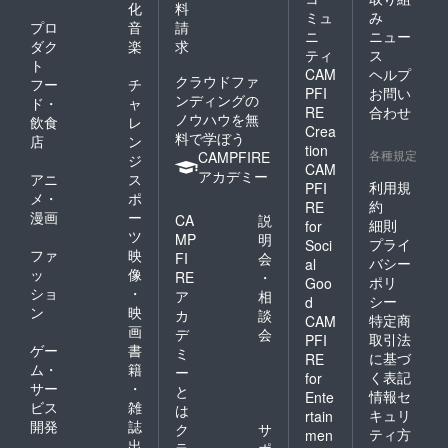
化
料
ミュ
み
プロ
音
請
ニ
ニュー
ダク
楽
求
ティ
ス
ト
CAM
ヘルプ
クラウドファ
フー
チ
PFI
お問い
ンディングの
ド・
ャ
RE
合わせ
ノウハウを無
飲食
レ
Crea
料で学ぼう
店
ン
tion
各種規定
CAMPFIRE
ジ
CAM
アカデミー
アニ
ス
利用規
PFI
メ・
ポ
約
RE
漫画
ー
CA
説
細則
for
ツ
MP
明
プライ
Soci
ファ
映
FI
会
バシー
al
ッ
像
RE
・
ポリ
Goo
ショ
・
ア
相
シー
d
ン
映
カ
談
特定商
CAM
画
デ
会
取引法
PFI
ゲー
書
ミ
に基づ
RE
ム・
籍
ー
く表記
for
サー
・
と
情報セ
Ente
ビス
雑
は
キュリ
rtain
開発
誌
ク
サ
ティ方
men
出