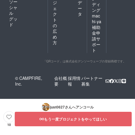
ソー
ジ
デ
ディ
シャ
ェ
ー
ング
ル
ク
タ
mac
グッ
ト
hi-ya
ド
の
補助
広
金申
め
請サ
方
ポー
ト
「QRコード」は株式会社デンソーウェーブの登録商標です。
© CAMPFIRE,
会社概
採用情
パートナー
Inc.
要
報
募集
just0627
さんへアンコール
もう一度プロジェクトをやってほしい
10