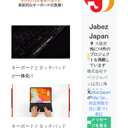
Jabez
Japan
大阪府
他に14件の
プロジェク
トを掲載し
ています
キーボードとタッチパッド
株式会社ヤ
が
一体化！
ベツジャパ
ンは主に海
外のスター
jabezjapan
トアップ企
http://jabez.jp
業の製品を
特定商取引
法に基づく
輸入販売し
表記
ている商社
メッセー
です。ス
ジを送る
キーボードとタッチパッド
タートアッ