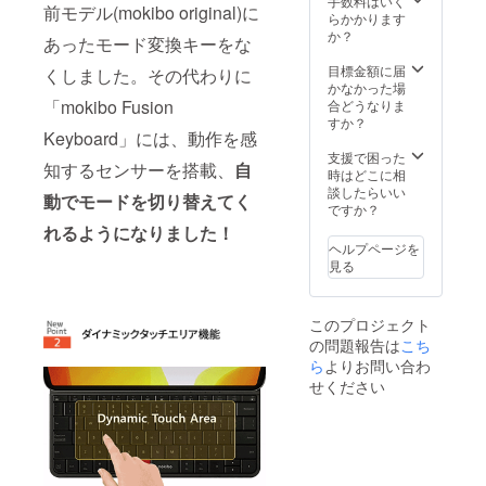
手数料はいく
前モデル(mokibo original)に
らかかります
か？
あったモード変換キーをな
目標金額に届
くしました。その代わりに
かなかった場
「mokibo Fusion
合どうなりま
すか？
Keyboard」には、動作を感
支援で困った
知するセンサーを搭載、
自
時はどこに相
談したらいい
動でモードを切り替えてく
ですか？
れるようになりました！
ヘルプページを
見る
このプロジェクト
の問題報告は
こち
ら
よりお問い合わ
せください