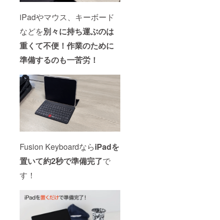
iPadやマウス、キーボード
などを
別々に持ち運ぶのは
重くて不便！作業のために
準備するのも一苦労！
Fusion Keyboardなら
iPadを
置いて約2秒で準備完了
で
す！