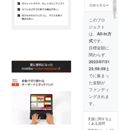
タ
ー
売価格
ン
詳細を見る
を
15,400
選
択
円(税込)
す
る
の製品
このプロ
を
ジェクト
20％OF
Fでご提
は、
All-In方
供いた
式
です。
しま
す。 ★
目標金額に
送料込
関わらず、
みの価
格で
2023/07/31
す。
23:59:59
ま
でに集まっ
た金額が
ファンディ
ングされま
す。
支援に関するよ
くある質問