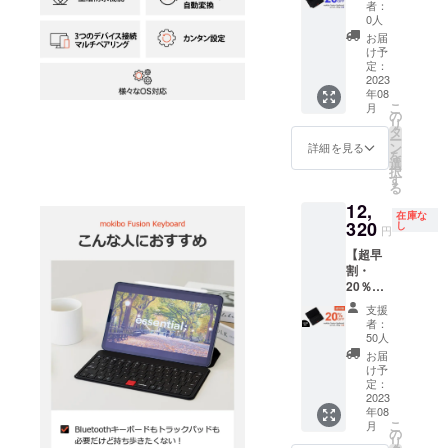
送料込
者：
Fusion
みの価
0人
Keyboa
格で
お届
rdユニ
す。
け予
バーサ
定：
ル 2台
2023
年08
一般販
こ
月
売価格
の
リ
30,800
タ
ー
円(税込)
ン
詳細を見る
を
の製品
選
択
を
す
る
20％OF
12,
Fでご提
在庫な
供いた
320
し
円
しま
【超早
す。 ★
割・
送料込
20％オ
みの価
フ】50
格で
支援
名様限
す。
者：
定 ■
50人
mokibo
お届
Fusion
け予
Keyboa
定：
rdユニ
2023
年08
バーサ
こ
月
ル 1台
の
リ
一般販