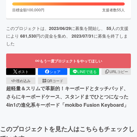
目標金額
100,000
円
支援者数
55
人
このプロジェクトは、
2023/06/29
に募集を開始し、
55
人の支援
により
681,530
円の資金を集め、
2023/07/31
に募集を終了しま
した
もう一度プロジェクトをやってほしい
ポスト
シェア
LINEで送る
URLコピー
埋め込み
QRコード
超軽量＆スリムで革新的！キーボードとタッチパッド、
さらにキーボードケース、スタンドまでひとつになった
4in1の進化系キーボード「mokibo Fusion Keyboard」
このプロジェクトを見た人はこちらもチェックし