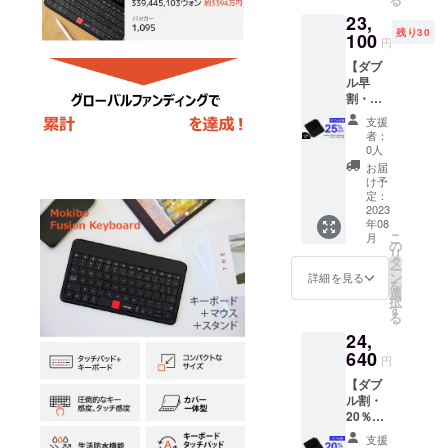
を
23,
10％OF
残り30
Fでご提
100
円
供いた
【ダブ
しま
ル早
す。 ★
割・
送料込
25％オ
みの価
支援
フ】30
格で
者：
名様限
す。
0人
定 ■
お届
mokibo
け予
Fusion
定：
Keyboa
2023
年08
rdユニ
こ
月
バーサ
の
リ
ル 2台
タ
ー
一般販
ン
詳細を見る
を
売価格
選
択
30,800
す
る
円(税込)
24,
の製品
を
640
円
25％OF
【ダブ
Fでご提
ル割・
供いた
20％オ
しま
フ】 ■
す。 ★
支援
mokibo