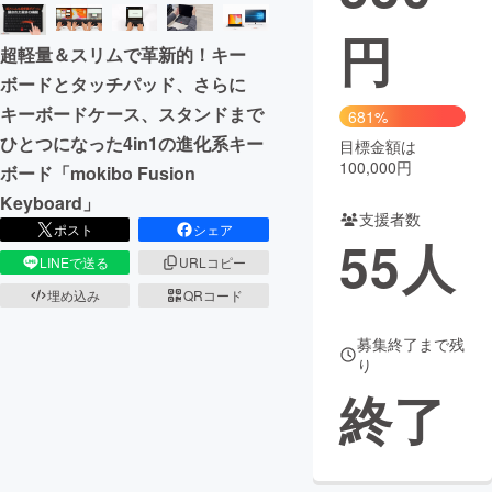
円
まちづくり・地域活性化
超軽量＆スリムで革新的！キー
ボードとタッチパッド、さらに
CAMPFIRE for Social Good
CAMPFIRE Creation
キーボードケース、スタンドまで
681%
CAMPFIREふるさと納税
machi-ya
コミュニティ
ひとつになった4in1の進化系キー
目標金額は
100,000円
ボード「mokibo Fusion
Keyboard」
支援者数
ポスト
シェア
55
人
LINEで送る
URLコピー
埋め込み
QRコード
募集終了まで残
り
終了