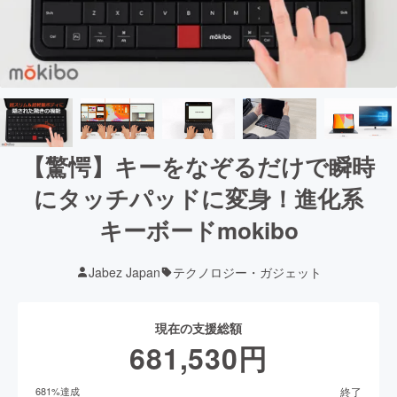
【驚愕】キーをなぞるだけで瞬時
にタッチパッドに変身！進化系
キーボードmokibo
Jabez Japan
テクノロジー・ガジェット
現在の支援総額
681,530
円
終了
681
%達成