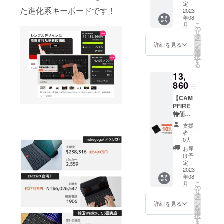
Keyboa
定：
た進化系キーボードです！
rdユニ
2023
年08
バーサ
こ
月
ル 1台
の
リ
一般販
タ
ー
売価格
ン
詳細を見る
を
15,400
選
択
円(税込)
す
る
の製品
13,
を
15％OF
860
円
Fでご提
【CAM
供いた
PFIRE
しま
特価・
す。 ★
10％オ
送料込
支援
フ】 ■
みの価
者：
mokibo
格で
0人
Fusion
す。
お届
Keyboa
け予
rdユニ
定：
バーサ
2023
年08
ル 1台
こ
月
一般販
の
リ
売価格
タ
ー
15,400
ン
詳細を見る
を
円(税込)
選
択
の製品
す
る