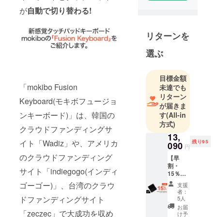
プ企業には
が
自動で切り替わる
!
絶えず新し
いものが開
リターンを
発できるよ
選ぶ
うに販路を
提供してお
り、ユー
目標金額
ザーにはモ
「mokibo Fusion
未達でも
ノの新しさ
リターン
Keyboard(モキボフュージョ
が届きま
と楽しさを
ンキーボード)」は、韓国の
す
(All-in
通してより
方式)
豊かで個性
クラウドファンディングサ
13,
的なライフ
イト「Wadiz」や、アメリカ
残り95
090
円
スタイルを
のクラウドファンディング
【早
提案できる
割・
ように努め
サイト「indiegogo(インディ
15％オ
ておりま
フ】100
ゴーゴー)」、台湾のクラウ
支援
名様限
す。
者：
定 ■
ドファンディングサイト
5人
mokibo
お届
Fusion
「zeczec」で大成功を収め
け予