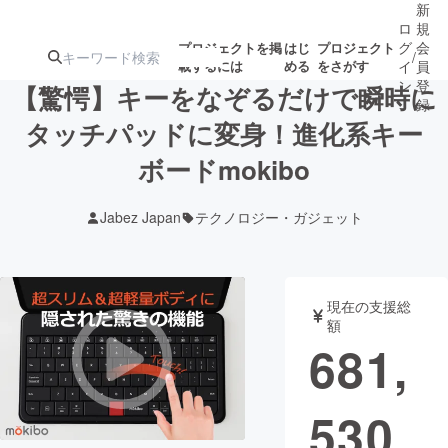
新
ロ
規
グ
会
プロジェクトを掲
はじ
プロジェクト
/
載するには
める
をさがす
イ
員
ン
登
【驚愕】キーをなぞるだけで瞬時に
録
タッチパッドに変身！進化系キー
ボードmokibo
人気のプロ
注目のリ
注目の新着プロ
募集終了が近いプ
もうすぐ公開
ジェクト
ターン
ジェクト
ロジェクト
されます
Jabez Japan
テクノロジー・ガジェット
アート・写真
音楽
現在の支援総
テクノロジー・ガジェット
ゲーム・サ
額
681,
映像・映画
書籍・雑誌
530
ビジネス・起業
チャレンジ