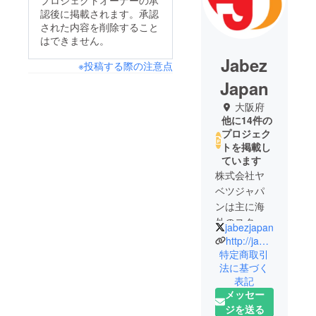
プロジェクトオーナーの承
認後に掲載されます。承認
された内容を削除すること
はできません。
Jabez
※投稿する際の注意点
Japan
大阪府
他に14件の
プロジェク
トを掲載し
ています
株式会社ヤ
ベツジャパ
ンは主に海
外のスター
jabezjapan
トアップ企
http://jabez.jp
業の製品を
特定商取引
法に基づく
輸入販売し
表記
ている商社
メッセー
です。ス
ジを送る
タートアッ