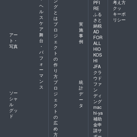
ン
考え方
PFI
ヘ
グ
クッ
RE
ル
と
キーポ
ふる
ス
は
リシー
さと
ケ
プ
実
納税
ア
ロ
施
AD
アー
舞
ジ
事
FOR
ト・
台
ェ
例
ALL
写真
・
ク
HIO
パ
ト
KOS
フ
の
HI
ォ
作
JFA
ー
り
クラ
マ
方
ウド
ン
プ
統
ファ
ス
ロ
計
ン
ソー
ジ
デ
ディ
シャ
ェ
ー
ング
ル
ク
タ
mac
グッ
ト
hi-ya
ド
の
補助
広
金申
め
請サ
方
ポー