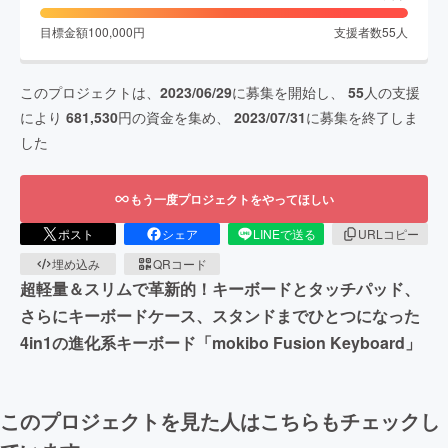
目標金額
100,000
円
支援者数
55
人
このプロジェクトは、
2023/06/29
に募集を開始し、
55
人の支援
により
681,530
円の資金を集め、
2023/07/31
に募集を終了しま
した
もう一度プロジェクトをやってほしい
ポスト
シェア
LINEで送る
URLコピー
埋め込み
QRコード
超軽量＆スリムで革新的！キーボードとタッチパッド、
さらにキーボードケース、スタンドまでひとつになった
4in1の進化系キーボード「mokibo Fusion Keyboard」
このプロジェクトを見た人はこちらもチェックし