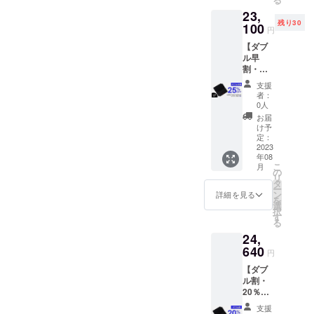
を
23,
10％OF
残り30
Fでご提
100
円
供いた
【ダブ
しま
ル早
す。 ★
割・
送料込
25％オ
みの価
支援
フ】30
格で
者：
名様限
す。
0人
定 ■
お届
mokibo
け予
Fusion
定：
Keyboa
2023
年08
rdユニ
こ
月
バーサ
の
リ
ル 2台
タ
ー
一般販
ン
詳細を見る
を
売価格
選
択
30,800
す
る
円(税込)
24,
の製品
を
640
円
25％OF
【ダブ
Fでご提
ル割・
供いた
20％オ
しま
フ】 ■
す。 ★
支援
mokibo