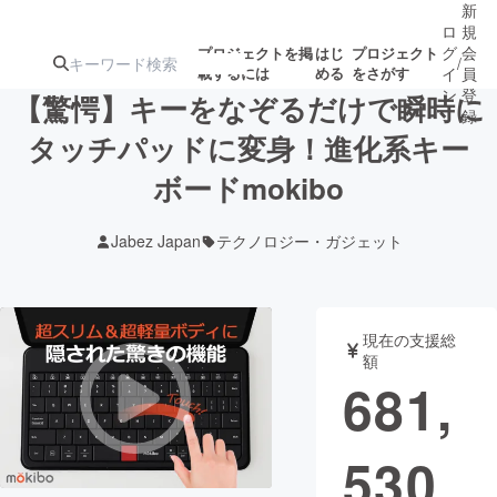
新
ロ
規
グ
会
プロジェクトを掲
はじ
プロジェクト
/
載するには
める
をさがす
イ
員
ン
登
【驚愕】キーをなぞるだけで瞬時に
録
タッチパッドに変身！進化系キー
ボードmokibo
人気のプロ
注目のリ
注目の新着プロ
募集終了が近いプ
もうすぐ公開
ジェクト
ターン
ジェクト
ロジェクト
されます
Jabez Japan
テクノロジー・ガジェット
アート・写真
音楽
現在の支援総
テクノロジー・ガジェット
ゲーム・サ
額
681,
映像・映画
書籍・雑誌
530
ビジネス・起業
チャレンジ