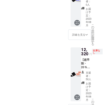
送料込
者：
Fusion
みの価
0人
Keyboa
格で
お届
rdユニ
す。
け予
バーサ
定：
ル 2台
2023
年08
一般販
こ
月
売価格
の
リ
30,800
タ
ー
円(税込)
ン
詳細を見る
を
の製品
選
択
を
す
る
20％OF
12,
Fでご提
在庫な
供いた
320
し
円
しま
【超早
す。 ★
割・
送料込
20％オ
みの価
フ】50
格で
支援
名様限
す。
者：
定 ■
50人
mokibo
お届
Fusion
け予
Keyboa
定：
rdユニ
2023
年08
バーサ
こ
月
ル 1台
の
リ
一般販