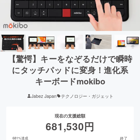
【驚愕】キーをなぞるだけで瞬時
にタッチパッドに変身！進化系
キーボードmokibo
Jabez Japan
テクノロジー・ガジェット
現在の支援総額
681,530
円
終了
681
%達成