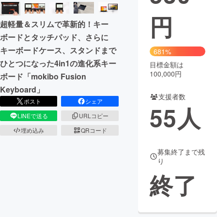
円
まちづくり・地域活性化
超軽量＆スリムで革新的！キー
ボードとタッチパッド、さらに
CAMPFIRE for Social Good
CAMPFIRE Creation
キーボードケース、スタンドまで
681%
CAMPFIREふるさと納税
machi-ya
コミュニティ
ひとつになった4in1の進化系キー
目標金額は
100,000円
ボード「mokibo Fusion
Keyboard」
支援者数
ポスト
シェア
55
人
LINEで送る
URLコピー
埋め込み
QRコード
募集終了まで残
り
終了