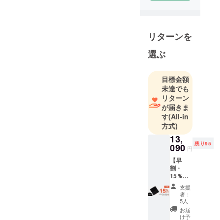
プ企業には
絶えず新し
いものが開
リターンを
発できるよ
選ぶ
うに販路を
提供してお
り、ユー
目標金額
ザーにはモ
未達でも
ノの新しさ
リターン
が届きま
と楽しさを
す
(All-in
通してより
方式)
豊かで個性
13,
的なライフ
残り95
090
円
スタイルを
【早
提案できる
割・
ように努め
15％オ
ておりま
フ】100
支援
名様限
す。
者：
定 ■
5人
mokibo
お届
Fusion
け予