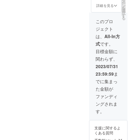
タ
ー
売価格
ン
詳細を見る
を
15,400
選
択
円(税込)
す
る
の製品
このプロ
を
ジェクト
20％OF
Fでご提
は、
All-In方
供いた
式
です。
しま
す。 ★
目標金額に
送料込
関わらず、
みの価
格で
2023/07/31
す。
23:59:59
ま
でに集まっ
た金額が
ファンディ
ングされま
す。
支援に関するよ
くある質問