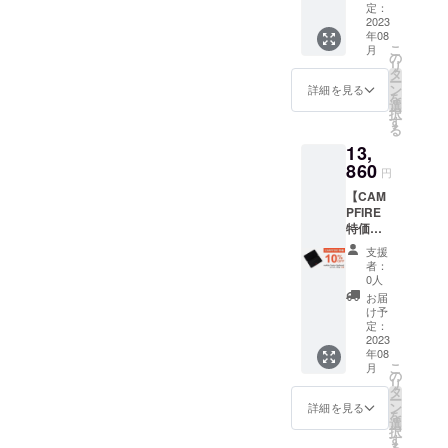
Keyboa
定：
rdユニ
2023
年08
バーサ
こ
月
ル 1台
の
リ
一般販
タ
ー
売価格
ン
詳細を見る
を
15,400
選
択
円(税込)
す
る
の製品
13,
を
15％OF
860
円
Fでご提
【CAM
供いた
PFIRE
しま
特価・
す。 ★
10％オ
送料込
支援
フ】 ■
みの価
者：
mokibo
格で
0人
Fusion
す。
お届
Keyboa
け予
rdユニ
定：
バーサ
2023
年08
ル 1台
こ
月
一般販
の
リ
売価格
タ
ー
15,400
ン
詳細を見る
を
円(税込)
選
択
の製品
す
る