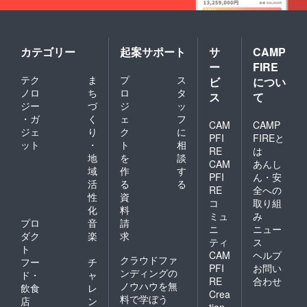
カテゴリー
起案サポート
サ
CAMP
ー
FIRE
テク
ま
プ
ス
ビ
につい
ノロ
ち
ロ
タ
ス
て
ジー
づ
ジ
ッ
・ガ
く
ェ
フ
CAM
CAMP
ジェ
り
ク
に
PFI
FIREと
ット
・
ト
相
RE
は
地
を
談
CAM
あんし
域
作
す
PFI
ん・安
活
る
る
RE
全への
性
資
コ
取り組
化
料
ミュ
み
プロ
音
請
ニ
ニュー
ダク
楽
求
ティ
ス
ト
CAM
ヘルプ
クラウドファ
フー
チ
PFI
お問い
ンディングの
ド・
ャ
RE
合わせ
ノウハウを無
飲食
レ
Crea
料で学ぼう
店
ン
tion