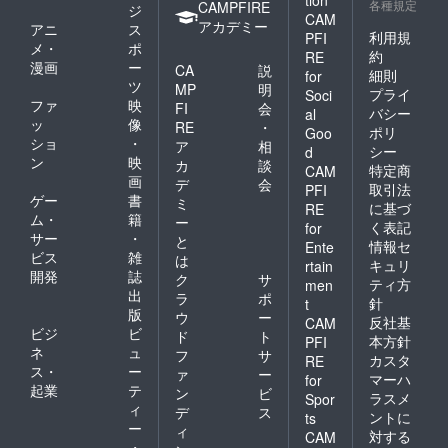
各種規定
CAMPFIRE
ジ
CAM
アカデミー
アニ
ス
利用規
PFI
メ・
ポ
約
RE
漫画
ー
CA
説
細則
for
ツ
MP
明
プライ
Soci
ファ
映
FI
会
バシー
al
ッ
像
RE
・
ポリ
Goo
ショ
・
ア
相
シー
d
ン
映
カ
談
特定商
CAM
画
デ
会
取引法
PFI
ゲー
書
ミ
に基づ
RE
ム・
籍
ー
く表記
for
サー
・
と
情報セ
Ente
ビス
雑
は
キュリ
rtain
開発
誌
ク
サ
ティ方
men
出
ラ
ポ
針
t
版
ウ
ー
反社基
CAM
ビジ
ビ
ド
ト
本方針
PFI
ネ
ュ
フ
サ
カスタ
RE
ス・
ー
ァ
ー
マーハ
for
起業
テ
ン
ビ
ラスメ
Spor
ィ
デ
ス
ントに
ts
ー
ィ
対する
CAM
・