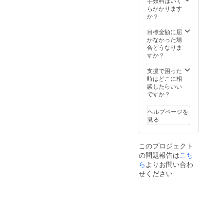
手数料はいく
らかかります
か？
目標金額に届
かなかった場
合どうなりま
すか？
支援で困った
時はどこに相
談したらいい
ですか？
ヘルプページを
見る
このプロジェクト
の問題報告は
こち
ら
よりお問い合わ
せください