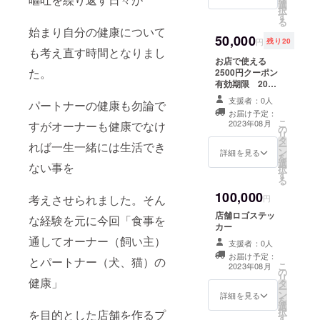
選
択
す
る
始まり自分の健康について
50,000
円
残り20
も考え直す時間となりまし
お店で使える
た。
2500円クーポン
有効期限 2023
年10月1日〜12
支援者：0人
パートナーの健康も勿論で
月29日まで
お届け予定：
こ
2023年08月
すがオーナーも健康でなけ
の
リ
タ
れば一生一緒には生活でき
ー
ン
詳細を見る
を
選
ない事を
択
す
る
100,000
考えさせられました。そん
円
店舗ロゴステッ
な経験を元に今回「食事を
カー
通してオーナー（飼い主）
支援者：0人
お届け予定：
とパートナー（犬、猫）の
こ
2023年08月
の
リ
健康」
タ
ー
ン
詳細を見る
を
選
択
を目的とした店舗を作るプ
す