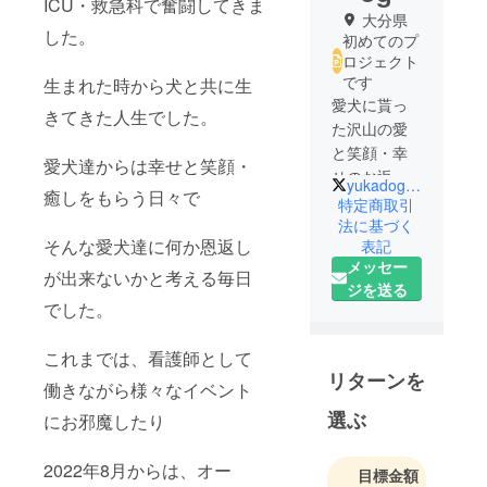
ICU・救急科で奮闘してきま
大分県
した。
初めてのプ
ロジェクト
です
生まれた時から犬と共に生
愛犬に貰っ
きてきた人生でした。
た沢山の愛
と笑顔・幸
愛犬達からは幸せと笑顔・
せのお返し
yukadog119
癒しをもらう日々で
をする為に
特定商取引
自分のでき
法に基づく
そんな愛犬達に何か恩返し
表記
る事からス
メッセー
タートしま
が出来ないかと考える毎日
ジを送る
した。マル
でした。
シェを主催
し皆さんか
これまでは、看護師として
らの出店費
リターンを
働きながら様々なイベント
を大分動物
愛護セン
選ぶ
にお邪魔したり
ターで使用
してもらう
2022年8月からは、オー
目標金額
ために大分