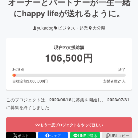
オーナーとパートナーが一生一緒
にhappy lifeが送れるように。
yukadog
ビジネス・起業
大分県
現在の支援総額
106,500
円
終了
3
%達成
目標金額
3,000,000
円
支援者数
21
人
このプロジェクトは、
2023/06/18
に募集を開始し、
2023/07/31
に募集を終了しました
もう一度プロジェクトをやってほしい
ポスト
シェア
LINEで送る
URLコピー