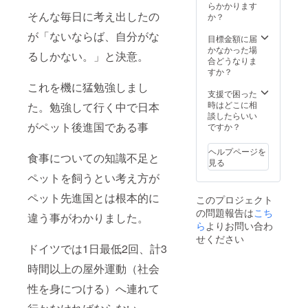
らかかります
そんな毎日に考え出したの
か？
が「ないならば、自分がな
目標金額に届
かなかった場
るしかない。」と決意。
合どうなりま
すか？
これを機に猛勉強しまし
支援で困った
時はどこに相
た。勉強して行く中で日本
談したらいい
がペット後進国である事
ですか？
ヘルプページを
食事についての知識不足と
見る
ペットを飼うとい考え方が
ペット先進国とは根本的に
このプロジェクト
の問題報告は
こち
違う事がわかりました。
ら
よりお問い合わ
せください
ドイツでは1日最低2回、計3
時間以上の屋外運動（社会
性を身につける）へ連れて