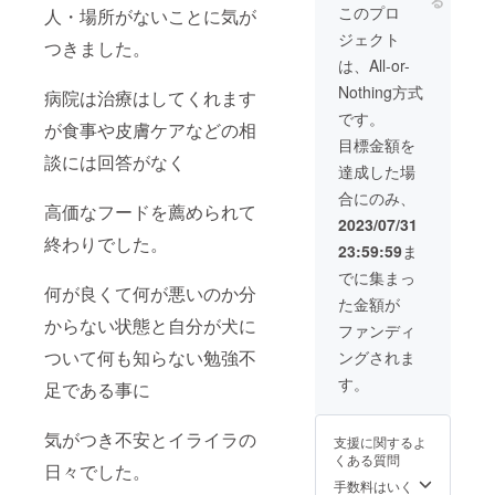
る
るワンちゃんは
このプロ
人・場所がないことに気が
食べないでくだ
ジェクト
つきました。
さい。 原産地
大分県産 鹿
は、All-or-
肉・かぼちゃ
Nothing方式
病院は治療はしてくれます
季節のフルーツ
「実際にお届け
です。
が食事や皮膚ケアなどの相
するリターンと
目標金額を
パッケージ等の
談には回答がなく
デザインが異な
達成した場
る場合がありま
合にのみ、
すので、あらか
高価なフードを薦められて
じめご了承くだ
2023/07/31
さい」
終わりでした。
23:59:59
ま
でに集まっ
何が良くて何が悪いのか分
た金額が
からない状態と自分が犬に
ファンディ
ついて何も知らない勉強不
ングされま
す。
足である事に
気がつき不安とイライラの
支援に関するよ
くある質問
日々でした。
手数料はいく