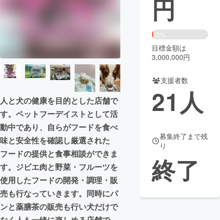
円
まちづくり・地域活性化
3%
目標金額は
CAMPFIRE for Social Good
CAMPFIRE Creation
3,000,000円
CAMPFIREふるさと納税
machi-ya
コミュニティ
支援者数
21
人
人と犬の健康を目的とした店舗で
す。ペットフーデイストとして活
動中であり、自らがフードを食べ
募集終了まで残
味と安全性を確認し厳選された
り
フードの提供と食事相談ができま
終了
す。ジビエ肉と野菜・フルーツを
使用したフードの開発・調理・販
売も行なっていきます。同時にパ
ンと薬膳茶の販売も行い犬だけで
なく人も一緒に楽しめる店舗で