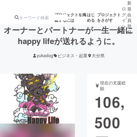
新
ロ
規
グ
会
プロジェクトを掲
はじ
プロジェクト
/
載するには
める
をさがす
イ
員
ン
登
オーナーとパートナーが一生一緒に
録
happy lifeが送れるように。
人気のプロ
注目のリ
注目の新着プロ
募集終了が近いプ
もうすぐ公開
yukadog
ビジネス・起業
大分県
ジェクト
ターン
ジェクト
ロジェクト
されます
アート・写真
音楽
現在の支援総
額
106,
テクノロジー・ガジェット
ゲーム・サ
500
映像・映画
書籍・雑誌
ビジネス・起業
チャレンジ