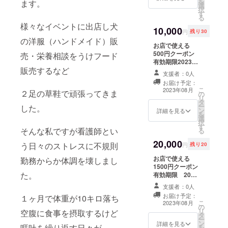
を
ます。
選
様な経験か
択
す
る
ら店舗を持
様々なイベントに出店し犬
つことを決
10,000
円
残り30
の洋服（ハンドメイド）販
意。クラウ
お店で使える
ドファンテ
500円クーポン
売・栄養相談をうけフード
有効期限2023年
イングに挑
販売するなど
10月1日〜12月
戦すること
支援者：0人
29日まで
お届け予定：
にしまし
こ
2023年08月
２足の草鞋で頑張ってきま
の
た。是非、
リ
タ
ー
した。
ご協力・ご
ン
詳細を見る
を
選
支援よろし
択
す
そんな私ですが看護師とい
くお願いし
る
ます。
20,000
う日々のストレスに不規則
円
残り20
お店で使える
勤務からか体調を壊しまし
1500円クーポン
た。
有効期限 2023
年10月1日〜12
支援者：0人
月29日まで
お届け予定：
１ヶ月で体重が10キロ落ち
こ
2023年08月
の
リ
空腹に食事を摂取するけど
タ
ー
ン
詳細を見る
嘔吐を繰り返す日々が
を