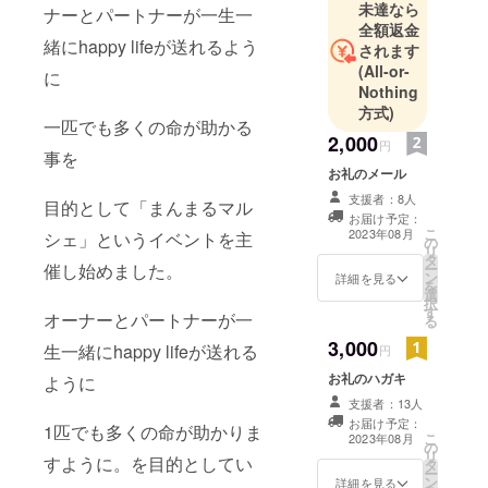
未達なら
ナーとパートナーが一生一
獣医師会へ
全額返金
緒にhappy lifeが送れるよう
全額寄付し
されます
(All-or-
ています。
に
Nothing
マルシェを
方式)
開く事で啓
一匹でも多くの命が助かる
2,000
蒙活動にも
円
事を
繋がりオー
お礼のメール
ナーとパー
支援者：8人
目的として「まんまるマル
トナーの思
お届け予定：
こ
2023年08月
シェ」というイベントを主
い出作り
の
リ
タ
や、このマ
催し始めました。
ー
ン
詳細を見る
を
ルシェには
選
択
トレーナー
す
オーナーとパートナーが一
る
も在籍して
3,000
生一緒にhappy lifeが送れる
円
いるため食
お礼のハガキ
ように
事から問題
支援者：13人
行動まで相
お届け予定：
1匹でも多くの命が助かりま
談できる場
こ
2023年08月
の
となってい
リ
すように。を目的としてい
タ
ー
ます。この
ン
詳細を見る