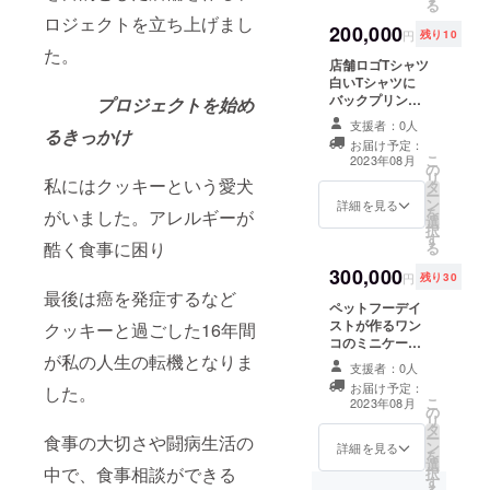
る
ロジェクトを立ち上げまし
200,000
円
残り10
た。
店舗ロゴTシャツ
白いTシャツに
バックプリント
プロジェクトを始め
でロゴが入りま
支援者：0人
るきっかけ
す。 男女兼用L
お届け予定：
サイズとなりま
こ
2023年08月
の
す。
リ
私にはクッキーという愛犬
タ
ー
ン
詳細を見る
を
がいました。アレルギーが
選
択
す
酷く食事に困り
る
300,000
円
残り30
最後は癌を発症するなど
ペットフーデイ
ストが作るワン
クッキーと過ごした16年間
コのミニケーキ
が私の人生の転機となりま
サイズ 手のひ
支援者：0人
らサイズ 保存方
お届け予定：
した。
法 冷凍で３ヶ
こ
2023年08月
の
月保存可能 解
リ
タ
凍後24時間で食
ー
食事の大切さや闘病生活の
ン
べてください。
詳細を見る
を
選
添加物不使用
中で、食事相談ができる
択
す
アレルギーがあ