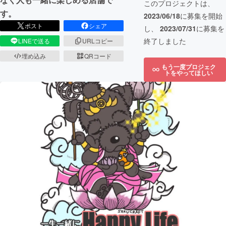
このプロジェクトは、
す。
2023/06/18
に募集を開始
ポスト
シェア
し、
2023/07/31
に募集を
終了しました
LINEで送る
URLコピー
埋め込み
QRコード
もう一度プロジェク
トをやってほしい