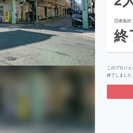
募集終
CAMPFIRE for Social Good
CAMPFIRE Creation
終
CAMPFIREふるさと納税
machi-ya
コミュニティ
このプロジェ
終了しました