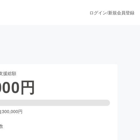
ログイン
/
新規会員登録
ト
うすぐ公開されます
支援総額
プロダクト
000
円
ファッション
スポーツ
00,000円
数
ア
ソーシャルグッド
人