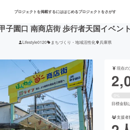
プロジェクトを掲載するには
はじめる
プロジェクトをさがす
甲子園口 南商店街 歩行者天国イベン
Lifestyle0120
まちづくり・地域活性化
兵庫県
注目のリターン
注目の新着プロジェクト
募集終了が近いプロジェクト
も
現在の
音楽
舞台・パフォーマンス
2,
ゲーム・サービス開発
フード・飲食店
0%
書籍・雑誌出版
アニメ・漫画
目標金額は3
支援者
チャレンジ
ビューティー・ヘルスケ
2