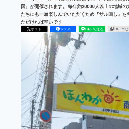
国』が開催されます。 毎年約20000人以上の地域
たちにも一層楽しんでいただくため『サル回し』を
ただければ幸いです
ポスト
シェア
LINEで送る
URLコ