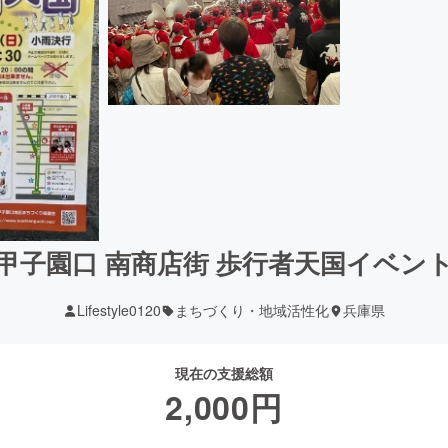
甲子園口 南商店街 歩行者天国イベン
Lifestyle0120
まちづくり・地域活性化
兵庫県
現在の支援総額
2,000
円