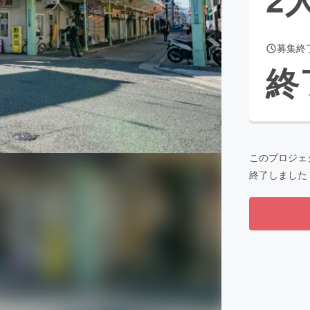
募集終
CAMPFIRE for Social Good
CAMPFIRE Creation
終
CAMPFIREふるさと納税
machi-ya
コミュニティ
このプロジェ
終了しました