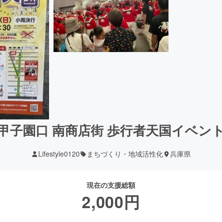
甲子園口 南商店街 歩行者天国イベン
Lifestyle0120
まちづくり・地域活性化
兵庫県
現在の支援総額
2,000
円