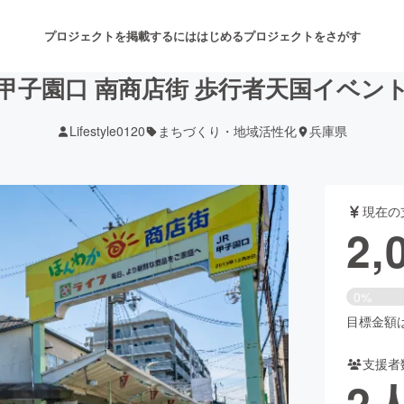
プロジェクトを掲載するには
はじめる
プロジェクトをさがす
甲子園口 南商店街 歩行者天国イベン
Lifestyle0120
まちづくり・地域活性化
兵庫県
注目のリターン
注目の新着プロジェクト
募集終了が近いプロジェクト
も
現在の
音楽
舞台・パフォーマンス
2,
ゲーム・サービス開発
フード・飲食店
0%
書籍・雑誌出版
アニメ・漫画
目標金額は3
支援者
チャレンジ
ビューティー・ヘルスケ
2