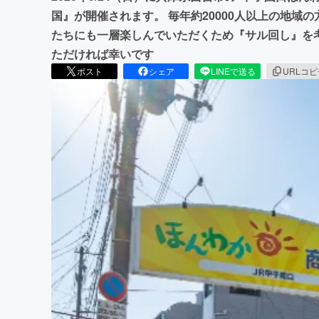
国』が開催されます。 毎年約20000人以上の地域
たちにも一層楽しんでいただくため『サル回し』を
ただければ幸いです
ポスト
シェア
LINEで送る
URLコ