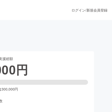
ログイン
/
新規会員登録
ト
うすぐ公開されます
支援総額
プロダクト
000
円
ファッション
スポーツ
00,000円
数
ア
ソーシャルグッド
人