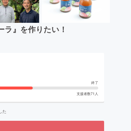
ーラ』を作りたい！
終了
支援者数
71
人
した