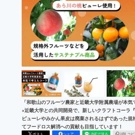
まちづくり・地域活性化
「和歌山のフルーツ農家と近畿大学附属農場が本気
×近畿大学との共同開発で、新しいクラフトコーラ
ピューレやみかん果皮は廃棄されるはずであった規
てフードロス解消への貢献も目指しています！
ポスト
シェア
LINEで送る
URLコ