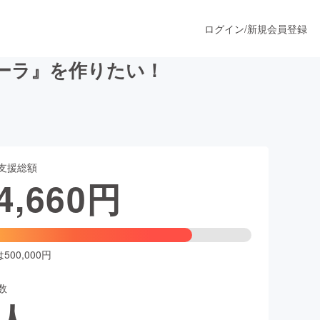
ログイン
/
新規会員登録
ーラ』を作りたい！
うすぐ公開されます
支援総額
プロダクト
4,660
円
ファッション
スポーツ
00,000円
数
ア
ソーシャルグッド
人