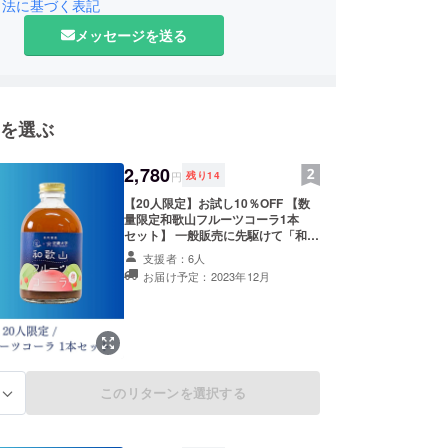
発にチャレンジいたします。
引法に基づく表記
メッセージを送る
桃ピューレを主原料とした桃のとろみや香り際立つ
感溢れるコーラです。桃ピューレやみかん果皮は廃
はずであった規格外の物を使用しています。
を選ぶ
2,780
円
残り
14
【20人限定】お試し10％OFF 【数
量限定和歌山フルーツコーラ1本
セット】 一般販売に先駆けて「和歌
山フルーツコーラ250ml」をお届け
支援者：6人
します。 和歌山県産あら川の桃と
お届け予定：2023年12月
12種のスパイスで調合したクラフト
コーラをこの機会にお試し下さい。
●和歌山フルーツコーラ250ml(約6
杯分) ●お礼のお手紙 ※送料、消費税
含みます。
このリターンを選択する
る