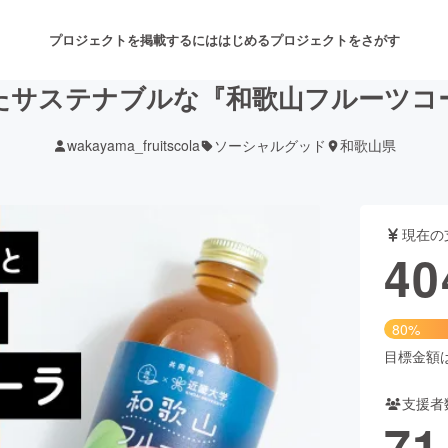
プロジェクトを掲載するには
はじめる
プロジェクトをさがす
たサステナブルな『和歌山フルーツコ
wakayama_fruitscola
ソーシャルグッド
和歌山県
注目のリターン
注目の新着プロジェクト
募集終了が近いプロジェクト
も
現在の
音楽
舞台・パフォーマンス
40
ゲーム・サービス開発
フード・飲食店
80%
書籍・雑誌出版
アニメ・漫画
目標金額は5
支援者
チャレンジ
ビューティー・ヘルスケ
71