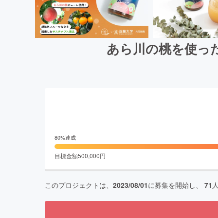
あら川の桃を使っ
80
%達成
目標金額
500,000
円
このプロジェクトは、
2023/08/01
に募集を開始し、
71