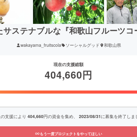
たサステナブルな『和歌山フルーツコ
wakayama_fruitscola
ソーシャルグッド
和歌山県
現在の支援総額
404,660
円
人の支援により
404,660
円の資金を集め、
2023/08/31
に募集を終了しま
もう一度プロジェクトをやってほしい