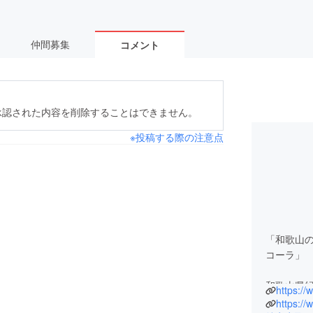
仲間募集
コメント
承認された内容を削除することはできません。
※投稿する際の注意点
「和歌山
コーラ」
和歌山県
https://
場」との
https:/