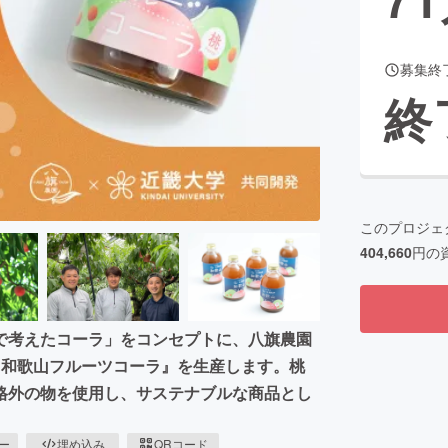
募集終
CAMPFIRE for Social Good
CAMPFIRE Creation
終
CAMPFIREふるさと納税
machi-ya
コミュニティ
このプロジェ
404,660
円の
で考えたコーラ」をコンセプトに、八旗農園
『和歌山フルーツコーラ』を生産します。桃
格外の物を使用し、サステナブルな商品とし
ピー
埋め込み
QRコード