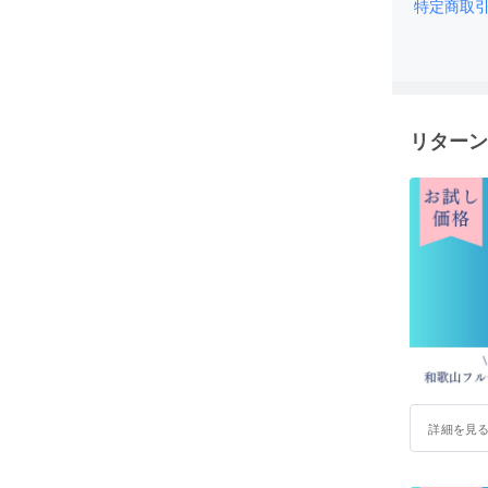
ラ】の開
特定商取
あら川の
フルーツ
棄される
リターン
詳細を見