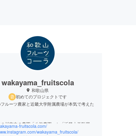
wakayama_fruitscola
和歌山県
初めてのプロジェクトです
のフルーツ農家と近畿大学附属農場が本気で考えた
紀の川市内の農園「八旗農園」と「近畿大学附属農
wakayama-fruitscola.com/
コラボで【サステナブルな和歌山のクラフトコー
/www.instagram.com/wakayama_fruitscola/