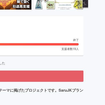
終了
支援者数
19
人
した
!!』をテーマに掲げたプロジェクトです。SaruJKブラン