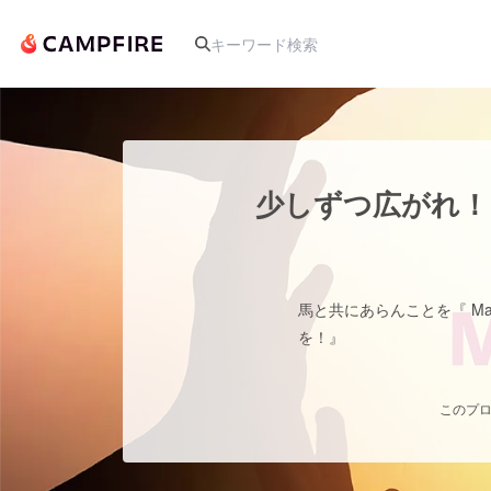
人気のプロジェクト
少しずつ広がれ！皆
アート・写真
馬と共にあらんことを『 May 
テクノロジー・ガジェット
を！』
映像・映画
このプロ
ビジネス・起業