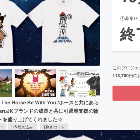
募集終
終
このプロジェ
113,700
円の
 Horse Be With You /ホースと共にあら
aruJKブランドの成長と共に引退馬支援の輪
トを盛り上げてくれました☆
ピー
埋め込み
QRコード