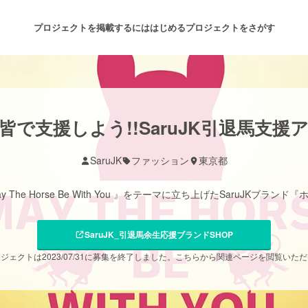
プロジェクトを掲載するには
はじめる
プロジェクトをさがす
注目のリターン
注目の新着プロジェクト
募集終了が近いプロジェクト
も
で支援しよう!!SaruJK引退馬支
SaruJK
ファッション
東京都
音楽
舞台・パフォーマンス
The Horse Be With You 』をテーマに立ち上げたSaruJKブラ
ゲーム・サービス開発
フード・飲食店
SaruJK_引退馬余生応援ブランドSHOP
書籍・雑誌出版
アニメ・漫画
ジェクトは2023/07/31に募集を終了しました。こちらから関連ページを閲覧いた
チャレンジ
ビューティー・ヘルスケ