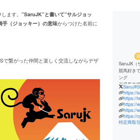
申します。
”SaruJK”と書いて”サルジョッ
騎手（ジョッキー）の意味
からつけた名前に
NSで繋がった仲間と楽しく交流しながらデザ
SaruJ
競馬好きで
ング
引退馬支
SaruJK5
しており
https://
純粋にサ
https://
https://
https:/
文化服装
https://c
COMME des
特定商取
RYUICHI
2000年
norihit