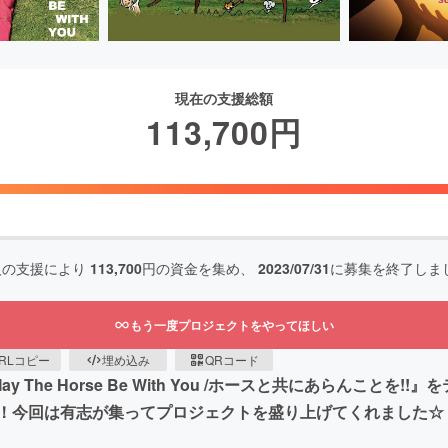
現在の支援総額
113,700
円
人の支援により
113,700
円の資金を集め、
2023/07/31
に募集を終了しま
もう一度プロジェクトをやってほしい
RLコピー
埋め込み
QRコード
 The Horse Be With You /ホースと共にあらんことを
！今回は有志が集ってプロジェクトを盛り上げてくれました☆