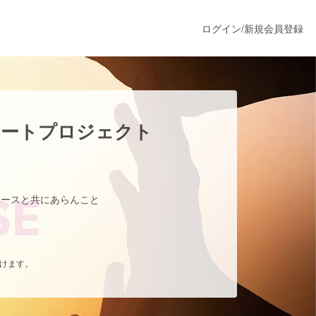
ログイン
/
新規会員登録
うすぐ公開されます
援アートプロジェクト
プロダクト
ンド『ホースと共にあらんこと
ファッション
スポーツ
だけます。
ア
ソーシャルグッド