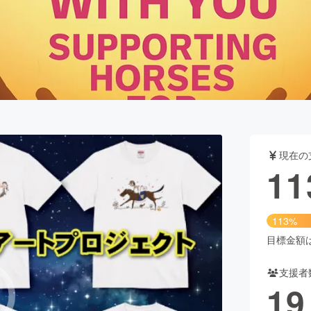
CAMPFIRE for Social Good
CAMPFIRE Creation
CAMPFIREふるさと納税
machi-ya
コミュニティ
現在の
11
113%
目標金額は1
支援者
19