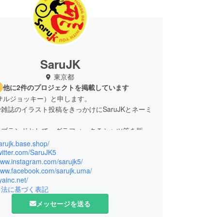
SaruJK
東京都
他に2件のプロジェクトを掲載しています
K（サルジョッキー）と申します。
雑誌のイラスト投稿をきっかけにSaruJKとネーミ
援ブランドとして、グラフィックＴシャツ等を販売
ます。
sarujk.base.shop/
ラブレッドの競争に魅せられてます。
twitter.com/SaruJK5
www.instagram.com/sarujk5/
/www.facebook.com/sarujk.uma/
学院 卒業
yainc.net/
 GARÇONS / NICE CLAUP / beige shop /
引法に基づく表記
RO SHIMAZAKI hommeに従事
メッセージを送る
に有限会社シヤを設立
o satoブランドスタート