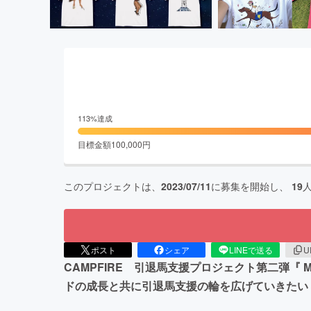
113
%達成
目標金額
100,000
円
このプロジェクトは、
2023/07/11
に募集を開始し、
19
ポスト
シェア
LINEで送る
U
CAMPFIRE 引退馬支援プロジェクト第二弾『 May
ドの成長と共に引退馬支援の輪を広げていきたい