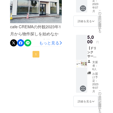
定：
ように作っていただきまし
際、店
2023
やすっての繰り返し。とに
年07
内のお
た！噂には聞いてましたが
こ
月
好きな
の
かく細かい粉が舞うので全
リ
お菓子
タ
スケルトンは内装費が高
ー
身真っ白になりながら約2週
２点と
ン
詳細を見る
を
交換し
額……なんとか費用を抑え
選
cafe CREMAの外観2023年1
択
間でここまで完成しまし
ます。
す
る
られないかとホールの壁は
ご支援
月から物件探しを始めなか
た！！beforeafter（補修前）
5,0
にほん
自分たちで塗ることに！笑
なか理想の外観、立地、値
の気持
00
素人なのでやっぱり粗が目
円
もっと見る
ちです
パテ塗りも壁塗りもしたこ
段が揃うテナントが見つか
【ドリ
立ちますттでもお店への愛
がお礼
ンク
をさせ
とないけどYouTubeで職人
らないなか…2月の初めに伊
1
情は増し増しでこれはこれ
サービ
てくだ
スチ
さんの動画を見漁って楽し
さい。
勢崎市太田町で新しく建設
支援
で味があっていいかなあと︎
ケット
チケッ
者：
そう！自分のお店だし１箇
５枚】
中のテナントを発見！立地
トとし
6人
☺︎ここから色を塗り足して
開店
てハガ
お届
所くらいDIYもいいかも！な
もよくすぐに内見しまし
後、ご
果たしてどのくらい綺麗に
キを郵
け予
来店い
送にて
定：
んてやる気十分 ⚑︎⚐家族総
た。まだ外壁の色が塗られ
なるのか…ドキドキですが
ただい
2023
送らせ
年07
た際に
出で壁塗りの日々が始まり
ていた
てなくどんな色になるのか
ペイントも楽しみながら頑
こ
月
お好き
だきま
の
リ
ました。壁塗りの様子はま
なドリ
ワクワクo○1週間ほどして色
す。
タ
張ります！！
ー
ンクと
ン
詳細を見る
た次回投稿します！
を
が塗られた外観をみてここ
交換で
選
択
きるチ
す
しかない！と思いました。
る
ケット