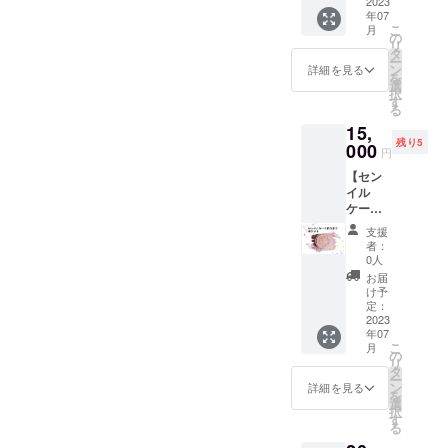
7/16(日)
2023
ケーキ
年07
を予定
やス
こ
月
してお
コーン
の
リ
ります
などを
タ
ー
プレ
予定し
ン
詳細を見る
を
オープ
ていま
選
択
ンにご
す。 先
す
る
招待致
着10名
15,
しま
様限
残り5
す。当
000
定、送
円
日はカ
料込み
【セン
フェク
の返礼
イル
レマの
品とな
ケーキ
お菓子
りま
作りま
やドリ
す。※カ
支援
す！】
ンクを
ヌレの
者：
ご自身
試食し
フレー
0人
や友
ていた
バーや
お届
達、家
だけま
焼き菓
け予
族のお
す。お
定：
子の種
誕生日
2023
帰りの
類はお
年07
に韓国
際には
任せと
こ
月
風のか
お土産
の
なりま
リ
わいい
もご用
タ
すので
ー
ホール
意♩先
ン
ご了承
詳細を見る
を
ケーキ
着5組様
選
くださ
択
をお作
限定の
す
い。形
る
りいた
返礼品
が不恰
しま