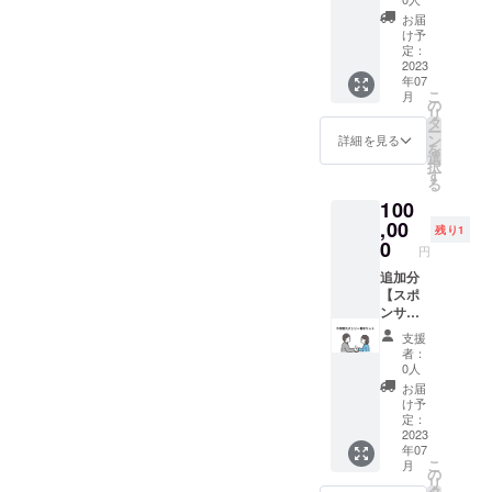
貸し
みた
か
お届
切って
い！く
Instagr
け予
パー
らいの
定：
amの
ティー
2023
気楽な
DMにて
年07
でき
気持ち
ご注文
こ
月
ちゃい
で大丈
の
くださ
リ
ます！
夫！お
タ
い。
ー
友達や
友達や
ン
詳細を見る
を
家族の
ご家族
選
択
誕生日
と複数
す
る
パー
人での
100
ティー
参加可
はもち
,00
能で
残り1
ろん、
す。ラ
0
円
お店に
テアー
飾り付
追加分
トが得
けをし
【スポ
意な方
てオタ
ンサー
には、
活をす
様：半
自主練
支援
るもOK
年間ド
習とし
者：
です！2
リンク
てご利
0人
時間10
サービ
用いた
お届
名様ま
スチ
だくこ
け予
で利用
ケッ
とも可
定：
可能。
ト】当
2023
能で
年07
当日の
店のス
す。※日
こ
月
ドリン
ポン
にちは
の
リ
クやお
サーと
店休日
タ