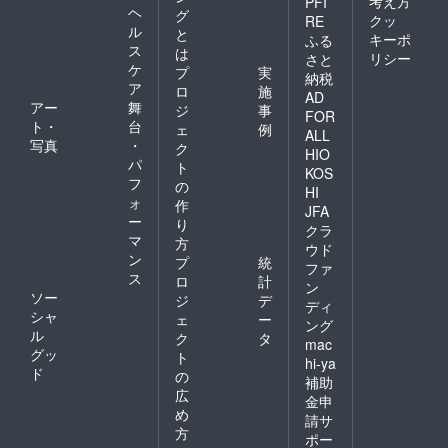
考え方
PFI
ヘ
グ
クッ
RE
ル
と
キーポ
ふる
ス
は
リシー
さと
ケ
プ
実
納税
ア
ロ
施
AD
アー
舞
ジ
事
FOR
ト・
台
ェ
例
ALL
写真
・
ク
HIO
パ
ト
KOS
フ
の
HI
ォ
作
JFA
ー
り
クラ
マ
方
ウド
ン
プ
統
ファ
ス
ロ
計
ン
ソー
ジ
デ
ディ
シャ
ェ
ー
ング
ル
ク
タ
mac
グッ
ト
hi-ya
ド
の
補助
広
金申
め
請サ
方
ポー