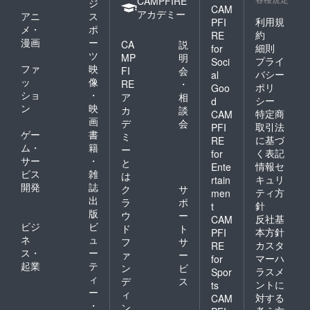
CAMPFIRE
ジ
CAM
アカデミー
アニ
ス
利用規
PFI
メ・
ポ
約
RE
漫画
ー
CA
説
細則
for
ツ
MP
明
プライ
Soci
ファ
映
FI
会
バシー
al
ッ
像
RE
・
ポリ
Goo
ショ
・
ア
相
シー
d
ン
映
カ
談
特定商
CAM
画
デ
会
取引法
PFI
ゲー
書
ミ
に基づ
RE
ム・
籍
ー
く表記
for
サー
・
と
情報セ
Ente
ビス
雑
は
キュリ
rtain
開発
誌
ク
サ
ティ方
men
出
ラ
ポ
針
t
版
ウ
ー
反社基
CAM
ビジ
ビ
ド
ト
本方針
PFI
ネ
ュ
フ
サ
カスタ
RE
ス・
ー
ァ
ー
マーハ
for
起業
テ
ン
ビ
ラスメ
Spor
ィ
デ
ス
ントに
ts
ー
ィ
対する
CAM
・
ン