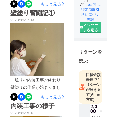
た。。無事に壁塗りが終わ
もっと見る
https://instagram.com/cafe_crema_isesaki?igshid=NTc4MTIwNjQ2YQ==
り、やっと立派な壁になり
特定商取引
壁塗り奮闘記①
法に基づく
ました( &gt; &lt;。)シーラー
表記
2023/06/17 14:00
のときは不安でいっぱい
メッセー
ジを送る
シーラー後1度塗りのときは
半信半疑1度塗り後そんな気
持ちで2度塗りまで突っ走っ
リターンを
たしたところ2度塗り後✧︎完
成✧︎なんと綺麗な白
選ぶ
に、、！ここまでの道のり
が報われて超ハッピー！感
目標金額
未達でも
一通りの内装工事が終わり
動！！の連続でした︎︎✌︎時間
リターン
壁塗りの作業が始まりまし
も手間もかかったけど自分
が届きま
た！まずは石膏ボードの隙
す
(All-in
たちで塗った壁は愛着も
もっと見る
方式)
間とネジの目をパテで埋め
あってとっても気に入って
内装工事の様子
2,0
ていきます。始めは道具の
00
ます‪‪❤︎‬お店にお越しいただ
円
2023/06/13 18:00
使い方を探りながら