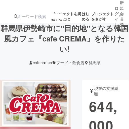
新
ロ
規
グ
会
プロジェクトを掲
はじ
プロジェクト
/
載するには
める
をさがす
イ
員
ン
登
群馬県伊勢崎市に"目的地"となる韓国
録
風カフェ『cafe CREMA』を作りた
い!
人気のプロ
注目のリ
注目の新着プロ
募集終了が近いプ
もうすぐ公開
ジェクト
ターン
ジェクト
ロジェクト
されます
cafecrema
フード・飲食店
群馬県
アート・写真
音楽
現在の支援総
テクノロジー・ガジェット
ゲーム・サ
額
644,
映像・映画
書籍・雑誌
000
ビジネス・起業
チャレンジ