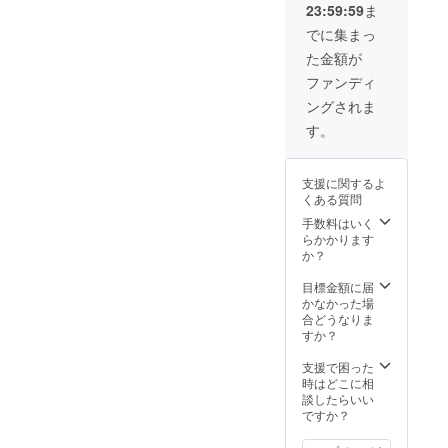
23:59:59
ま
用可
クやフ
能。︎☆
ルーツ
でに集まっ
強気な
エイド
た金額が
ご提案
など、
です
メ
ファンディ
が、エ
ニュー
ングされま
スプ
内から1
レッソ
日１杯
す。
マシン
お楽し
の設置
みいた
に向け
だけま
支援に関するよ
てご支
す。
くある質問
援いた
イート
だける
イン・
手数料はいく
と幸い
テイク
らかかります
です。
アウト
か？
可。ご
本人様
目標金額に届
のみ利
かなかった場
用可
合どうなりま
能。︎☆
すか？
強気な
ご提案
支援で困った
です
時はどこに相
が、エ
談したらいい
スプ
ですか？
レッソ
マシン