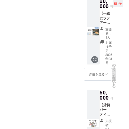
20,
となり
好な焼
残り9
す。 お
000
ます。
き菓子
円
好みの
当日は
が含ま
【一緒
色味や
ぜひ
れる可
にラテ
文字で
Instagr
能性が
アート
お作り
am等の
ござい
をやっ
が可能
SNSで
ます
支援
てみた
ですの
拡散を
（味は
者：
い！】
で、オ
お願い
1人
変わり
エスプ
タ活に
しま
ませ
お届
レッソ
も是非
す！※万
け予
ん！）
マシン
おすす
定：
が一、
を使っ
2023
めで
開催日
年08
てラテ
す！１
時の変
こ
月
アート
８セン
の
更があ
リ
を一緒
チの
タ
る場合
ー
に体験
ホール
ン
には
詳細を見る
を
してい
ケーキ
選
メール
択
ただけ
１台※店
す
でお送
る
るチ
頭でお
りいた
50,
ケット
受け取
しま
です。
000
り可能
す。
円
店主も
な方の
【貸切
まだま
みとな
パー
だ練習
りま
ティー
中のた
す。1年
権】店
め、一
以内を
支援
休日に
緒に
目安に
者：
お店を
やって
メール
0人