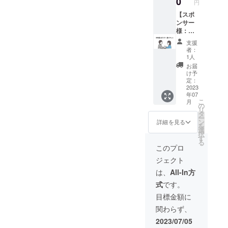
0
円
イン・
リンク
テイク
をサー
【スポ
アウト
ビスさ
ンサー
可。ご
せてい
様：半
本人様
ただき
年間ド
支援
のみ利
ます。
リンク
者：
用可
エスプ
サービ
1人
能。︎☆
レッソ
スチ
お届
強気な
ドリン
ケッ
け予
ご提案
クやフ
ト】当
定：
です
ルーツ
店のス
2023
年07
が、エ
エイド
ポン
こ
月
スプ
など、
サーと
の
リ
レッソ
メ
してご
タ
ー
マシン
ニュー
支援い
ン
詳細を見る
を
の設置
内から1
ただく
選
択
に向け
日１杯
代わり
す
る
てご支
お楽し
に、半
このプロ
援いた
みいた
年間ド
ジェクト
だける
だけま
リンク
と幸い
す。
をサー
は、
All-In方
です。
イート
ビスさ
式
です。
イン・
せてい
テイク
ただき
目標金額に
アウト
ます。
関わらず、
可。ご
エスプ
本人様
レッソ
2023/07/05
のみ利
ドリン