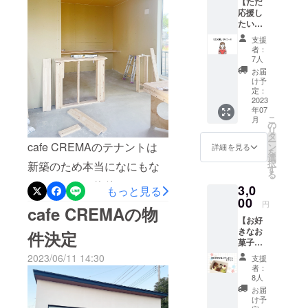
【ただ
いた際はぜひ周りの壁にも
応援し
YouTubeの見様見真似で…
注目してください︎☺︎（あん
たい！
コー
パテが乾くと思ったより線
支援
まりよく見ないでください
ス】 返
者：
がでてしまったり厚塗りす
礼品な
7人
ね笑）さあここからは床を
しで応
お届
ぎたり、試行錯誤しながら
援した
敷いてインテリアたちを迎
け予
い！と
定：
塗りました。 家族みんな無
え入れるぞ～～⚐⚑
いう天
2023
年07
使のよ
言で作業に没頭しました(笑)
こ
月
うな気
の
リ
一通りパテが塗れたら次は
持ちを
タ
ー
持った
cafe CREMAのテナントは
ン
詳細を見る
ヤスリがけをします。表面
を
方へ…
選
択
新築のため本当になにもな
ご支
す
を平にすることと石膏ボー
る
援、誠
いスケルトン物件でした。4
3,0
にあり
ドとパテの段差、境目をぼ
もっと見る
がとう
00
月下旬に内装工事が始まり
円
かすようなイメージです。
cafe CREMAの物
ござい
【お好
ます。
キッチンとの仕切り壁、レ
DIYが得意な美容師さんに電
きなお
件決定
ジカウンター、ドリンクカ
菓子を
動サンダーを借りて（神）
プレゼ
2023/06/11 14:30
支援
ウンターが着々と完成しま
ント】
全体を大まかにやすりま
者：
開店後
8人
した！配置や形、色など私
す。その後は傷が目立つと
にご来
お届
店いた
の理想のお店により近づく
け予
ころを追いパテして、手で
だいた