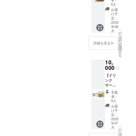
ン
利用可
6人
ショッ
能で
お届
プで月
す。※ご
け予
に1回販
飲食代
定：
売して
2023
は含ま
年08
いたカ
れませ
こ
月
ヌレの
ん。お
の
リ
セット
一人様
タ
ー
を冷凍
ワンド
ン
詳細を見る
を
便にて
リンク
選
択
お送り
以上の
す
る
いたし
オー
10,
ます。
ダーを
先着10
000
お願い
円
名様限
いたし
【ドリ
定、送
ます。※
ンク
料込み
店内か
サービ
の返礼
らは花
スチ
品とな
火をご
支援
ケット
りま
覧いた
者：
１０
す。※フ
だけな
9人
枚】 開
レー
いた
お届
店後、
バーは
め、打
け予
ご来店
お任せ
定：
ち上げ
いただ
2023
で６種
時はお
年07
いた際
類とな
店の外
こ
月
にお好
ります
の
でご覧
リ
きなド
のでご
タ
いただ