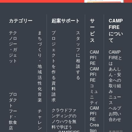
カテゴリー
起案サポート
サ
CAMP
ー
FIRE
テク
ま
プ
ス
ビ
につい
ノロ
ち
ロ
タ
ス
て
ジー
づ
ジ
ッ
・ガ
く
ェ
フ
CAM
CAMP
ジェ
り
ク
に
PFI
FIREと
ット
・
ト
相
RE
は
地
を
談
CAM
あんし
域
作
す
PFI
ん・安
活
る
る
RE
全への
性
資
コ
取り組
化
料
ミュ
み
プロ
音
請
ニ
ニュー
ダク
楽
求
ティ
ス
ト
CAM
ヘルプ
クラウドファ
フー
チ
PFI
お問い
ンディングの
ド・
ャ
RE
合わせ
ノウハウを無
飲食
レ
Crea
料で学ぼう
店
ン
tion
各種規定