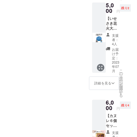
5,0
を５枚
cafe CREMAのイメージカ
残り2
お送り
00
円
いたし
ラーはこの外壁のクリーム
【いせ
ます。
色になってます。まだまだ
さき花
エスプ
火大会
レッソ
外観も進化していく予定な
席予約
ドリン
支援
チケッ
クやフ
者：
のでぜひお楽しみに！！
ト】8/6
ルーツ
4人
開催の
エイド
お届
いせさ
からお
け予
き花火
選びい
定：
大会開
2023
ただけ
年07
催時間
ます。
こ
月
前後
郵送に
の
リ
（17:30
てチ
タ
ー
~21:00
ケット
ン
詳細を見る
を
）で店
をお送
選
択
内のお
りさせ
す
る
席と駐
ていた
6,0
車場を
だきま
残り4
ご利用
00
す。
円
いただ
【カヌ
けま
レ６個
す。1組
セッ
2名様、
ト】 オ
駐車場
支援
ンライ
は1台ご
者：