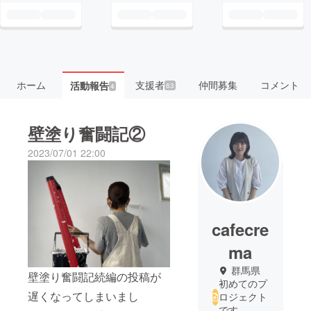
ホーム
支援者
仲間募集
コメント
活動報告
63
4
壁塗り奮闘記②
2023/07/01 22:00
cafecre
ma
群馬県
壁塗り奮闘記続編の投稿が
初めてのプ
遅くなってしまいまし
ロジェクト
です