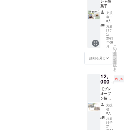
レ＋焼
うござ
菓子１
いま
０個
す。
支援
セッ
者：
ト】 オ
8人
ンライ
お届
ン
け予
ショッ
定：
プで月
2023
年08
に1回販
こ
月
売して
の
リ
いたカ
タ
ー
ヌレ
ン
詳細を見る
を
と、お
選
択
店で販
す
る
売する
12,
焼き菓
残り5
子の
000
円
セット
【プレ
を冷凍
オープ
便にて
ン招待
お送り
チケッ
いたし
支援
ト】（1
ます。
者：
組2名
焼き菓
0人
様）
子は
お届
7/15(土)
キャ
け予
・
ロット
定：