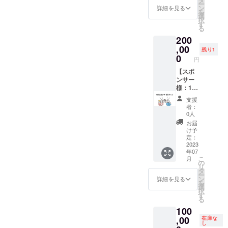
ー
菓子に
してご
のう
ン
詳細を見る
を
ついて
支援い
ち、要
選
択
もでき
ただく
相談
す
る
る限り
代わり
200
のご要
に、半
望お受
年間ド
,00
残り1
けしま
リンク
0
円
す。
をサー
ビスさ
【スポ
せてい
ンサー
ただき
様：1年
ます。
間ドリ
支援
エスプ
ンク
者：
レッソ
サービ
0人
ドリン
スチ
お届
クやフ
ケッ
け予
ルーツ
ト】当
定：
エイド
店のス
2023
年07
など、
ポン
こ
月
メ
サーと
の
リ
ニュー
してご
タ
ー
内から1
支援い
ン
詳細を見る
を
日１杯
ただく
選
択
お楽し
代わり
す
る
みいた
に、
100
だけま
オープ
す。
ンから1
,00
在庫な
し
イート
年間ド