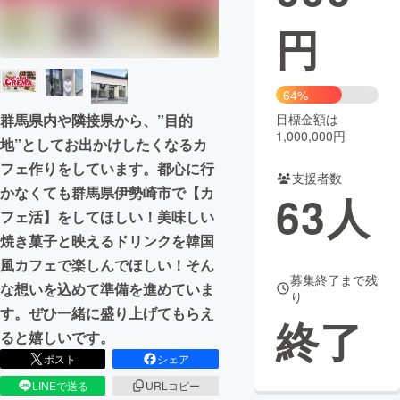
円
まちづくり・地域活性化
CAMPFIRE for Social Good
CAMPFIRE Creation
64%
CAMPFIREふるさと納税
machi-ya
コミュニティ
群馬県内や隣接県から、”目的
目標金額は
1,000,000円
地”としてお出かけしたくなるカ
フェ作りをしています。都心に行
支援者数
かなくても群馬県伊勢崎市で【カ
63
人
フェ活】をしてほしい！美味しい
焼き菓子と映えるドリンクを韓国
風カフェで楽しんでほしい！そん
募集終了まで残
な想いを込めて準備を進めていま
り
す。ぜひ一緒に盛り上げてもらえ
終了
ると嬉しいです。
ポスト
シェア
LINEで送る
URLコピー