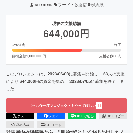
cafecrema
フード・飲食店
群馬県
現在の支援総額
644,000
円
終了
64
%達成
目標金額
1,000,000
円
支援者数
63
人
このプロジェクトは、
2023/06/08
に募集を開始し、
63
人の支援
により
644,000
円の資金を集め、
2023/07/05
に募集を終了しま
した
もう一度プロジェクトをやってほしい
11
ポスト
シェア
LINEで送る
URLコピー
埋め込み
QRコード
群馬県内や隣接県から、”目的地”としてお出かけしたく