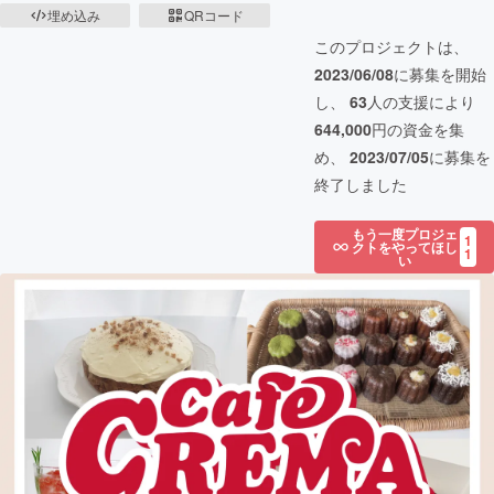
埋め込み
QRコード
このプロジェクトは、
2023/06/08
に募集を開始
し、
63
人の支援により
644,000
円の資金を集
め、
2023/07/05
に募集を
終了しました
もう一度プロジェ
1
クトをやってほし
1
い