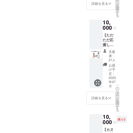
ー
リンク
了承く
ン
くこと
詳細を見る
を
と交換
ださ
選
になり
択
できる
い。
す
ます。
る
チケッ
★リ
10,
トで
ターン
す。 エ
000
以外で
円
スプ
お席の
【ただ
レッソ
ご予約
ただ応
ドリン
は承り
援した
クやフ
ません
い！
ルーツ
ので、
支援
コー
エイド
この機
者：
ス】 返
からお
21人
会にぜ
礼品な
選びい
ひご利
お届
しでた
ただけ
け予
用くだ
だただ
ます。
定：
さいま
応援し
2023
郵送に
せ︎︎
年07
たい！
てチ
こ
月
という
ケット
の
リ
神様の
をお送
タ
ー
ような
りさせ
ン
詳細を見る
を
気持ち
ていた
選
択
を持っ
だきま
す
る
た方
す。
10,
へ…ご
残り2
支援、
000
円
誠にあ
【カヌ
りがと