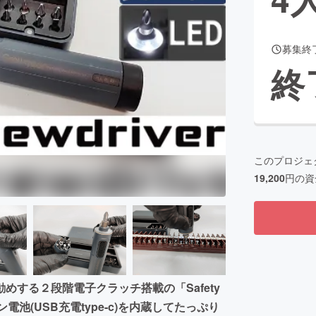
募集終
CAMPFIRE for Social Good
CAMPFIRE Creation
終
CAMPFIREふるさと納税
machi-ya
コミュニティ
このプロジェ
19,200
円の資
する２段階電子クラッチ搭載の「Safety
オン電池(USB充電type-c)を内蔵してたっぷり