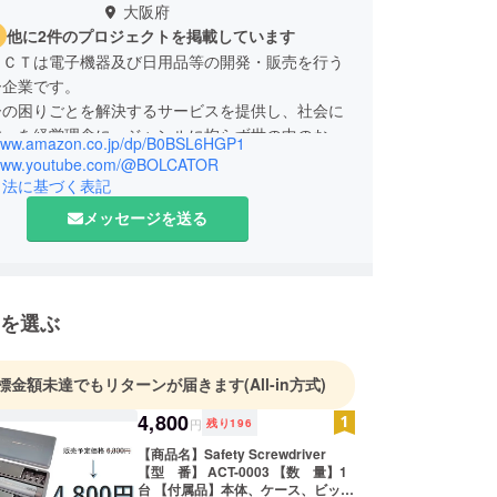
大阪府
他に2件のプロジェクトを掲載しています
ＡＣＴは電子機器及び日用品等の開発・販売を行う
ー企業です。
ーの困りごとを解決するサービスを提供し、社会に
す」を経営理念に、ジャンルに拘らず世の中のお役
/www.amazon.co.jp/dp/B0BSL6HGP1
商品開発を目指しています。
//www.youtube.com/@BOLCATOR
引法に基づく表記
メッセージを送る
を選ぶ
標金額未達でもリターンが届きます
(All-in方式)
4,800
円
残り
196
【商品名】Safety Screwdriver
【型 番】 ACT-0003 【数 量】1
台 【付属品】本体、ケース、ビット