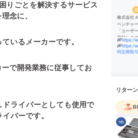
の困りごとを解決するサービス
を理念に、
株式会社
ベンチャ
「ユーザ
貢献しま
っているメーカーです。
https:/
に立てる
https:
特定商取
カーで開発業務に従事してお
リターン
しドライバーとしても使用で
目
ライバーです。