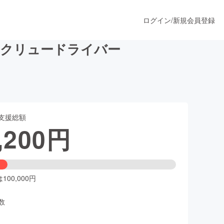
ログイン
/
新規会員登録
ィスクリュードライバー
うすぐ公開されます
支援総額
プロダクト
,200
円
ファッション
スポーツ
00,000円
数
ア
ソーシャルグッド
人