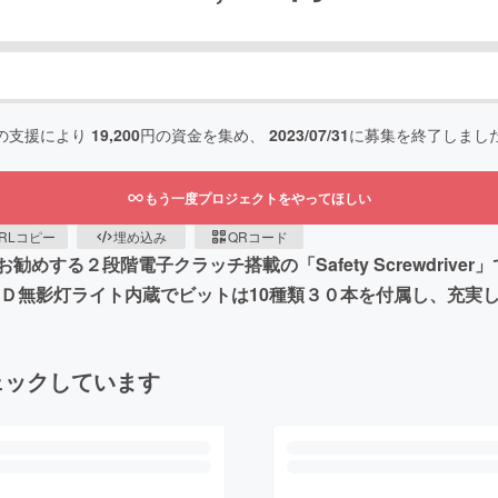
の支援により
19,200
円の資金を集め、
2023/07/31
に募集を終了しまし
もう一度プロジェクトをやってほしい
RLコピー
埋め込み
QRコード
る２段階電子クラッチ搭載の「Safety Screwdriver」
。ＬＥＤ無影灯ライト内蔵でビットは10種類３０本を付属し、充実
ェックしています