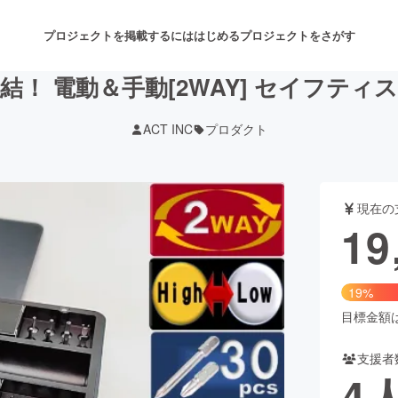
プロジェクトを掲載するには
はじめる
プロジェクトをさがす
！ 電動＆手動[2WAY] セイフテ
ACT INC
プロダクト
注目のリターン
注目の新着プロジェクト
募集終了が近いプロジェクト
も
現在の
音楽
舞台・パフォーマンス
19
ゲーム・サービス開発
フード・飲食店
19%
書籍・雑誌出版
アニメ・漫画
目標金額は1
支援者
チャレンジ
ビューティー・ヘルスケ
4