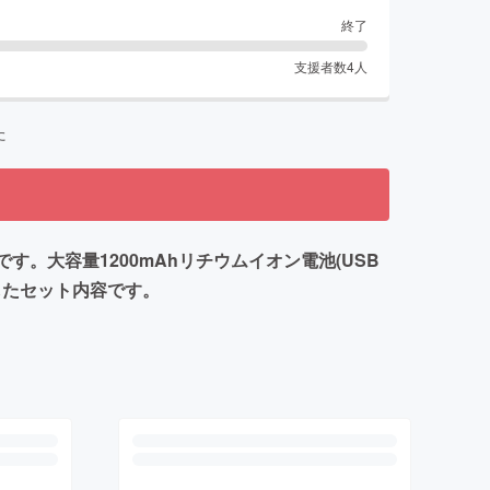
終了
支援者数
4
人
た
です。大容量1200mAhリチウムイオン電池(USB
したセット内容です。