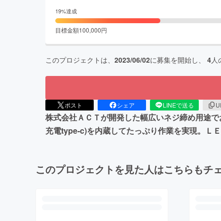
19
%達成
目標金額
100,000
円
このプロジェクトは、
2023/06/02
に募集を開始し、
4
人
ポスト
シェア
LINEで送る
U
株式会社ＡＣＴが開発した幅広いネジ締め用途でお勧めす
充電type-c)を内蔵してたっぷり作業を実現
このプロジェクトを見た人はこちらもチ