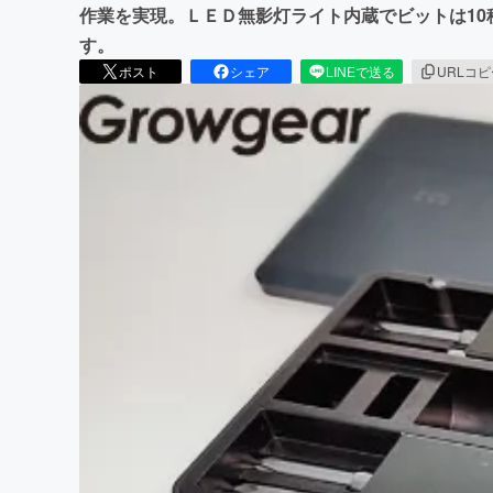
作業を実現。ＬＥＤ無影灯ライト内蔵でビットは1
す。
ポスト
シェア
LINEで送る
URLコ