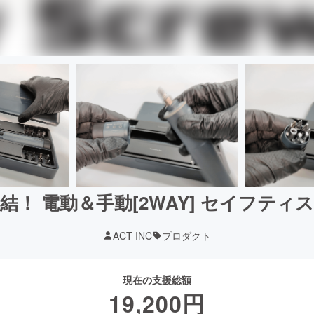
！ 電動＆手動[2WAY] セイフテ
ACT INC
プロダクト
現在の支援総額
19,200
円