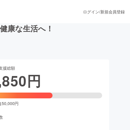
ログイン
/
新規会員登録
り健康な生活へ！
うすぐ公開されます
支援総額
プロダクト
,850
円
ファッション
スポーツ
0,000円
数
ア
ソーシャルグッド
人