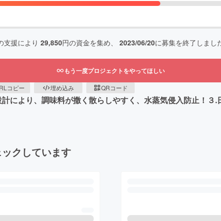
の支援により
29,850
円の資金を集め、
2023/06/20
に募集を終了しまし
もう一度プロジェクトをやってほしい
RLコピー
埋め込み
QRコード
め蓋設計により、調味料が撒く散らしやすく、水蒸気侵入防止！３
ェックしています