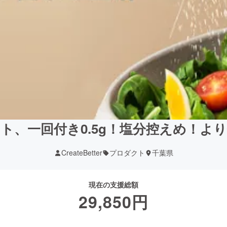
ト、一回付き0.5g！塩分控えめ！よ
CreateBetter
プロダクト
千葉県
現在の支援総額
29,850
円