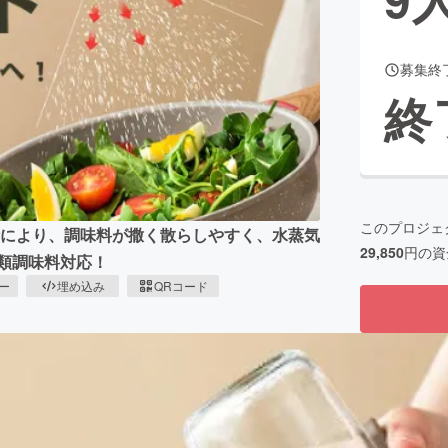
募集終
CAMPFIRE for Social Good
CAMPFIRE Creation
終
CAMPFIREふるさと納税
machi-ya
コミュニティ
このプロジェ
設計により、調味料が撒く散らしやすく、水蒸気
29,850
円の資
類調味料対応！
ピー
埋め込み
QRコード