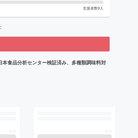
支援者数
9
人
た
.日本食品分析センター検証済み、多種類調味料対