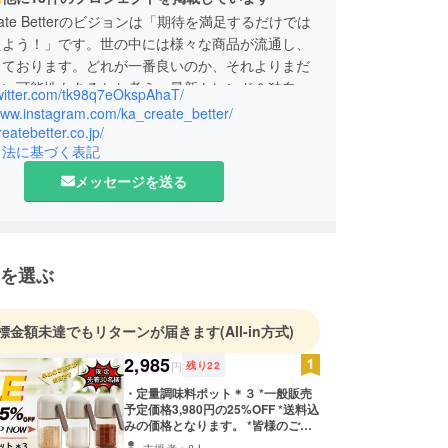
ate Betterのビジョンは「期待を満足するだけでは
えよう！」です。世の中には様々な商品が流通し、
しております。どれが一番良いのか、それよりまだ
ない可能性もあるかと考え、最新トレンド＆独自技
twitter.com/tk98q7eOkspAhaT/
様々な新発想商品を次々と広げて行きますので、こ
/www.instagram.com/ka_create_better/
引き続き、どうぞよろしくお願い申し上げます。
reatebetter.co.jp/
引法に基づく表記
メッセージを送る
を選ぶ
標金額未達でもリターンが届きます
(All-in方式)
2,985
円
残り
22
・定量調味料ポット＊３ *一般販売
予定価格3,980円の25%OFF *送料込
みの価格となります。 *皆様のご支
援購入により量産効率が向上した場