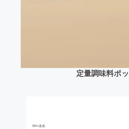
定量調味料ポッ
59
%達成