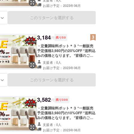
支援者：8人
合、正規販売価格が販売予定価格よ
お届け予定：2023年06月
り下がる可能性もございます。 *ご
注文状況、使用部材の供給状況、製
造工程上の都合等により出荷時期が
このリターンを選択する
る
遅れる場合があります。ご了承くだ
さい。
3,184
円
残り
50
・定量調味料ポット＊３ *一般販売
予定価格3,980円の20%OFF *送料込
みの価格となります。 *皆様のご支
援購入により量産効率が向上した場
支援者：0人
合、正規販売価格が販売予定価格よ
お届け予定：2023年06月
り下がる可能性もございます。 *ご
注文状況、使用部材の供給状況、製
造工程上の都合等により出荷時期が
このリターンを選択する
る
遅れる場合があります。ご了承くだ
さい。
3,582
円
残り
300
・定量調味料ポット＊３ *一般販売
予定価格3,980円の10%OFF *送料込
みの価格となります。 *皆様のご支
援購入により量産効率が向上した場
支援者：0人
合、正規販売価格が販売予定価格よ
お届け予定：2023年06月
り下がる可能性もございます。 *ご