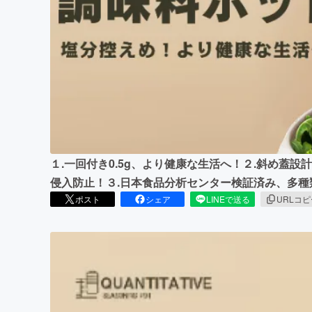
まちづくり・地域活性化
１.一回付き0.5g、より健康な生活へ！２.斜め蓋
侵入防止！３.日本食品分析センター検証済み、多種
ポスト
シェア
LINEで送る
URLコ