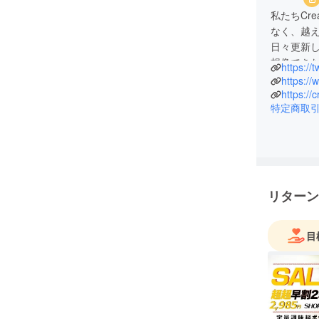
私たちCre
なく、越
日々更新
想像でき
https://
術優れた
https:/
れからも
https://c
特定商取
リターン
目