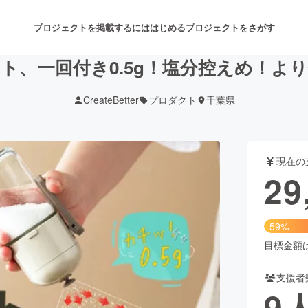
プロジェクトを掲載するには
はじめる
プロジェクトをさがす
ト、一回付き0.5g！塩分控えめ！よ
CreateBetter
プロダクト
千葉県
注目のリターン
注目の新着プロジェクト
募集終了が近いプロジェクト
も
現在の
音楽
舞台・パフォーマンス
29
ゲーム・サービス開発
フード・飲食店
59%
書籍・雑誌出版
アニメ・漫画
目標金額は5
支援者
チャレンジ
ビューティー・ヘルスケ
9