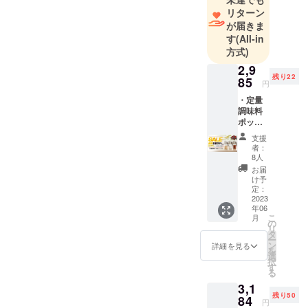
リターン
可能性もあ
が届きま
るかと考
す
(All-in
え、最新ト
方式)
レンド＆独
2,9
自技術優れ
残り22
85
円
た様々な新
・定量
発想商品を
調味料
次々と広げ
ポット
＊３ *一
て行きます
支援
般販売
者：
ので、これ
予定価
8人
からも引き
格3,980
お届
円の
続き、どう
け予
25%OF
定：
ぞよろしく
F *送料
2023
年06
お願い申し
込みの
こ
月
価格と
の
上げます。
リ
なりま
タ
ー
す。 *皆
ン
詳細を見る
を
様のご
選
択
支援購
す
る
入によ
3,1
り量産
残り50
効率が
84
円