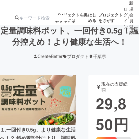
新
ロ
規
グ
会
プロジェクトを掲
はじ
プロジェクト
/
載するには
める
をさがす
イ
員
ン
登
定量調味料ポット、一回付き0.5g！塩
録
分控えめ！より健康な生活へ！
人気のプロ
注目のリ
注目の新着プロ
募集終了が近いプ
もうすぐ公開
CreateBetter
プロダクト
千葉県
ジェクト
ターン
ジェクト
ロジェクト
されます
アート・写真
音楽
現在の支援総
額
29,8
テクノロジー・ガジェット
ゲーム・サ
50
円
映像・映画
書籍・雑誌
１.一回付き0.5g、より健康な生活
ビジネス・起業
チャレンジ
へ！２.斜め蓋設計により、調味料