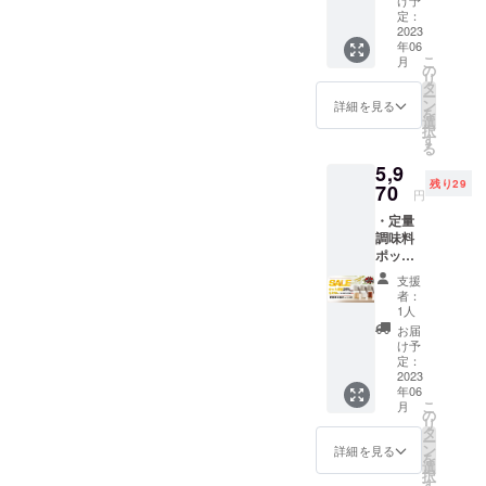
くださ
け予
10%OF
能性も
定：
い。
F *送料
2023
ござい
年06
込みの
ます。 *
こ
月
価格と
ご注文
の
リ
なりま
状況、
タ
ー
す。 *皆
使用部
ン
詳細を見る
を
様のご
材の供
選
択
支援購
給状
す
る
入によ
況、製
5,9
り量産
造工程
残り29
効率が
70
上の都
円
向上し
合等に
・定量
た場
より出
調味料
合、正
荷時期
ポット
規販売
が遅れ
＊6 *一
価格が
る場合
支援
般販売
販売予
があり
者：
予定価
定価格
ます。
1人
格3,980
より下
ご了承
お届
円*2の
がる可
くださ
け予
25%OF
能性も
定：
い。
F *送料
2023
ござい
年06
込みの
ます。 *
こ
月
価格と
ご注文
の
リ
なりま
状況、
タ
ー
す。 *皆
使用部
ン
詳細を見る
を
様のご
材の供
選
択
支援購
給状
す