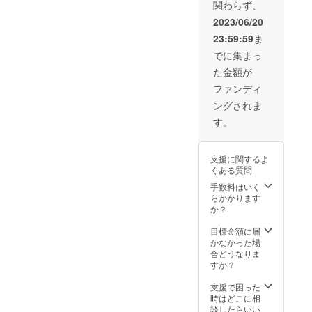
関わらず、
販売予
があり
定価格
ます。
2023/06/20
より下
ご了承
23:59:59
ま
がる可
くださ
能性も
い。
でに集まっ
ござい
た金額が
ます。 *
ご注文
ファンディ
状況、
ングされま
使用部
材の供
す。
給状
況、製
造工程
支援に関するよ
上の都
くある質問
合等に
より出
手数料はいく
荷時期
らかかります
が遅れ
か？
る場合
があり
目標金額に届
ます。
かなかった場
ご了承
合どうなりま
くださ
すか？
い。
支援で困った
時はどこに相
談したらいい