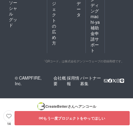
ソー
ジ
デ
ディ
シャ
ェ
ー
ング
ル
ク
タ
mac
グッ
ト
hi-ya
ド
の
補助
広
金申
め
請サ
方
ポー
ト
「QRコード」は株式会社デンソーウェーブの登録商標です。
© CAMPFIRE,
会社概
採用情
パートナー
Inc.
要
報
募集
CreateBetter
さんへアンコール
もう一度プロジェクトをやってほしい
14