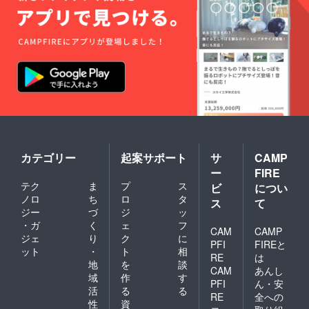
カテゴリー
起案サポート
サ
CAMP
ー
FIRE
テク
ま
プ
ス
ビ
につい
ノロ
ち
ロ
タ
ス
て
ジー
づ
ジ
ッ
・ガ
く
ェ
フ
CAM
CAMP
ジェ
り
ク
に
PFI
FIREと
ット
・
ト
相
RE
は
地
を
談
CAM
あんし
域
作
す
PFI
ん・安
活
る
る
RE
全への
性
資