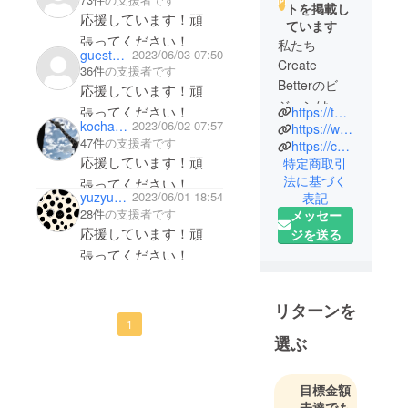
トを掲載し
応援しています！頑
ています
張ってください！
私たち
guesta4cb348c3e54
2023/06/03 07:50
Create
36件
の支援者です
Betterのビ
応援しています！頑
ジョンは
張ってください！
https://twitter.com/tk98q7eOkspAhaT/
「期待を満
kochan_ya0360
2023/06/02 07:57
https://www.instagram.com/ka_create_better/
47件
の支援者です
足するだけ
https://createbetter.co.jp/
応援しています！頑
特定商取引
ではなく、
法に基づく
張ってください！
越えよ
yuzyupon
2023/06/01 18:54
表記
う！」で
28件
の支援者です
メッセー
す。世の中
応援しています！頑
ジを送る
には様々な
張ってください！
商品が流通
し、日々更
新しており
リターンを
1
ます。どれ
選ぶ
が一番良い
のか、それ
よりまだ想
目標金額
像できない
未達でも