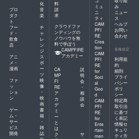
コ
取り組
化
料
ミュ
み
プロ
音
請
ニ
ニュー
ダク
楽
求
ティ
ス
ト
CAM
ヘルプ
クラウドファ
フー
チ
PFI
お問い
ンディングの
ド・
ャ
RE
合わせ
ノウハウを無
飲食
レ
Crea
料で学ぼう
店
ン
tion
各種規定
CAMPFIRE
ジ
CAM
アカデミー
アニ
ス
利用規
PFI
メ・
ポ
約
RE
漫画
ー
CA
説
細則
for
ツ
MP
明
プライ
Soci
ファ
映
FI
会
バシー
al
ッ
像
RE
・
ポリ
Goo
ショ
・
ア
相
シー
d
ン
映
カ
談
特定商
CAM
画
デ
会
取引法
PFI
ゲー
書
ミ
に基づ
RE
ム・
籍
ー
く表記
for
サー
・
と
情報セ
Ente
ビス
雑
は
キュリ
rtain
開発
誌
ク
サ
ティ方
men