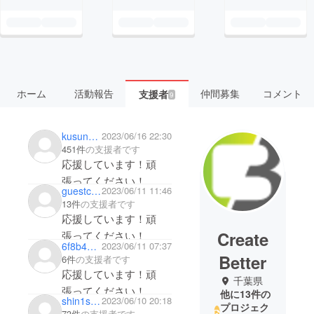
ホーム
活動報告
仲間募集
コメント
支援者
9
kusunoki27
2023/06/16 22:30
451件
の支援者です
応援しています！頑
張ってください！
guestc626de0993d4
2023/06/11 11:46
13件
の支援者です
応援しています！頑
Create
張ってください！
6f8b43985564
2023/06/11 07:37
Better
6件
の支援者です
応援しています！頑
千葉県
張ってください！
他に13件の
shin1spriggan
2023/06/10 20:18
プロジェク
73件
の支援者です