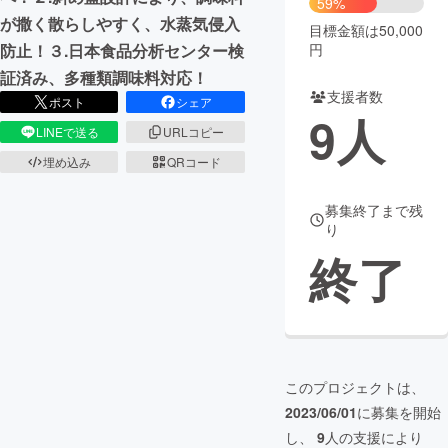
59%
が撒く散らしやすく、水蒸気侵入
目標金額は50,000
まちづくり・地域活性化
円
防止！３.日本食品分析センター検
証済み、多種類調味料対応！
支援者数
CAMPFIRE for Social Good
CAMPFIRE Creation
ポスト
シェア
9
人
CAMPFIREふるさと納税
machi-ya
コミュニティ
LINEで送る
URLコピー
埋め込み
QRコード
募集終了まで残
り
終了
このプロジェクトは、
2023/06/01
に募集を開始
し、
9
人の支援により