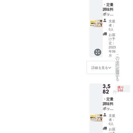
向上し
・定量
た場
調味料
合、正
ポット
規販売
＊３ *一
価格が
支援
般販売
販売予
者：
予定価
定価格
0人
格3,980
より下
お届
円の
がる可
け予
20%OF
能性も
定：
F *送料
2023
ござい
年06
込みの
ます。 *
こ
月
価格と
ご注文
の
リ
なりま
状況、
タ
ー
す。 *皆
使用部
ン
詳細を見る
を
様のご
材の供
選
択
支援購
給状
す
る
入によ
況、製
3,5
り量産
造工程
残り
効率が
82
上の都
300
円
向上し
合等に
・定量
た場
より出
調味料
合、正
荷時期
ポット
規販売
が遅れ
＊３ *一
価格が
る場合
支援
般販売
販売予
があり
者：
予定価
定価格
ます。
0人
格3,980
より下
ご了承
お届
円の
がる可