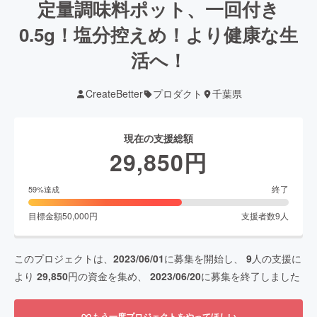
定量調味料ポット、一回付き
0.5g！塩分控えめ！より健康な生
活へ！
CreateBetter
プロダクト
千葉県
現在の支援総額
29,850
円
終了
59
%達成
目標金額
50,000
円
支援者数
9
人
このプロジェクトは、
2023/06/01
に募集を開始し、
9
人の支援に
より
29,850
円の資金を集め、
2023/06/20
に募集を終了しました
もう一度プロジェクトをやってほしい