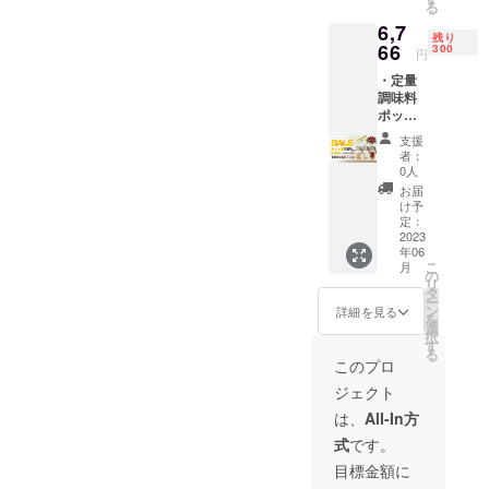
る
入によ
況、製
6,7
り量産
造工程
残り
効率が
66
上の都
300
円
向上し
合等に
・定量
た場
より出
調味料
合、正
荷時期
ポット
規販売
が遅れ
＊6 *一
価格が
る場合
支援
般販売
販売予
があり
者：
予定価
定価格
ます。
0人
格3,980
より下
ご了承
お届
円*2の
がる可
くださ
け予
15%OF
能性も
定：
い。
F *送料
2023
ござい
年06
込みの
ます。 *
こ
月
価格と
ご注文
の
リ
なりま
状況、
タ
ー
す。 *皆
使用部
ン
詳細を見る
を
様のご
材の供
選
択
支援購
給状
す
る
入によ
況、製
このプロ
り量産
造工程
ジェクト
効率が
上の都
向上し
合等に
は、
All-In方
た場
より出
式
です。
合、正
荷時期
規販売
が遅れ
目標金額に
価格が
る場合