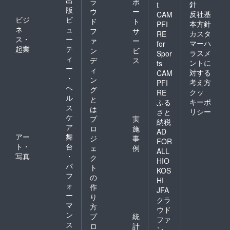
出
ラ
ポ
針
t
版
ウ
ー
反社基
CAM
ビジ
ビ
ド
ト
本方針
PFI
ネ
ュ
フ
サ
カスタ
RE
ス・
ー
ァ
ー
マーハ
for
起業
テ
ン
ビ
ラスメ
Spor
ィ
デ
ス
ントに
ts
ー
ィ
対する
CAM
・
ン
考え方
PFI
ヘ
グ
クッ
RE
ル
と
キーポ
ふる
ス
は
リシー
さと
ケ
プ
実
納税
ア
ロ
施
AD
アー
舞
ジ
事
FOR
ト・
台
ェ
例
ALL
写真
・
ク
HIO
パ
ト
KOS
フ
の
HI
ォ
作
JFA
ー
り
クラ
マ
方
ウド
ン
プ
統
ファ
ス
ロ
計
ン