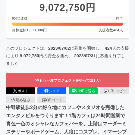
9,072,750
円
終了
907
%達成
目標金額
1,000,000
円
支援者数
424
人
このプロジェクトは、
2023/07/02
に募集を開始し、
424
人の支援
により
9,072,750
円の資金を集め、
2023/07/31
に募集を終了し
ました
もう一度プロジェクトをやってほしい
ポスト
シェア
LINEで送る
URLコピー
埋め込み
QRコード
中野駅徒歩2分の好立地にカフェやスタジオを完備した
エンタメビルをつくります！1階カフェは24時間営業で
青色一色のオシャレなカフェバーを。上階はマーダーミ
ステリーやボードゲーム、人狼にコスプレ、イマーシブ