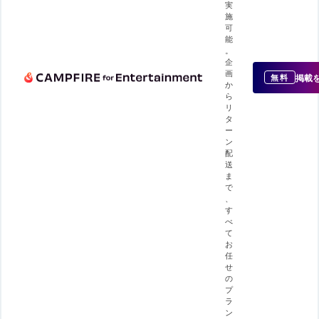
実
施
可
能
。
企
画
掲載
無料
か
ら
リ
タ
ー
ン
配
送
ま
で
、
す
べ
て
お
任
せ
の
プ
ラ
ン