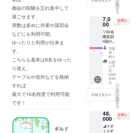
ン
詳細を見る
更する
を
やイベ
メール
選
可能性
択
都会の喧騒を忘れ集中して
ントな
にて お
す
があり
る
ど用途
打ち合
ます。
過ごせます。
7,0
問わ
わせが
※ペース
在庫な
ず。 カ
00
必要と
し
席数は多めに作業や講習会
メー
円
フェメ
なりま
カー着
▽60名
ニュー
す。
などにも利用可能。
用の方
限定(計
の提供
2024年
は使用
4回の中
ゆったりと利用が出来ま
は別途
6月末ま
をお控
から1回
費用が
で有
えくだ
支援
す。
お選び
かかり
効。
者：
さい。
くださ
ます。
60人
カード
こちらも基本は8名をゆった
い) ビル
スタッ
お届
等磁気
1棟を使
フ1名分
け予
に弱い
り使え、
用した
の稼働
定：
ものを
多人数
2023
費を含
テーブルや造作などを格納
近づけ
年09
型の
みま
ないで
こ
月
マー
す。 利
すれば
の
くださ
リ
ダーミ
用に関
タ
い。
ー
最大で16名程度で利用可能
ステ
しての
ン
詳細を見る
2023年
を
リーの
詳細は
選
12月目
択
です！
プレイ
別途
す
途にお
る
チケッ
メール
届け予
48,
トです
にて お
定
在庫な
(各回最
000
打ち合
し
円
大20名)
わせが
◢マダ
プレイ
必要と
ギルド
ミスギ
後のア
なりま