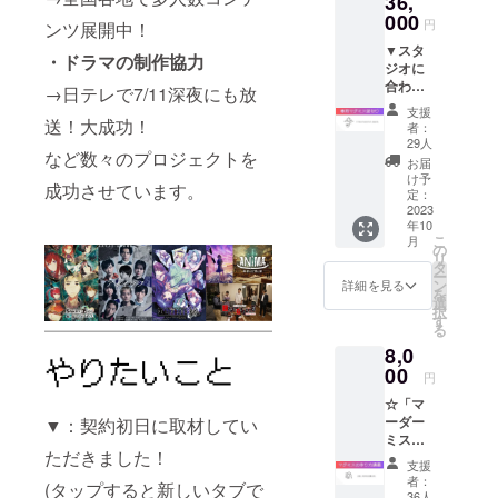
36,
12月末
時ま
000
まで有
円
ンツ展開中！
で。 途
効。
▼スタ
中参加
・ドラマの制作協力
ジオに
途中退
合わせ
出自由
→日テレで7/11深夜にも放
て制作
です。
支援
した
※交通費
送！大成功！
者：
マー
や滞在
29人
など数々のプロジェクトを
ダーミ
費は自
お届
ステ
身にて
け予
成功させています。
リーの
ご負担
定：
貸切公
2023
くださ
年10
演チ
い。
こ
月
ケット
の
リ
です。
タ
ー
6名用公
ン
詳細を見る
を
演4時間
選
択
で場所
す
る
代進行
8,0
役代金
含む。
00
円
支援い
☆「マ
ただい
ーダー
▼：契約初日に取材してい
た方に
ミステ
は 別途
ただきました！
リーの
後日ご
支援
作り
案内を
者：
(タップすると新しいタブで
方」を
送付い
36人