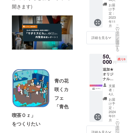
累計
たしま
お届
開きます)
1,200部
す。 会
け予
販売し
場は当
定：
た久保
2023
ビル、
年11
よしや
進行役
こ
月
による
はこち
の
リ
見返せ
らで手
タ
ー
る専用
配しま
ン
詳細を見る
を
資料付
す。 開
選
択
きの制
催日
す
る
作講義
時：
50,
を行い
2024年
残り6
ます。
000
6月末ま
円
後日、
で有
追加★
講義の
効、指
オリジ
録画も
定日時
ナル作
ご視聴
選択可
青の花
品のプ
いただ
能。
支援
ロ
咲くカ
けま
者：
デュー
す。 実
4人
フェ
スや 版
例と共
お届
権物の
に０か
け予
「青色
監修を
ら始め
定：
行う久
2024
る知識
喫茶Ｏｚ」
年01
保よし
を
こ
月
やによ
Zoomに
の
をつくりたい
リ
る 個別
て行い
タ
ー
講義を
ます。
ン
詳細を見る