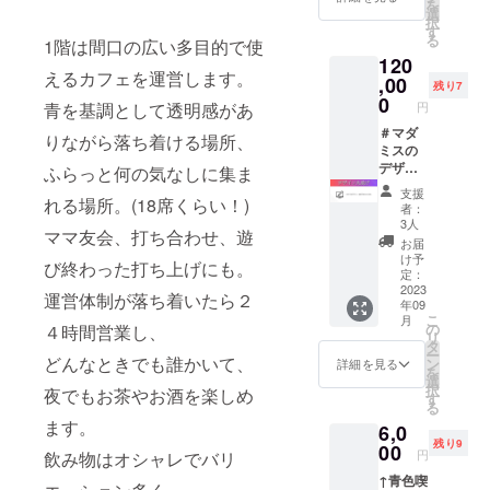
を
行いま
開催日
選
択
す。 事
時：
す
る
1階は間口の広い多目的で使
前にテ
2023年
120
ストプ
11月19
えるカフェを運営します。
レイ(人
,00
日(日)
残り7
員会場
19時か
0
円
青を基調として透明感があ
は弊社
ら22時
手配)を
＃マダ
りながら落ち着ける場所、
して 後
ミスの
日要件
デザイ
ふらっと何の気なしに集ま
をまと
ンを丸
支援
めたレ
投げで
れる場所。(18席くらい！)
者：
ポート
きま
3人
ママ友会、打ち合わせ、遊
と共に
す。
お届
ブラッ
パッ
け予
び終わった打ち上げにも。
シュ
ケージ
定：
アップ
のレイ
2023
運営体制が落ち着いたら２
年09
や広報
アウト
こ
月
宣伝の
や文字
の
４時間営業し、
リ
アドバ
の流し
タ
ー
イス等
込み、
どんなときでも誰かいて、
ン
詳細を見る
を
を 実施
印刷所
選
択
夜でもお茶やお酒を楽しめ
いたし
のご紹
す
る
ます。
介と入
ます。
6,0
オンラ
稿まで
残り9
インオ
を行い
00
円
飲み物はオシャレでバリ
フライ
ます。
↑青色喫
ン問わ
データ