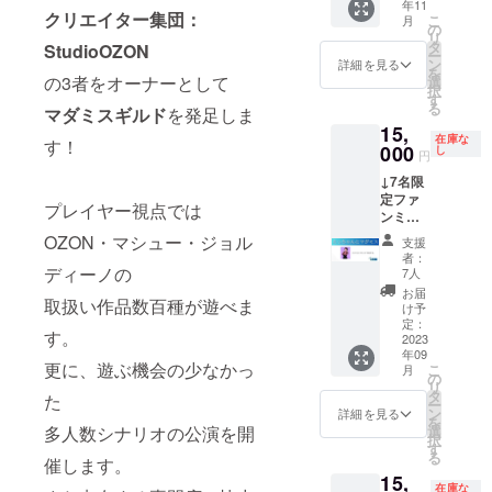
年11
やによ
気作を
22時 第
クリエイター集団：
こ
月
る 個別
手がけ
の
二回：
リ
講義を
たあの
タ
2023年
StudioOZON
ー
行いま
人やこ
ン
9月20日
詳細を見る
を
す。 事
の3者をオーナーとして
の人！
選
(水) 19
択
前にテ
8名用公
す
時から
る
マダミスギルド
を発足しま
ストプ
演4時間
23時 第
15,
レイ(人
予定で
三回：
在庫な
す！
員会場
000
場所代
し
2023年
円
は弊社
進行役
10月29
↓7名限
手配)を
代金含
日(日)
定ファ
して 後
む。 支
12時か
プレイヤー視点では
ンミー
日要件
援いた
ら16時
ティン
をまと
だいた
OZON・マシュー・ジョル
第四
支援
グプラ
めたレ
方に
回：
者：
ンで
ディーノの
ポート
は、 後
7人
2023年
す！
と共に
日ご案
10月29
お届
取扱い作品数百種が遊べま
Youtub
ブラッ
内を送
け予
日(日)
erえっ
シュ
定：
付いた
17時か
す。
ちゃん
2023
アップ
しま
ら21時
年09
と一緒
や広報
す。 開
※アフ
更に、遊ぶ機会の少なかっ
こ
月
にマダ
宣伝の
の
催日
ター
リ
ミスプ
アドバ
タ
時：
た
パー
ー
レイ！
イス等
ン
2024年
詳細を見る
ティの
を
一緒に
を 実施
多人数シナリオの公演を開
選
6月末ま
時間込
択
写真撮
いたし
す
で有
最少催
る
催します。
影、軽
ます。
効、指
行人数
15,
食付
オンラ
定日時
に足り
在庫な