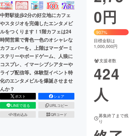
0
円
まちづくり・地域活性化
中野駅徒歩2分の好立地にカフェ
やスタジオを完備したエンタメビ
CAMPFIRE for Social Good
CAMPFIRE Creation
ルをつくります！1階カフェは24
907%
CAMPFIREふるさと納税
machi-ya
コミュニティ
時間営業で青色一色のオシャレな
目標金額は
1,000,000円
カフェバーを。上階はマーダーミ
ステリーやボードゲーム、人狼に
支援者数
コスプレ、イマーシブシアターや
424
ライブ配信等。体験型イベント特
化のエンタメビルを爆誕させませ
人
んか？
ポスト
シェア
LINEで送る
URLコピー
埋め込み
QRコード
募集終了まで残
り