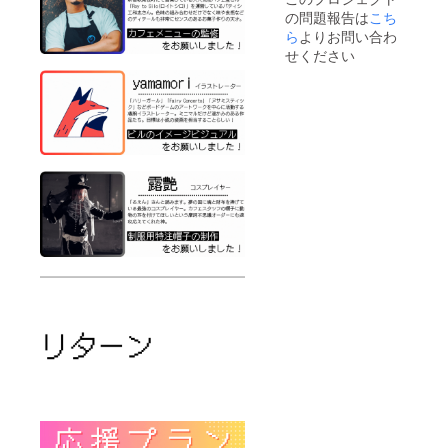
9月9日
の問題報告は
こち
(土曜日)
8名：12
ら
よりお問い合わ
時から
せください
14時 8
名：15
時から
17時