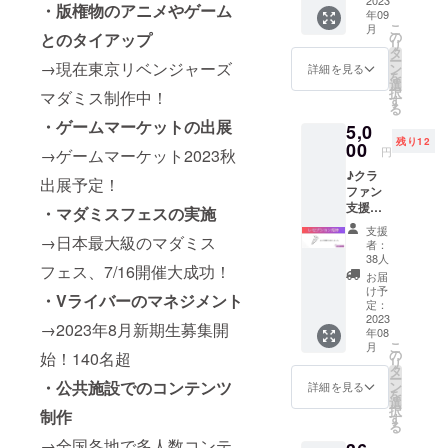
用に関
きる券
・版権物のアニメやゲーム
年09
しての
です。
こ
月
詳細は
パー
の
とのタイアップ
リ
別途
ティー
タ
ー
メール
やイベ
→現在東京リベンジャーズ
ン
詳細を見る
を
にて お
ントな
選
択
マダミス制作中！
打ち合
ど用途
す
る
わせが
問わ
・ゲームマーケットの出展
5,0
必要と
ず。 カ
残り12
なりま
フェメ
00
円
→ゲームマーケット2023秋
す。
ニュー
♪クラ
2024年
の提供
出展予定！
ファン
8月末ま
は別途
支援限
で有
費用が
・マダミスフェスの実施
定のレ
効。
かかり
支援
セプ
→日本最大級のマダミス
ます。
者：
ション
利用に
38人
フェス、7/16開催大成功！
パー
関して
お届
ティ。
の詳細
け予
・Vライバーのマネジメント
ルーム
は別途
定：
ツアー
2023
メール
→2023年8月新期生募集開
年08
を行い
にて お
こ
月
ます。
打ち合
の
始！140名超
リ
開催日
わせが
タ
ー
時：
必要と
・公共施設でのコンテンツ
ン
詳細を見る
を
2023年
なりま
選
択
制作
8月27日
す。
す
る
の16時
2024年
→全国各地で多人数コンテ
から21