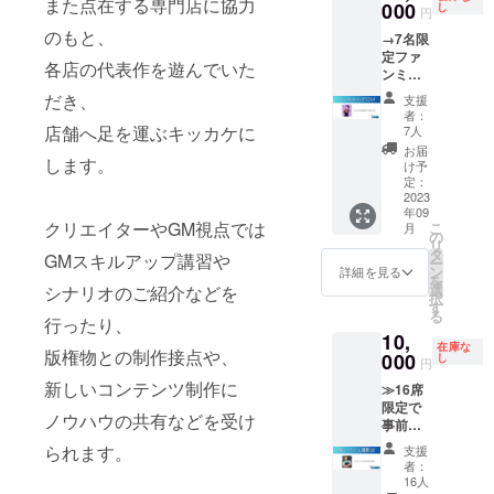
また点在する専門店に協力
き！
000
インオ
し
選択可
ない場
円
えっ
フライ
能。
合のみ
のもと、
→7名限
ちゃん
ン問わ
SNS等
定ファ
セレク
ず。 ス
で追加
各店の代表作を遊んでいた
ンミー
トの衣
トー
募集い
ティン
装を着
リープ
だき、
たしま
支援
グプラ
てエン
レイン
者：
す
ンで
ジョ
店舗へ足を運ぶキッカケに
グなど
7人
す！
イ！ 開
も含
お届
します。
Youtub
催日
む。 ※
け予
erえっ
時：
定：
所要時
ちゃん
2023
2023年
間の目
年09
の司会
9月24日
安は8時
クリエイターやGM視点では
こ
月
進行で
(日) 18
の
間程
リ
あなた
時から
タ
度。 日
GMスキルアップ講習や
ー
にマー
22時
ン
時調整
詳細を見る
を
ダーミ
選
シナリオのご紹介などを
はメー
択
ステ
す
ルにて
る
リーを
行ったり、
やりと
10,
お届け
りいた
在庫な
版権物との制作接点や、
しま
000
し
しま
円
す。 一
す。
新しいコンテンツ制作に
≫16席
緒に写
2024年
限定で
真撮
12月末
ノウハウの共有などを受け
事前に
影、軽
まで有
ヒアリ
食付
効。
られます。
支援
ングを
き！
者：
した
えっ
16人