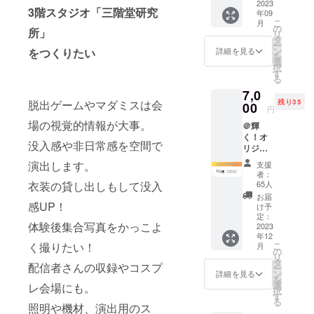
ご提供
2023
ドリン
3階スタジオ「三階堂研究
年09
しま
クチ
こ
月
す。
ケット1
の
所」
リ
2024年
回付き
タ
ー
12月末
開催日
ン
をつくりたい
詳細を見る
を
まで有
時：
選
択
効。
2023年
す
る
9月29日
7,0
(金) 20
残り35
脱出ゲームやマダミスは会
00
時から
円
23時
場の視覚的情報が大事。
＠輝
く！オ
没入感や非日常感を空間で
リジナ
ル名
演出します。
支援
札！ 服
者：
を傷め
65人
衣装の貸し出しもして没入
ないマ
お届
グネッ
感UP！
け予
ト製か
定：
体験後集合写真をかっこよ
つ リッ
2023
年12
チなア
こ
く撮りたい！
月
ルミニ
の
リ
ウム製
タ
配信者さんの収録やコスプ
ー
の専用
ン
詳細を見る
を
名札で
選
レ会場にも。
択
す。 6
す
る
号の2さ
照明や機材、演出用のス