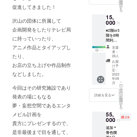
を
ション
記念ト
選
択
促進してきました！
などの
ロ
す
る
期間
フィー
15,
中、(8
を1つ郵
沢山の団体に所属して
月中旬
000
送し、
円
～9月
同様の
企画開発をしたりテレビ局
■2階or3
末) お名
ものを
階を8時
前を装
店内に
に持っていったり、
間利用
飾して
展示し
できる
掲示い
ます。
アニメ作品とタイアップし
支援
券で
たしま
者：
す。 商
す。 備
たり、
26人
用非商
考欄に
お届
お店の立ち上げや作品制作
用問わ
掲載し
け予
ずご利
たいお
定：
などしました。
用いた
2023
名前を
年09
だけま
記載く
こ
月
す。
ださ
の
今回はその研究施設であり
リ
2024年
い。 ※
タ
ー
6月末ま
個人で
ン
詳細を見る
発表の場にもなる
を
で有
もご支
選
択
効。
援可能
す
夢・妄想空間であるエンタ
る
です。
55,
メビル計画を
残り9
000
円
貴方にプレゼンするので、
追加＊
是非最後まで目を通して、
青色喫