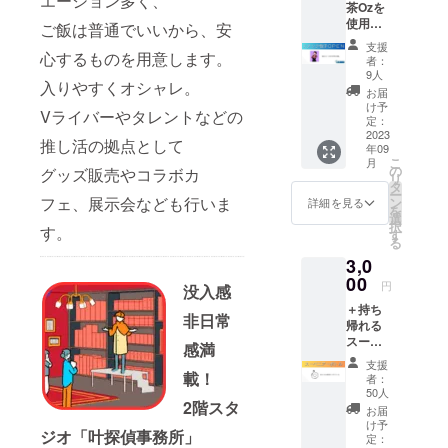
エーション多く、
茶Ozを
ず。 ス
納品で
使用し
トー
すので
ご飯は普通でいいから、安
て1日限
リープ
オンラ
支援
定で 支
心するものを用意します。
レイン
インも
者：
援者貸
グなど
可能。
9人
入りやすくオシャレ。
切でス
も含
メイン
お届
ナック
む。 ※
ビジュ
け予
Vライバーやタレントなどの
悦子を
所要時
アルや
定：
OPEN
2023
間の目
イラス
推し活の拠点として
年09
しま
安は8時
トが 必
こ
月
す！
間程
要な場
の
グッズ販売やコラボカ
リ
えっ
度。 日
合は別
タ
ー
ちゃん
時調整
途ご用
フェ、展示会なども行いま
ン
詳細を見る
を
の好き
はメー
意くだ
選
択
す。
な音楽
ルにて
さい。
す
る
をかけ
やりと
詳細は
3,0
て、 オ
りいた
別途
シャレ
00
しま
メール
円
没入感
なドリ
す。
にて お
＋持ち
ンクを
2025年
打ち合
非日常
帰れる
片手に
2月末ま
わせが
スーベ
愉悦の
で有
必要と
感満
ニアー
時間を
効。
なりま
支援
ボトル
一緒に
載！
す。
者：
にて お
過ごし
2024年
50人
好きな
2階スタ
ましょ
12月末
お届
ドリン
う！ 入
まで有
け予
ジオ「叶探偵事務所」
クを1杯
場料・
定：
効