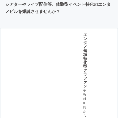
シアターやライブ配信等。体験型イベント特化のエンタ
メビルを爆誕させませんか？
エ
ン
タ
メ
領
域
特
化
型
ク
ラ
フ
ァ
ン
手
数
料
0
円
か
ら