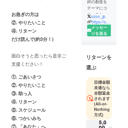
絆の創造を
テーマにコ
お急ぎの方は
ミュニケー
ozon_jp
ションが伴
https://ozon.jp/
②. やりたいこと
うコンテン
メッセー
④. リターン
ツ開発をし
ジを送る
だけ読んで(約3分！)
ています。
マーダーミ
ステリーや
面白そうと思ったら是非ご
リターンを
ボードゲー
支援ください！
ム、イマー
選ぶ
シブシア
①. ごあいさつ
ターや人
目標金額
狼、ストー
②. やりたいこと
未達なら
リープレイ
全額返金
③. 助っ人
ング。ライ
されます
④. リターン
ブ配信に、
(All-or-
イラストや
Nothing
⑤. スケジュール
方式)
デザイン、
⑥. つかいみち
フェスの開
5,0
⑦. 「あなた」へ
00
催まで。コ
円