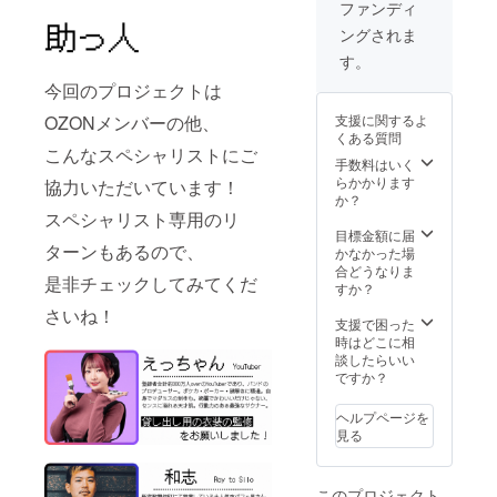
込、後
ファンディ
日デー
ングされま
タお渡
し) 備考
す。
欄に推
今回のプロジェクトは
しキャ
ラの詳
支援に関するよ
OZONメンバーの他、
細を記
くある質問
入くだ
こんなスペシャリストにご
さい。
手数料はいく
併せて8
らかかります
協力いただいています！
月中に
か？
ヒアリ
スペシャリスト専用のリ
ング
目標金額に届
ターンもあるので、
メール
かなかった場
を送付
合どうなりま
是非チェックしてみてくだ
しま
すか？
す。 時
さいね！
間の変
支援で困った
更の依
時はどこに相
頼をす
談したらいい
る場合
ですか？
がござ
いま
ヘルプページを
す。 開
見る
催日
時：
2023年
このプロジェクト