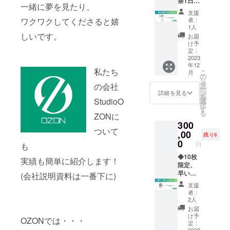
茶1日店
一緒に夢を見たり、
長にな
支援
れる券
者：
ワクワクしてくださると嬉
です。
1人
イベン
しいです。
お届
トとし
け予
て参加
定：
者を募
2023
年12
ること
私たち
こ
月
が出来
の
リ
ます。
タ
の会社
ー
貸切も
ン
詳細を見る
を
可能で
StudioO
選
択
す。 オ
す
る
ZONに
リジナ
300
ルグッ
ついて
ズや カ
,00
残り8
フェメ
0
円
も
ニュー
を提供
◆10枚
実績も簡単に紹介します！
できま
限定、
す。 商
早い者
(会社説明資料は一番下に)
用非商
勝ちで
支援
用問わ
す。 7
者：
ずご利
日間
2人
用いた
ずっと1
お届
だけま
棟丸々
け予
OZONでは・・・
す。 利
利用で
定：
2023