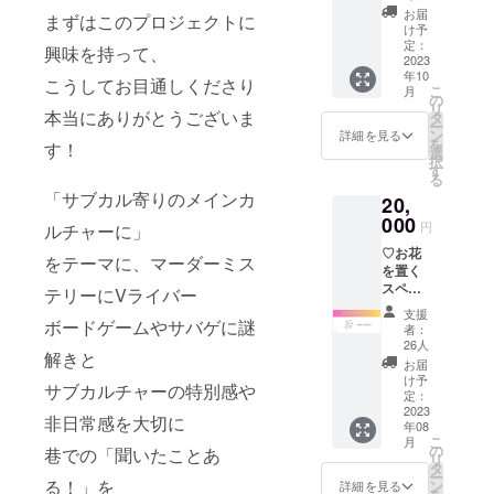
支援を
プラン
験し、「特
お届
まずはこのプロジェクトに
申し込
です。
け予
別な貴方」
む際
心意気
定：
興味を持って、
になるので
に、 任
と気持
2023
年10
意で金
ちを全
こうしてお目通しくださり
す。想像の
こ
月
額を引
力で受
の
リ
数だけ世界
き上げ
け取っ
本当にありがとうございま
タ
ー
ること
て、 楽
は広がりま
ン
詳細を見る
を
す！
が可能
しいを
選
す。特別な
択
です。
発展さ
す
る
体験を過ご
せま
「サブカル寄りのメインカ
20,
す！ 応
した仲間と
援への
000
円
ルチャーに」
絆を創造し
お礼の
♡お花
ましょう。
お手紙
をテーマに、マーダーミス
を置く
と記念
StudioOZON
スペー
品を郵
テリーにVライバー
はコンテン
スが少
送しま
支援
ないた
ボードゲームやサバゲに謎
す。 ※
ツを通し
者：
め、 ク
記念品
26人
て、魔法の
解きと
ラファ
はお名
お届
ような世界
ンを通
前と
け予
サブカルチャーの特別感や
してご
メッ
定：
に貴方と貴
支援い
2023
セージ
非日常感を大切に
方を連れて
年08
ただく
の入っ
こ
月
プラン
行きます。
た アク
の
巷での「聞いたことあ
リ
です。
リルブ
タ
ー
レセプ
ロック
る！」を
ン
詳細を見る