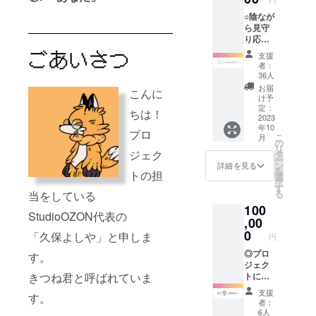
ンテンツを
○陰なが
ら見守
通して、魔
り応援
法使いや騎
するプ
支援
士になった
ランで
者：
す。 遠
り、殺人鬼
36人
方でビ
お届
の館から脱
こんに
ルに来
け予
出を試みた
れない
定：
ちは！
方や 他
2023
り、かわい
年10
プラン
プロ
こ
くてかっこ
月
＋もう
の
リ
一声い
いい姿のア
ジェク
タ
ー
ただけ
ン
詳細を見る
イドルに
を
トの担
る場合
選
択
なったり、
は 是非
す
る
当をしている
こちら
手の届かな
100
をご支
StudioOZON代表の
い「何か」
援くだ
,00
を得るかも
さい。
0
「久保よしや」と申しま
円
応援へ
しれませ
のお礼
◎プロ
す。
ん。さまざ
をお手
ジェク
紙にし
トに共
きつね君と呼ばれていま
まな世界で
て郵送
感し全
「非日常」
支援
す。
しま
力で応
者：
を一緒に体
す。 ※
援する
6人