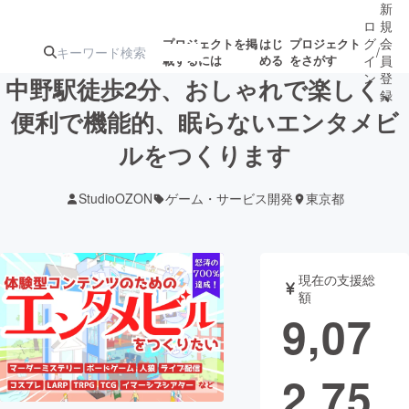
新
ロ
規
グ
会
プロジェクトを掲
はじ
プロジェクト
/
載するには
める
をさがす
イ
員
ン
登
中野駅徒歩2分、おしゃれで楽しく、
録
便利で機能的、眠らないエンタメビ
ルをつくります
人気のプロ
注目のリ
注目の新着プロ
募集終了が近いプ
もうすぐ公開
ジェクト
ターン
ジェクト
ロジェクト
されます
StudioOZON
ゲーム・サービス開発
東京都
アート・写真
音楽
現在の支援総
テクノロジー・ガジェット
ゲーム・サ
額
9,07
映像・映画
書籍・雑誌
2,75
ビジネス・起業
チャレンジ