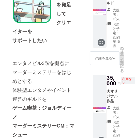
ルド発
フター
を発足
す。
足記
パー
2024年
支援
して
念！ マ
ティも
12月末
者：
シュー
ご用
まで有
10人
クリエ
＆ジョ
意。 支
効。
お届
ル
援いた
け予
イターを
ディー
だいた
定：
ノが贈
2023
方には
サポートしたい
年10
る 開発
別途後
こ
月
中のオ
日ご案
の
リ
リジナ
内を送
タ
ー
ルマダ
付いた
ン
詳細を見る
を
ミス
エンタメビル3階を拠点に
しま
選
択
の、 先
す。 時
す
る
マーダーミステリーをはじ
行体験
間の変
35,
会貸切
更の依
在庫な
めとする
チケッ
000
頼をす
し
円
トで
る場合
体験型エンタメやイベント
★オリ
す！ 全
がござ
ジナル
員イツ
いま
運営のギルドを
作品の
メンで
す。 開
プロ
の参加
ゲーム喫茶：ジョルディー
催日
支援
デュー
が可能
時： 第
者：
スや 版
ノ
です！
一回：
10人
権物の
シナリ
2023年
お届
マーダーミステリーGM：マ
監修を
オデザ
9月9日
け予
行う久
イナー
定：
(土) 18
シュー
保よし
2023
は、 人
時から