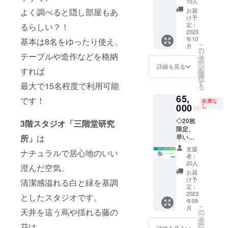
の文字
10人
ベント
数です
お届
よく調べると隠し部屋もあ
として
と、 文
け予
参加者
定：
るらしい？！
字が小
を募る
2023
さく
年10
ことが
基本は8名をゆったり使え、
なった
こ
月
出来ま
の
り レイ
リ
テーブルや造作などを格納
す。 貸
タ
アウト
ー
切も可
ン
が崩れ
詳細を見る
すれば
を
能で
選
る可能
択
す。 オ
す
性があ
最大で15名程度で利用可能
る
リジナ
りま
65,
ルグッ
す。
です！
在庫な
ズや カ
000
し
20mm×
円
フェメ
60mm×
◇20枚
ニュー
3階スタジオ「三階堂研究
2.5mm
限定、
を提供
留具
早い者
所」
は
できま
マグ
勝ちで
す。 商
ネット
支援
ナチュラルで居心地のいい
す。 1
用非商
画像は
者：
日(9
用問わ
20人
3DCG
澄んだ空気。
時ー23
ずご利
で作成
お届
時)1棟
用いた
け予
した見
清潔感溢れる白と緑を基調
丸々利
だけま
定：
本で
用でき
2023
す。 利
としたスタジオです。
す。 図
年09
る券で
用に関
柄等は
こ
月
す。
天井を這う蔦や揺れる藤の
しての
の
作成過
リ
パー
詳細は
タ
程で変
ー
花は
ティー
別途