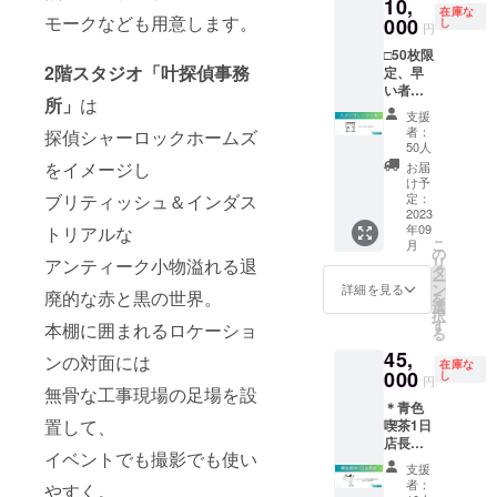
10,
ん
在庫な
モークなども用意します。
@6gon
000
し
円
o2 に デ
□50枚限
ザイン
2階スタジオ「叶探偵事務
定、早
してい
い者勝
ただき
所」
は
ちで
まし
支援
す。 2
た！ め
者：
探偵シャーロックホームズ
階or3階
ちゃか
50人
を8時間
わい
をイメージし
お届
利用で
い！ 郵
け予
きる券
送でお
定：
ブリティッシュ＆インダス
です。
2023
届けし
年09
トリアルな
商用非
ます。
こ
月
商用問
備考欄
の
リ
アンティーク小物溢れる退
わずご
に 「入
タ
ー
利用い
れたい
ン
詳細を見る
廃的な赤と黒の世界。
を
ただけ
半角英
選
択
ます。
文字10
す
本棚に囲まれるロケーショ
る
2024年
文字 入
45,
6月末ま
れたい
ンの対面には
在庫な
で有
000
全角文
し
円
効。
無骨な工事現場の足場を設
字5文
＊青色
字」 を
置して、
喫茶1日
入力く
店長に
ださ
イベントでも撮影でも使い
なれる
い。 そ
支援
券で
れ以上
者：
やすく。
す。 イ