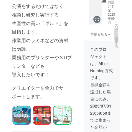
オー
ちゃん
お届
ダーメ
公演をするだけではなく、
セレク
け予
イドパ
トの衣
定：
相談し研究し実行する
フェ＋
2023
装を着
年09
選べる
てエン
生産性の高い「ギルド」を
こ
月
ドリン
ジョ
の
リ
ク1杯
イ！ 開
タ
目指します。
ー
をロイ
催日
ン
詳細を見る
を
トシロ
時：
選
作業用のラミネなどの資材
択
がプロ
2023年
す
る
デュー
は勿論、
9月24日
このプロ
スしま
(日) 13
ジェクト
業務用のプリンターや３Dプ
す。 ア
時から
クキー
17時
は、All-or-
リンターなども
など
Nothing方式
グッズ
導入したいです！
を寄せ
です。
て推し
目標金額を
語り！
クリエイターを全力でサ
なんと
達成した場
カメラ
ポートします。
合にのみ、
マンが
付きま
2023/07/31
す。 (レ
23:59:59
ま
タッ
チ・
でに集まっ
ファイ
た金額が
ル編集