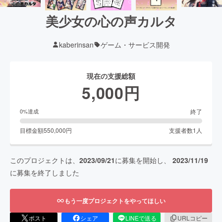
美少女の心の声カルタ
kaberinsan
ゲーム・サービス開発
現在の支援総額
5,000
円
終了
0
%達成
目標金額
550,000
円
支援者数
1
人
このプロジェクトは、
2023/09/21
に募集を開始し、
2023/11/19
に募集を終了しました
もう一度プロジェクトをやってほしい
ポスト
シェア
LINEで送る
URLコピー