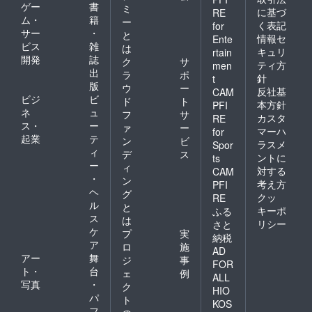
ゲー
書
ミ
に基づ
RE
ム・
籍
ー
く表記
for
サー
・
と
情報セ
Ente
ビス
雑
は
キュリ
rtain
開発
誌
ク
サ
ティ方
men
出
ラ
ポ
針
t
版
ウ
ー
反社基
CAM
ビジ
ビ
ド
ト
本方針
PFI
ネ
ュ
フ
サ
カスタ
RE
ス・
ー
ァ
ー
マーハ
for
起業
テ
ン
ビ
ラスメ
Spor
ィ
デ
ス
ントに
ts
ー
ィ
対する
CAM
・
ン
考え方
PFI
ヘ
グ
クッ
RE
ル
と
キーポ
ふる
ス
は
リシー
さと
ケ
プ
実
納税
ア
ロ
施
AD
アー
舞
ジ
事
FOR
ト・
台
ェ
例
ALL
写真
・
ク
HIO
パ
ト
KOS
フ