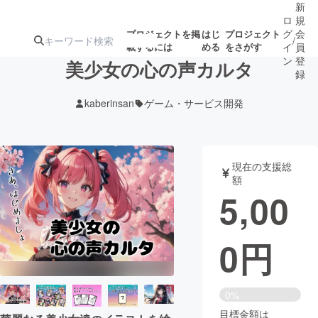
新
ロ
規
グ
会
プロジェクトを掲
はじ
プロジェクト
/
載するには
める
をさがす
イ
員
ン
登
美少女の心の声カルタ
録
kaberinsan
ゲーム・サービス開発
人気のプロ
注目のリ
注目の新着プロ
募集終了が近いプ
もうすぐ公開
ジェクト
ターン
ジェクト
ロジェクト
されます
現在の支援総
額
アート・写真
音楽
5,00
テクノロジー・ガジェット
ゲーム・サ
0
円
映像・映画
書籍・雑誌
0%
ビジネス・起業
チャレンジ
目標金額は