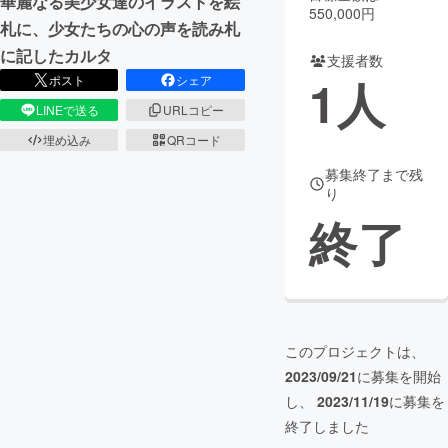
華麗なる美少女達のイラストを絵
550,000円
札に、少女たちの心の声を読み札
まちづくり・地域活性化
に記したカルタ
支援者数
1
人
ポスト
シェア
CAMPFIRE for Social Good
CAMPFIRE Creation
LINEで送る
URLコピー
CAMPFIREふるさと納税
machi-ya
コミュニティ
埋め込み
QRコード
募集終了まで残
り
終了
このプロジェクトは、
2023/09/21
に募集を開始
し、
2023/11/19
に募集を
終了しました