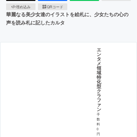
埋め込み
QRコード
華麗なる美少女達のイラストを絵札に、少女たちの心の
声を読み札に記したカルタ
エ
ン
タ
メ
領
域
特
化
型
ク
ラ
フ
ァ
ン
手
数
料
0
円