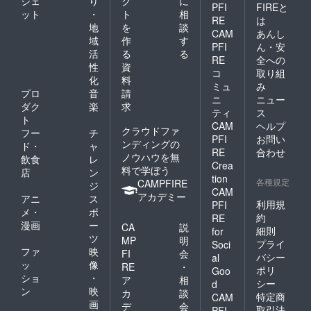
ジェ
り
ク
に
PFI
FIREと
ット
・
ト
相
RE
は
地
を
談
CAM
あんし
域
作
す
PFI
ん・安
活
る
る
RE
全への
性
資
コ
取り組
化
料
ミュ
み
プロ
音
請
ニ
ニュー
ダク
楽
求
ティ
ス
ト
CAM
ヘルプ
クラウドファ
フー
チ
PFI
お問い
ンディングの
ド・
ャ
RE
合わせ
ノウハウを無
飲食
レ
Crea
料で学ぼう
店
ン
tion
各種規定
CAMPFIRE
ジ
CAM
アカデミー
アニ
ス
利用規
PFI
メ・
ポ
約
RE
漫画
ー
CA
説
細則
for
ツ
MP
明
プライ
Soci
ファ
映
FI
会
バシー
al
ッ
像
RE
・
ポリ
Goo
ショ
・
ア
相
シー
d
ン
映
カ
談
特定商
CAM
画
デ
会
取引法
PFI