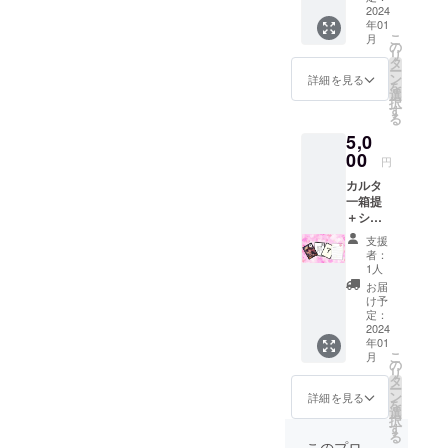
供致し
2024
な材
年01
ます。
質 紙
こ
月
【商品
・付
の
リ
の詳
属品
タ
ー
細】
カルタ
ン
詳細を見る
を
・商
本体(箱
選
択
品ジャ
入り)
す
る
ンル
・言
5,0
「カル
語 日
タ」
00
本語表
円
・対
示
カルタ
象年
一箱提
齢 全
＋シー
年齢対
クレッ
象 ・
支援
ト札(絵
推奨年
者：
札のみ)
齢 15
1人
一枚＋
歳以上
お届
イラス
(性的描
け予
ト付美
写など
定：
少女か
2024
は無)
年01
らの感
・サ
こ
月
謝の手
イズ(68
の
リ
紙を供
㎜×90㎜
タ
ー
致しま
を予定)
ン
詳細を見る
を
す。
・主
選
択
【商品
な材
す
る
の詳
質 紙
このプロ