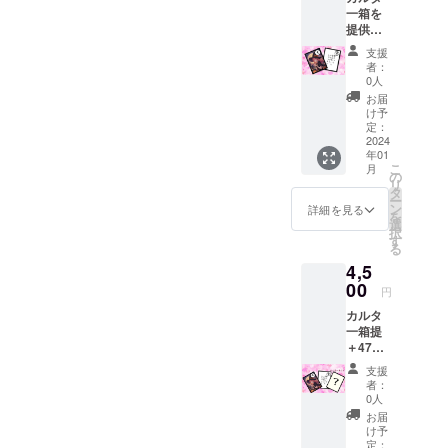
一箱を
提供致
しま
支援
す。
者：
【商品
0人
の詳
お届
細】
け予
・商
定：
品ジャ
2024
年01
ンル
こ
月
「カル
の
リ
タ」
タ
ー
・対
ン
詳細を見る
を
象年
選
択
齢 全
す
る
年齢対
4,5
象 ・
推奨年
00
円
齢 15
カルタ
歳以上
一箱提
(性的描
＋47枚
写など
目の
は無)
支援
シーク
・サ
者：
レット
イズ(68
0人
札(絵札
㎜×90㎜
お届
のみ)一
を予定)
け予
枚を提
・主
定：