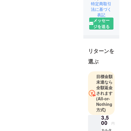
特定商取引
法に基づく
表記
メッセー
ジを送る
リターンを
選ぶ
目標金額
未達なら
全額返金
されます
(All-or-
Nothing
方式)
3,5
00
円
カルタ