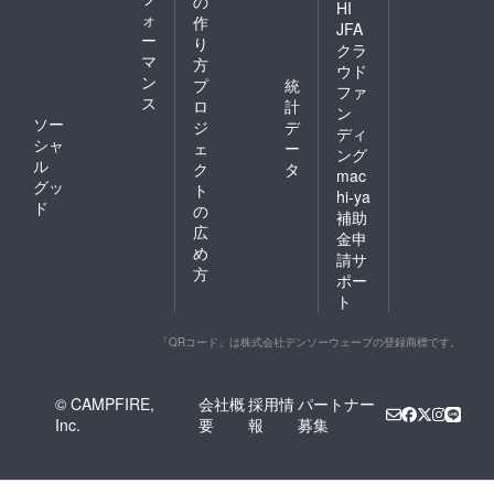
の
HI
ォ
作
JFA
ー
り
クラ
マ
方
ウド
ン
プ
統
ファ
ス
ロ
計
ン
ソー
ジ
デ
ディ
シャ
ェ
ー
ング
ル
ク
タ
mac
グッ
ト
hi-ya
ド
の
補助
広
金申
め
請サ
方
ポー
ト
「QRコード」は株式会社デンソーウェーブの登録商標です。
© CAMPFIRE,
会社概
採用情
パートナー
Inc.
要
報
募集