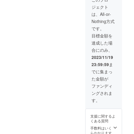
細】
・付
ジェクト
・商
属品
品ジャ
カルタ
は、All-or-
ンル
本体(箱
Nothing方式
「カル
入り)
タ」
・言
です。
・対
語 日
目標金額を
象年
本語表
齢 全
示
達成した場
年齢対
合にのみ、
象 ・
推奨年
2023/11/19
齢 15
23:59:59
ま
歳以上
(性的描
でに集まっ
写など
た金額が
は無)
・サ
ファンディ
イズ(68
ングされま
㎜×90㎜
を予定)
す。
・主
な材
質 紙
支援に関するよ
・付
くある質問
属品
カルタ
手数料はいく
本体(箱
らかかります