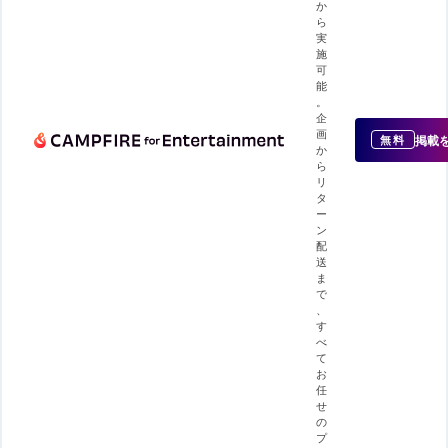
か
ら
実
施
可
能
。
企
画
掲載
無料
か
ら
リ
タ
ー
ン
配
送
ま
で
、
す
べ
て
お
任
せ
の
プ