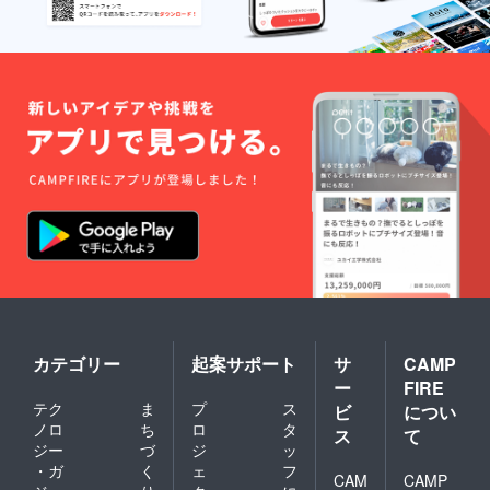
カテゴリー
起案サポート
サ
CAMP
ー
FIRE
テク
ま
プ
ス
ビ
につい
ノロ
ち
ロ
タ
ス
て
ジー
づ
ジ
ッ
・ガ
く
ェ
フ
CAM
CAMP