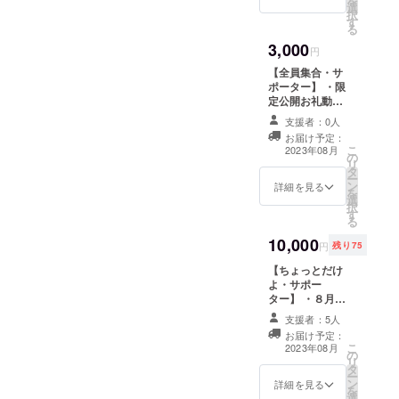
を
選
択
す
る
3,000
円
【全員集合・サ
ポーター】 ・限
定公開お礼動画
の閲覧URL
支援者：0人
お届け予定：
こ
2023年08月
の
リ
タ
ー
ン
詳細を見る
を
選
択
す
る
10,000
円
残り75
【ちょっとだけ
よ・サポー
ター】 ・８月期
デザインユニ
支援者：5人
フォーム提供 1
お届け予定：
枚 ※ユニ
こ
2023年08月
の
フォームのサイ
リ
タ
ズは、Ｍサイズ
ー
ン
とＸＬサイズの
詳細を見る
を
選
２種類です ・限