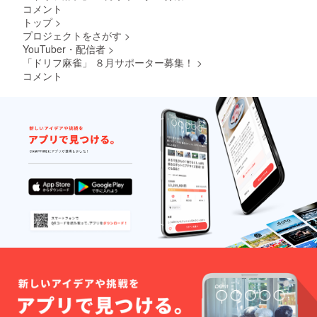
（ニッ
フォー
ユニ
の掲出
コメント
クネー
ム着用
フォー
は、文
トップ
>
ム）を
確認写
ム提
字のみ
プロジェクトをさがす
>
ご記入
真 ※
供 ５
です。
YouTuber・配信者
>
くださ
前面と
枚 ※
６文字
「ドリフ麻雀」 ８月サポーター募集！
>
い
背面の
サイズ
以内を
※本プロ
２パ
を分け
目安に
コメント
ジェク
ターン
ること
お願い
トで
の写真
をご希
します
は、企
をデー
望の場
※掲載
業名の
タでお
合は、
サイズ
募集は
送りし
備考欄
は、
行なっ
ます ・
にそれ
3cm ×
ており
動画内
ぞれの
10cm
ません
でＭＣ
内訳を
となり
※店舗
よりお
ご記入
ます
名、公
名前の
くださ
※支援
序良俗
読み上
い ※
時、必
に反す
げ 【重
ユニ
ず備考
るワー
要】ユ
フォー
欄に掲
ド等はN
ニ
ムのサ
載を希
Gとさせ
フォー
イズ
望され
て頂き
ムサ
は、Ｍ
るお名
ます ・
ポー
サイズ
前
麻雀卓
ターに
とＸＬ
（ニッ
へのお
空きが
サイズ
クネー
名前掲
ある場
の２種
ム）を
出確認
合、弊
類です
ご記入