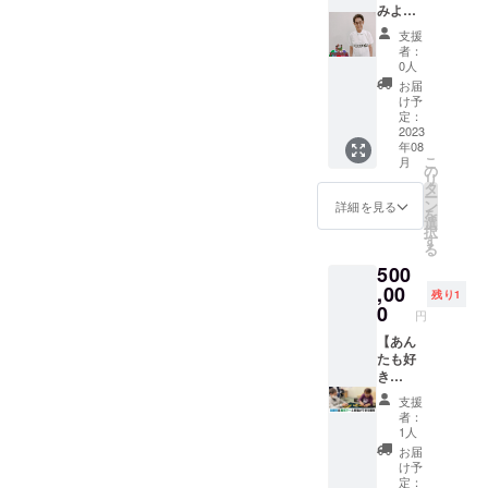
はほと
みよ
んどご
う・ サ
支援
ざいま
ポー
者：
せん
ター】
0人
※掲出期
・ユニ
お届
間の設
フォー
け予
定は特
ム掲出
定：
にござ
位置Ａ
2023
年08
いませ
ランク
こ
月
ん。動
へのお
の
リ
画は弊
名前の
タ
ー
社
掲出
ン
詳細を見る
を
YouTub
（8月公
選
択
eでアー
開動画
す
る
カイブ
内）
500
されま
※8月中
す ※
内 3〜4
,00
残り1
お名前
動画の
0
円
の掲出
公開
は、文
と、動
【あん
字のみ
画内で
たも好
です。
のお名
き
７文字
前の掲
ねぇ・
支援
以内を
出を保
サポー
者：
目安に
証しま
ター】
1人
お願い
す ※
・加藤
お届
します
掲出期
茶＆高
け予
※掲載
間の設
木ブー
定：