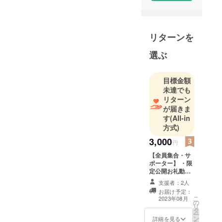
ポーターを
募集してい
ます。
リターンを
選ぶ
目標金額
未達でも
リターン
が届きま
す
(All-in
方式)
3,000
円
【全員集合・サ
ポーター】 ・限
定公開お礼動画
の閲覧URL
支援者：2人
お届け予定：
こ
2023年08月
の
リ
タ
ー
ン
詳細を見る