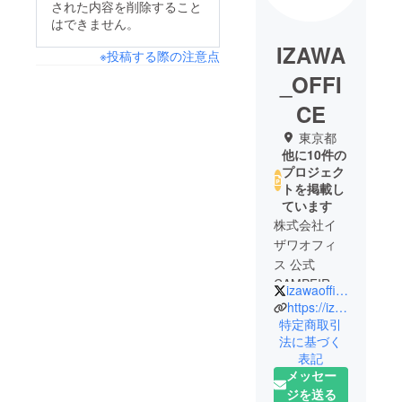
された内容を削除すること
はできません。
IZAWA
※投稿する際の注意点
_OFFI
CE
東京都
他に10件の
プロジェク
トを掲載し
ています
株式会社イ
ザワオフィ
ス 公式
CAMPFIRE
izawaoffice
アカウント
https://izawaoffice.jp
です。
特定商取引
法に基づく
現在
表記
YouTube企
メッセー
画「ドリフ
ジを送る
麻雀」のサ