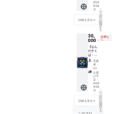
サイズ
定は特
と麻雀
2023
年08
は、
にござ
（東風
こ
月
2cm ×
いませ
戦１試
の
リ
6.5cm
ん。動
合）
タ
ー
とな
画は弊
対戦権
ン
詳細を見る
を
りま
社
※麻雀
選
択
す
YouTub
ができ
す
る
※支援
eでアー
ない方
30,
時、必
カイブ
は、ト
在庫な
ず備考
されま
ランプ
000
し
円
欄に掲
す ※
（ババ
【なん
載を希
お名前
抜き）
だチミ
望され
の掲出
対戦権
は・サ
るお名
は、文
へ変更
ポー
前
字のみ
が可能
支援
ター】
（ニッ
です。
です
者：
・麻雀
クネー
６文字
※場所は
4人
卓への
ム）を
以内を
東京都
お届
お名前
ご記入
目安に
内。対
け予
の掲出
くださ
お願い
戦日時
定：
※主に
2023
い ※
します
は、い
年08
真上か
本プロ
※掲載
くつか
こ
月
らの俯
ジェク
サイズ
の候補
の
リ
瞰映像
トで
は、
日から
タ
ー
時に露
は、企
2.5cm ×
調整を
ン
詳細を見る
を
出があ
業名の
8.5cm
させて
選
択
ります
募集は
とな
頂きま
す
る
画
行なっ
りま
す ※
このプロ