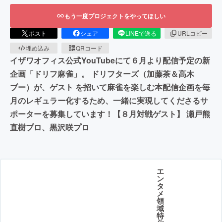
もう一度プロジェクトをやってほしい
ポスト
シェア
LINEで送る
URLコピー
埋め込み
QRコード
イザワオフィス公式YouTubeにて６月より配信予定の新
企画「ドリフ麻雀」。 ドリフターズ（加藤茶＆高木
ブー）が、ゲスト を招いて麻雀を楽しむ本配信企画を毎
月のレギュラー化するため、一緒に実現してくださるサ
ポーターを募集しています！【８月対戦ゲスト】 瀬戸熊
直樹プロ、黒沢咲プロ
エ
ン
タ
メ
領
域
特