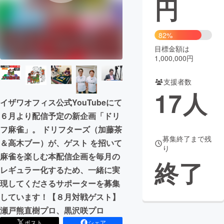
円
まちづくり・地域活性化
82%
目標金額は
CAMPFIRE for Social Good
CAMPFIRE Creation
1,000,000円
CAMPFIREふるさと納税
machi-ya
コミュニティ
支援者数
17
人
イザワオフィス公式YouTubeにて
６月より配信予定の新企画「ドリ
フ麻雀」。 ドリフターズ（加藤茶
募集終了まで残
＆高木ブー）が、ゲスト を招いて
り
麻雀を楽しむ本配信企画を毎月の
終了
レギュラー化するため、一緒に実
現してくださるサポーターを募集
しています！【８月対戦ゲスト】
瀬戸熊直樹プロ、黒沢咲プロ
ポスト
シェア