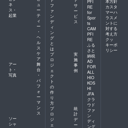
本方針
PFI
ター枠
にそれ
ネ
ュ
フ
サ
カスタ
に空き
RE
ぞれの
ス・
ー
ァ
ー
がある
内訳を
マーハ
for
起業
テ
場合、
ン
ビ
ご記入
ラスメ
Spor
弊社が
ィ
くださ
デ
ス
ントに
ts
別途関
い ※
ー
ィ
対する
CAM
係各所
ユニ
・
ン
考え方
PFI
にセー
フォー
ヘ
グ
ルスを
クッ
ムのサ
RE
ル
と
かける
イズ
キーポ
ふる
ス
場合が
は、Ｍ
は
リシー
さと
ござい
サイズ
ケ
プ
実
納税
ます
とＸＬ
ア
ロ
施
AD
サイズ
アー
舞
ジ
事
FOR
の２種
ト・
台
ェ
例
類です
ALL
写真
・
ク
・加藤
HIO
パ
茶＆高
ト
KOS
木ブー
フ
の
HI
ユニ
ォ
作
JFA
フォー
ー
り
ム着用
クラ
マ
方
確認写
ウド
ン
真 ※
プ
統
ファ
前面と
ス
ロ
計
ン
背面の
ソー
ジ
デ
ディ
２パ
シャ
ェ
ー
ターン
ング