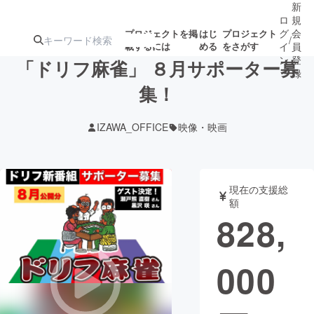
新
ロ
規
グ
会
プロジェクトを掲
はじ
プロジェクト
/
載するには
める
をさがす
イ
員
ン
登
「ドリフ麻雀」 ８月サポーター募
録
集！
人気のプロ
注目のリ
注目の新着プロ
募集終了が近いプ
もうすぐ公開
IZAWA_OFFICE
映像・映画
ジェクト
ターン
ジェクト
ロジェクト
されます
アート・写真
音楽
現在の支援総
額
828,
テクノロジー・ガジェット
ゲーム・サ
000
映像・映画
書籍・雑誌
ビジネス・起業
チャレンジ