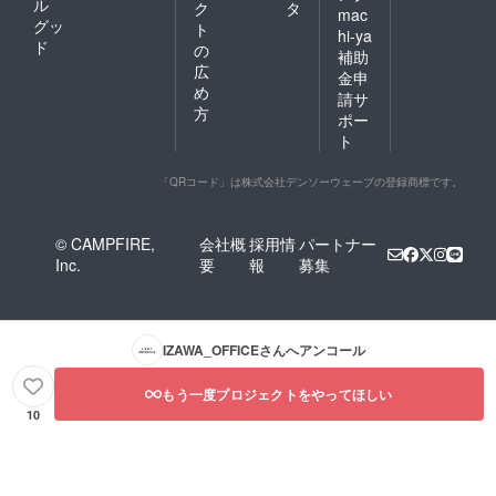
ル
ク
タ
の写真
mac
グッ
をデー
ト
hi-ya
タでお
ド
の
補助
送りし
広
金申
ます ・
め
請サ
動画内
方
でメン
ポー
バーか
ト
らお名
前の読
「QRコード」は株式会社デンソーウェーブの登録商標です。
み上げ
・お名
前入り
感謝状
© CAMPFIRE,
会社概
採用情
パートナー
の提供
Inc.
要
報
募集
【重
要】ユ
ニ
フォー
ムサ
IZAWA_OFFICE
さんへアンコール
ポー
ターに
もう一度プロジェクトをやってほしい
空きが
10
ある場
合、弊
社が別
途関係
各所に