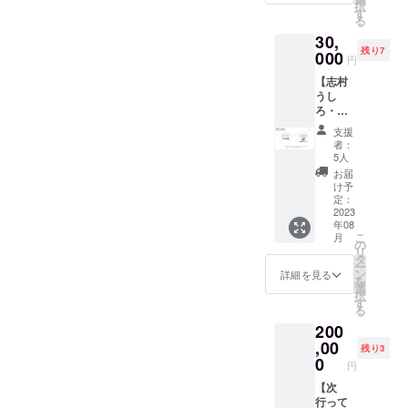
択
す
定公開お礼動画
る
の閲覧URLを
30,
メールにてお送
残り7
000
りします
円
【志村
うし
ろ・サ
ポー
支援
ター】
者：
・ユニ
5人
フォー
お届
ム掲出
け予
位置Ｂ
定：
ランク
2023
年08
へのお
こ
月
名前の
の
リ
掲出
タ
ー
（8月公
ン
詳細を見る
を
開動画
選
択
内）
す
る
※【注
200
意】動
画内で
,00
残り3
のお名
0
円
前の掲
出、写
【次
り込み
行って