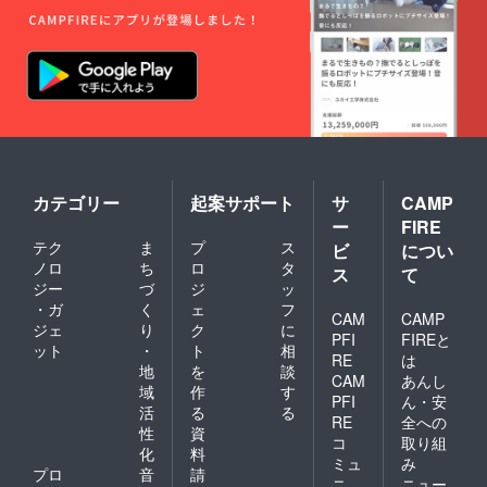
写真を
社が別
・加藤
くださ
データ
途関係
茶＆高
い ※
でお送
各所に
木ブー
本プロ
りしま
セール
ユニ
ジェク
す ・加
スをか
フォー
トで
藤茶＆
ける場
ム着用
は、企
高木
合がご
確認写
業名の
ブーの
ざいま
真 ※
募集を
サイン
す
前面と
行なっ
入り８
背面の
ており
月期デ
２パ
ません
ザイン
カテゴリー
起案サポート
サ
CAMP
ターン
※店舗
ユニ
の写真
名、公
ー
FIRE
フォー
をデー
序良俗
テク
ま
プ
ス
ビ
につい
ム提
タでお
に反す
ノロ
ち
ロ
タ
供 １
送りし
るワー
ス
て
枚 ・８
ジー
づ
ジ
ッ
ます ・
ド等はN
月期デ
動画内
Gとさせ
・ガ
く
ェ
フ
CAM
CAMP
ザイン
でメン
て頂き
ジェ
り
ク
に
ユニ
PFI
FIREと
バーか
ます
ット
・
ト
相
フォー
らお名
※露出範
RE
は
地
を
談
ム提
前の読
囲は、2
CAM
あんし
供 ２
域
作
す
み上げ
枚目の
PFI
ん・安
枚 ※
・お名
画像
活
る
る
RE
全への
サイズ
前入り
（イ
性
資
コ
取り組
を分け
感謝状
メー
化
料
ること
の提供
ジ）を
ミュ
み
プロ
音
請
をご希
【重
ご参考
ニ
ニュー