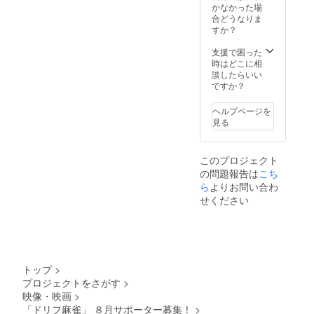
されま
供 2枚
るワー
月公開
かなかった場
す ※
※サイ
ド等はN
動画
合どうなりま
お名前
ズを分
Gとさせ
内）
すか？
の掲出
けるこ
て頂き
※8月中
は文字
とをご
ます
内 3〜4
支援で困った
のみで
希望の
※露出範
動画の
時はどこに相
す。６
場合
囲は、
公開
談したらいい
文字以
は、備
画像
と、動
ですか？
内を目
考欄に
（イ
画内で
安にお
それぞ
メー
のお名
ヘルプページを
願いし
れの内
ジ）を
前の掲
見る
ます
訳をご
ご参考
出を保
※掲載サ
記入く
くださ
証しま
イズ
ださい
い ・加
す ※
このプロジェクト
は、
※ユニ
藤茶＆
掲出期
の問題報告は
こち
5cm ×
フォー
高木
間の設
13cm
ら
よりお問い合わ
ムのサ
ブーの
定は特
となり
イズ
サイン
にござ
せください
ます
は、Ｍ
入り８
いませ
※
サイズ
月期デ
ん。動
支援
とＸＬ
ザイン
画は弊
時、必
サイズ
ユニ
社
ず備考
の２種
フォー
YouTub
欄に掲
類です
ム提
eでアー
トップ
>
載を希
・加藤
供 ２
カイブ
プロジェクトをさがす
>
望され
茶＆高
枚 ・８
されま
映像・映画
>
るお名
木ブー
月期デ
す ※
前
「ドリフ麻雀」 ８月サポーター募集！
>
ユニ
ザイン
お名前