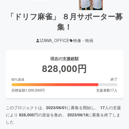
「ドリフ麻雀」 ８月サポーター募
集！
IZAWA_OFFICE
映像・映画
現在の支援総額
828,000
円
終了
82
%達成
目標金額
1,000,000
円
支援者数
17
人
このプロジェクトは、
2023/06/01
に募集を開始し、
17
人の支援
により
828,000
円の資金を集め、
2023/06/18
に募集を終了しま
した