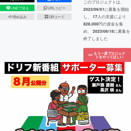
このプロジェクトは、
LINEで送る
URLコピー
2023/06/01
に募集を開始
し、
17
人の支援により
埋め込み
QRコード
828,000
円の資金を集
め、
2023/06/18
に募集を
終了しました
もう一度プロジェク
トをやってほしい