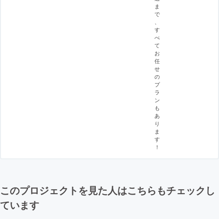
ま
で
、
す
べ
て
お
任
せ
の
プ
ラ
ン
も
あ
り
ま
す
！
このプロジェクトを見た人はこちらもチェックし
ています