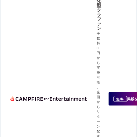
化
型
ク
ラ
フ
ァ
ン
手
数
料
0
円
か
ら
実
施
可
能
。
企
画
掲載
無料
か
ら
リ
タ
ー
ン
配
送