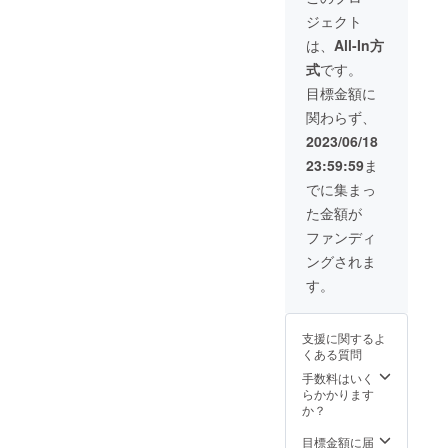
像をご
ており
す
対戦中
ジェクト
参考く
ません
※支援
の撮影
ださい
※店舗
時、必
（動画
は、
All-In方
（黄色
名、公
ず備考
含む）
式
です。
い網が
序良俗
欄に掲
は、ご
け部
に反す
載を希
遠慮く
目標金額に
分）
るワー
望され
ださい
関わらず、
※8月中
ド等はN
るお名
・加藤
内 3〜4
Gとさせ
前
茶＆高
2023/06/18
動画の
て頂き
（ニッ
木ブー
23:59:59
ま
公開と
ます ・
クネー
との記
動画内
加藤茶
ム）を
念撮影
でに集まっ
でのお
＆高木
ご記入
※個人
た金額が
名前の
ブーの
くださ
観賞目
掲出を
サイン
い ※
的以外
ファンディ
保証し
入り８
本プロ
の使用
ングされま
ます
月期デ
ジェク
は、固
※掲出期
ザイン
トで
くお断
す。
間の設
ユニ
は、企
り致し
定は特
フォー
業名の
ます ・
にござ
ム提
募集は
ユニ
支援に関するよ
いませ
供 1枚
行なっ
フォー
くある質問
ん。動
・８月
ており
ム掲出
画は弊
期デザ
ません
位置Sラ
手数料はいく
社
インユ
※店舗
ンクへ
らかかります
YouTub
ニ
名、公
のお名
か？
eでアー
フォー
序良俗
前の掲
カイブ
ム提
に反す
出 （8
目標金額に届