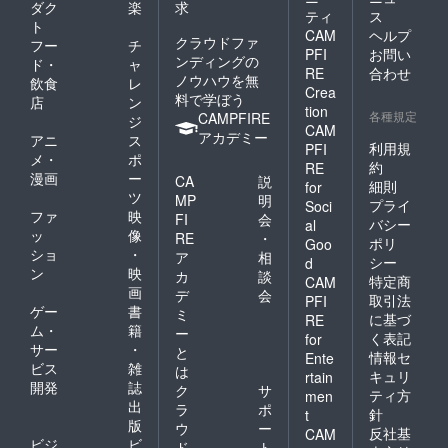
ダク
楽
求
望の場
要】ユ
くださ
ティ
ス
合は、
ニ
い ・加
ト
CAM
ヘルプ
備考欄
フォー
藤茶＆
クラウドファ
フー
チ
PFI
お問い
にそれ
ムサ
高木
ンディングの
ド・
ャ
ぞれの
RE
合わせ
ポー
ブーの
ノウハウを無
飲食
レ
内訳を
ターに
サイン
Crea
料で学ぼう
店
ン
ご記入
空きが
入り８
tion
各種規定
CAMPFIRE
くださ
ジ
ある場
月期デ
CAM
い ※
アカデミー
合、弊
ザイン
アニ
ス
利用規
PFI
ユニ
社が別
ユニ
メ・
ポ
約
フォー
RE
途関係
フォー
漫画
ー
CA
説
ムのサ
各所に
ム提
細則
for
ツ
イズ
MP
明
セール
供 5枚
プライ
Soci
は、Ｍ
ファ
映
スをか
・８月
FI
会
バシー
al
サイズ
ける場
期デザ
ッ
像
RE
・
ポリ
Goo
とＸＬ
合がご
インユ
ショ
・
ア
相
シー
d
サイズ
ざいま
ニ
ン
映
カ
談
の２種
特定商
す
フォー
CAM
画
デ
会
類です
ム提
取引法
PFI
ゲー
書
・動画
供 １
ミ
に基づ
RE
内でＭ
０枚
ム・
籍
ー
く表記
for
Ｃより
※サイズ
サー
・
と
情報セ
Ente
お名前
を分け
ビス
雑
は
の読み
キュリ
rtain
ること
開発
誌
ク
サ
上げ
をご希
ティ方
men
出
【重
ラ
ポ
望の場
針
t
要】サ
版
合は、
ウ
ー
反社基
CAM
ポー
備考欄
ビジ
ビ
ド
ト