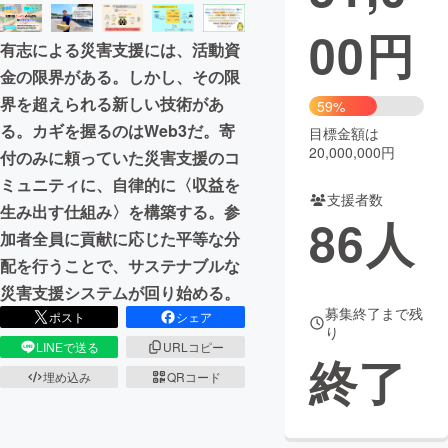
00
円
まちづくり・地域活性化
有志による災害支援には、活動資
金の限界がある。しかし、その限
CAMPFIRE for Social Good
CAMPFIRE Creation
界を超えられる新しい技術があ
59%
CAMPFIREふるさと納税
machi-ya
コミュニティ
る。カギを握るのはWeb3だ。寄
目標金額は
20,000,000円
付のみに頼っていた災害支援のコ
ミュニティに、自律的に〈収益を
支援者数
生み出す仕組み〉を構築する。参
86
人
加者全員に貢献に応じた平等な分
配を行うことで、サステナブルな
災害支援システムが回り始める。
募集終了まで残
ポスト
シェア
り
LINEで送る
URLコピー
終了
埋め込み
QRコード