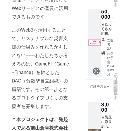
始まる
は、よ
す
に共感
る
サステ
り良い
いただ
Webサービスの普及に活用
50,
ナブル
世界に
ける
な災害
000
できるものです。
する挑
方、挑
円
支援シ
戦で
戦する
☆たっ
ステ
す。あ
仲間た
くさん
このWeb3を活用すること
ム」プ
なたの
ちと繋
応援が
ロジェ
ご支援
がって
で、サステナブルな災害支
欲し
クトの
が、プ
共に戦
支援
い〜
ホーム
ロジェ
おうと
者：
援の仕組みを作れるかもし
【たっ
ページ
クトを
2人
思う方
くさん
内にお
実現す
のご支
お届
れない――わたしたちが考
の応援
名前
るため
け予
援をお
が欲し
（or 企
定：
に大き
えるのは、GameFi（Game
待ちし
い〜
2024
業名）
な力に
ており
年03
②
+Finance）を軸とした
とメッ
なり、
ます。
こ
月
「災害
セージ
の
世界は
実証実
リ
DAO（分散型自立組織）の
列島
を掲
タ
変わっ
験は、
ー
ニッポ
載】 今
ン
て行き
詳細を見る
2024年
を
構築です。その第一歩とな
ンから
までの
選
ます。
1月中旬
択
始まる
技術で
す
この
ごろか
るプロトタイプづくりの支
る
サステ
は実現
ファー
ら、約
3,0
ナブル
できな
ストペ
援者を募集します。
1ヶ月を
な災害
00
かった
ンギン
予定し
円
支援シ
「想い
となっ
ていま
☆防災
ステ
や
＊本プロジェクトは、発起
ていく
す。
に取り
ム」プ
Vision
私たち
DAOの
組もう
人である前山倉庫株式会社
ロジェ
」が、
の挑戦
開発の