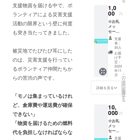
る
2024年
す。
突き進
グを表
想いを
しいも
支援物資を届ける中で、ボ
3月〜最
1,0
む“バッ
し、カ
込め
のに挑
短でも
ク&フォ
00
ウント
た、シ
ランティアによる災害支援
戦する
円
2025年
アキャ
アップ
マウマ
時はひ
2月まで
☆お礼
スティ
活動の限界という壁に何度
はフォ
合同会
よっこ
は掲載
メッ
ング”ア
アキャ
社のサ
ちゃん
しま
セージ
も突き当たってきました。
キモト
スティ
イン
だと思
す。で
【メー
のパン
ングを
マーク
いま
支援
きるだ
ルでの
の缶
表して
です。
者：
す。ひ
け長く
お礼
詰】 パ
いて、
30人
このプ
よこか
被災地でたびたび耳にした
掲載し
メッ
ンの缶
東京発
ロジェ
お届
らどん
たいの
セー
詰 (乳酸
で世界
け予
クトの
のは、災害支援を行ってい
な形へ
で、半
ジ】 本
菌入
定：
を無限
サステ
進化す
永久的
プロ
2023
り ※賞
に繋げ
るボランティア仲間たちか
ナブル
るのか
な掲載
年11
ジェク
味期限5
ること
な成功
は自分
こ
月
を許可
トは、
らの苦渋の声です。
年) テイ
の
で地球
を願
次第。
リ
してい
日本が
ストは
タ
と人類
う“バッ
そんな
ー
ていた
世界で
『オレ
ン
の未来
詳細を見る
ク&フォ
気持ち
を
だける
必要と
ンジ
選
を創っ
アキャ
で災害
択
「モノは集まっているけれ
方のみ
されて
味、ブ
す
ていこ
スティ
支援と
る
のご支
いくた
ルーベ
うとい
ング”シ
いう課
ど、倉庫費や運送費が確保
援をお
10,
めに、
リー
う想い
リー
題へと
願いい
もっと
000
味、ス
を込め
できない」
ズ。 ※
円
立ち向
たしま
もっと
トロベ
た、シ
商標登
かって
す。
☆お礼
グロー
リー
「物資を届けるための燃料
マウマ
録済み
いこう
メッ
バル
味 各2
合同会
■バック
という
セージ
代を負担しなければならな
化、デ
缶ず
社のサ
&フォア
気持ち
【メー
ジタル
つ 計6
イン
キャス
支援
が込め