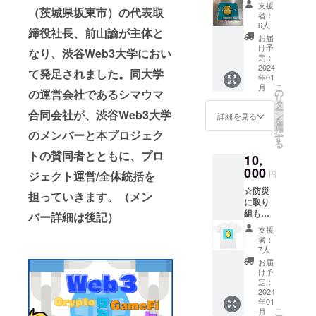
オリジ
クトの
Web3で
に共感
進捗状
支援
（茨城県坂東市）の代表取
ナル“ぴ
ホーム
実現で
いただ
者：
況によ
よちゃ
ページ
きるか
6人
ける
り、多
締役社長、前山諭が主体と
ん”シ
内に企
もしれ
方、挑
お届
少前後
リーズ
業ロゴ
ない。
け予
戦する
する可
なり、渋谷Web3大学におい
【お礼
とメッ
定：
それ
仲間た
能性が
メッ
2024
セージ
は、よ
て発足されました。同大学
ちと繋
ござい
年01
セージ
を掲
り良い
がって
ます。
こ
月
＋ 防災
載】 今
の運営会社であるシマウマ
の
世界に
共に戦
また、
リ
に取り
までの
タ
する挑
おうと
同志と
ー
合同会社が、渋谷Web3大学
組もう
技術で
ン
戦で
詳細を見る
思う方
して集
を
オリジ
は実現
選
す。あ
のご支
まった
択
のメンバーと本プロジェク
ナル“ぴ
できな
す
なたの
援をお
仲間た
る
よちゃ
かった
ご支援
待ちし
ちとの
トの賛同者とともに、プロ
10,
ん”ス
「想い
が、プ
ており
ネット
テッ
000
や
ロジェ
ます。
ジェクト運営/全体統括を
円
ワーキ
カー1
Vision
クトを
実証実
ング
☆防災
枚】
」が、
担っていきます。（メン
実現す
験は、
は、実
に取り
色：ホ
Web3で
るため
2024年
証実験
組もう
ログラ
バー詳細は後記）
実現で
の大き
2月上旬
期間中
オリジ
ム・レ
きるか
な力に
ごろか
支援
にDAO
ナル“ぴ
イン
もしれ
なり、
者：
ら、約
の中の
よちゃ
ボー サ
ない。
7人
世界は
1ヶ月を
Discord
ん”シ
イズ：
それ
変わっ
お届
予定し
と、
リーズ
5cm ×
は、よ
け予
ていき
ていま
ZOOM
【お礼
5cm こ
定：
り良い
ます。
す。
ミー
メッ
2024
ちらの
世界に
私たち
Play to
ティン
年01
セージ
渋谷
する挑
の挑戦
Earn
グで行
こ
月
＋ 防災