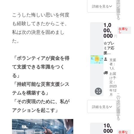
ジにお
いう課
タ
ジェク
表して
キャス
べきか
ー
法 直射
名前
題解決
ン
トは
詳細を見る
いて、
ティン
を考え
を
日光、
（or 企
の要素
選
ファー
東京発
グは、
ます。
択
高温多
こうした悔しい思いを何度
業名）
も含ん
す
ストペ
で世界
未来の
一方、
る
湿な場
の記
でおり
ンギン
を無限
理想像
フォア
も経験してきたからこそ、
所を避
1,0
載】 今
ます。
となっ
に繋げ
や目標
キャス
けて常
までの
00,
1人でも
在庫な
て、ま
ること
私は次の決意を固めまし
を設定
ティン
温で保
し
技術で
多く人
000
だ、前
で地球
し、そ
円
グは、
存して
は実現
に本プ
人未到
た。
と人類
れに向
現在の
くださ
できな
☆プレ
ロジェ
のサス
の未来
かうた
データ
い ●賞
かった
ミア応
クトを
テナブ
を創っ
めに必
やトレ
味期限
「想い
援
知って
ルな災
ていこ
要なス
ンドを
62ヶ月
「ボランティアが資金を得
や
【「災
いただ
害支援
うとい
テップ
支援
元に、
●主原料
Vison」
害支援
き、共
システ
う想い
者：
を逆算
将来の
て支援できる常識をつく
の原産
が、
型Play
感いた
ムの実
1人
を込め
する手
可能な
地 北米
Web3で
to Earn
だき、
現に向
た、シ
お届
法で
る」
状況や
他/オー
実現で
ゲー
ご支援
けて、
け予
マウマ
す。つ
変化を
ストラ
きるか
ム」第1
してい
定：
何が待
「持続可能な災害支援シス
合同会
まり、
予測
リア他/
もしれ
号の命
2023
ただ
ち受け
社のサ
将来の
し、そ
日本 ●
年12
ない。
名権＋
き、そ
テムを構築する」
ている
イン
目標を
れに備
こ
アレル
月
それ
起動画
して、
の
か分か
マーク
達成す
えて戦
リ
ギー物
「その実現のために、私が
は、よ
面にク
願わく
タ
らな
です。
るため
略や計
ー
質 乳成
り良い
レジッ
ば応援
ン
い、新
詳細を見る
このプ
に現在
画を立
を
分/小麦/
アクションを起こす」
世界に
ト記
し続け
選
しい技
ロジェ
何をす
てる手
択
オレン
する挑
載】 今
ていた
す
術活用
クトの
べきか
法で
る
ジ（オ
戦で
までの
だきた
の大海
サステ
を考え
す。つ
レンジ
10,
す。あ
技術で
い！！
原へと
ナブル
ます。
まり、
味の
なたの
は実現
000
本プロ
飛び込
な成功
一方、
将来の
在庫な
み）/大