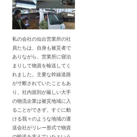
内に残
リター
しま
ンに貼
す。
付され
たラベ
ルや注
意書き
をご確
認くだ
私の会社の仙台営業所の社
さい。
※実際に
員たちは、自身も被災者で
お届け
ありながら、営業所に寝泊
するリ
ターン
まりして物資を輸送してく
とパッ
ケージ
れました。主要な幹線道路
等のデ
ザイン
が寸断されていたこともあ
が異な
る場合
り、社内規則が厳しい大手
があり
ますの
の物流企業は被災地域に入
で、あ
ることができず、すぐに動
らかじ
めご了
ける我々のような地域の運
承くだ
さい。
送会社がリレー形式で物資
の輸送を支えていたという