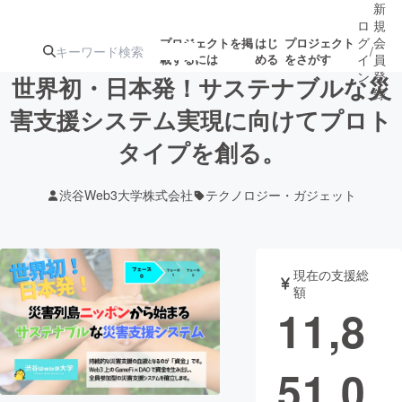
新
ロ
規
グ
会
プロジェクトを掲
はじ
プロジェクト
/
載するには
める
をさがす
イ
員
ン
登
世界初・日本発！サステナブルな災
録
害支援システム実現に向けてプロト
タイプを創る。
人気のプロ
注目のリ
注目の新着プロ
募集終了が近いプ
もうすぐ公開
ジェクト
ターン
ジェクト
ロジェクト
されます
渋谷Web3大学株式会社
テクノロジー・ガジェット
アート・写真
音楽
現在の支援総
テクノロジー・ガジェット
ゲーム・サ
額
11,8
映像・映画
書籍・雑誌
51,0
ビジネス・起業
チャレンジ