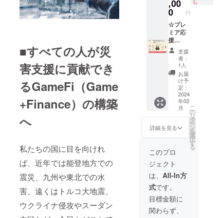
ご支援
できな
ジェク
,00
んでい
し
を願
フォア
状況を
豆 ●コ
が、プ
かった
トは
くこと
0
う“バッ
キャス
予測し
円
ンタミ
ロジェ
「想い
ファー
になり
ク&フォ
ティン
て、そ
ネー
クトを
や
ストペ
☆プレ
ます。
アキャ
グは、
れに対
ション
実現す
Vison」
ンギン
ミア応
そん
スティ
現在の
応する
本品は
るため
が、
となっ
援
な、私
ング”シ
データ
ための
卵、落
に大き
Web3で
■すべての人が災
て、ま
【「災
たちを
リー
やトレ
対策を
支援
花生、
な力に
実現で
だ、前
害支援
ご支援
ズ。 ※
ンドを
者：
考えま
くる
なり、
きるか
人未到
DAO」
いただ
害支援に貢献でき
商標登
1人
元に、
す。 つ
み、も
世界は
もしれ
のサス
独自
いたお
録済み
将来の
お届
まり
も、ご
変わっ
ない。
テナブ
トーク
礼メッ
■バック
け予
可能な
るGameFi（Game
は、
ま、り
て行き
それ
ルな災
ンの命
セージ
定：
キャス
状況や
バック
んご、
ます。
は、よ
害支援
名権】
2024
をお送
ティン
変化を
キャス
オレン
+Finance）の構築
この
り良い
年02
システ
今まで
りさせ
グ、
予測
ティン
ジ、牛
こ
月
ファー
世界に
ムの実
の技術
ていた
の
フォア
し、そ
グは目
肉、豚
リ
ストペ
する挑
へ
現に向
では実
だきま
タ
キャス
れに備
標達成
肉、ゼ
ー
ンギン
戦で
けて、
現でき
す。
ン
ティン
詳細を見る
えて戦
のため
ラチ
を
となっ
す。あ
何が待
なかっ
選
グと
略や計
の逆算
ン、
択
ていく
なたの
ち受け
た「想
す
は？
画を立
的なア
アーモ
る
私たちの国に目を向けれ
私たち
ご支援
ている
いや
バック
このプロ
てる手
プロー
ンドを
の挑戦
が、プ
か分か
Vison」
キャス
法で
チであ
ば、近年では能登地方での
含む製
ジェクト
に共感
ロジェ
らな
が、
ティン
す。つ
り、
品と共
いただ
クトを
い、新
Web3で
グは、
は、
All-In方
まり、
震災、九州や東北での水
フォア
通の設
ける
実現す
しい技
実現で
未来の
将来の
キャス
備で製
式
です。
方、挑
るため
術活用
きるか
害、遠くはトルコ大地震、
理想像
状況を
ティン
造して
戦する
に大き
の大海
もしれ
や目標
目標金額に
予測し
グは将
います
仲間た
な力に
原へと
ない。
ウクライナ侵攻やスーダン
を設定
て、そ
来の予
※原材料
関わらず、
ちと繋
なり、
飛び込
それ
し、そ
れに対
測とそ
及び添