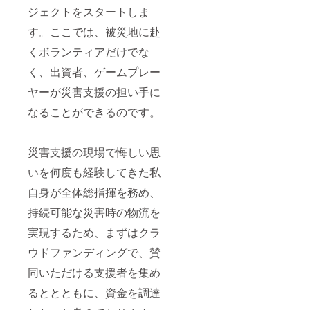
録を
たちで
様のご
ティン
ジェクトをスタートしま
「災害
最終決
希望を
グに
列島
定させ
汲むか
は、そ
す。ここでは、被災地に赴
ニッポ
ていた
たち
の両方
ンから
だきま
で、そ
を掛け
くボランティアだけでな
始まる
す。。※
の中か
合わせ
サステ
公序良
ら最終
く、出資者、ゲームプレー
て未来
ナブル
俗に反
決定さ
を考
な災害
する内
ヤーが災害支援の担い手に
せてい
え、私
支援シ
容など
ただき
たちの
なることができるのです。
ステ
はお受
ます。※
手で
ム」プ
けでき
公序良
創って
ロジェ
ませ
俗に反
いこう
クトの
ん。 実
する内
という
災害支援の現場で悔しい思
ホーム
証実験
容など
意味が
ページ
は、
はお受
いを何度も経験してきた私
込めら
内に残
2024年
けでき
れてい
しま
2月上旬
ませ
自身が全体総指揮を務め、
ます。
す。
ごろか
ん。
サステ
持続可能な災害時の物流を
ら、約
DAOの
ナブル
1ヶ月を
中で独
な災害
実現するため、まずはクラ
予定し
自トー
支援シ
て、そ
クンが
ステム
ウドファンディングで、賛
の期間
発行で
も、
に、起
きるよ
バック
同いただける支援者を集め
動画面
うにな
＆フォ
にクレ
るの
るととともに、資金を調達
アキャ
ジット
は、開
スティ