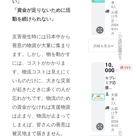
い」
ルでの
化され
缶』 ※
マーク
者：
ティン
られた
活動報
ていか
化粧箱
4人
です。
グと
“ぴよ
「資金が足りないために活
告レ
なけれ
入り。
このプ
お届
は？
ちゃ
ポート
ばなら
※パンの
け予
ロジェ
バック
動を続けられない」
ん”シ
とお礼
ないと
定：
缶詰の
クトの
キャス
リーズ
メッ
2024
いう課
写真
サステ
ティン
・アキ
年01
セー
題解決
は、オ
ナブル
グは、
モトの
こ
月
ジ】 本
の要素
災害発生時には日本中から
の
リジナ
な成功
未来の
パンの
リ
プロ
も含ん
タ
ルラベ
を願
理想像
かんづ
ー
善意の物資が大量に集まり
ジェク
でおり
ン
ルデザ
詳細を見る
う“バッ
や目標
め（オ
を
トは、
ます。
選
イン前
ク&フォ
を設定
レンジ
択
ます。しかし、物を動かす
日本が
1人でも
す
の写真
アキャ
し、そ
味、ブ
る
世界で
多く人
です。
スティ
れに向
には、コストがかかりま
ルーベ
10,
必要と
に本プ
数字の
ング”シ
かうた
リー
残り93
されて
000
ロジェ
カウン
リー
す。物流コストは見えにく
円
めに必
味、ス
いくた
クトを
トダウ
ズ。 ※
要なス
トロベ
☆プレ
めに、
知って
いものだけに、大きな災害
ンは
商標登
テップ
リー
ミア応
もっと
いただ
バック
録済み
を逆算
味） ●
援
もっと
が起きたときに多くの人が
き、共
キャス
■バック
する手
サイズ
【「災
グロー
感いた
ティン
キャス
支援
法で
高
忘れがちです。物流のため
害支援
バル
だき、
グを表
者：
ティン
す。つ
さ:113
型Play
化、デ
そし
7人
し、カ
グ、
まり、
mm
の資金がなければ支援物資
to Earn
ジタル
て、ご
ウント
お届
フォア
将来の
径:77m
ゲー
化され
支援し
け予
アップ
キャス
は止まり、物流が止まって
目標を
m ●重量
ム」第1
ていか
定：
ていた
はフォ
ティン
達成す
174g ●
号のク
2024
なけれ
だきた
アキャ
しまえば、皆さんの善意は
グと
るため
内容量
年03
レジッ
ばなら
い。 本
スティ
は？
に現在
こ
100g ●
月
トペー
ないと
の
被災地まで届きません。
プロ
ングを
バック
何をす
リ
保存方