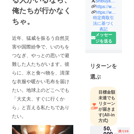
ShibuyaWeb3Univ
型コミュニ
https://www.shibuyaweb3univ-co.com/
俺たちが行かなく
ティ「渋谷
https://www.shibuyaweb3univ.com/
特定商取引
Web3大学」
ちゃ。
法に基づく
を運営する
表記
渋谷Web3大
メッセー
近年、猛威を振るう自然災
学株式会社
ジを送る
害や国際紛争で、いのちを
つなぎ、やっとの思いで避
難した人たちがいます。彼
リターンを
らに、水と食べ物を、清潔
選ぶ
な衣服や暖かい毛布を届け
たい。地球上のどこへでも
目標金額
未達でも
「大丈夫、すぐに行くか
リターン
ら」と言える私たちであり
が届きま
す
(All-in
たい。
方式)
50,
残り28
000