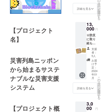
Web3大
の
戦で
に賛同
ゲーム
いま
リ
に取り
学の公
タ
す。あ
いただ
の開発
す。
ー
組もう
式キャ
ン
なたの
詳細を見る
ける
の進捗
ZOOM
を
オリジ
ラク
選
ご支援
方々か
状況に
ミー
択
ナル“ぴ
ター“ぴ
す
が、プ
らの熱
より、
ティン
る
よちゃ
よちゃ
ロジェ
い応援
多少前
は、実
13,
ん”T
ん”をあ
クトを
メッ
後する
証期間
シャツ1
000
しらっ
【プロジェクト
実現す
セージ
円
可能性
中に60
枚 】
た本ク
るため
を「災
がござ
分×２回
☆防災
色：白
ラファ
の大き
害列島
名】
いま
行う予
に取り
サイ
ンリ
な力に
ニッポ
す。 備
定で
組もう
ズ：S、
ターン
なり、
ンから
考欄
す。
オリジ
M、L、
用オリ
世界は
始まる
支援
に、
ナル“ぴ
XL こち
ジナル
変わっ
者：
サステ
ゲーム
よちゃ
らの渋
デザイ
5人
ていき
ナブル
内クレ
災害列島ニッポン
ん”シ
谷Web3
ンで作
ます。
お届
な災害
ジット
リーズ
大学の
成して
け予
私たち
支援シ
ページ
【お礼
から始まるサステ
公式
定：
お届け
の挑戦
ステ
に記載
メッ
2024
キャラ
しま
に賛同
ム」プ
するお
年01
セージ
ク
す。人
ナブルな災害支援
いただ
ロジェ
名前を
こ
月
＋ 防災
ター“ぴ
の
間、誰
ける企
クトの
記入し
リ
に取り
よちゃ
タ
しも新
業から
ホーム
システム
てくだ
ー
組もう
ん”をあ
ン
しいも
詳細を見る
の熱い
ページ
さい。
を
オリジ
しらっ
選
のに挑
応援
内に掲
「災害
択
ナル“ぴ
た本ク
す
戦する
メッ
載させ
支援型
る
よちゃ
ラファ
時はひ
セージ
ていた
Play to
3,0
ん”アキ
ンリ
よっこ
を「災
だきま
Earn
【プロジェクト概
モトの
00
ターン
ちゃん
害列島
円
す。 備
ゲー
パンの
用オリ