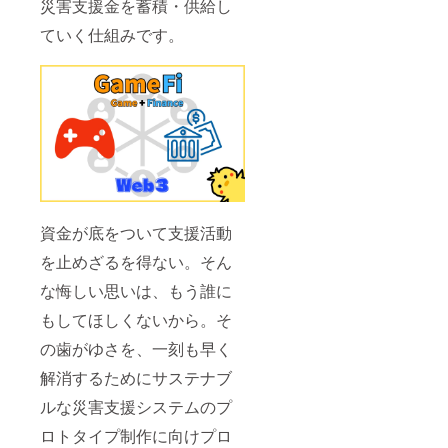
PlayMin
だきま
度ご説
災害支援金を蓄積・供給し
キャス
な災害
ingで実
す。そ
明させ
ティン
支援シ
ていく仕組みです。
証実験
ちらを
ていた
グは目
ステム
期間中
考慮し
だきま
標達成
も、
での
ていた
す。そ
のため
バック
ゲーム
だきま
ちらを
の逆算
＆フォ
内クレ
して
考慮し
的なア
アキャ
ジット
2023年
ていた
プロー
スティ
ページ
12月上
だきま
チであ
ングに
へのお
旬まで
して
り、
よって
名前の
に何案
2023年
フォア
必ず実
掲載と
かご用
12月上
キャス
現して
なりま
意いた
旬まで
ティン
みせま
す。ク
だきま
に何案
グは将
す。
レジッ
して、
かご用
資金が底をついて支援活動
来の予
トペー
プロ
意いた
測とそ
ジのお
ジェク
だきま
を止めざるを得ない。そん
れに対
名前と
トメン
して、
する戦
な悔しい思いは、もう誰に
ともに
バーと
プロ
略の立
「災害
ZOOM
ジェク
案を行
もしてほしくないから。そ
支援型
にてお
トメン
う前向
Play to
打ち合
バーと
きなア
の歯がゆさを、一刻も早く
Earn
わせの
ZOOM
プロー
ゲー
上、命
にてお
チで
解消するためにサステナブ
ム」第
名権者
打ち合
す。
１号の
様のご
わせの
ルな災害支援システムのプ
バック&
実証実
希望を
上、命
フォア
験の記
汲むか
ロトタイプ制作に向けプロ
名権者
キャス