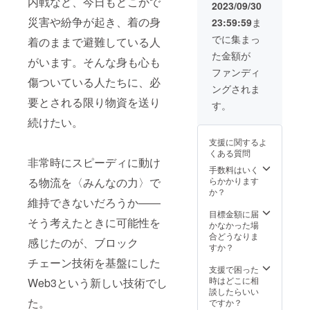
内戦など、今日もどこかで
がって
世界は
んでい
は、よ
れに向
2023/09/30
応する
れに対
加物等
共に戦
変わっ
くこと
り良い
かうた
ための
する戦
の食品
災害や紛争が起き、着の身
23:59:59
ま
おうと
て行き
になり
世界に
めに必
対策を
略の立
表示は
思う方
ます。
ます。
する挑
要なス
でに集まっ
考えま
着のままで避難している人
案を行
お届け
のご支
この
活動開
戦で
テップ
す。 つ
う前向
商品の
た金額が
援をお
ファー
始３ヶ
す。あ
を逆算
がいます。そんな身も心も
まり
きなア
ラベル
待ちし
ストペ
月時点
なたの
する手
ファンディ
は、
プロー
に表記
ており
ンギン
での活
ご支援
傷ついている人たちに、必
法で
バック
チで
されま
ングされま
ます。
となっ
動報告
が、プ
す。つ
キャス
す。
す。商
実証実
ていく
要とされる限り物資を送り
と、そ
ロジェ
まり、
す。
ティン
バック&
品開封
験は、
私たち
の先の
クトを
将来の
グは目
フォア
前には
続けたい。
2024年
の挑戦
計画に
実現す
目標を
標達成
キャス
必ずお
2月上旬
に共感
ついて
るため
達成す
のため
ティン
届けの
支援に関するよ
ごろか
いただ
のパ
に大き
るため
の逆算
グに
リター
くある質問
ら、約
ける
ワーポ
な力に
に現在
非常時にスピーディに動け
的なア
は、そ
ンに貼
1ヶ月を
方、挑
イント
なり、
手数料はいく
何をす
プロー
の両方
付され
予定し
戦する
資料を
世界は
る物流を〈みんなの力〉で
らかかります
べきか
チであ
を掛け
たラベ
ていま
仲間た
PDF化
変わっ
か？
を考え
り、
合わせ
ルや注
す。
ちと繋
維持できないだろうか――
した10
て行き
ます。
フォア
て未来
意書き
Play to
がって
ページ
ます。
目標金額に届
一方、
キャス
を考
をご確
そう考えたときに可能性を
Earn
共に戦
程度の
災害支
かなかった場
フォア
ティン
え、私
認くだ
ゲーム
おうと
レポー
援DAO
合どうなりま
キャス
グは将
たちの
感じたのが、ブロック
さい。
の開発
思う方
トをお
で半永
すか？
ティン
来の予
手で
※実際に
の進捗
のご支
礼メッ
久的に
グは、
測とそ
チェーン技術を基盤にした
創って
お届け
状況に
援をお
セージ
使われ
支援で困った
現在の
れに対
いこう
するリ
より、
待ちし
と共に
るガバ
時はどこに相
Web3という新しい技術でし
データ
する戦
という
ターン
多少前
ており
メール
ナンス
談したらいい
やトレ
略の立
意味が
とパッ
後する
ます。
でお送
トーク
た。
ですか？
ンドを
案を行
込めら
ケージ