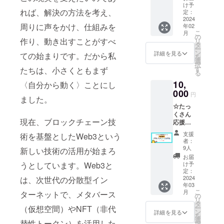
ゲー
は、よ
け予
れば、解決の方法を考え、
ム」第1
り良い
定：
号の実
2024
世界に
周りに声をかけ、仕組みを
年02
証実験
する挑
こ
月
参加権
戦で
の
作り、動き出すことがすべ
リ
＋クレ
す。あ
タ
ー
ジット
なたの
ン
詳細を見る
ての始まりです。だから私
を
ページ
ご支援
選
択
に実証
が、プ
す
たちは、小さくともまず
る
実験参
ロジェ
10,
加者名
〈自分から動く〉ことにし
クトを
の記
000
実現す
円
ました。
載】 今
るため
☆たっ
までの
に大き
くさん
技術で
な力に
現在、ブロックチェーン技
応援が
は実現
なり、
欲し
できな
世界は
支援
術を基盤としたWeb3という
い〜
かった
変わっ
者：
【たっ
「想い
て行き
9人
新しい技術の活用が始まろ
くさん
や
ます。
お届
の応援
Vison」
うとしています。Web3と
この
け予
が欲し
が、
定：
ファー
い〜
2024
は、次世代の分散型イン
Web3で
ストペ
年03
①
実現で
ンギン
こ
月
ターネットで、メタバース
「災害
きるか
の
となっ
リ
列島
もしれ
タ
ていく
（仮想空間）やNFT（非代
ー
ニッポ
ない。
ン
私たち
詳細を見る
を
ンから
それ
選
の挑戦
替性トークン）を活用した
択