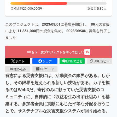
目標金額
20,000,000
円
支援者数
86
人
このプロジェクトは、
2023/09/01
に募集を開始し、
86
人の支援
により
11,851,000
円の資金を集め、
2023/09/30
に募集を終了し
ました
もう一度プロジェクトをやってほしい
15
ポスト
シェア
LINEで送る
URLコピー
埋め込み
QRコード
有志による災害支援には、活動資金の限界がある。しか
し、その限界を超えられる新しい技術がある。カギを握
るのはWeb3だ。寄付のみに頼っていた災害支援のコ
ミュニティに、自律的に〈収益を生み出す仕組み〉を構
築する。参加者全員に貢献に応じた平等な分配を行うこ
とで、サステナブルな災害支援システムが回り始める。