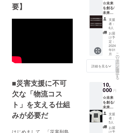
だと思
ニッポ
考欄
ム」第
☆未来
缶詰】
要】
ジナル
いま
ンから
に、
１号が
を創る/
パンの
デザイ
す。ひ
始まる
ホーム
ゲーム
未来へ
缶詰 (乳
ンで作
よこか
サステ
ページ
プラッ
突き進
酸菌入
成して
らどん
ナブル
支援
に掲載
ト
む“バッ
り ※賞
お届け
な形へ
者：
な災害
する ①
フォー
ク&フォ
味期限5
しま
6人
進化す
支援シ
お名前
ムの
アキャ
年) テイ
す。人
るのか
お届
ステ
か企業
PlayMin
スティ
ストは
間、誰
け予
は自分
ム」プ
名 ②熱
ingで実
ング”シ
『オレ
定：
しも新
次第。
ロジェ
い応援
証実験
リーズ
2024
ンジ
しいも
そんな
クトの
メッ
期間中
年01
【お礼
味、ブ
のに挑
気持ち
ホーム
セージ
こ
での
月
メッ
ルーベ
の
戦する
で災害
ページ
（200W
リ
ゲーム
セージ
リー
タ
時はひ
支援と
内に掲
以内）
ー
内クレ
＋未来
味、ス
ン
よっこ
詳細を見る
いう課
載させ
を記入
を
ジット
を創る/
トロベ
選
ちゃん
題へと
ていた
くださ
択
ページ
未来へ
リー
す
だと思
立ち向
だきま
い。 掲
る
へのお
突き進
味 各2
いま
■災害支援に不可
かって
す。 備
載期間
名前の
10,
む“バッ
缶ず
す。ひ
いこう
考欄
は、
掲載と
ク&フォ
000
つ 計6
よこか
という
円
に、 ①
欠な「物流コス
2024年
なりま
アキャ
缶』 ※
らどん
気持ち
ホーム
3月〜最
す。実
☆未来
スティ
化粧箱
な形へ
が込め
ページ
短でも
証実験
ト」を支える仕組
を創る/
ング”ス
入り。
進化す
られた
に掲載
2025年
終了後
未来へ
テッ
※パンの
るのか
“ぴよ
する熱
2月まで
は、実
突き進
カー】
みが必要だ
缶詰の
は自分
ちゃ
支援
い応援
は掲載
証実験
む“バッ
サイ
写真
次第。
者：
ん”シ
メッ
しま
参加者
ク&フォ
ズ：
は、オ
5人
そんな
リー
セージ
す。で
のお名
アキャ
5cm ×
リジナ
気持ち
お届
ズ。
（200W
きるだ
前とと
スティ
はじめまして。「災害列島
5cm 数
ルラベ
け予
で災害