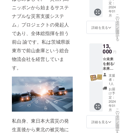
「渋谷
以内）
け長く
もに
ング”シ
字のカ
定：
ルデザ
支援と
Web3大
②企業
掲載し
ニッポンから始まるサステ
「災害
リーズ
2024
ウント
イン前
いう課
学」ス
名と御
たいの
支援型
年01
【お礼
ダウン
の写真
題へと
テッ
連絡先
ナブルな災害支援システ
こ
で、半
月
Play to
メッ
はバッ
の
です。
立ち向
カーの
メール
リ
永久的
Earn
セージ
クキャ
タ
こちら
かって
ム」プロジェクトの発起人
写真
アドレ
ー
な掲載
ゲー
＋未来
スティ
ン
の渋谷
詳細を見る
いこう
は、ホ
スのご
を
を許可
ム」第
を創る/
ングを
選
Web3大
であり、全体総指揮を担う
という
ログラ
担当者
択
してい
１号の
未来へ
表し、
す
学の公
気持ち
ム・レ
名 を記
る
ていた
実証実
突き進
前山 諭です。私は茨城県坂
カウン
式キャ
が込め
イン
入くだ
だける
験の記
13,
む“バッ
トアッ
ラク
られた
ボーの
さい。
方のみ
録を
東市で前山倉庫という総合
ク&フォ
000
プは
ター“ぴ
“ぴよ
円
イメー
※企業ロ
のご支
「災害
アキャ
フォア
よちゃ
ちゃ
ジ（オ
ゴの
物流会社を経営していま
援をお
列島
☆未来
スティ
キャス
ん”をあ
ん”シ
リジナ
データ
願いい
ニッポ
を創る/
ング”T
ティン
しらっ
リーズ
ルデザ
す。
を送っ
たしま
ンから
未来へ
シャ
グを表
た本ク
「渋谷
イン
ていた
す。
始まる
突き進
ツ】
してい
ラファ
Web3大
支援
前）で
だく方
サステ
む“バッ
色：
て、東
ンリ
者：
学」T
す。
法は、
ナブル
ク&フォ
白、黒
京発で
1人
ターン
シャツ
クラ
な災害
アキャ
サイ
世界を
用オリ
お届
の写真
ファン
支援シ
スティ
ズ：S、
無限に
け予
ジナル
は、オ
終了後
ステ
ング”シ
M、L、
定：
繋げる
デザイ
リジナ
に追っ
ム」プ
リーズ
2024
XL 数字
ことで
ンで作
ルデザ
てご連
年01
ロジェ
【お礼
のカウ
地球と
成して
イン前
こ
絡いた
月
クトの
メッ
ントダ
の
人類の
お届け
のイ
リ
しま
ホーム
セージ
ウンは
タ
未来を
しま
メージ
ー
す。 掲
私自身、東日本大震災の発
ページ
＋未来
バック
ン
創って
詳細を見る
す。人
です。
を
載期間
内に残
を創る/
キャス
選
いこう
間、誰
生直後から東北の被災地に
択
は、
しま
未来へ
ティン
す
という
しも新