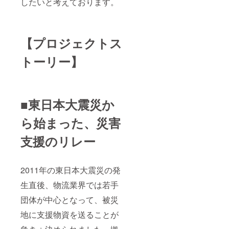
が記載
したいと考えております。
発状況
ングに
されま
によっ
よって
す。
て前後
必ず実
Play to
する可
現して
Earn
能性は
みせま
【プロジェクトス
ゲーム
ござい
す。 ・
の開発
ます
アキモ
トーリー】
の進捗
が、
トのパ
状況に
2024年
ンのか
より、
2月を予
んづめ
多少前
定して
（オレ
後する
いま
ンジ
可能性
す。 こ
■東日本大震災か
味、ブ
がござ
の
ルーベ
いま
ファー
リー
ら始まった、災害
す。
ストペ
味、ス
「災害
ンギン
トロベ
支援のリレー
支援型
となっ
リー
Play to
ていく
味） ●
Earn
私たち
サイズ
ゲー
の挑戦
高
2011年の東日本大震災の発
ム」第
に共感
さ:113
１号の
いただ
mm
生直後、物流業界では若手
実証実
ける
径:77m
験終了
方、挑
団体が中心となって、被災
m ●重量
後は、
戦する
174g ●
実証実
地に支援物資を送ることが
仲間た
内容量
験参加
ちと繋
100g ●