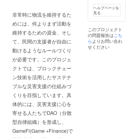
可能性
「災害
りさせ
ンの命
元に、
う前向
れてい
等のデ
がござ
支援型
ていた
名権で
将来の
きなア
ヘルプページを
ます。
ザイン
いま
Play to
だきま
す。
可能な
プロー
見る
サステ
が異な
非常時に物流を維持するた
す。 備
Earn
す。
「災害
状況や
チで
ナブル
る場合
考欄
ゲー
支援
変化を
す。
めには、何よりまず活動を
な災害
があり
に、
ム」第1
DAO」
予測
バック&
支援シ
ますの
このプロジェクト
ゲーム
号の命
独自
し、そ
維持するための資金、そし
フォア
ステム
で、あ
内クレ
名権の
の問題報告は
こち
トーク
れに備
キャス
も、
らかじ
ジット
権利の
ンの命
て、民間の支援者が自由に
ら
よりお問い合わ
えて戦
ティン
バック
めご了
ページ
行使の
名権の
略や計
せください
グに
＆フォ
承くだ
に記載
仕方
動けるようなルールづくり
権利の
画を立
は、そ
アキャ
さい。
するお
は、
行使の
てる手
の両方
スティ
が必要です。このプロジェ
名前を
2023年
仕方
法で
を掛け
ングに
記入し
11月上
は、
す。つ
合わせ
よって
クトでは、ブロックチェー
てくだ
旬を目
2023年
まり、
て未来
必ず実
さい。
処に
11月上
将来の
ン技術を活用したサステナ
を考
現して
「災害
ZOOM
旬を目
状況を
え、私
みせま
支援型
にてプ
処に
ブルな災害支援の仕組みづ
予測し
たちの
す。
Play to
ロジェ
ZOOM
て、そ
手で
Earn
クトメ
くりを目指しています。具
にてプ
れに対
創って
ゲー
ンバー
ロジェ
応する
いこう
体的には、災害支援に心を
ム」第
から開
クトメ
ための
という
１号が
発中の
ンバー
対策を
意味が
寄せる人たちでDAO（分散
ゲーム
ゲーム
から本
考えま
込めら
プラッ
の内容
プロ
す。 つ
れてい
型自律組織）を形成し、
ト
をお伝
ジェク
まり
ます。
フォー
えさせ
トの趣
GameFi(Game +Finance)で
は、
サステ
ムの
ていた
旨を再
バック
ナブル