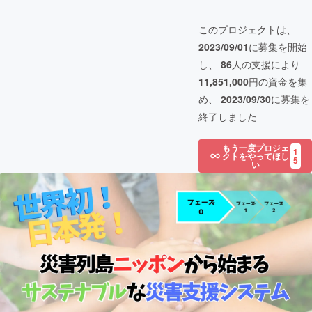
このプロジェクトは、
2023/09/01
に募集を開始
し、
86
人の支援により
11,851,000
円の資金を集
め、
2023/09/30
に募集を
終了しました
もう一度プロジェ
1
クトをやってほし
5
い