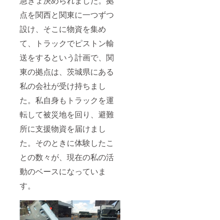
急きょ決められました。拠
者のお
がって
保存方
名前と
共に戦
法 直射
点を関西と関東に一つずつ
ともに
おうと
日光、
「災害
思う
高温多
設け、そこに物資を集め
支援型
方、そ
湿な場
Play to
して、
て、トラックでピストン輸
所を避
Earn
このプ
けて常
ゲー
送をするという計画で、関
ロジェ
温で保
ム」第
クトが
存して
東の拠点は、茨城県にある
１号の
国際救
くださ
実証実
助隊と
い ●賞
私の会社が受け持ちまし
験の記
なっ
味期限
録を
て、世
62ヶ月
た。私自身もトラックを運
「災害
界中で
※原材料
列島
自走で
転して被災地を回り、避難
及び添
ニッポ
きるよ
加物等
ンから
うにな
所に支援物資を届けまし
の食品
始まる
ること
表示は
た。そのときに体験したこ
サステ
を願う
お届け
ナブル
方のご
商品の
との数々が、現在の私の活
な災害
支援を
ラベル
支援シ
お待ち
に表記
動のベースになっていま
ステ
してお
されま
ム」プ
りま
す。商
す。
ロジェ
す。
品開封
クトの
前には
ホーム
必ずお
ページ
届けの