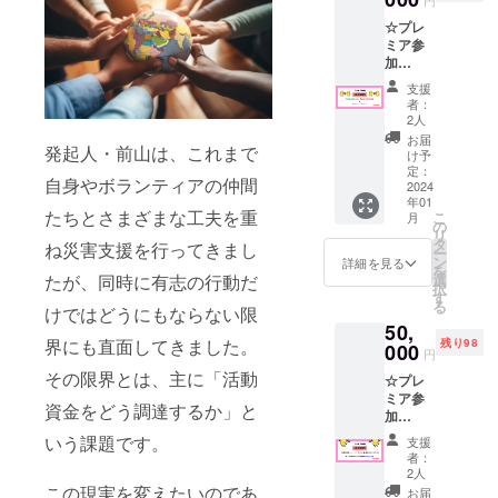
円
☆プレ
ミア参
加
【「災
支援
害支援
者：
DAO」
2人
の実証
お届
発起人・前山は、これまで
実験参
け予
加権 ＋
定：
自身やボランティアの仲間
ネット
2024
年01
ワーキ
たちとさまざまな工夫を重
こ
月
ング】
の
リ
今まで
タ
ね災害支援を行ってきまし
ー
の技術
ン
詳細を見る
を
では実
たが、同時に有志の行動だ
選
択
現でき
す
る
けではどうにもならない限
なかっ
50,
た「想
界にも直面してきました。
残り98
いや
000
円
Vison」
その限界とは、主に「活動
☆プレ
が、
ミア参
Web3で
資金をどう調達するか」と
加
実現で
【「災
きるか
いう課題です。
支援
害支援
もしれ
者：
型Play
ない。
2人
to Earn
それ
この現実を変えたいのであ
お届