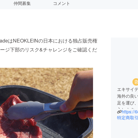
仲間募集
コメント
tradeはNEOKLEINの日本における独占販売権
ージ下部のリスク&チャレンジをご確認くだ
エキサイテ
海外の良
足を運び
入します
https://
中にも素
特定商取
的な商品
す。