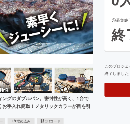
募集終
CAMPFIRE for Social Good
CAMPFIRE Creation
終
CAMPFIREふるさと納税
machi-ya
コミュニティ
このプロジェ
終了しました
ィングのダブルパン。密封性が高く、1台で
くお手入れ簡単！メタリックカラーが目を引
ピー
埋め込み
QRコード