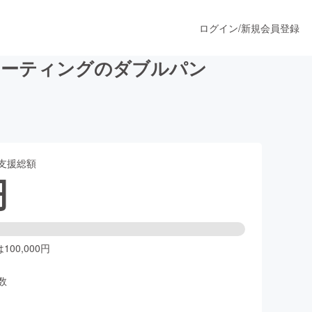
ログイン
/
新規会員登録
コーティングのダブルパン
うすぐ公開されます
支援総額
プロダクト
円
ファッション
スポーツ
00,000円
数
ア
ソーシャルグッド
人