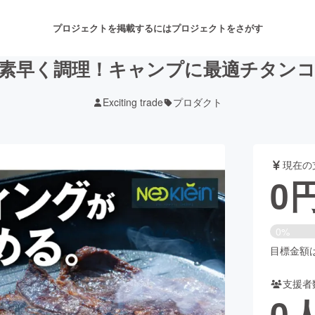
プロジェクトを掲載するには
プロジェクトをさがす
素早く調理！キャンプに最適チタン
Exciting trade
プロダクト
注目のリターン
注目の新着プロジェクト
募集終了が近いプロジェクト
も
現在の
音楽
舞台・パフォーマンス
0
ゲーム・サービス開発
フード・飲食店
0%
書籍・雑誌出版
アニメ・漫画
目標金額は1
支援者
チャレンジ
ビューティー・ヘルスケ
0