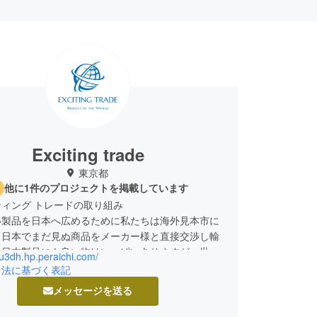
Exciting trade
東京都
他に1件のプロジェクトを掲載しています
ィング トレードの取り組み
い製品を日本へ広めるために私たちは海外見本市に
、日本でまだ見ぬ商品をメーカー様と直接交渉し輸
。日本製品にも良い物はいっぱいありますが、世界
6u3dh.hp.peraichi.com/
晴らしい商品がたくさんあります。その中でも先進
引法に基づく表記
やおもしろい商品を選りすぐり皆様へお届けしま
メッセージを送る