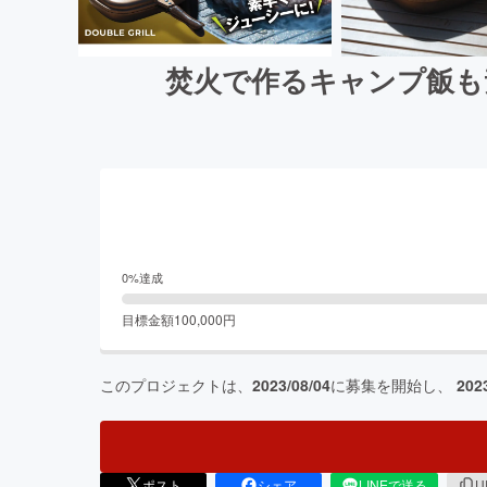
焚火で作るキャンプ飯も
0
%達成
目標金額
100,000
円
このプロジェクトは、
2023/08/04
に募集を開始し、
202
ポスト
シェア
LINEで送る
U