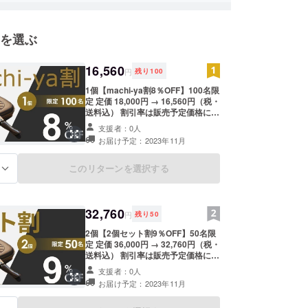
を選ぶ
16,560
円
残り
100
1個【machi-ya割8％OFF】100名限
定 定価 18,000円 → 16,560円（税・
送料込） 割引率は販売予定価格に送
料を含む合計金額に対するもので
支援者：0人
す。 【内容】 ■DOUBLE GRILL × 1
お届け予定：2023年11月
＜カラー＞ 1. Gold 2. Ocean 3.
Royal 4. Black ※カラーをお選びく
ださい。 ※製造状況により出荷時期
このリターンを選択する
る
が遅れる場合、早急にご連絡致しま
す。
32,760
円
残り
50
2個【2個セット割9％OFF】50名限
定 定価 36,000円 → 32,760円（税・
送料込） 割引率は販売予定価格に送
料を含む合計金額に対するもので
支援者：0人
す。 【内容】 ■DOUBLE GRILL × 2
お届け予定：2023年11月
＜カラー＞ 1. Gold 2. Ocean 3.
Royal 4. Black ※カラーをお選びく