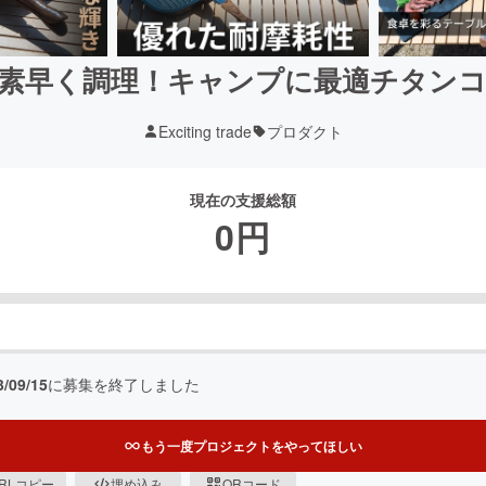
素早く調理！キャンプに最適チタン
Exciting trade
プロダクト
現在の支援総額
0
円
3/09/15
に募集を終了しました
もう一度プロジェクトをやってほしい
RLコピー
埋め込み
QRコード