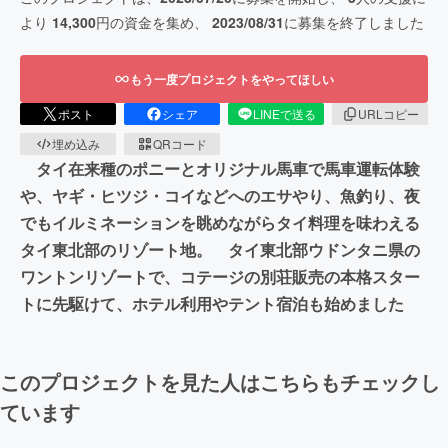
より
14,300
円の資金を集め、
2023/08/31
に募集を終了しました
もう一度プロジェクトをやってほしい
ポスト
シェア
LINEで送る
URLコピー
埋め込み
QRコード
タイ在来種のポニーとオリジナル馬車で馬車運転体験
や、ヤギ・ヒツジ・コイなどへのエサやり、魚釣り、夜
でもイルミネーションを眺めながらタイ料理を味わえる
タイ東北部のリゾート地。 タイ東北部ウドンタニ県の
ワントンリゾートで、コテージの別荘販売の本格スター
トに先駆けて、ホテル利用やテント宿泊も始めました
このプロジェクトを見た人はこちらもチェックし
ています