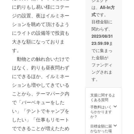
実、廃
公開限定の
・タイ
プラス
に釣りもし易い様にコテー
YoutubeURLと
に在庫
は、
All-In方
チック
してメールでお
がある
式
です。
ジの設置、夜はイルミネー
の大き
届けします。 ・
ため、
さにも
動画、ボイスの
タイか
目標金額に
ションを眺めて頂けるよう
よりま
内容：授乳、食
ら日本
関わらず、
すので
事、散歩中等の
への配
にライトの設備等で投資も
ご指定
映像 ・収録時
送料、
2023/08/31
できま
間：1分前後 ・
日本の
大きな額になっておりま
23:59:59
ま
せん
提供方法：視聴
弊社拠
が、概
す。
用のURLをメー
点から
でに集まっ
ね高さ
ルで送信
ご支援
た金額が
動物との触れ合いだけで
も幅も
Youtube動画で
頂いた
15CM程
限定公開URLを
方のお
ファンディ
はなく、釣りも昼夜問わず
度、100
メールでお送り
手元ま
ングされま
グラム
いたします。
での配
にできるほか、イルミネー
前後と
（インターネッ
送料も
す。
お考え
トがご覧頂けれ
含まれ
ションも増やしてきている
下さ
ば、無償・登録
ており
い。 ・
等不要です） ・
ます。
ことから、テーマパーク内
支援に関するよ
タイに
ビデオレターの
・また
くある質問
で「バーベキューをした
在庫が
Youtubeは私ど
お礼に
あるた
手数料はいく
もは公開限定設
メール
い」「テントでキャンプを
め、タ
らかかります
定をしておきま
をお届
イから
か？
すが、お客様が
け致し
したい」「仕事もリモート
日本へ
他の方に共有を
しま
の配送
目標金額に届
頂いても問題ご
す。 ・
でできることが増えたため
料、日
かなかった場
ざいません。 ご
お名