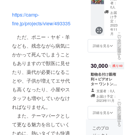
リジナ
いエコ
者：
ル/豚さ
素材で
0人
ん貯金
す。
お届
https://camp-
箱（色
サイズ
け予
が選べ
はコア
定：
fire.jp/projects/view/493335
ます）
2023
に用い
年11
貯金
るココ
こ
月
箱はコ
ナツの
の
ただ、ポニー・ヤギ・羊
リ
コナツ
実、廃
タ
ー
の実ま
なども、残念ながら病気に
プラス
ン
詳細を見る
を
たは廃
チック
選
択
かかって死んでしまうこと
プラス
の大き
す
る
チック
さにも
もありますので獣医に見せ
をコア
30,000
よりま
円
残り40
にし
すので
たり、薬代が必要になるこ
て、再
動物名付け親権
ご指定
生紙を
利＋ビデオレ
できま
とや、子供が増えてエサ代
用いた
ター ワントンリ
せん
地球に
ゾート内のポ
が、概
も高くなったり、小屋やス
支援者：0人
やさし
ニー・ヤギ・羊
ね高さ
お届け予定：
タッフも増やしていかなけ
いエコ
等の動物の名付
も幅も
こ
2023年11月
素材で
の
け親になってく
15CM程
リ
ればなりません。
す。
タ
ださい。 名付け
度、100
ー
サイズ
ン
親権利＋当初1年
グラム
詳細を見る
を
また、テーマパークとし
はコア
選
間は毎月、2年目
前後と
択
に用い
す
から3年目までの
お考え
て更なる魅力を出していく
る
るココ
間は3か月に1度
下さ
このプロ
ナツの
ビデオレターを
い。
ために、熱いタイでも快適
ジェクト