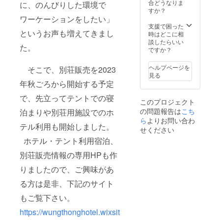
本の弊
合どうなりま
支援頂いた方
前、リ
に、のんびりした環境で
社拠点
すか？
に、お申し込み
ターン
からご
ワーケーションをしたい」
時期にお選び頂
のお届
支援頂
支援で困った
ける動物候補写
け先住
というお声も増えてきまし
いた方
時はどこに相
真をお送りし
所、ご
のお手
談したらいい
て、名付け親に
連絡先
た。
元まで
ですか？
なって頂く動物
として
の配送
を中から選んで
メール
料も含
頂きます。動物
アドレ
ヘルプページを
そこで、別荘販売を2023
まれて
選定のご連絡を
ス、お
見る
おりま
2023年11月にさ
電話番
年秋ごろから開始する予定
す。 ・
せて頂き、種別
号をお
またお
で、先立ってテントでの寝
決定から出産等
知らせ
このプロジェクト
礼に
のタイミングに
下さ
の問題報告は
こち
泊まりや別荘用施設でのホ
メール
よって2～3か月
い。
ら
よりお問い合わ
をお届
程度を基準とし
テル利用も開始しました。
け致し
てビデオレター
せください
しま
を開始させて頂
ホテル・テント利用宿泊、
す。 ・
きます。 もし
お名
ヌートンファー
別荘販売情報の専用HPも作
前、リ
ムでご宿泊利用
ターン
して頂ける場合
りましたので、ご興味があ
のお届
には、名付け親
る方は是非、下記のサイト
け先住
になって頂いた
所、ご
動物と、1泊、実
もご覧下さい。
連絡先
際一緒にホテル
として
やテントで寝て
https://wungthonghotel.wixsit
メール
頂くこともでき