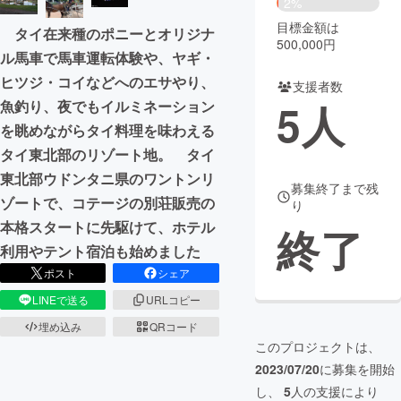
2%
目標金額は
タイ在来種のポニーとオリジナ
まちづくり・地域活性化
500,000円
ル馬車で馬車運転体験や、ヤギ・
ヒツジ・コイなどへのエサやり、
支援者数
CAMPFIRE for Social Good
CAMPFIRE Creation
5
人
魚釣り、夜でもイルミネーション
CAMPFIREふるさと納税
machi-ya
コミュニティ
を眺めながらタイ料理を味わえる
タイ東北部のリゾート地。 タイ
東北部ウドンタニ県のワントンリ
募集終了まで残
ゾートで、コテージの別荘販売の
り
本格スタートに先駆けて、ホテル
終了
利用やテント宿泊も始めました
ポスト
シェア
LINEで送る
URLコピー
埋め込み
QRコード
このプロジェクトは、
2023/07/20
に募集を開始
し、
5
人の支援により