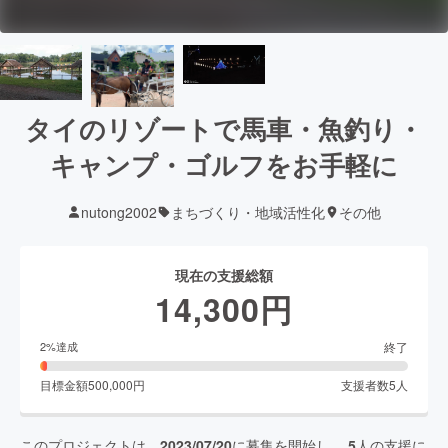
タイのリゾートで馬車・魚釣り・
キャンプ・ゴルフをお手軽に
nutong2002
まちづくり・地域活性化
その他
現在の支援総額
14,300
円
終了
2
%達成
目標金額
500,000
円
支援者数
5
人
このプロジェクトは、
2023/07/20
に募集を開始し、
5
人の支援に