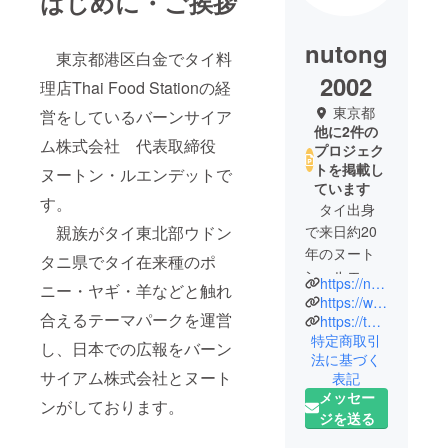
はじめに・ご挨拶
nutong
東京都港区白金でタイ料
2002
理店Thai Food Stationの経
東京都
営をしているバーンサイア
他に2件の
ム株式会社 代表取締役
プロジェク
トを掲載し
ヌートン・ルエンデットで
ています
す。
タイ出身
親族がタイ東北部ウドン
で来日約20
年のヌート
タニ県でタイ在来種のポ
ン・ルエン
https://nutongproject.wixsite.com/my-site
ニー・ヤギ・羊などと触れ
デットで
https://www.facebook.com/nutongr/
合えるテーマパークを運営
す。
https://twitter.com/LuffyUdon
特定商取引
東京都港
し、日本での広報をバーン
法に基づく
区白金でタ
サイアム株式会社とヌート
表記
イ料理店
メッセー
ンがしております。
THAI FOOD
ジを送る
STATIONを