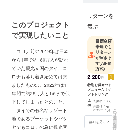
運営する
バーンサイ
アム株式会
リターンを
社の経営
このプロジェクト
選ぶ
と、タイで
で実現したいこと
の農場・
テーマパー
目標金額
クの運営を
未達でも
コロナ前の2019年は日本
リターン
していま
が届きま
す。
から1年で約180万人が訪れ
す
(All-in
ていた観光立国のタイ。コ
方式)
2,200
ロナも落ち着き始めては来
円
ましたものの、2022年は1
特別お得セット
メニューA（ソ
年間で約29万人と1/6まで低
フトドリンク
付） 総額2350
支援者：3人
下してしまったとのこと。
円～2450円が
お届け予定：
2200円の特別
タイでの有名なリゾート
こ
2023年11月
の
セットメニュー
リ
タ
・お料理（ガパ
地であるプーケットやパタ
ー
ン
オライス、カオ
詳細を見る
を
選
ヤでもコロナの為に観光客
マンガイ、ココ
択