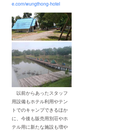
アドレ
ます。
e.com/wungthong-hotel
ス、お
電話番
号をお
知らせ
下さ
い。
以前からあったスタッフ
用設備もホテル利用やテン
トでのキャンプできるほか
に、今後も販売用別荘やホ
テル用に新たな施設も増や