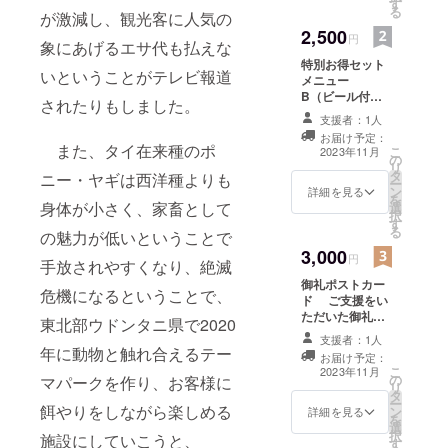
す
ナツレッドカ
る
が激減し、観光客に人気の
レー（豚）、カ
2,500
オゲンクアガ
円
象にあげるエサ代も払えな
イ、カオグアグ
特別お得セット
リンムー）から1
いということがテレビ報道
メニュー
品 ・ミニトムヤ
B（ビール付）
ムスープ ・デ
されたりもしました。
総額2650円～
ザート（ココ
支援者：1人
2750円が2500
ナッツツイート
お届け予定：
円の特別セット
プリン、かき
また、タイ在来種のポ
こ
2023年11月
の
メニュー ・お料
氷）から1品 ・
リ
タ
理（ガパオライ
ニー・ヤギは西洋種よりも
ソフトドリンク
ー
ン
ス、カオマンガ
詳細を見る
（コーラ、ココ
を
身体が小さく、家畜として
選
イ、ココナツ
ナッツジュー
択
す
レッドカレー
ス、マンゴー
る
の魅力が低いということで
（豚）、カオゲ
ジュース、ジャ
3,000
ンクアガイ、カ
円
スミンティー）
手放されやすくなり、絶滅
オグアグリン
から1品 お礼
御礼ポストカー
ムー）から1品
メールをお送り
危機になるということで、
ド ご支援をい
・ミニトムヤム
した後、セット
ただいた御礼と
スープ ・デザー
東北部ウドンタニ県で2020
メニューの引換
しましてワント
ト（ココナッツ
チケットを郵送
支援者：1人
ンフィッシング
年に動物と触れ合えるテー
ツイートプリ
でお送りいたし
お届け予定：
パークの動物写
ン、かき氷）か
こ
ます。 当該メ
2023年11月
の
真入り（種類は
マパークを作り、お客様に
ら1品 ・ビール
リ
ニューとのお引
タ
選べません）ポ
（スーパードラ
ー
替え期限：2024
餌やりをしながら楽しめる
ン
ストカード１枚
詳細を見る
イ、タイのシン
を
年4月
選
をお送りしま
ハービール）か
択
施設にしていこうと、
す
す。 ・このリ
ら1品 お礼メー