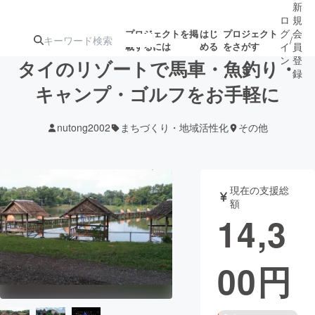
新
ロ
規
グ
会
プロジェクトを掲
はじ
プロジェクト
/
載するには
める
をさがす
イ
員
ン
登
タイのリゾートで馬車・魚釣り・
録
キャンプ・ゴルフをお手軽に
人気のプロ
注目のリ
注目の新着プロ
募集終了が近いプ
もうすぐ公開
nutong2002
まちづくり・地域活性化
その他
ジェクト
ターン
ジェクト
ロジェクト
されます
アート・写真
音楽
現在の支援総
額
14,3
テクノロジー・ガジェット
ゲーム・サ
00
円
映像・映画
書籍・雑誌
ビジネス・起業
チャレンジ