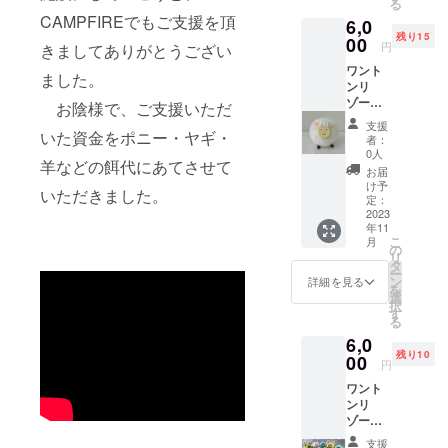
る
ターンには数の
ルをお送りした
CAMPFIREでもご支援を頂
6,0
限りはありませ
後、セットメ
残り15
00
ん。 ・お名前、
円
ニューの引換チ
きましてありがとうござい
リターンのお届
ケットを郵送で
ワント
け先住所、ご連
ました。
お送りいたしま
ンリ
絡先としてメー
す。 当該メ
ゾー
お陰様で、ご支援いただ
ルアドレス、お
ニューとのお引
ト・オ
電話番号をお知
支援
替え期限：2024
リジナ
いた資金をポニー・ヤギ・
らせ下さい。 ・
者：
年4月
ル/ヒツ
0人
別途、お礼メー
羊などの餌代にあてさせて
ジさん
ルを差し上げま
お届
貯金箱
け予
す。
いただきました。
（白の
定：
み）
2023
年11
貯金箱
こ
月
はココ
の
リ
ナツの
タ
ー
実また
ン
詳細を見る
を
は廃プ
選
択
ラス
す
る
チック
6,0
をコア
残り10
にし
00
円
て、再
ワント
生紙を
ンリ
用いた
ゾー
地球に
ト・オ
やさし
支援