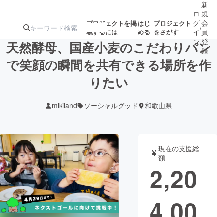
新
ロ
規
グ
会
プロジェクトを掲
はじ
プロジェクト
/
載するには
める
をさがす
イ
員
ン
登
天然酵母、国産小麦のこだわりパン
録
で笑顔の瞬間を共有できる場所を作
りたい
人気のプロ
注目のリ
注目の新着プロ
募集終了が近いプ
もうすぐ公開
ジェクト
ターン
ジェクト
ロジェクト
されます
mikiland
ソーシャルグッド
和歌山県
アート・写真
音楽
現在の支援総
テクノロジー・ガジェット
ゲーム・サ
額
2,20
映像・映画
書籍・雑誌
4,00
ビジネス・起業
チャレンジ