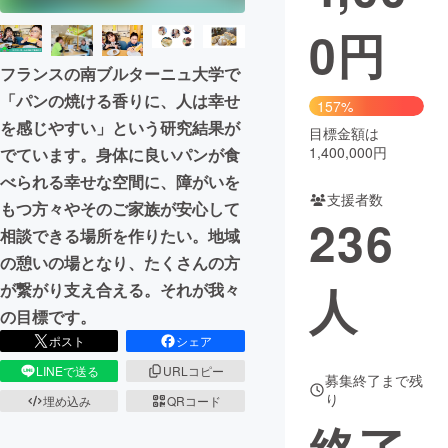
0
円
まちづくり・地域活性化
フランスの南ブルターニュ大学で
「パンの焼ける香りに、人は幸せ
CAMPFIRE for Social Good
CAMPFIRE Creation
157%
を感じやすい」という研究結果が
CAMPFIREふるさと納税
machi-ya
コミュニティ
目標金額は
1,400,000円
でています。身体に良いパンが食
べられる幸せな空間に、障がいを
支援者数
もつ方々やそのご家族が安心して
236
相談できる場所を作りたい。地域
の憩いの場となり、たくさんの方
人
が繋がり支え合える。それが我々
の目標です。
ポスト
シェア
LINEで送る
URLコピー
募集終了まで残
り
埋め込み
QRコード