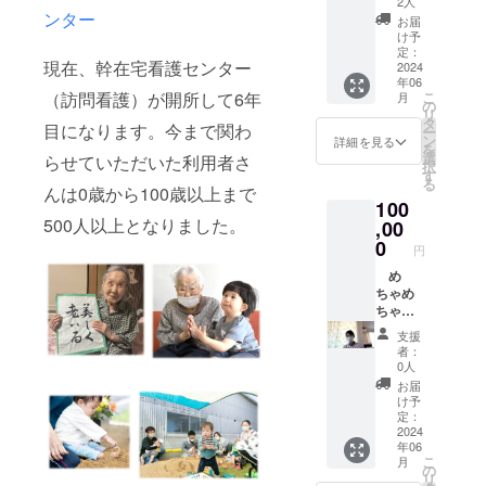
名前、
2人
プ全体
期入所
ンター
もしく
お届
の活動
体験ツ
は会社
け予
を記録
アーが
のホー
定：
現在、幹在宅看護センター
したオ
できる
2024
ムペー
年06
リジナ
プラ
ジを幹
こ
（訪問看護）が開所して6年
月
ルアル
ン
のホー
の
リ
バム
100,000
ムペー
タ
目になります。今まで関わ
ー
（A4サ
円....心
ジとメ
ン
詳細を見る
を
イズ・
をこめ
ニュー
選
らせていただいた利用者さ
択
約15
たお礼
表に掲
す
る
ペー
のメー
載いた
んは0歳から100歳以上まで
100
ジ）を
ルと
しま
500人以上となりました。
お送り
「パン
,00
す。支
しま
deヒロ
援時、
0
円
す。ま
オ バ
必ず備
た、お
ラエ
め
考欄に
名前、
ティー
ちゃめ
掲載を
もしく
セッ
ちゃ幹
希望さ
は会社
ト」
グッズ
れるお
支援
のホー
（カン
で応援
名前、
者：
ムペー
パー
して
もしく
0人
ジを幹
ニュ・
zoomが
は会社
お届
のホー
メラン
できる
のHPア
け予
ムペー
ジェ・
プラ
ドレス
定：
ジとメ
食パン
ン 心
2024
をご記
年06
ニュー
２分の
を込め
入くだ
こ
月
表に掲
１カッ
たお礼
さい。
の
リ
載いた
ト）引
のメー