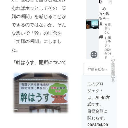
アーは
0
円
す。支
ます。
メール
2024年
あればホッとしてその「笑
援時、
また、
と「パ
め
末まで
必ず備
お名
ンdeヒ
ちゃめ
です）
顔の瞬間」を感じることが
考欄に
前、も
ロオ
ちゃ幹
定員1日
掲載を
しくは
バラエ
グッズ
2名で、
できるのではないか、そん
支援
希望さ
会社の
ティー
で応援
日程は
者：
れるお
ホーム
セッ
して講
な想いで「幹」の理念を
相談さ
0人
名前、
ページ
ト」
演を企
せてい
お届
「笑顔の瞬間」にしまし
もしく
を幹の
（カン
画でき
ただき
け予
は会社
ホーム
パー
るプラ
ます。
定：
た。
のHPア
ページ
ニュ・
ン 心
2024
年06
ドレス
とメ
メラン
を込め
こ
月
をご記
ニュー
ジェ・
たお礼
の
「幹はうす」開所について
リ
入くだ
表に掲
食パン
のメー
タ
ー
さい。
載いた
２分の
ルと特
ン
詳細を見る
を
メ
しま
１カッ
製ポス
選
択
ニュー
す。※備
ト）引
トカー
す
る
掲載期
考欄に
換券10
ド７種
このプロ
間は1
掲載を
枚とラ
セッ
ジェクト
年、
希望さ
ンチチ
ト、幹
ホーム
れるお
ケット
グッズ
は、
All-In方
ページ
名前、
10枚を
３セッ
式
です。
掲載期
もしく
添付、
ト、半
間は5年
は会社
有効期
年に１
目標金額に
です。
のHPア
限は
回の幹
関わらず、
また、
ドレス
2024年
会報を
ご希望
をご記
12月末
２回、
2024/04/29
者には
入くだ
とさせ
年に１