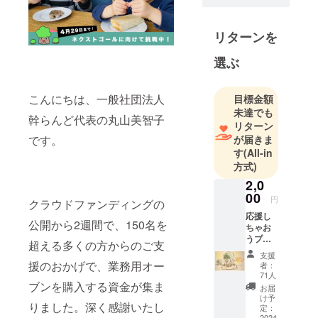
リターンを
選ぶ
こんにちは、一般社団法人
目標金額
未達でも
幹らんど代表の丸山美智子
リターン
です。
が届きま
す
(All-in
方式)
2,0
00
円
クラウドファンディングの
応援し
公開から2週間で、150名を
ちゃお
うプラ
超える多くの方からのご支
ン
支援
2,000
援のおかげで、業務用オー
者：
円...心を
71人
込めた
ブンを購入する資金が集ま
お届
お礼の
け予
りました。深く感謝いたし
メール
定：
2024