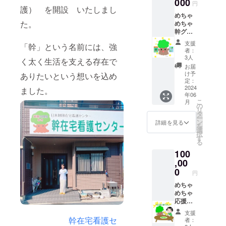
ロオ
000
考欄に
す。支
円
護） を開設 いたしまし
バラエ
掲載を
援時、
めちゃ
ティー
希望さ
必ず備
た。
めちゃ
セッ
れるお
考欄に
幹グッ
ト」
名前、
掲載を
ズいっ
（カン
もしく
希望さ
支援
「幹」という名前には、強
ぱいで
パー
は会社
れるお
者：
応援す
ニュ・
のHPア
3人
名前、
く太く生活を支える存在で
るプラ
メラン
ドレス
もしく
お届
ン 心を
ジェ・
をご記
け予
ありたいという想いを込め
は会社
込めた
食パン
定：
入くだ
のHPア
お礼の
2024
２分の
ました。
さい。
ドレス
年06
メール
１カッ
メ
をご記
こ
月
と特製
ト）引
の
ニュー
入くだ
リ
ポスト
換券3枚
タ
掲載期
さい。
ー
カード
とラン
ン
間は1
詳細を見る
メ
を
７種
チチ
選
年、
ニュー
択
セッ
ケット
す
ホーム
掲載期
る
ト、幹
３枚を
ページ
間は1
100
グッズ
添付、
掲載期
年、
３セッ
,00
有効期
間は５
ホーム
ト、半
限は
0
年で
ページ
円
年に１
2024年
す。
掲載期
回の幹
めちゃ
12月末
間は5年
会報を
めちゃ
とさせ
です。
２回、
応援し
ていた
年に１
てラン
だきま
支援
回の幹
チと1泊
す。お
幹在宅看護セ
者：
グルー
2日幹短