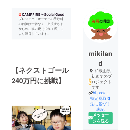
プロジェクトオーナーの手数料
の負担は一切なく、支援者さま
からのご協力費（12％＋税）に
より運営しています。
mikilan
d
【ネクストゴール
和歌山県
初めてのプ
240万円に挑戦】
ロジェクト
です
https://miki-zaitaku.com/
特定商取引
法に基づく
表記
メッセー
ジを送る