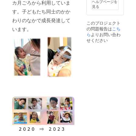
ヘルプページを
カ月ごろから利用していま
談期限
ドレス
載いた
見る
は2024
をご記
しま
す。子どもたち同士のかか
年12月
入くだ
す。※備
末とさ
さい。
考欄に
わりのなかで成長発達して
このプロジェクト
せてい
メ
掲載を
います。
の問題報告は
こち
ただき
ニュー
希望さ
ます。
掲載期
れるお
ら
よりお問い合わ
間は1
名前、
せください
年、
もしく
ホーム
は会社
ページ
のHPア
掲載期
ドレス
間は5年
をご記
です。
入くだ
また、
さい。
ご希望
メ
者には
ニュー
１泊２
掲載期
日の幹
間は１
短期入
年、
所体験
ホーム
ツアー
ページ
にご招
掲載期
待いた
間は５
しま
年で
す。
す。さ
Pooマ
らに、
スター
代表丸