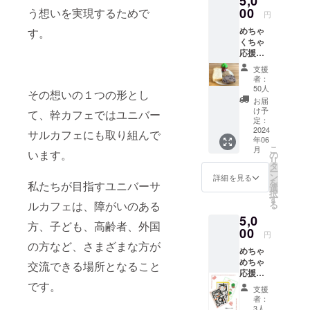
5,0
00
う想いを実現するためで
円
めちゃ
す。
くちゃ
応援す
るプラ
支援
ン
者：
5,000
50人
その想いの１つの形とし
円...心を
お届
込めた
け予
て、幹カフェではユニバー
お礼の
定：
メール
2024
サルカフェにも取り組んで
年06
とパン
こ
月
試食券
います。
の
リ
(カン
タ
ー
パー
ン
詳細を見る
を
私たちが目指すユニバーサ
ニュ・
選
択
メラン
す
ルカフェは、障がいのある
る
ジェ・
5,0
食パン
方、子ども、高齢者、外国
１カッ
00
円
トず
の方など、さまざまな方が
めちゃ
つ）２
めちゃ
枚を添
交流できる場所となること
応援す
付しま
るプラ
です。
す。有
支援
ン 心
効期限
者：
を込め
は2024
3人