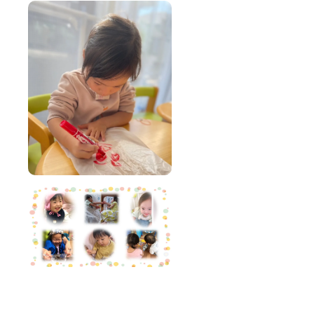
による
山の
排便ケ
zoom相
アの極
談（60
意レク
分）
チャー
と、現
、そし
地での
て夜通
講演を
し語り
行いま
合いた
す。日
いで
程は相
す。
談させ
（短期
ていた
入所宿
だきま
泊体験
す。日
は2024
程の相
年末ま
談期限
でで
は2024
す） 定
年12月
員2名と
末とさ
し、日
せてい
程は相
ただき
談させ
ます(現
ていた
地まで
だきま
の交通
す。
費のみ
ご負担
いただ
きま