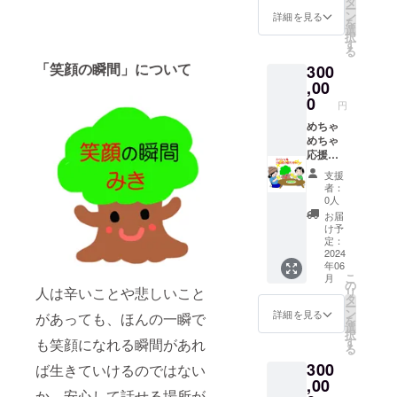
メ
タ
ー
しま
換券3枚
ルと特
ニュー
ン
詳細を見る
を
す。※備
とラン
製ポス
掲載期
選
択
考欄に
チチ
トカー
間は1
す
る
掲載を
ケット
ド７種
年、
「笑顔の瞬間」について
300
希望さ
３枚を
セッ
ホーム
れるお
添付、
ト、幹
,00
ページ
名前、
有効期
グッズ
掲載期
0
円
もしく
限は
３セッ
間は5年
は会社
2024年
ト、半
めちゃ
です。
のHPア
12月末
年に１
めちゃ
また、
ドレス
とさせ
回の幹
応援し
ご希望
をご記
ていた
会報を
てラン
者には
支援
入くだ
だきま
２回、
チと１
１日の
者：
さい。
す。ま
年に１
泊２日
幹体験
0人
メ
た、お
回の幹
で幹短
ツアー
お届
ニュー
名前、
グルー
期入所
にご招
け予
掲載期
もしく
プ全体
体験
待いた
定：
間は1
は会社
の活動
Pooマ
2024
しま
年06
年、
のホー
を記録
スター
す。和
こ
月
ホーム
ムペー
したオ
研修ツ
歌山市
の
人は辛いことや悲しいこと
リ
ページ
ジを幹
リジナ
アーに
冬野の
タ
ー
掲載期
のホー
ルアル
参加で
幹らん
ン
詳細を見る
があっても、ほんの一瞬で
を
間は５
ムペー
バム(A4
きるプ
どでお
選
択
年で
ジとメ
サイ
ラン
こない
す
も笑顔になれる瞬間があれ
る
す。
ニュー
ズ、約
300,000
ます。
300
表に掲
15ペー
円...心を
ば生きていけるのではない
（幹体
載いた
ジ)をお
こめた
,00
験ツ
か、安心して話せる場所が
しま
送りし
お礼の