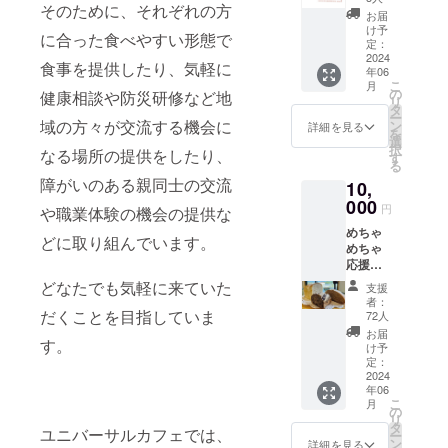
そのために、それぞれの方
たお礼
年12月
お届
のメー
末とさ
け予
に合った食べやすい形態で
ルと特
せてい
定：
製ポス
2024
ただき
食事を提供したり、気軽に
年06
トカー
ます。
こ
月
ド３種
の
健康相談や防災研修など地
リ
セット
タ
ー
をお送
域の方々が交流する機会に
ン
詳細を見る
を
りしま
選
択
なる場所の提供をしたり、
す。
す
る
障がいのある親同士の交流
10,
000
円
や職業体験の機会の提供な
めちゃ
どに取り組んでいます。
めちゃ
応援し
てパン
どなたでも気軽に来ていた
支援
を食べ
者：
るプラ
だくことを目指していま
72人
ン
お届
す。
10,000
け予
円...心を
定：
こめた
2024
年06
お礼の
こ
月
メール
の
リ
と「パ
タ
ユニバーサルカフェでは、
ー
ンdeヒ
ン
詳細を見る