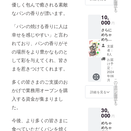
を
ロオ
選
優しく包んで癒される素敵
択
バラエ
す
る
ティー
なパンの香りが漂います。
10,
セッ
ト」引
000
円
「パンの焼ける香りに人は
換券
さらに
（カン
幸せを感じやすい」と言わ
めちゃ
パー
めちゃ
ニュ・
れており、パンの香りがそ
応援す
メラン
支援
るプラ
ジェ・
者：
の場所をより豊かなものと
ン 心
食パン
8人
を込め
２分の
して彩を与えてくれ、皆さ
お届
たお礼
１カッ
け予
のメー
まを惹きつけてくれます。
ト）を
定：
ルと特
2024
添付い
年06
製ポス
たしま
こ
月
多くの皆さまのご支援のお
トカー
す。有
の
リ
ド７種
効期限
タ
ー
かげで業務用オーブンを購
セット
は2024
ン
詳細を見る
を
をお送
年12月
選
入する資金が集まりまし
択
りし、
末とさ
す
る
お名前
せてい
た。
30,
をホー
ただき
ムぺー
000
ます。
円
ジに掲
また、
今後、より多くの皆さまに
めちゃ
載しま
お名前
めちゃ
食べていただくパンを焼く
す。※備
をホー