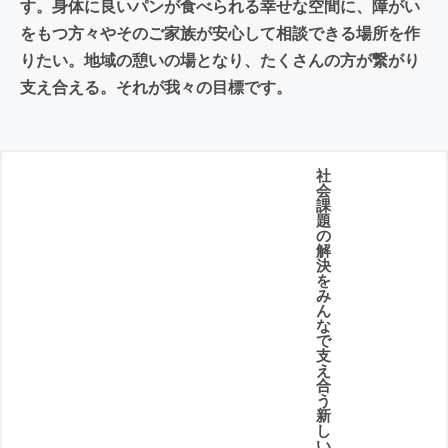
す。身体に良いパンが食べられる幸せな空間に、障がい
をもつ方々やそのご家族が安心して相談できる場所を作
りたい。地域の憩いの場となり、たくさんの方が繋がり
支え合える。それが我々の目標です。
社
会
課
題
の
解
決
を
み
ん
な
で
支
え
合
う
新
し
い