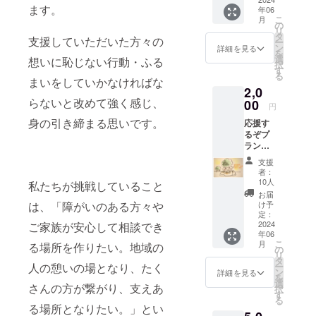
とパン
ます。
年06
試食券
こ
月
(カン
の
リ
パー
タ
支援していただいた方々の
ー
ニュ・
ン
詳細を見る
を
メラン
選
想いに恥じない行動・ふる
択
ジェ・
す
る
食パン
まいをしていかなければな
2,0
１カッ
らないと改めて強く感じ、
トずつ)
00
円
を添付
身の引き締まる思いです。
応援す
しま
るぞプ
す。有
ラン
効期限
心を込
は2024
支援
めたお
年12月
者：
礼の
末とさ
10人
私たちが挑戦していること
メール
せてい
お届
と特製
ただき
は、「障がいのある方々や
け予
ポスト
ます。
定：
カード
2024
ご家族が安心して相談でき
年06
をお送
こ
月
る場所を作りたい。地域の
りしま
の
リ
す。
タ
人の憩いの場となり、たく
ー
ン
詳細を見る
を
選
さんの方が繋がり、支えあ
択
す
る
る場所となりたい。」とい