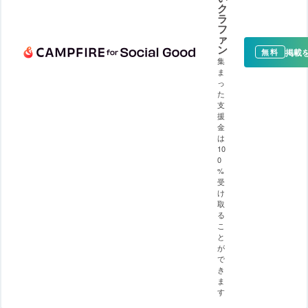
ク
ラ
フ
ァ
ン
掲載
無料
集
ま
っ
た
支
援
金
は
10
0
%
受
け
取
る
こ
と
が
で
き
ま
す