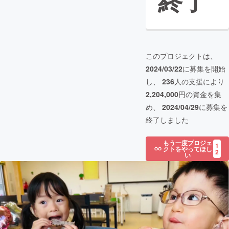
終了
このプロジェクトは、
2024/03/22
に募集を開始
し、
236
人の支援により
2,204,000
円の資金を集
め、
2024/04/29
に募集を
終了しました
もう一度プロジェ
1
クトをやってほし
2
い