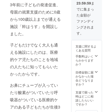
23:59:59
ま
１泊２
さい。
ていた
回の幹
3年前に子どもの発達促進、
日の幹
メ
だきま
グルー
でに集まっ
母親の就業支援のために0歳
短期入
ニュー
す。ま
プ全体
た金額が
所体験
掲載期
た、お
の活動
から100歳以上までが通える
ツアー
間は１
名前、
を記録
ファンディ
にご招
年、
もしく
したオ
施設「幹はうす」を開設し
ングされま
待いた
ホーム
は会社
リジナ
しま
ページ
のホー
ルアル
す。
ました。
す。夜
掲載期
ムペー
バム(A4
通し語
間は５
ジを幹
サイ
り合い
年で
のホー
ズ・約
子どもだけでなく大人も通
支援に関するよ
たいで
す。さ
ムペー
15ペー
くある質問
える施設にしたのは、医療
す。
らに代
ジとメ
ジ)をお
（短期
表丸山
ニュー
送りし
手数料はいく
的ケア児たちのことを地域
入所宿
のzoom
表に掲
ます。
らかかります
泊体験
講義ま
載いた
また、
か？
の人たちに知ってもらいた
は2024
たは
しま
お名
年末ま
zoom相
す。支
前、も
目標金額に届
かったからです。
でで
談（60
援時、
しくは
かなかった場
す）定
分）を
必ず備
会社の
合どうなりま
員2名と
行いま
考欄に
ホーム
すか？
お鼻にチューブが入ってい
し、日
す。日
掲載を
ページ
程は相
程は相
希望さ
を幹の
たり酸素がついていたり呼
支援で困った
談させ
談させ
れるお
ホーム
時はどこに相
吸器がついている医療的ケ
ていた
ていた
名前、
ページ
談したらいい
だきま
だきま
もしく
とメ
ですか？
アのある子どもたちが生後3
す。
す。日
は会社
ニュー
程の相
のHPア
表に掲