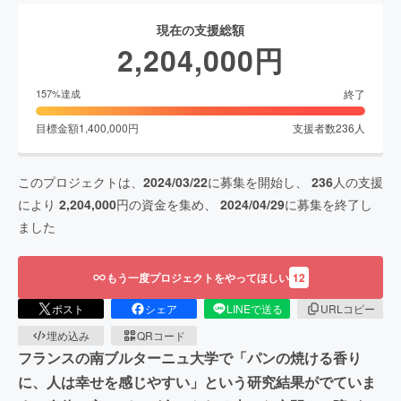
現在の支援総額
2,204,000
円
終了
157
%達成
目標金額
1,400,000
円
支援者数
236
人
このプロジェクトは、
2024/03/22
に募集を開始し、
236
人の支援
により
2,204,000
円の資金を集め、
2024/04/29
に募集を終了し
ました
もう一度プロジェクトをやってほしい
12
ポスト
シェア
LINEで送る
URLコピー
埋め込み
QRコード
フランスの南ブルターニュ大学で「パンの焼ける香り
に、人は幸せを感じやすい」という研究結果がでていま