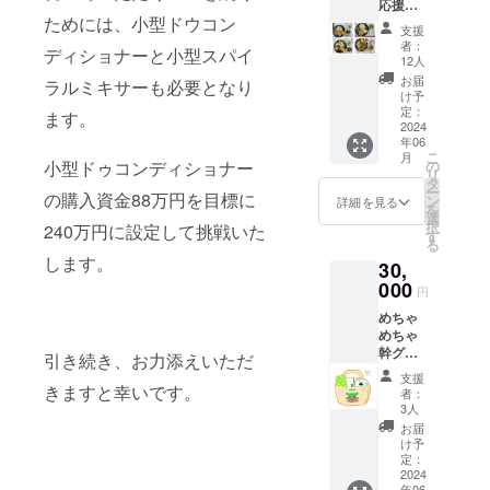
応援し
考欄に
ムペー
ためには、小型ドウコン
てラン
掲載を
ジに掲
支援
チがで
希望さ
載いた
者：
ディショナーと小型スパイ
きるプ
れるお
しま
12人
ラン
名前を
す。支
お届
ラルミキサーも必要となり
30,000
ご記入
援時、
け予
円...心を
くださ
定：
必ず備
ます。
こめた
2024
い。
考欄に
年06
お礼の
ホーム
掲載を
こ
月
メール
ページ
小型ドゥコンディショナー
の
希望さ
リ
と「パ
掲載期
タ
れるお
ー
の購入資金88万円を目標に
ンdeヒ
間は５
ン
名前を
詳細を見る
を
ロオ
年で
選
ご記入
択
240万円に設定して挑戦いた
バラエ
す。
す
くださ
る
ティー
い。
します。
30,
セッ
ホーム
ト」
000
ページ
円
（カン
掲載期
めちゃ
パー
間は5年
めちゃ
ニュ・
です。
幹グッ
メラン
引き続き、お力添えいただ
ズで応
ジェ・
支援
援する
きますと幸いです。
食パン
者：
プラン
２分の
3人
心を込
１カッ
お届
めたお
ト）引
け予
礼の
換券２
定：
メール
2024
枚とラ
年06