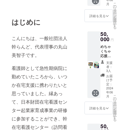
と特製
ンチチ
こ
月
ポスト
ケット
の
リ
カード
２枚を
タ
ー
７種
添付い
ン
詳細を見る
を
セッ
はじめに
たしま
選
択
ト、幹
す。有
す
る
グッズ
効期限
50,
セッ
は2024
こんにちは、一般社団法人
ト、半
000
年12月
円
年に１
末とさ
幹らんど、代表理事の丸山
めちゃ
回の会
せてい
くちゃ
報を２
ただき
美智子です。
応援し
回お送
ます。
てラン
りしま
また、
支援
チと１
す。お
お名
者：
看護師として急性期病院に
日幹体
名前、
前、も
3人
験ツ
もしく
しくは
勤めていたころから、いつ
お届
アーが
は会社
会社の
け予
できる
か在宅支援に携わりたいと
のホー
定：
ホーム
プラ
2024
ムペー
ページ
年06
思っていました。縁あっ
ン
ジを幹
を幹の
こ
月
50,000
のホー
の
ホーム
リ
て、日本財団在宅看護セン
円...心を
ムペー
タ
ページ
ー
こめた
ジとメ
ン
とメ
詳細を見る
ター起業家育成事業の研修
を
お礼の
ニュー
選
ニュー
択
メール
表に掲
す
表に掲
に参加することができ、幹
る
と「パ
載しま
載いた
50,
ンdeヒ
す。※備
在宅看護センター（訪問看
しま