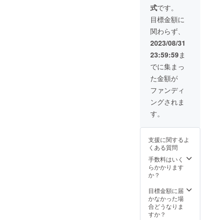
ます。
い。 ※
分程
式
です。
掲載内
度）で
容は
の御礼
目標金額に
メール
メッ
関わらず、
にて打
セージ
合せさ
URLを
2023/08/31
せてい
付けて
23:59:59
ま
ただき
お送り
ます。
しま
でに集まっ
※ネット
す。 ・
た金額が
ワーク
ご自宅
ビジネ
で楽し
ファンディ
スや企
んでい
ングされま
業イ
ただけ
メージ
る、た
す。
が相違
けの花
する場
さん作
合等、
品の竹
支援に関するよ
掲載を
の灯篭
くある質問
お断り
をお送
させて
りしま
手数料はいく
いただ
す。 ・
らかかります
く場合
ご本殿
か？
があり
での掲
ます。
載は、
目標金額に届
お断り
ご本殿
かなかった場
させて
がある
合どうなりま
いただ
限り掲
すか？