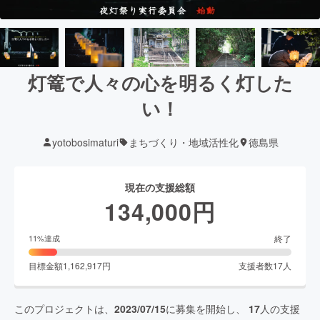
灯篭で人々の心を明るく灯した
い！
yotobosimaturi
まちづくり・地域活性化
徳島県
現在の支援総額
134,000
円
終了
11
%達成
目標金額
1,162,917
円
支援者数
17
人
このプロジェクトは、
2023/07/15
に募集を開始し、
17
人の支援