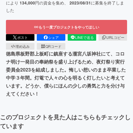
により
134,000
円の資金を集め、
2023/08/31
に募集を終了しま
した
もう一度プロジェクトをやってほしい
ポスト
シェア
LINEで送る
URLコピー
埋め込み
QRコード
徳島県板野郡上板町に鎮座する瀧宮八坂神社にて、コロ
ナ明け一発目の奉納祭を盛り上げるため、夜灯祭り実行
委員会2023を結成しました。悔しい想いのまま卒業した
中学３年間。灯篭で人々の心を明るく灯したいと考えて
います。どうか、僕らにほんの少しの勇気と力を分け与
えてください！
このプロジェクトを見た人はこちらもチェックし
ています