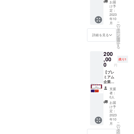
く場合
思いま
（841㎜
セージ
お届
があり
す。 ※
×594
付
け予
ます。
画像
㎜）で
き）、
定：
お断り
は、イ
す。 ※
たけの
2023
年10
させて
メージ
掲載方
花作品
こ
月
いただ
となり
法は、
竹の灯
の
リ
いた場
ます。
文字の
篭、神
タ
ー
合にお
み・ロ
社境内
ン
詳細を見る
を
いても
ゴ・バ
にて掲
選
択
返金は
ナー掲
示】 ・
す
る
いたし
載など
フォト
200
かねま
ご指定
アルバ
す。 ※
くださ
ムに、
,00
残り1
掲載期
い。 ※
動画（5
0
円
間は、
掲載内
分程
開催当
容は
度）で
【プレ
日のみ
メール
の御礼
ミアム
となり
にて打
メッ
企業ス
ます。
合せさ
セージ
ポン
支援
せてい
URLを
サー枠
者：
ただき
付けて
（企業
0人
ます。
お送り
名掲載
お届
※ネット
しま
1682㎜
け予
ワーク
す。 ・
×594
定：
ビジネ
ご自宅
㎜）】
2023
年10
スや企
で楽し
夜灯祭
こ
月
業イ
んでい
りの企
の
リ
メージ
ただけ
業スポ
タ
ー