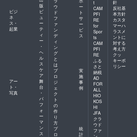
ラ
ポ
針
t
版
ウ
ー
反社基
CAM
ビジ
ビ
ド
ト
本方針
PFI
ネ
ュ
フ
サ
カスタ
RE
ス・
ー
ァ
ー
マーハ
for
起業
テ
ン
ビ
ラスメ
Spor
ィ
デ
ス
ントに
ts
ー
ィ
対する
CAM
・
ン
考え方
PFI
ヘ
グ
クッ
RE
ル
と
キーポ
ふる
ス
は
リシー
さと
ケ
プ
実
納税
ア
ロ
施
AD
アー
舞
ジ
事
FOR
ト・
台
ェ
例
ALL
写真
・
ク
HIO
パ
ト
KOS
フ
の
HI
ォ
作
JFA
ー
り
クラ
マ
方
ウド
ン
プ
統
ファ
ス
ロ
計
ン