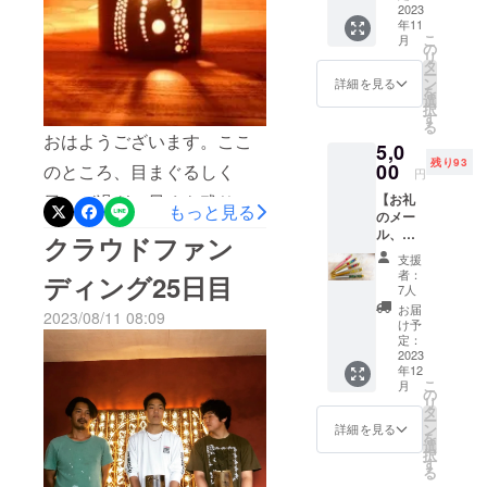
古来から自然発生的に続く
ウドファンディング上でも
ターン
2023
りの運営と
年11
です。
神社という存在に改めて想
まだまだ募集しております
こ
月
夜灯祭
して
の
リ
いを馳せる毎日でした。こ
り実行
ので、何卒よろしくお願い
タ
一緒に盛り
ー
委員会
ン
詳細を見る
れから時代が変わり、益々
を
上げていき
致します。
から熱
選
択
いお礼
す
たいとのこ
皆様の生活や神社という存
る
のメー
おはようございます。ここ
とから、こ
5,0
ルをお
在も形を変えていくことと
残り93
のクラウド
送りさ
00
のところ、目まぐるしく
円
は思いますが、コロナとい
せてい
ファンディ
【お礼
日々が過ぎ、早くも残りわ
ただき
もっと見る
う世界的に流行した感染症
ング
のメー
ます。
ずかとなってきました。ま
ル、オ
なお、
に挑戦させ
クラウドファン
のおかげで、一生に一度し
リジナ
支援時
支援
ずは、神社についてのご報
ていただく
ルボー
に上乗
かない中学生活を悔しいと
者：
ディング25日目
運びとなり
ルペ
せ支援
7人
告となりますが、スズメバ
ン】 お
思った高校生がいること、
が可能
ました。
お届
2023/08/11 08:09
礼の
チの巣につきましてあのあ
です。
け予
また子供達に未来に希望を
メール
応援の
定：
とさらにもう一つ発見して
に、実
2023
皆様のお力
気持ち
残せるのは今の大人しかい
年12
行委員
の上乗
をお借りし
しまい、なんとか除去する
こ
月
会オリ
せ、大
の
ないことをこのプロジェク
リ
たく存じま
ジナル
歓迎で
タ
ことに成功しました。スズ
ー
のボー
トを通じて伝えていければ
す！ ※
ン
す。
詳細を見る
を
ルペン
メバチの巣は大きくなって
メール
選
どうぞ、よ
択
と思います。改めて、ご支
をお送
の送信
す
る
しまうと業者に頼むしかな
ろしくお願
りさせ
時期は