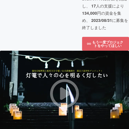
し、
17
人の支援により
134,000
円の資金を集
め、
2023/08/31
に募集を
終了しました
もう一度プロジェク
トをやってほしい