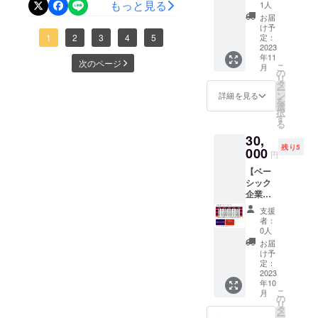
ろしくお願い致します。10
掲示】
いたし
もっと見る
ます。
1人
だきました。まだまだ、目
上板町
ます。初回をどうやって盛
まし
あらか
お届
が下がったからか、5匹ほど
月21日（土）の開催、リ
産次郎
た。プ
じめ、
け予
標金額には及びませんが、
り上げていくか、そして継
柿と神
ロのカ
定：
ウヨウヨと飛び回っていま
1
2
3
4
5
ご了承
ターン商品の発送まで、鞭
社境内
2023
メラマ
くださ
少しでも予定していた内容
続していくためにはどうす
年11
した。もう少し落ち着くま
への掲
打って頑張ります！
ンに撮
い。
次のページ
こ
月
示をご
に近づけるため水面下での
影して
の
るかいつしか自分がいなく
で、巣はそのままにさせて
リ
用意い
いただ
タ
ー
活動を続けております。話
たしま
なったあとも上板町という
いたも
ン
詳細を見る
いただきます。しばらく、
を
した。
のを
選
を聞いていただける方、ご
択
町がある意味で一つになる
・名
フォト
お時間をいただくかもしれ
す
る
称：大
アルバ
協力いただけそうな方、ご
「お祭りの一つになる」こ
ませんが、何卒よろしくお
30,
山の柿
ムに入
残り5
・サイ
紹介いただくだけでも結構
000
れお送
と。そんなことを日々考え
円
願い致します。また、昨日
ズ：内
りいた
です。一つ一つ丁寧に対応
【ベー
寸：
ながら準備しています。ま
しま
は、徳島新聞デジタル版の
シック
355×25
す。 ※
させていただきます。ぜ
だまだ、芽が出たばかりの
企業ス
5×110
開催終
記者の方がご来社になり、
ポン
mm ・
了後、
ひ、お声がけよろしくお願
支援
このお祭りをどうか皆さま
サー
高校生2人へ夜灯祭りについ
重量：
プロの
者：
（企業
４キロ
い致します。
カメラ
0人
も一緒になって創り上げて
て、約1時間30分程取材を受
名掲載
・保存
マンか
お届
297mm
方法：
いただけたらと思います。
ら写真
け予
けました。8月20日（日）に
×210m
常温 ・
定：
納品→
ご支援、ご協力の程、よろ
m）】
2023
賞味期
フォト
徳島新聞デジタル版に掲載
年10
夜灯祭
限：常
アルバ
こ
しくお願い申し上げます。
月
りの企
されるようですが、改めて
温保存
の
ム作成
リ
業スポ
の場
タ
のた
ー
ご報告させていただきま