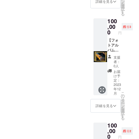
ンサー
合：約5
ン
め、12
詳細を見る
を
枠で
日 ※11
選
月頃か
す。
択
す。
月頃か
す
ら順次
る
１）境
ら順次
送付開
100
内にあ
発送い
始とな
なたの
,00
たしま
る予定
残り3
企業名
す。
0
です。
円
を掲載
いたし
【フォ
ます。
トアル
※掲載サ
バム
イズは
（動
支援
297mm
画、お
者：
×210m
礼メッ
0人
m（A4
セージ
お届
サイ
付
け予
ズ）で
き）、
定：
す。
たけの
2023
年12
（デザ
花作品
こ
月
インに
竹の灯
の
リ
より変
篭、神
タ
ー
更の可
社境内
ン
詳細を見る
を
能性が
にて掲
選
択
ありま
示】 ・
す
る
す） ※
フォト
100
掲載方
アルバ
法は、
ムに、
,00
残り2
文字の
動画（5
0
円