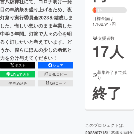
宮八坂神社にて、コロナ明け一発
目の奉納祭を盛り上げるため、夜
11%
まちづくり・地域活性化
灯祭り実行委員会2023を結成しま
目標金額は
1,162,917円
した。悔しい想いのまま卒業した
CAMPFIRE for Social Good
CAMPFIRE Creation
中学３年間。灯篭で人々の心を明
支援者数
CAMPFIREふるさと納税
machi-ya
コミュニティ
るく灯したいと考えています。ど
17
人
うか、僕らにほんの少しの勇気と
力を分け与えてください！
ポスト
シェア
募集終了まで残
LINEで送る
URLコピー
り
埋め込み
QRコード
終了
このプロジェクトは、
2023/07/15
に募集を開始