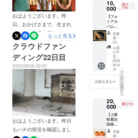
援をいただいた皆様に心か
10,
ていた
2023年
いいたしま
く、巣の除去代は5万以上か
残り
だきま
000
11月の
100
ら感謝を申し上げます。本
円
す。
す。 ※
予定で
かるようで、大きくなる前
おはようございます。昨
【フォ
クラウ
当にありがとうございまし
す。
トアル
ドファ
になんとか除去できて良
日、おかげさまで、生まれ
た。なお、リターン商品に
バム
ンディ
かったと胸を撫で下ろして
（お礼
ング終
てから41年目を迎えること
支援
つきましては、準備ができ
もっと見る
の手紙
了後、
者：
いるところです。また、ク
が出来ました。お祝いの
付
順次
0人
次第、準備発送をいたしま
クラウドファン
き）】
ボール
お届
ラウドファンディング上で
メッセージやメールをいた
開催当
ペンを
すので、今しばらくお待ち
け予
ディング22日目
日、お
制作い
定：
は反映されておりません
だきました皆さま、ありが
ください。また、今後の活
越しに
2023
たしま
年12
が、仕事の合間をぬって、
2023/08/08 08:00
なる方
すの
とうございました！クラウ
動については、私（眞木）
こ
月
もお越
で、
の
上板町内の法人・個人の方
リ
ドファンディングも終盤へ
しにな
メール
タ
の個人ブログにて発信させ
ー
れない
の送信
ン
詳細を見る
へ順次、説明とお願いを直
を
と向かっております。目標
方もお
時期は
ていただきますので、フォ
選
択
楽しみ
2023年
接させていただいており、
す
達成は難しいかもしれませ
る
ローいただければと思いま
いただ
12月の
現在のところ約10万円ほど
20,
ける
予定で
んが、最後までやり抜きた
す。Instagram、Facebookに
残り19
フォト
000
す。 ※
円
上積みされる予定です。さ
いと思います！初めて行う
アルバ
ボール
て、「yasumaki123da」と
【上板
ム（お
ペンの
らに、今回神社としても励
催しには、様々な苦難があ
町産次
礼の手
おはようございます。昨日
種類
検索していただければ出る
郎柿、
紙付
は、ラ
みをつけるため、宮司より
りますが、個人的にはこれ
もハチの状況を確認しまし
神社境
かと思います。どうぞ、よ
き）を
ンダム
支援
内にて
一先ず3万円を捻出していた
ご用意
となり
を楽しみながら準備してい
者：
たが、天候不良により気温