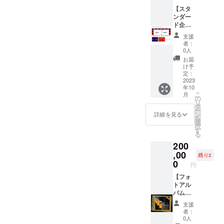
み・ロ
分程
ゴ・バ
度）で
【スタ
ナー掲
の御礼
ンダー
載など
メッ
ド企業
ご指定
セージ
スポン
支援
くださ
URLを
サー枠
者：
い。 ※
付けて
（企業
0人
掲載内
お送り
名掲載
お届
容は
しま
841㎜
け予
メール
す。 ・
×594
定：
にて打
ご自宅
㎜）】
2023
年10
合せさ
で楽し
夜灯祭
こ
月
せてい
んでい
りの企
の
リ
ただき
ただけ
業スポ
タ
ー
ます。
る、た
ンサー
ン
詳細を見る
を
※ネット
けの花
枠で
選
択
ワーク
さん作
す。
す
る
ビジネ
品の竹
１）境
200
スや企
の灯篭
内にあ
業イ
お送り
なたの
,00
残り2
メージ
しま
企業名
0
円
が相違
す。 ※
を掲載
する場
１～
いたし
【フォ
合等、
３ヶ月
ます。
トアル
掲載を
程度お
※掲載サ
バム
お断り
待ちい
イズ
（動画
支援
させて
ただけ
は、A1
お礼
者：
いただ
ればと
サイズ
メッ
0人