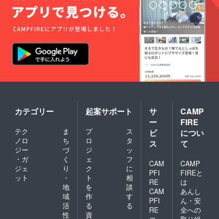
カテゴリー
起案サポート
サ
CAMP
ー
FIRE
テク
ま
プ
ス
ビ
につい
ノロ
ち
ロ
タ
ス
て
ジー
づ
ジ
ッ
・ガ
く
ェ
フ
CAM
CAMP
ジェ
り
ク
に
PFI
FIREと
ット
・
ト
相
RE
は
地
を
談
CAM
あんし
域
作
す
PFI
ん・安
活
る
る
RE
全への
性
資
コ
取り組