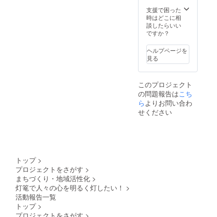
いた場
載しま
合にお
す。
支援で困った
いても
なお、
時はどこに相
返金は
記載名
談したらいい
いたし
につい
ですか？
かねま
ては、
す。 ※
メール
ヘルプページを
掲載期
にてお
見る
間は、
打ち合
開催当
わせさ
日のみ
せてい
このプロジェクト
となり
ただき
の問題報告は
こち
ます。
ます。
※１～
ら
よりお問い合わ
３ヶ月
せください
程度お
待ちい
ただけ
ればと
思いま
す。 ※
トップ
>
画像
プロジェクトをさがす
>
は、イ
まちづくり・地域活性化
>
メージ
となり
灯篭で人々の心を明るく灯したい！
>
ます。
活動報告一覧
トップ
>
プロジェクトをさがす
>