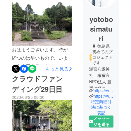
yotobo
simatu
ri
徳島県
おはようございます。時が
初めてのプ
ロジェクト
経つのは早いもので、いよ
です
いよ本日クラウドファン
もっと見る
瀧宮八坂神
ディングでの募集は最終日
社 権禰宜
クラウドファン
NPO法人 勝
を迎えることとなりまし
ディング29日目
手に町おこ
た。まずは、ご支援いただ
https://www.instagram.com/yasumaki123da
して委員
https://www.facebook.com/yasuyuki.maki
2023/08/25 08:00
いた皆様、本当にありがと
会 事務局
特定商取引
うございます。皆様のご支
法に基づく
長
表記
任意団体
援のお気持ちをしっかりと
メッセー
夜灯祭り実
当実行委員会にて伝えてい
ジを送る
行委員会