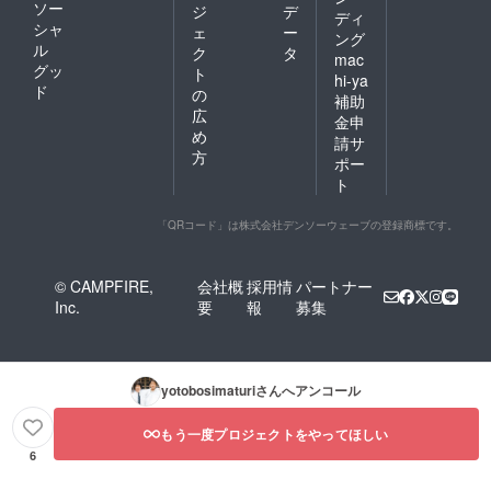
ソー
ジ
デ
ディ
シャ
ェ
ー
ング
ル
ク
タ
mac
グッ
ト
hi-ya
ド
の
補助
広
金申
め
請サ
方
ポー
ト
「QRコード」は株式会社デンソーウェーブの登録商標です。
© CAMPFIRE,
会社概
採用情
パートナー
Inc.
要
報
募集
yotobosimaturi
さんへアンコール
もう一度プロジェクトをやってほしい
6