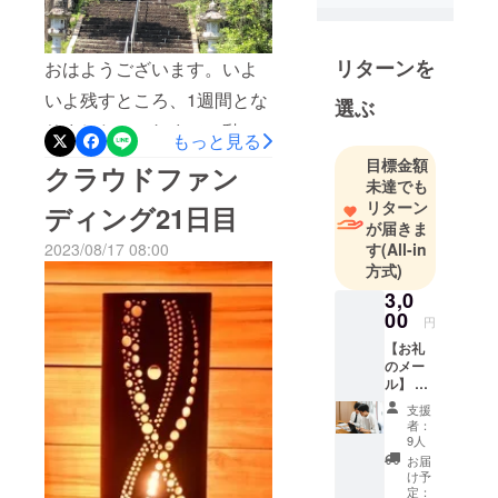
くことをお約束させていた
代表
だきます。短い期間ではあ
父方、母方
りましたが、初めて挑戦し
リターンを
おはようございます。いよ
とも代々神
たクラウドファンディン
いよ残すところ、1週間とな
選ぶ
主の家系で
グ、お願いすることへの難
りました。これまでの動き
す。
もっと見る
母方の実家
しさや挑戦をしていくこと
について報告させて頂く
目標金額
クラウドファン
である徳島
未達でも
への楽しさを高校生にも体
と、上板町の方々について
県板野郡上
リターン
ディング21日目
感してもらうことが出来ま
は、クラウドファンディン
が届きま
板町に鎮座
す
(All-in
した。私自身、この挑戦を
2023/08/17 08:00
する瀧宮八
グを扱えないとのご意見が
方式)
坂神社を
機に、こういったイベント
多く、直接お伺いして説明
3,0
再興するべ
やお祭りが一年二年と続
するを繰り返しておりまし
00
円
く、夜灯祭
き、更には十年以上続くこ
た。恐らくクラウドファン
【お礼
りを開催準
のメー
とが出来れば、それが文化
備中です。
ディング上では、達成が難
ル】 夜
今回、上板
灯祭り
となり人々の意識も変わっ
しいかと思いますが、最後
支援
をただ
町在住の高
者：
ていくのかなと引き締まる
ただ応
までお願いして回りたいと
9人
校１年生が
援した
お届
思いがすると同時に、日本
思います。もちろん、クラ
初めて開催
い人向
け予
けのリ
定：
する夜灯祭