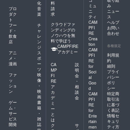
化
料
ミュ
み
プロ
音
請
ニ
ニュー
ダク
楽
求
ティ
ス
ト
CAM
ヘルプ
クラウドファ
フー
チ
PFI
お問い
ンディングの
ド・
ャ
RE
合わせ
ノウハウを無
飲食
レ
Crea
料で学ぼう
店
ン
tion
各種規定
CAMPFIRE
ジ
CAM
アカデミー
アニ
ス
利用規
PFI
メ・
ポ
約
RE
漫画
ー
CA
説
細則
for
ツ
MP
明
プライ
Soci
ファ
映
FI
会
バシー
al
ッ
像
RE
・
ポリ
Goo
ショ
・
ア
相
シー
d
ン
映
カ
談
特定商
CAM
画
デ
会
取引法
PFI
ゲー
書
ミ
に基づ
RE
ム・
籍
ー
く表記
for
サー
・
と
情報セ
Ente
ビス
雑
は
キュリ
rtain
開発
誌
ク
サ
ティ方
men
出