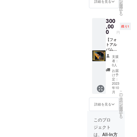
が相違
る、た
ンサー
ン
詳細を見る
を
する場
けの花
枠で
選
択
合等、
さん作
す。
す
る
掲載を
品の竹
１）境
300
お断り
の灯篭
内にあ
させて
をお送
なたの
,00
残り1
いただ
りしま
企業名
0
円
く場合
す。 ・
を掲載
があり
神社境
いたし
【フォ
ます。
内での
ます。
トアル
お断り
掲示
※掲載サ
バム
させて
は、奉
イズ
（動画
支援
いただ
納祭当
は、A１
お礼
者：
いた場
日のみ
サイズ2
メッ
0人
合にお
となり
倍の大
セージ
お届
いても
ます。
きさ
付
け予
返金は
※１～
(1682㎜
き）、
定：
いたし
３ヶ月
×594㎜)
たけの
2023
年10
かねま
程度お
です。
花作品
こ
月
す。 ※
待ちい
※掲載方
竹の灯
の
リ
掲載期
ただけ
法は、
篭、神
タ
ー
間は、
ればと
文字の
社本殿
ン
詳細を見る
を
開催当
思いま
み・ロ
にて掲
選
択
日のみ
す。 ※
ゴ・バ
示】 ・
す
る
となり
画像
ナー掲
フォト
このプロ
ます。
は、イ
載など
アルバ
ジェクト
メージ
ご指定
ムに、
となり
くださ
動画（5
は、
All-In方