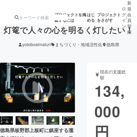
新
ロ
規
グ
会
プロジェクトを掲
はじ
プロジェクト
/
載するには
める
をさがす
イ
員
ン
登
灯篭で人々の心を明るく灯したい！
録
yotobosimaturi
まちづくり・地域活性化
徳島県
人気のプロ
注目のリ
注目の新着プロ
募集終了が近いプ
もうすぐ公開
ジェクト
ターン
ジェクト
ロジェクト
されます
現在の支援総
額
アート・写真
音楽
134,
テクノロジー・ガジェット
ゲーム・サ
000
映像・映画
書籍・雑誌
円
徳島県板野郡上板町に鎮座する瀧
ビジネス・起業
チャレンジ