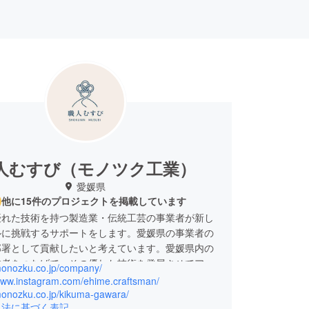
人むすび（モノツク工業）
愛媛県
他に15件のプロジェクトを掲載しています
優れた技術を持つ製造業・伝統工芸の事業者が新し
ルに挑戦するサポートをします。愛媛県の事業者の
部署として貢献したいと考えています。愛媛県内の
業者をつなげて、その優れた技術を発展させてアタ
/monozku.co.jp/company/
戦に取り組んでいきたいと考えていますので、応援
/www.instagram.com/ehime.craftsman/
たします。
/monozku.co.jp/kikuma-gawara/
引法に基づく表記