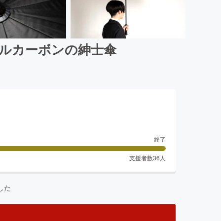
 フルカーボンの紳士傘
終了
支援者数
36
人
した