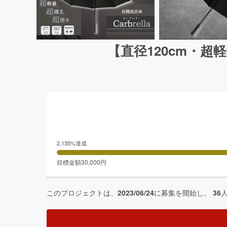
【直径120cm・超
2,135
%達成
目標金額
30,000
円
このプロジェクトは、
2023/06/24
に募集を開始し、
36