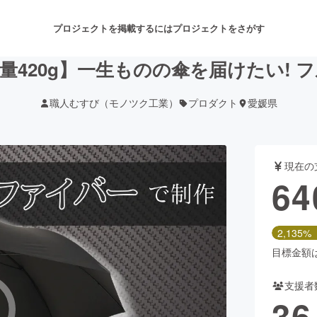
プロジェクトを掲載するには
プロジェクトをさがす
軽量420g】一生ものの傘を届けたい!
職人むすび（モノツク工業）
プロダクト
愛媛県
注目のリターン
注目の新着プロジェクト
募集終了が近いプロジェクト
も
現在の
音楽
舞台・パフォーマンス
64
ゲーム・サービス開発
フード・飲食店
2,135%
書籍・雑誌出版
アニメ・漫画
目標金額は3
支援者
チャレンジ
ビューティー・ヘルスケ
36