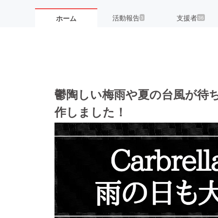
活動報告
支援者
ホーム
3
36
鬱陶しい梅雨や夏の台風が待
作しました！