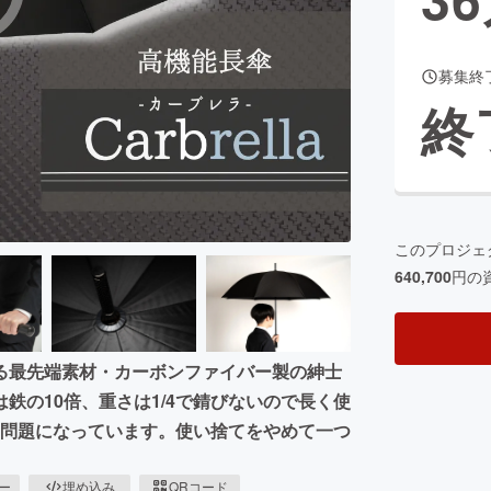
募集終
CAMPFIRE for Social Good
CAMPFIRE Creation
終
CAMPFIREふるさと納税
machi-ya
コミュニティ
このプロジェ
640,700
円の
る最先端素材・カーボンファイバー製の紳士
鉄の10倍、重さは1/4で錆びないので長く使
傘は問題になっています。使い捨てをやめて一つ
ピー
埋め込み
QRコード