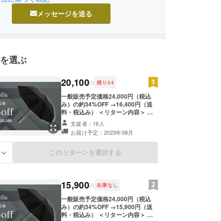
メッセージを送る
を選ぶ
20,100
円
残り
34
一般販売予定価格24,000円（税込
み）の約34%OFF →16,400円（送
料・税込み） ＜リターン内容＞ ・
Carbrella×1 ・収納袋×1 ※国内倉庫
支援者：16人
までは海外からの発送となり、中国
お届け予定：2023年08月
から船便を利⽤します。通常3週間
程度で配送されますが、稀に1か⽉
を超えることもあります。国内倉庫
このリターンを選択する
る
へ到着後は、お届けまで通常1週間
ほどかかります。
15,900
円
在庫なし
一般販売予定価格24,000円（税込
み）の約34%OFF →15,900円（送
料・税込み） ＜リターン内容＞ ・