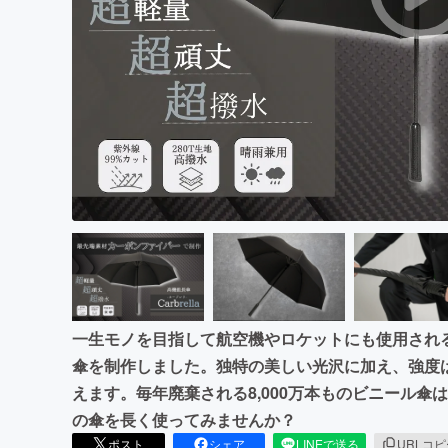
まちづくり・地域活性化
一生モノを目指して航空機やロケットにも使用され
傘を制作しました。独特の美しい光沢に加え、強度は
えます。毎年廃棄される8,000万本ものビニール
の傘を長く使ってみませんか？
ポスト
シェア
LINEで送る
URLコ