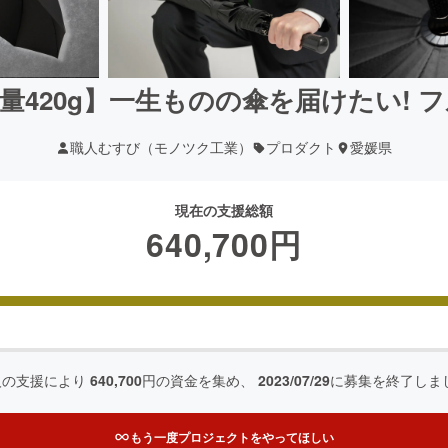
軽量420g】一生ものの傘を届けたい!
職人むすび（モノツク工業）
プロダクト
愛媛県
現在の支援総額
640,700
円
人の支援により
640,700
円の資金を集め、
2023/07/29
に募集を終了しま
もう一度プロジェクトをやってほしい