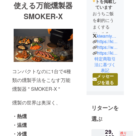
トを掲載し
使える万能燻製器
ています
おうちご飯
SMOKER-X
を劇的にう
まくする
ツールを販
kiwamiyatei
売し、日本
https://kiwamiyatei.com
の食卓、世
https://www.facebook.com/kiwamiyatei
https://kiwamiyatei.ecai.jp/optin/1?ecaiad=4fgNnbiA
界の食卓の
特定商取引
Quality of
法に基づく
dishesのレベ
表記
コンパクトなのに1台で4種
ルをあげ、
メッセー
類の燻製手法をこなす万能
心も体も
ジを送る
「美味しい
燻製器 " SMOKER-X "
体験」で幸
福度をあげ
燻製の世界は奥深く、
る手伝いを
リターンを
することを
・熱燻
選ぶ
ミッション
・温燻
に掲げてお
29,
・冷燻
ります。
残り