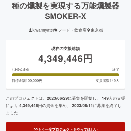
種の燻製を実現する万能燻製器
SMOKER-X
kiwamiyatei
フード・飲食店
東京都
現在の支援総額
4,349,446
円
終了
4,349
%達成
目標金額
100,000
円
支援者数
149
人
このプロジェクトは、
2023/06/29
に募集を開始し、
149
人の支援
により
4,349,446
円の資金を集め、
2023/08/11
に募集を終了し
ました
もう一度プロジェクトをやってほしい