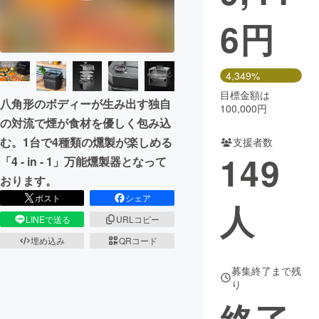
6
円
まちづくり・地域活性化
CAMPFIRE for Social Good
CAMPFIRE Creation
4,349%
CAMPFIREふるさと納税
machi-ya
コミュニティ
目標金額は
八角形のボディーが生み出す独自
100,000円
の対流で煙が食材を優しく包み込
む。1台で4種類の燻製が楽しめる
支援者数
149
「4 - in - 1」万能燻製器となって
おります。
ポスト
シェア
人
LINEで送る
URLコピー
埋め込み
QRコード
募集終了まで残
り