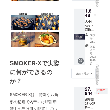
択
小）・
す。 ※
す
種類）
る
受け
説明書
※ この
1,8
皿・メ
は付属
タイミ
インフ
48
してお
ングで
円
レー
りませ
ご購入
大小1
ム・
んが、
いただ
セット
SMOKE
弊社サ
くのが
交換用
R-X 専
イト等
一番お
の網
用収納
で閲覧
得で
支援
30%OF
バッグ
できる
す。ぜ
者：
F（燻製
各2個 ※
ように
78人
ひ合わ
機本体
今回の
調整中
せてご
お届
購入者
プロ
です。
け予
一緒に
のみ購
ジェク
定：
＜別売
ご購入
入可
2023
トでは
りオプ
下さ
年10
能） 一
SMOKER-Xで実際
燻製
ション
い。 ※
こ
月
般販売
チップ
の
＞ ・交
リター
リ
予定価
もお付
タ
換用の
に何ができるの
ン価格
ー
格
けして
ン
網1セッ
詳細を見る
は税・
を
￥2,640
お届け
選
ト（大
送料込
か？
択
の
しま
す
小の網2
みの価
る
30％OF
す。 ※
種類）
格とな
27,
F
説明書
※ この
ります
在庫な
944
は付属
し
タイミ
円
SMOKER-Xは、特殊な八角
してお
ングで
超早割
りませ
ご購入
形の構造で内部には特許申
27%OF
んが、
いただ
F 一般
請中の受け皿を配置してい
弊社サ
くのが