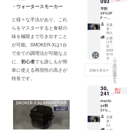
093
121
円
・ウォータースモーカー
早割
24%OF
F 一般
と様々な手法があり、これ
販売予
支援
定価格
らをマスターすると食材の
者：
￥38,28
59人
味を極限まで引き出すこと
0の
お届
24％OF
け予
が可能。SMOKER-Xは1台
F ＜
定：
付属品
2023
で全ての調理法が可能な上
年10
＞ ・温
こ
月
度計・
の
に、
初心者
でも誰しもが簡
リ
蓋・網
タ
ー
（大 /
単に使える再現性の高さが
ン
詳細を見る
を
小）・
選
択
特長です。
受け
す
る
皿・メ
30,
インフ
残り
レー
241
398
円
ム・
machi-
SMOKE
ya割
R-X 専
21%OF
用収納
F 一般
バッグ
支援
販売予
※ 今回
者：
定価格
のプロ
2人
￥38,28
ジェク