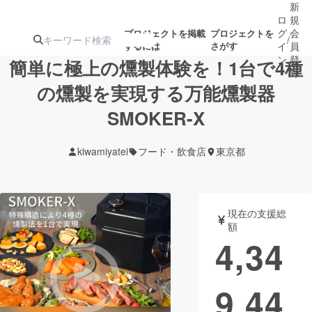
新
ロ
規
グ
会
プロジェクトを掲載
プロジェクトを
/
するには
さがす
イ
員
ン
登
簡単に極上の燻製体験を！1台で4種
録
の燻製を実現する万能燻製器
SMOKER-X
人気のプロ
注目のリ
注目の新着プロ
募集終了が近いプ
もうすぐ公開
ジェクト
ターン
ジェクト
ロジェクト
されます
kiwamiyatei
フード・飲食店
東京都
アート・写真
音楽
現在の支援総
テクノロジー・ガジェット
ゲーム・サ
額
4,34
映像・映画
書籍・雑誌
9,44
ビジネス・起業
チャレンジ