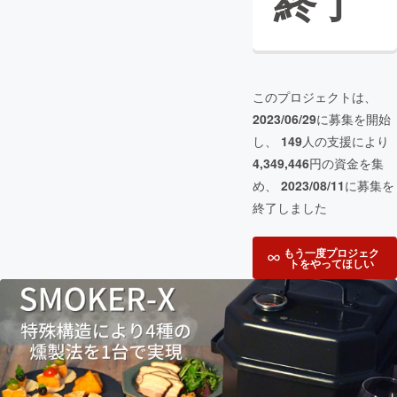
終了
このプロジェクトは、
2023/06/29
に募集を開始
し、
149
人の支援により
4,349,446
円の資金を集
め、
2023/08/11
に募集を
終了しました
もう一度プロジェク
トをやってほしい