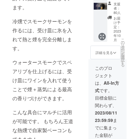
販売予
イト等
一番お
支援
定価格
ます。
で閲覧
得で
者：
￥38,28
できる
80人
す。ぜ
0の
ように
ひ合わ
お届
冷燻でスモークサーモンを
27％OF
調整中
け予
せてご
F ＜
定：
です。
一緒に
作るには、受け皿に氷を入
付属品
2023
＜別売
ご購入
年10
＞ ・温
りオプ
下さ
れて熱と煙を完全分離しま
こ
月
度計・
の
ション
い。 ※
リ
蓋・網
タ
＞ ・交
す。
リター
ー
（大 /
ン
換用の
詳細を見る
ン価格
を
小）・
選
網1セッ
は税・
択
受け
ウォータースモークでスペ
す
ト（大
送料込
る
皿・メ
小の網2
このプロ
みの価
アリブを仕上げるには、受
インフ
種類）
格とな
ジェクト
レー
※ この
ります
け皿にワインを入れて使う
ム・
タイミ
は、
All-In方
SMOKE
ングで
ことで煙＋蒸気による最高
式
です。
R-X 専
ご購入
用収納
いただ
目標金額に
の香りづけができます。
バッグ
くのが
関わらず、
※ 今回
一番お
のプロ
こんな具合にマルチに活用
得で
2023/08/11
ジェク
す。ぜ
23:59:59
ま
が可能です。 もちろん王道
トでは
ひ合わ
燻製
せてご
でに集まっ
な熱燻で自家製ベーコンも
チップ
一緒に
た金額が
もお付
ご購入