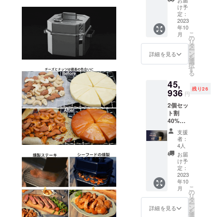
お届
0の
トでは
け予
21％OF
燻製
定：
F ＜
2023
チップ
年10
付属品
もお付
こ
月
＞ ・温
けして
の
リ
度計・
お届け
タ
ー
蓋・網
しま
ン
詳細を見る
を
（大 /
す。 ※
選
択
小）・
説明書
す
る
受け
は付属
45,
皿・メ
してお
残り26
インフ
936
りませ
円
レー
んが、
2個セッ
ム・
弊社サ
ト割
SMOKE
イト等
40%OF
R-X 専
で閲覧
F 一般
用収納
できる
支援
販売予
バッグ
ように
者：
定価格
※ 今回
調整中
4人
￥76,56
のプロ
です。
お届
0の
ジェク
＜別売
け予
40％OF
トでは
定：
りオプ
F ＜付
2023
燻製
ション
年10
属品＞
チップ
＞ ・交
こ
月
・温度
もお付
の
換用の
リ
計・
けして
タ
網1セッ
ー
蓋・網
お届け
ン
ト（大
詳細を見る
を
（大 /
しま
選
小の網2