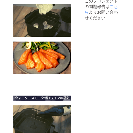
このプロジェクト
ご購入
の問題報告は
こち
いただ
くのが
ら
よりお問い合わ
一番お
せください
得で
す。ぜ
ひ合わ
せてご
一緒に
ご購入
下さ
い。 ※
リター
ン価格
は税・
送料込
みの価
格とな
ります