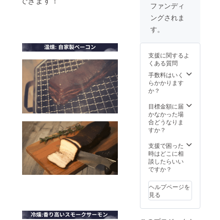
できます！
けして
下さ
ファンディ
お届け
い。 ※
ングされま
しま
リター
す。 ※
ン価格
す。
説明書
は税・
は付属
送料込
してお
みの価
支援に関するよ
りませ
格とな
くある質問
んが、
ります
弊社サ
手数料はいく
イト等
らかかります
で閲覧
か？
できる
ように
目標金額に届
調整中
かなかった場
です。
合どうなりま
＜別売
すか？
りオプ
ション
支援で困った
＞ ・交
時はどこに相
換用の
談したらいい
網1セッ
ですか？
ト（大
小の網2
ヘルプページを
種類）
見る
※ この
タイミ
ングで