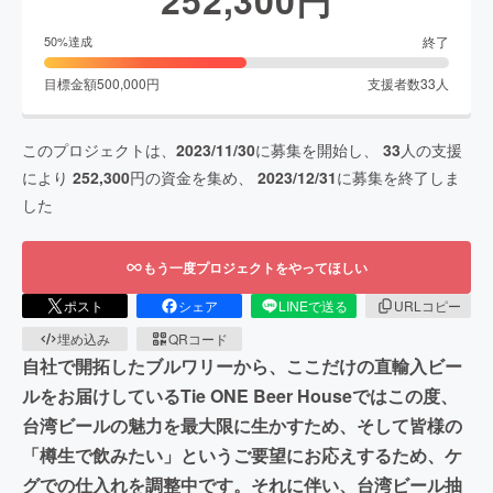
終了
50
%達成
目標金額
500,000
円
支援者数
33
人
このプロジェクトは、
2023/11/30
に募集を開始し、
33
人の支援
により
252,300
円の資金を集め、
2023/12/31
に募集を終了しま
した
もう一度プロジェクトをやってほしい
ポスト
シェア
LINEで送る
URLコピー
埋め込み
QRコード
自社で開拓したブルワリーから、ここだけの直輸入ビー
ルをお届けしているTie ONE Beer Houseではこの度、
台湾ビールの魅力を最大限に生かすため、そして皆様の
「樽生で飲みたい」というご要望にお応えするため、ケ
グでの仕入れを調整中です。それに伴い、台湾ビール抽