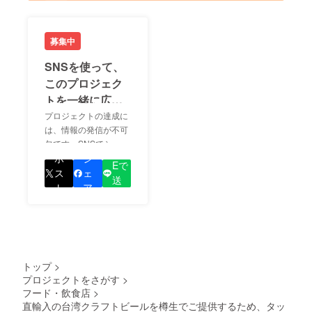
募集中
SNSを使って、
このプロジェク
トを一緒に広め
ましょう！
プロジェクトの達成に
は、情報の発信が不可
欠です。SNSでシェア
LIN
をして、あなたが応援
ポ
シ
Eで
しているプロジェクト
ス
ェ
送
の良さを知ってもらい
ト
ア
る
ましょう！
トップ
>
プロジェクトをさがす
>
フード・飲食店
>
直輸入の台湾クラフトビールを樽生でご提供するため、タッ