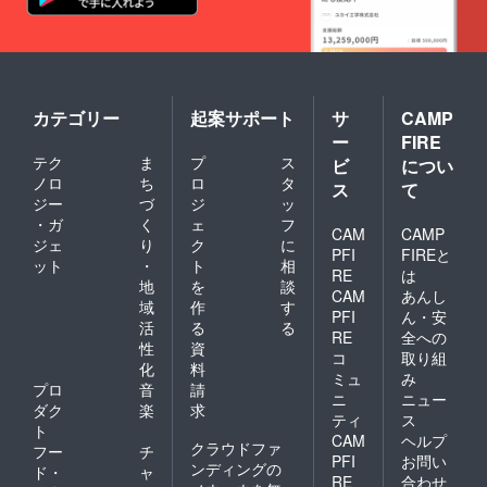
カテゴリー
起案サポート
サ
CAMP
ー
FIRE
テク
ま
プ
ス
ビ
につい
ノロ
ち
ロ
タ
ス
て
ジー
づ
ジ
ッ
・ガ
く
ェ
フ
CAM
CAMP
ジェ
り
ク
に
PFI
FIREと
ット
・
ト
相
RE
は
地
を
談
CAM
あんし
域
作
す
PFI
ん・安
活
る
る
RE
全への
性
資
コ
取り組
化
料
ミュ
み
プロ
音
請
ニ
ニュー
ダク
楽
求
ティ
ス
ト
CAM
ヘルプ
クラウドファ
フー
チ
PFI
お問い
ンディングの
ド・
ャ
RE
合わせ