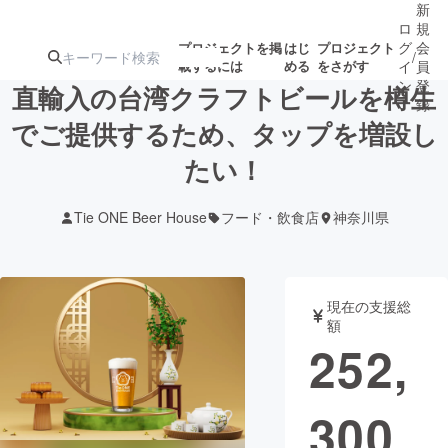
新
ロ
規
グ
会
プロジェクトを掲
はじ
プロジェクト
/
載するには
める
をさがす
イ
員
ン
登
直輸入の台湾クラフトビールを樽生
録
でご提供するため、タップを増設し
たい！
人気のプロ
注目のリ
注目の新着プロ
募集終了が近いプ
もうすぐ公開
ジェクト
ターン
ジェクト
ロジェクト
されます
Tie ONE Beer House
フード・飲食店
神奈川県
アート・写真
音楽
現在の支援総
テクノロジー・ガジェット
ゲーム・サ
額
252,
映像・映画
書籍・雑誌
300
ビジネス・起業
チャレンジ