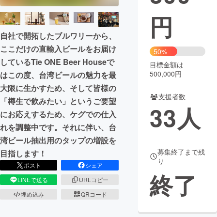
円
まちづくり・地域活性化
自社で開拓したブルワリーから、
ここだけの直輸入ビールをお届け
CAMPFIRE for Social Good
CAMPFIRE Creation
50%
しているTie ONE Beer Houseで
CAMPFIREふるさと納税
machi-ya
コミュニティ
目標金額は
500,000円
はこの度、台湾ビールの魅力を最
大限に生かすため、そして皆様の
支援者数
「樽生で飲みたい」というご要望
33
人
にお応えするため、ケグでの仕入
れを調整中です。それに伴い、台
湾ビール抽出用のタップの増設を
募集終了まで残
目指します！
り
ポスト
シェア
終了
LINEで送る
URLコピー
埋め込み
QRコード