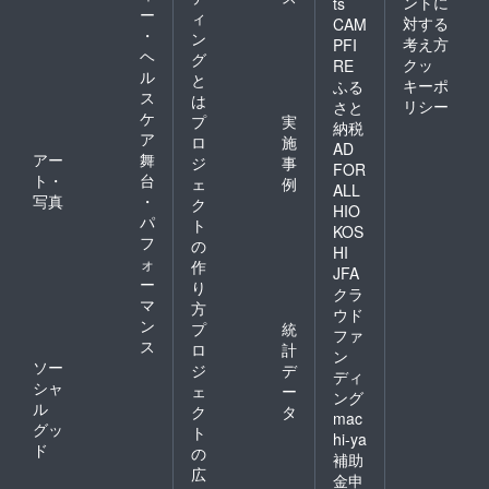
ントに
ts
ー
ィ
対する
CAM
・
ン
考え方
PFI
ヘ
グ
クッ
RE
ル
と
キーポ
ふる
ス
は
リシー
さと
ケ
プ
実
納税
ア
ロ
施
AD
アー
舞
ジ
事
FOR
ト・
台
ェ
例
ALL
写真
・
ク
HIO
パ
ト
KOS
フ
の
HI
ォ
作
JFA
ー
り
クラ
マ
方
ウド
ン
プ
統
ファ
ス
ロ
計
ン
ソー
ジ
デ
ディ
シャ
ェ
ー
ング
ル
ク
タ
mac
グッ
ト
hi-ya
ド
の
補助
広
金申