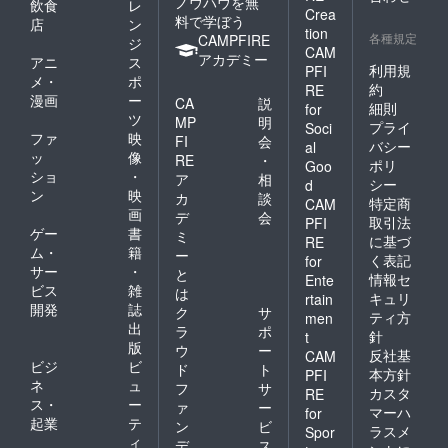
ノウハウを無
飲食
レ
Crea
料で学ぼう
店
ン
tion
各種規定
CAMPFIRE
ジ
CAM
アカデミー
アニ
ス
利用規
PFI
メ・
ポ
約
RE
漫画
ー
CA
説
細則
for
ツ
MP
明
プライ
Soci
ファ
映
FI
会
バシー
al
ッ
像
RE
・
ポリ
Goo
ショ
・
ア
相
シー
d
ン
映
カ
談
特定商
CAM
画
デ
会
取引法
PFI
ゲー
書
ミ
に基づ
RE
ム・
籍
ー
く表記
for
サー
・
と
情報セ
Ente
ビス
雑
は
キュリ
rtain
開発
誌
ク
サ
ティ方
men
出
ラ
ポ
針
t
版
ウ
ー
反社基
CAM
ビジ
ビ
ド
ト
本方針
PFI
ネ
ュ
フ
サ
カスタ
RE
ス・
ー
ァ
ー
マーハ
for
起業
テ
ン
ビ
ラスメ
Spor
ィ
デ
ス