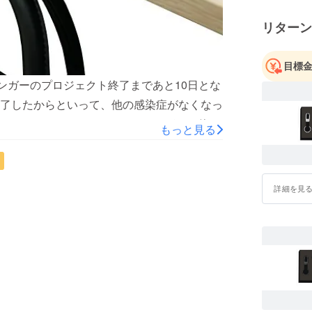
リターン
目標
バックハンガーのプロジェクト終了まであと10日とな
了したからといって、他の感染症がなくなっ
ありません。Favor バックハンガーを使っ
もっと見る
、開けるを回避！現在も受付中ですので、支
詳細を見