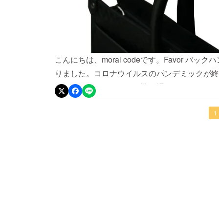
こんにちは、moral codeです。Favor 
りました。コロナウイルスのパンデミックが終
たわけではありません。鞄が汚れていいわけでは
て、バッグを床におかずに清潔！触れる、押す
援お待ちしております！！
1