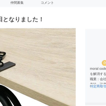
仲間募集
コメント
日となりました！
moral
を解消す
職業：会
趣味：読
特定商取
これから
皆様のご