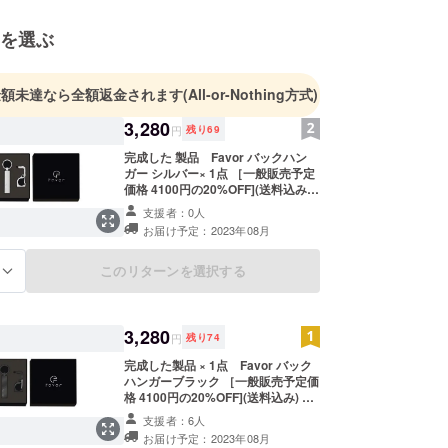
を選ぶ
金額未達なら全額返金されます
(All-or-Nothing方式)
3,280
円
残り
69
完成した 製品 Favor バックハン
ガー シルバー× 1点 ［一般販売予定
価格 4100円の20%OFF](送料込み)
取扱説明書:無 保証期間:初期不良に
支援者：0人
ついては、商品到着後2週間であれ
お届け予定：2023年08月
ば保証いたします。 ※皆様のご支援
により量産効率が向上した場合、正
規販売価格が販売予定価格より下が
このリターンを選択する
る
る可能性もございます。 ※デザイ
ン・仕様は変更になる可能性もござ
います。ご了承ください。 ※ご注文
状況、使用部材の供給状況、製造工
3,280
円
残り
74
程上の都合等により出荷時期が遅れ
る場合があります。
完成した製品 × 1点 Favor バック
ハンガーブラック ［一般販売予定価
格 4100円の20%OFF](送料込み) 取
扱説明書:無 保証期間:初期不良につ
支援者：6人
いては、商品到着後2週間であれば
お届け予定：2023年08月
保証いたします。 ※皆様のご支援に