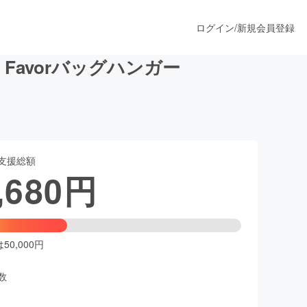
ログイン
/
新規会員登録
avorバッグハンガー
うすぐ公開されます
支援総額
プロダクト
,680
円
ファッション
スポーツ
0,000円
数
ア
ソーシャルグッド
人