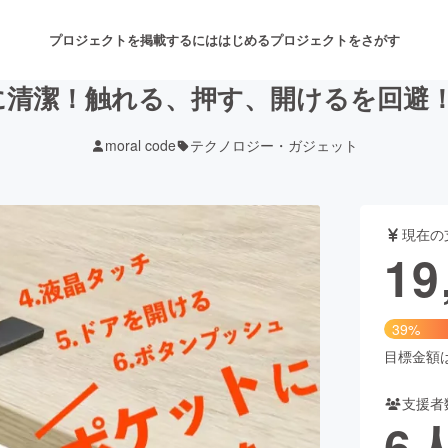
プロジェクトを掲載するには
はじめる
プロジェクトをさがす
清潔！触れる、押す、開けるを回避！F
moral code
テクノロジー・ガジェット
注目のリターン
注目の新着プロジェクト
募集終了が近いプロジェクト
も
現在の
音楽
舞台・パフォーマンス
19
ゲーム・サービス開発
フード・飲食店
39%
書籍・雑誌出版
アニメ・漫画
目標金額は5
支援者
チャレンジ
ビューティー・ヘルスケ
6