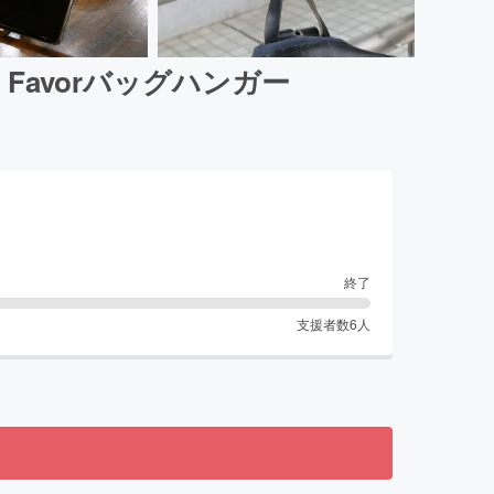
avorバッグハンガー
終了
支援者数
6
人