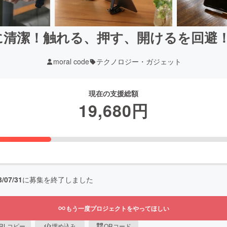
清潔！触れる、押す、開けるを回避！F
moral code
テクノロジー・ガジェット
現在の支援総額
19,680
円
3/07/31
に募集を終了しました
もう一度プロジェクトをやってほしい
RLコピー
埋め込み
QRコード