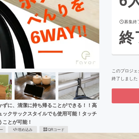
募集終
CAMPFIRE for Social Good
CAMPFIRE Creation
終
CAMPFIREふるさと納税
machi-ya
コミュニティ
このプロジェ
終了しました
かずに、清潔に持ち帰ることができる！！高
ュックサックスタイルでも使用可能！タッチ
うことが可能！
ピー
埋め込み
QRコード