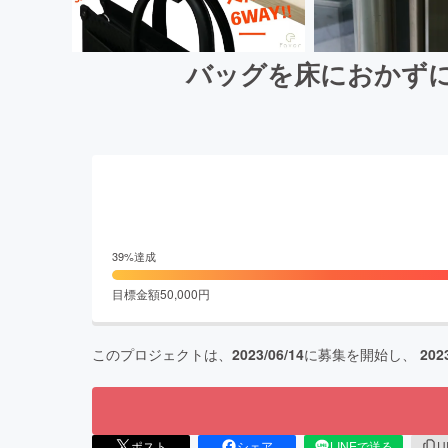
バッグを床におかずに
39
%達成
目標金額
50,000
円
このプロジェクトは、
2023/06/14
に募集を開始し、
202
ポスト
シェア
LINEで送る
U