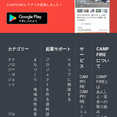
カテゴリー
起案サポート
サ
CAMP
ー
FIRE
テク
ま
プ
ス
ビ
につい
ノロ
ち
ロ
タ
ス
て
ジー
づ
ジ
ッ
・ガ
く
ェ
フ
CAM
CAMP
ジェ
り
ク
に
PFI
FIREと
ット
・
ト
相
RE
は
地
を
談
CAM
あんし
域
作
す
PFI
ん・安
活
る
る
RE
全への
性
資
コ
取り組
化
料
ミュ
み
プロ
音
請
ニ
ニュー