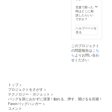
性もご
があり
ざいま
ます。
支援で困った
す。ご
時はどこに相
了承く
談したらいい
ださ
ですか？
い。 ※
ご注文
ヘルプページを
状況、
見る
使用部
材の供
給状
このプロジェクト
況、製
の問題報告は
こち
造工程
上の都
ら
よりお問い合わ
合等に
せください
より出
荷時期
が遅れ
る場合
があり
ます
トップ
>
プロジェクトをさがす
>
テクノロジー・ガジェット
>
バッグを床におかずに清潔！触れる、押す、開けるを回避！
Favorバッグハンガー
>
コメント