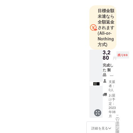
と遊ぶこと
目標金額
未達なら
これからも
全額返金
多くの不便
されます
さを解消し
(All-or-
Nothing
てゆきたい
方式)
と思いま
3,2
す。
残り69
80
皆様のご支
円
援お待ちし
完成し
た 製
ておりま
品
す。
Favor
支援
バック
どうぞよろ
者：
ハン
0人
しくお願い
ガー シ
お届
ルバー×
け予
1点
定：
［一般
2023
年08
販売予
こ
月
定価格
の
リ
4100円
タ
ー
の
ン
詳細を見る
を
20%OF
選