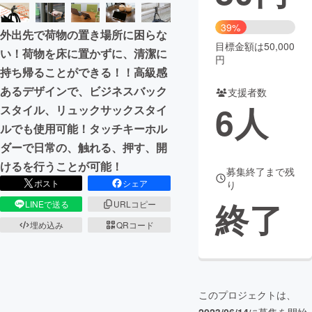
まちづくり・地域活性化
39%
外出先で荷物の置き場所に困らな
目標金額は50,000
い！荷物を床に置かずに、清潔に
円
CAMPFIRE for Social Good
CAMPFIRE Creation
持ち帰ることができる！！高級感
CAMPFIREふるさと納税
machi-ya
コミュニティ
あるデザインで、ビジネスバック
支援者数
6
人
スタイル、リュックサックスタイ
ルでも使用可能！タッチキーホル
ダーで日常の、触れる、押す、開
けるを行うことが可能！
募集終了まで残
ポスト
シェア
り
終了
LINEで送る
URLコピー
埋め込み
QRコード
このプロジェクトは、