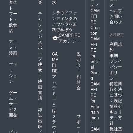
ダク
楽
求
ティ
ス
ト
CAM
ヘルプ
クラウドファ
フー
チ
PFI
お問い
ンディングの
ド・
ャ
RE
合わせ
ノウハウを無
飲食
レ
Crea
料で学ぼう
店
ン
tion
各種規定
CAMPFIRE
ジ
CAM
アカデミー
アニ
ス
利用規
PFI
メ・
ポ
約
RE
漫画
ー
CA
説
細則
for
ツ
MP
明
プライ
Soci
ファ
映
FI
会
バシー
al
ッ
像
RE
・
ポリ
Goo
ショ
・
ア
相
シー
d
ン
映
カ
談
特定商
CAM
画
デ
会
取引法
PFI
ゲー
書
ミ
に基づ
RE
ム・
籍
ー
く表記
for
サー
・
と
情報セ
Ente
ビス
雑
は
キュリ
rtain
開発
誌
ク
サ
ティ方
men
出
ラ
ポ
針
t
版
ウ
ー
反社基
CAM
ビジ
ビ
ド
ト