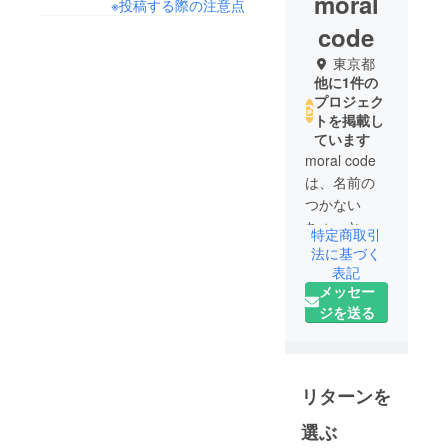
moral
※投稿する際の注意点
code
東京都
他に1件の
プロジェク
トを掲載し
ています
moral code
は、名前の
つかない
ちょっとし
特定商取引
た不便さや
法に基づく
不快さを解
表記
メッセー
消するため
ジを送る
の商品を開
発してゆき
ます。
職業：会社
リターンを
員
趣味：読
選ぶ
書、ワンコ