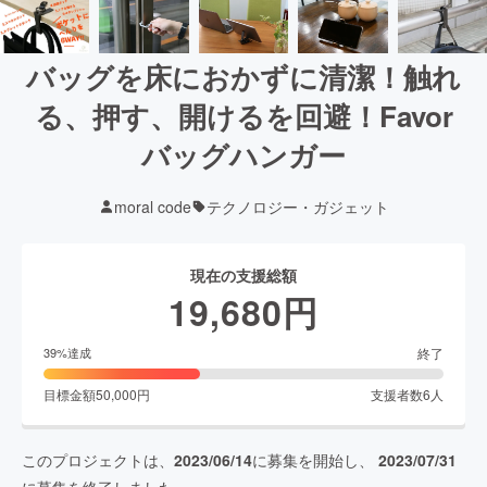
バッグを床におかずに清潔！触れ
る、押す、開けるを回避！Favor
バッグハンガー
moral code
テクノロジー・ガジェット
現在の支援総額
19,680
円
終了
39
%達成
目標金額
50,000
円
支援者数
6
人
このプロジェクトは、
2023/06/14
に募集を開始し、
2023/07/31
に募集を終了しました