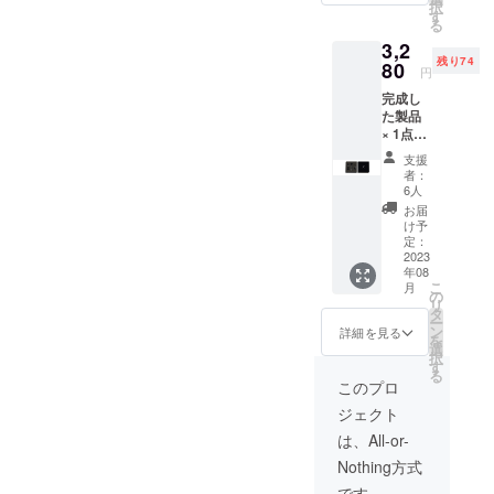
択
F](送料
す
る
込み) 取
3,2
扱説明
残り74
書:無 保
80
円
証期間:
完成し
初期不
た製品
良につ
× 1点
いて
Favor
は、商
支援
バック
品到着
者：
ハン
後2週間
6人
ガーブ
であれ
お届
ラック
ば保証
け予
［一般
いたし
定：
販売予
2023
ます。
年08
定価格
※皆様の
こ
月
4100円
ご支援
の
リ
の
により
タ
ー
20%OF
量産効
ン
詳細を見る
を
F](送料
率が向
選
択
込み) 取
上した
す
る
扱説明
場合、
このプロ
書:無 保
正規販
ジェクト
証期間:
売価格
初期不
が販売
は、All-or-
良につ
予定価
Nothing方式
いて
格より
は、商
下がる
です。