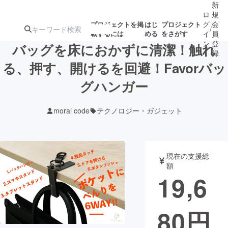
新
ロ
規
グ
会
プロジェクトを掲
はじ
プロジェクト
/
載するには
める
をさがす
イ
員
ン
登
バッグを床におかずに清潔！触れ
録
る、押す、開けるを回避！Favorバッ
グハンガー
人気のプロ
注目のリ
注目の新着プロ
募集終了が近いプ
もうすぐ公開
ジェクト
ターン
ジェクト
ロジェクト
されます
moral code
テクノロジー・ガジェット
アート・写真
音楽
現在の支援総
テクノロジー・ガジェット
ゲーム・サ
額
19,6
映像・映画
書籍・雑誌
80
円
ビジネス・起業
チャレンジ