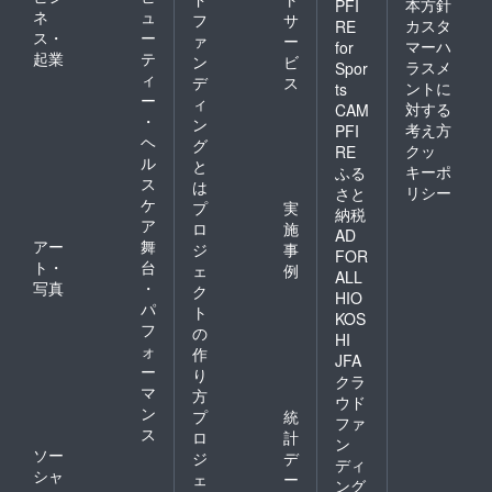
本方針
PFI
ネ
ュ
フ
サ
カスタ
RE
ス・
ー
ァ
ー
マーハ
for
起業
テ
ン
ビ
ラスメ
Spor
ィ
デ
ス
ントに
ts
ー
ィ
対する
CAM
・
ン
考え方
PFI
ヘ
グ
クッ
RE
ル
と
キーポ
ふる
ス
は
リシー
さと
ケ
プ
実
納税
ア
ロ
施
AD
アー
舞
ジ
事
FOR
ト・
台
ェ
例
ALL
写真
・
ク
HIO
パ
ト
KOS
フ
の
HI
ォ
作
JFA
ー
り
クラ
マ
方
ウド
ン
プ
統
ファ
ス
ロ
計
ン
ソー
ジ
デ
ディ
シャ
ェ
ー
ング