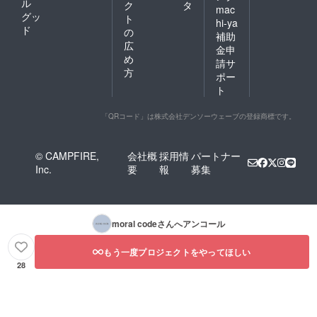
ル
ク
タ
mac
グッ
ト
hi-ya
ド
の
補助
広
金申
め
請サ
方
ポー
ト
「QRコード」は株式会社デンソーウェーブの登録商標です。
© CAMPFIRE,
会社概
採用情
パートナー
Inc.
要
報
募集
moral code
さんへアンコール
もう一度プロジェクトをやってほしい
28