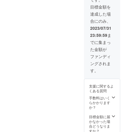
品到着
可能性
目標金額を
後2週間
もござ
であれ
いま
達成した場
ば保証
す。 ※
合にのみ、
いたし
デザイ
ます。
ン・仕
2023/07/31
※皆様の
様は変
23:59:59
ま
ご支援
更にな
により
る可能
でに集まっ
量産効
性もご
た金額が
率が向
ざいま
上した
す。ご
ファンディ
場合、
了承く
ングされま
正規販
ださ
売価格
い。 ※
す。
が販売
ご注文
予定価
状況、
格より
使用部
支援に関するよ
下がる
材の供
くある質問
可能性
給状
もござ
況、製
手数料はいく
いま
造工程
らかかります
す。 ※
上の都
か？
デザイ
合等に
ン・仕
より出
目標金額に届
様は変
荷時期
かなかった場
更にな
が遅れ
合どうなりま
る可能
る場合
すか？