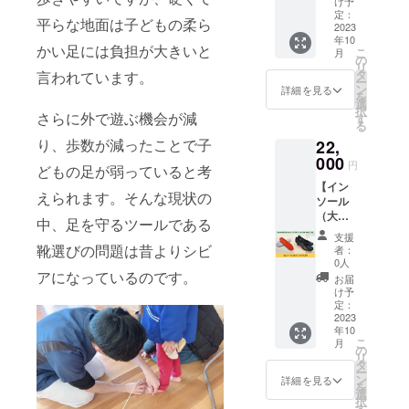
メール
増えて
け予
のトラ
お得な
で行う
定：
いるそ
ブルを
平らな地面は子どもの柔ら
早割！
2023
ため、
うで
なくす
年10
あなた
遠方の
す。 ・
ことで
かい足には負担が大きいと
こ
月
の足に
方でも
の
スポー
全身の
リ
合っ
お気軽
タ
言われています。
ツのパ
バラン
ー
た、パ
にどう
ン
フォー
詳細を見る
スが整
を
ンプス
ぞ！ 足
選
マンス
い、ケ
択
用イン
さらに外で遊ぶ機会が減
に合わ
す
が上が
ガや病
る
ソール
せたイ
る ・歩
気の予
り、歩数が減ったことで子
22,
をお作
ンソー
きやす
防につ
りしま
000
ルをい
くなる
ながり
円
どもの足が弱っていると考
す。 営
れるこ
・姿勢
ます。
【イン
業回り
とで、
がよく
※送料込
えられます。そんな現状の
ソール
で歩く
こんな
なる ・
みのお
（大人
ことが
メリッ
疲れに
中、足を守るツールである
値段で
パンプ
多い、
トがあ
くい 足
す。 ※
支援
ス
立ち仕
靴選びの問題は昔よりシビ
りま
元を
者：
製作期
用）】
事をし
す。 ・
0人
しっか
間は約2
あなた
アになっているのです。
てい
歩きや
り整え
お届
～3週間
の足に
る、な
すくな
け予
ること
です。
合っ
どの方
定：
る ・姿
で、ケ
※対象年
た、パ
2023
に特に
勢がよ
ガをし
齢は18
年10
ンプス
おすす
くなる
にくい
歳まで
こ
月
用イン
めで
の
・疲れ
カラダ
です。
リ
ソール
す。 サ
タ
にくい
作りを
※有効期
ー
をお作
ンプル
ン
偏平足
詳細を見る
目指し
限は
を
りしま
に合わ
選
や外反
ましょ
2023年
択
す。 営
せた写
す