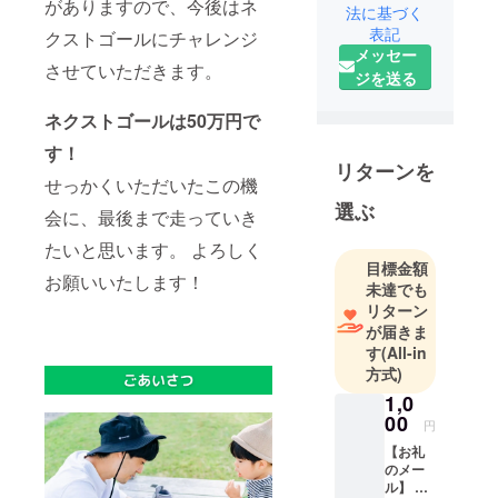
がありますので、今後はネ
法に基づく
遭い、大腿
表記
クストゴールにチャレンジ
骨を骨折
メッセー
し、実際に
させていただきます。
ジを送る
自分がリハ
ビリを経験
ネクストゴールは50万円で
したこと
す！
で、理学療
リターンを
せっかくいただいたこの機
法士を志し
選ぶ
ました。
会に、最後まで走っていき
リハビリ病
たいと思います。 よろしく
院で10年弱
目標金額
お願いいたします！
勤務した中
未達でも
リターン
で、足元の
が届きま
崩れから姿
す
(All-in
勢や歩行の
方式)
崩れに繋
1,0
がってお
00
円
り、足元を
【お礼
整える事で
のメー
それらが改
ル】 こ