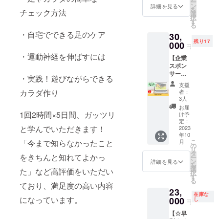
です。
ー
す。 HP
容（予
ン
践に役
詳細を見る
にてご
を
チェック方法
に支援
定）■
選
立つ足
連絡い
択
者とし
・バイ
す
の評価
たしま
る
てお名
オメカ
や捉え
す。 ※
・自宅でできる足のケア
30,
前を掲
ニクス
方をお
アーカ
残り17
載させ
000
論 ・イ
伝えし
イブ視
円
ていた
ンソー
ます！
聴も可
・運動神経を伸ばすには
【企業
だきま
ル作成
※日時は
能で
スポン
す。 あ
に必要
別途
す。
サー】
なたの
な評価
メール
・実践！遊びながらできる
（URL
足育団
お名前
・作成
にてご
はメー
支援
体
をPRで
方法 イ
カラダ作り
連絡い
者：
ルにて
「GRO
きま
ンソー
3人
たしま
お知ら
WING
す。
ル作成
す。 ※
お届
せいた
UP」の
1回2時間×5日間、ガッツリ
https://
に必要
け予
アーカ
しま
企業ス
ashiiku-
定：
な知識
イブ視
す）
と学んでいただきます！
ポン
2023
growing
をふん
聴も可
年10
サーに
-
だんに
能で
こ
「今まで知らなかったこと
月
なれる
up2020.
の
お伝え
す。
リ
権利で
my.can
タ
しま
（URL
をきちんと知れてよかっ
ー
す。 HP
va.site/
ン
す。 こ
詳細を見る
はメー
を
に企業
※掲載す
選
れまで
た」など高評価をいただい
ルにて
択
スポン
るお名
す
整体師
お知ら
る
サーと
前を備
ており、満足度の高い内容
さんや
せいた
23,
して企
考欄に
看護師
しま
在庫な
になっています。
業名、
000
ご記入
し
さんな
す）
円
企業の
くださ
どに受
【☆早
ホーム
い。 ※
講して