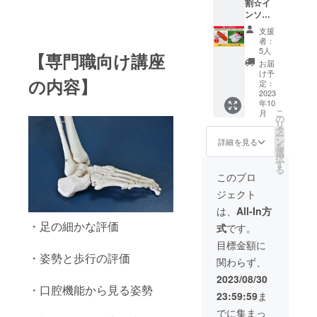
割☆イ
ページ
ニック
いただ
ンソー
のリン
ネーム
きまし
ル（大
クを掲
でのご
た。 ※
支援
人ゴル
載させ
参加も
日時は
者：
フ
ていた
できま
5人
別途
【専門職向け講座
用）】
だきま
す。 ※
メール
お届
2,300円
す。 あ
掲載期
け予
にてご
の内容】
お得な
なたの
定：
間は
連絡い
早割！
2023
企業名
2023年
たしま
年10
あなた
をPRで
10月か
す。 ※
こ
月
の足に
きま
の
ら1年間
アーカ
リ
合っ
す。
タ
です。
イブ視
ー
た、ゴ
https://
ン
詳細を見る
聴も可
を
ルフ
ashiiku-
選
能で
択
シュー
growing
す
す。
る
ズ用イ
-
このプロ
（URL
ンソー
up2020.
はメー
ジェクト
ルをお
my.can
ルにて
作りし
va.site/
は、
All-In方
お知ら
ます。
※掲載内
せいた
・足の細かな評価
式
です。
ゴルフ
容は
しま
はしっ
メール
目標金額に
す）
かりし
にて打
・姿勢と歩行の評価
関わらず、
た足元
合せさ
作り
せてい
2023/08/30
も、上
ただき
・口腔機能から見る姿勢
23:59:59
ま
達への
ます。
大事な
※ネット
でに集まっ