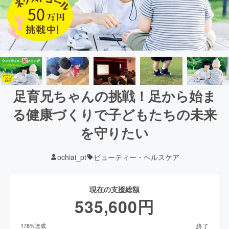
足育兄ちゃんの挑戦！足から始ま
る健康づくりで子どもたちの未来
を守りたい
ochiai_pt
ビューティー・ヘルスケア
現在の支援総額
535,600
円
終了
178
%達成