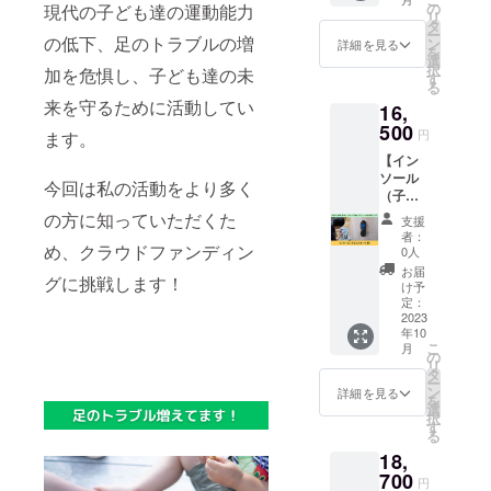
リートのサ
りしま
す。 応
の
現代の子ども達の運動能力
リ
す！ サ
ポート、健
援の気
タ
ー
ンプル
の低下、足のトラブルの増
持ちの
ン
詳細を見る
康寿命の延
を
に合わ
上乗
選
択
長など、現
加を危惧し、子ども達の未
せた写
せ、大
す
る
真（5点
歓迎で
代の問題に
来を守るために活動してい
16,
程度）
す！
足のケア
を撮影
500
円
ます。
「足育」は
して
【イン
メール
とても重要
ソール
でお送
今回は私の活動をより多く
だと感じて
（子ど
りいた
もス
だきま
います。
の方に知っていただくた
支援
ポーツ
す。 サ
者：
用）】
め、クラウドファンディン
イズ確
0人
お子さ
認も
お届
グに挑戦します！
んの足
メール
け予
に合っ
で行う
定：
た、ス
2023
ため、
年10
ポーツ
遠方の
こ
月
に特化
方でも
の
リ
したイ
お気軽
タ
ー
ンソー
にどう
ン
詳細を見る
を
ルをお
ぞ！ 足
選
択
作りし
に合わ
す
る
ます！
せたイ
18,
サンプ
ンソー
ルに合
700
ルをい
円