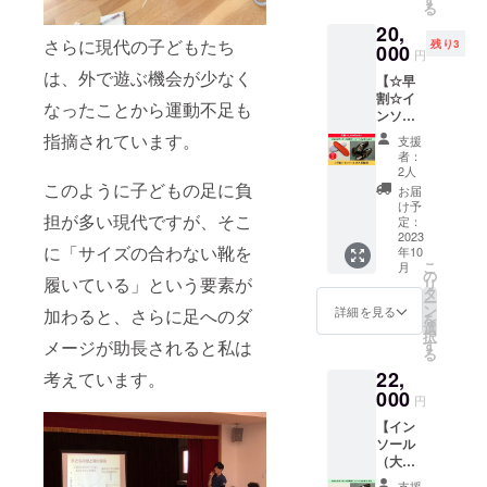
母趾な
う！ ※
10月か
る
業回り
真（5点
どのお
送料込
ら1年間
20,
で歩く
程度）
悩みを
みのお
です。
さらに現代の子どもたち
残り3
ことが
000
を撮影
抱えて
値段で
円
多い、
して
いる方
す。 ※
は、外で遊ぶ機会が少なく
【☆早
立ち仕
メール
にぜ
製作期
割☆イ
事をし
でお送
ひ！ 足
なったことから運動不足も
間は約2
ンソー
てい
りいた
のトラ
～3週間
ル（大
る、な
だきま
指摘されています。
ブルを
です。
支援
人革靴
どの方
す。 サ
なくす
者：
※対象年
用）】
に特に
イズ確
2人
ことで
齢は18
2,000円
このように子どもの足に負
おすす
認も
全身の
お届
歳まで
お得な
めで
メール
け予
バラン
です。
担が多い現代ですが、そこ
早割！
す。 サ
定：
で行う
スが整
※有効期
あなた
2023
ンプル
ため、
い、ケ
限は
に「サイズの合わない靴を
年10
の足に
に合わ
遠方の
ガや病
2023年
こ
月
合っ
せた写
の
方でも
気の予
10月か
履いている」という要素が
リ
た、革
真（5点
タ
お気軽
防につ
ら1年間
ー
靴用イ
程度）
ン
にどう
詳細を見る
加わると、さらに足へのダ
ながり
です。
を
ンソー
を撮影
選
ぞ！ 足
ます。
択
ルをお
して
メージが助長されると私は
す
に合わ
※送料込
る
作りし
メール
せたイ
みのお
22,
考えています。
ます。
でお送
ンソー
値段で
営業回
000
りいた
ルをい
す。 ※
円
りで歩
だきま
れるこ
製作期
【イン
くこと
す。 サ
とで、
間は約2
ソール
が多
イズ確
こんな
～3週間
（大人
い、立
認も
メリッ
です。
革靴
ち仕事
メール
トがあ
支援