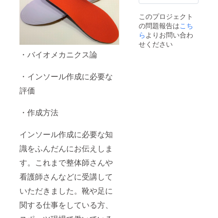
くた
ら1年間
め、
です。
このプロジェクト
しっか
の問題報告は
こち
りとイ
ンソー
ら
よりお問い合わ
ルを入
せください
れると
・バイオメカニクス論
疲れに
くいと
いうメ
・インソール作成に必要な
リット
も。 ※
評価
送料込
みのお
・作成方法
値段で
す。 ※
製作期
インソール作成に必要な知
間は約2
～3週間
識をふんだんにお伝えしま
です。
※有効期
す。これまで整体師さんや
限は
2023年
看護師さんなどに受講して
10月か
ら1年間
いただきました。靴や足に
です。
関する仕事をしている方、