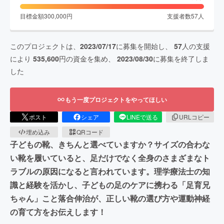
目標金額
300,000
円
支援者数
57
人
このプロジェクトは、
2023/07/17
に募集を開始し、
57
人の支援
により
535,600
円の資金を集め、
2023/08/30
に募集を終了しま
した
もう一度プロジェクトをやってほしい
ポスト
シェア
LINEで送る
URLコピー
埋め込み
QRコード
子どもの靴、きちんと選べていますか？サイズの合わな
い靴を履いていると、足だけでなく全身のさまざまなト
ラブルの原因になると言われています。理学療法士の知
識と経験を活かし、子どもの足のケアに携わる「足育兄
ちゃん」こと落合伸治が、正しい靴の選び方や運動神経
の育て方をお伝えします！