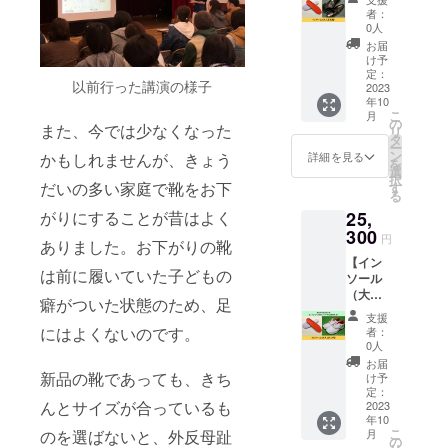
※有効期
用）】
をして
で行う
りま
者：
限は
あなた
いる、
ため、
0人
す。 ・
2023年
の足に
などの
遠方の
歩きや
お届
10月か
合っ
方に特
方でも
け予
すくな
ら1年間
た、革
におす
定：
お気軽
る ・姿
です。
以前行った講演の様子
靴用イ
2023
すめで
にどう
勢がよ
年10
ンソー
す。 サ
ぞ！ 足
くなる
こ
月
ルをお
ンプル
の
に合わ
・疲れ
また、今では少なくなった
リ
作りし
に合わ
タ
せたイ
にくい
ー
ます。
せた写
ン
ンソー
詳細を見る
かもしれませんが、きょう
偏平足
を
営業回
真（5点
選
ルをい
や外反
択
りで歩
程度）
だいの多い家庭で靴をお下
す
れるこ
母趾な
る
くこと
を撮影
とで、
どのお
25,
がりにすることが昔はよく
が多
して
こんな
悩みを
い、立
300
メール
メリッ
抱えて
円
ありました。お下がりの靴
ち仕事
でお送
トがあ
いる方
【イン
をして
りいた
りま
にぜ
は前に履いていた子どもの
ソール
いる、
だきま
す。 ・
ひ！ 足
（大人
などの
す。 サ
歩きや
のトラ
癖がついた状態のため、足
ゴルフ
方に特
イズ確
すくな
ブルを
支援
用）】
におす
認も
にはよくないのです。
る ・姿
者：
なくす
あなた
すめで
メール
0人
勢がよ
ことで
の足に
す。 サ
で行う
くなる
お届
全身の
合っ
ンプル
新品の靴であっても、きち
ため、
け予
・疲れ
バラン
た、ゴ
に合わ
定：
遠方の
にくい
スが整
んとサイズが合っているも
ルフ
2023
せた写
方でも
偏平足
い、ケ
年10
シュー
真（5点
お気軽
や外反
ガや病
こ
月
のを選ばないと、外反母趾
ズ用イ
程度）
の
にどう
母趾な
気の予