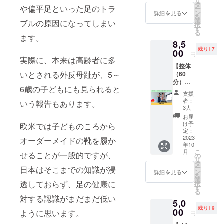
リ
ンソー
を撮影
タ
ぞ！ 足
どのお
防につ
や偏平足といった足のトラ
ー
ルをお
して
ン
に合わ
詳細を見る
悩みを
ながり
を
作りし
メール
選
せたイ
抱えて
ブルの原因になってしまい
ます。
択
ます。
でお送
す
ンソー
いる方
※送料込
る
ゴルフ
りいた
ます。
ルをい
にぜ
みのお
8,5
はしっ
だきま
れるこ
ひ！ 足
値段で
残り17
かりし
00
す。 サ
とで、
のトラ
円
す。 ※
た足元
実際に、本来は高齢者に多
イズ確
こんな
ブルを
製作期
【整体
作り
認も
メリッ
なくす
間は約2
いとされる外反母趾が、5～
（60
も、上
メール
トがあ
ことで
～3週間
分）】
達への
で行う
りま
全身の
です。
6歳の子どもにも見られると
足育兄
大事な
ため、
す。 ・
バラン
支援
※有効期
ちゃ
要因の
遠方の
歩きや
者：
スが整
いう報告もあります。
限は
ん・落
ひとつ
方でも
3人
すくな
い、ケ
2023年
合伸治
です。
お気軽
る ・姿
お届
ガや病
10月か
による
サンプ
にどう
け予
勢がよ
欧米では子どものころから
気の予
ら1年間
整体を
ルに合
定：
ぞ！ 足
くなる
防につ
です。
受けら
2023
わせた
オーダーメイドの靴を履か
に合わ
・疲れ
ながり
年10
れま
写真（5
せたイ
にくい
ます。
こ
月
す。 理
せることが一般的ですが、
点程
の
ンソー
偏平足
※送料込
リ
学療法
度）を
タ
ルをい
や外反
みのお
ー
日本はそこまでの知識が浸
士とし
撮影し
ン
れるこ
詳細を見る
母趾な
値段で
を
て約10
てメー
選
とで、
どのお
す。 ※
透しておらず、足の健康に
択
年の臨
ルでお
す
こんな
悩みを
製作期
る
床経験
送りい
メリッ
抱えて
対する認識がまだまだ低い
間は約2
5,0
を活か
ただき
トがあ
いる方
～3週間
残り19
した施
00
ます。
りま
ように思います。
にぜ
円
です。
術を行
サイズ
す。 ・
ひ！ 足
※有効期