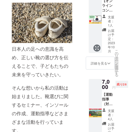
【オン
いま
確認も
歩きや
のトラ
限は
ライン
す。 あ
メール
すくな
ブルを
2023年
コンサ
なたの
で行う
る ・姿
なくす
10月か
ル（1
お家
ため、
勢がよ
ことで
支援
ら1年間
回）】
や、お
遠方の
くなる
者：
全身の
です。
足育兄
近くの
方でも
1人
・疲れ
バラン
ちゃ
レンタ
お気軽
にくい
お届
スが整
ん・落
ルス
にどう
け予
偏平足
い、ケ
合伸治
ペース
定：
ぞ！ ゴ
や外反
ガや病
が、あ
2023
での施
ルフ場
母趾な
気の予
年10
なたの
日本人の足への意識を高
術で
をたく
どのお
防につ
こ
月
カラダ
す。 全
の
さん歩
悩みを
ながり
リ
め、正しい靴の選び方を伝
のお悩
身のバ
タ
くた
抱えて
ます。
ー
みをお
ランス
ン
め、
詳細を見る
いる方
※送料込
えることで、子どもたちの
を
聞きし
を見
選
しっか
にぜ
みのお
択
ます！
て、必
す
りとイ
ひ！ 足
未来を守っていきたい。
値段で
る
そのカ
要な施
ンソー
のトラ
す。 ※
7,0
ラダの
術と予
ルを入
ブルを
製作期
残り26
不調は
00
防策を
れると
そんな想いから私の活動は
なくす
円
間は約2
足元を
お伝え
疲れに
ことで
～3週間
【運動
整える
始まりました。靴選びに関
しま
くいと
全身の
です。
指導
ことで
す。 ※
いうメ
バラン
※有効期
（対
するセミナー、インソール
変わっ
法令に
リット
スが整
限は
面）】
ていく
基づく
も。 ※
い、ケ
支援
2023年
の作成、運動指導などさま
通常価
かもし
医療、
送料込
者：
ガや病
10月か
格7,700
れませ
診療行
4人
みのお
気の予
ら1年間
ざまな活動を行っていま
円より
ん。 オ
為では
値段で
お届
防につ
です。
10％オ
ンライ
ござい
け予
す。 ※
す。
ながり