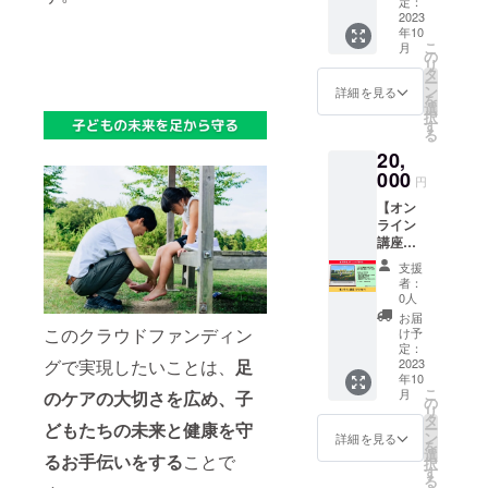
フ！ 速
ンで実
定：
ませ
製作期
ます。
く走る
2023
施いた
ん。 ※
間は約2
※送料込
年10
コツな
しま
効果に
～3週間
みのお
こ
月
ど、運
す。 ※
の
は個人
です。
値段で
リ
動にま
日時は
タ
差があ
※有効期
す。 ※
ー
つわる
別途調
ン
りま
詳細を見る
限は
製作期
を
カラダ
整させ
選
す。 ※
2023年
間は約2
択
の使い
ていた
す
施術場
10月か
～3週間
る
方を直
だきま
所が大
ら1年間
です。
20,
接お教
す。 ※
阪市内
です。
※有効期
えしま
000
所要時
の場合
円
限は
す。 マ
間は約
は落合
2023年
【オン
ンツー
60分で
の交通
10月か
ライン
マンで
す。 ※
費は不
ら1年間
講座
の実施
有効期
要で
です。
（ママ
です。
限は
す。 そ
支援
向
あなた
2023年
れ以外
者：
け）】
だけに
10月か
0人
の場
通常価
みっち
ら1年間
合、別
お届
格
りと、
このクラウドファンディン
です。
け予
途支援
27,500
約60分
定：
※法令に
者さま
グで実現したいことは、
足
円のと
2023
間ご指
基づく
のご負
年10
ころ、
導しま
医療、
担とな
こ
月
のケアの大切さ
を広め、子
7,500円
す。 あ
の
診療行
りま
リ
お得！
なたの
タ
為では
す。 ※
どもたちの未来と健康を守
ー
お子さ
お家の
ン
ござい
詳細を見る
レンタ
を
まのカ
近くの
選
ませ
ルス
るお手伝いをする
ことで
択
ラダ作
公園で
す
ん。 ※
ペース
る
りに必