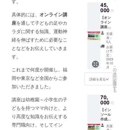
お教え
す。
効果に
をご利
45,
要な知
しま
は個人
用の場
識など
000
す！ 運
差があ
合は施
円
を学べ
具体的には、
オンライン講
動で重
りま
設のご
【オン
るオン
要なの
す。
予約、
座
を通して子どもの足やカ
ライン
ライン
は「カ
レンタ
講座
講座で
ラダの
ル費用
ラダに関する知識、運動神
（専門
す。 1
使い
は別途
支援
家向
回2時間
方」。
者：
支援者
経を伸ばすために必要なこ
け）】
の講座
スポー
0人
さまの
通常価
を全5回
ツ用イ
お届
となどをお伝えしていきま
ご負担
格
実施い
ンソー
け予
となり
52,800
たしま
定：
す。
ルと組
ます。
円のと
2023
す。 ■
み合わ
※日時は
年10
ころ、
講座内
せるこ
別途調
こ
月
7,800円
これまで何度か開催し、福
容（予
の
とで、
整させ
リ
お得！
定）■
タ
さらな
ていた
ー
岡や東京など全国からご参
カラダ
・子ど
ン
るパ
詳細を見る
だきま
を
にまつ
も靴に
選
フォー
す。 ※
加いただきました。
択
わる専
ついて
す
マンス
所要時
る
門職に
・足や
の向上
間は約
70,
携わる
カラダ
につな
講座は幼稚園～小学生の子
60分で
人向け
000
の簡単
がるか
円
す。 ※
のオン
な
も？！
どもを持つママ向けと、よ
有効期
【イン
ライン
チェッ
※場所が
限は
ソール
講座で
り高度な知識をお伝えする
ク方法
大阪市
2023年
作成講
す。 1
・自宅
内の場
10月か
座（オ
専門職向け、そしてイン
回2時間
ででき
合、講
支援
ら1年間
ンライ
の講座
る足の
者：