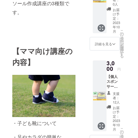
師の交
です。
ソール作成講座の3種類で
ン）】
を全6回
ケア ・
0人
通費は
通常価
実施い
運動神
不要で
お届
す。
格
たしま
経を伸
け予
す。 そ
77,000
す。 ■
定：
ばすに
れ以外
円のと
2023
講座内
は ・実
の場
年10
ころ、
容（予
践！遊
合、別
こ
月
7,000円
定）■
の
びなが
途支援
リ
お得！
・足の
タ
らでき
者さま
ー
靴や足
細かな
ン
るカラ
詳細を見る
のご負
を
に関す
評価 ・
【ママ向け講座の
選
ダ作り
担とな
択
る仕事
姿勢と
す
「今ま
りま
る
をして
歩行の
で知ら
す。 ※
内容】
3,0
いる
評価 ・
なかっ
日時は
方、ス
00
口腔機
たこと
別途調
円
ポーツ
能から
をきち
整させ
【個人
現場で
見る姿
んと知
ていた
スポン
働いて
勢 ・評
れてよ
だきま
サー】
いる方
価結果
かっ
す。 ※
足育団
におす
から導
た」 な
所要時
支援
体
すめで
き出さ
ど、ご
者：
間は約
「GRO
す。 1
れるこ
12人
好評を
60分で
WING
回2時間
と ・効
いただ
お届
す。 ※
UP」の
の講座
率の良
け予
いてい
有効期
個人ス
を全3回
定：
い運動
る講座
限は
ポン
2023
実施い
とは ・
・子ども靴について
です。
2023年
年10
サーに
たしま
ケース
※日時は
10月か
こ
月
なれる
す。 ■
の
スタ
別途
ら1年間
リ
権利で
・足やカラダの簡単な
講座内
タ
ディ 実
メール