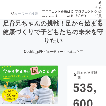
新
ロ
規
グ
会
プロジェクトを掲
はじ
プロジェクト
/
載するには
める
をさがす
イ
員
ン
登
足育兄ちゃんの挑戦！足から始まる
録
健康づくりで子どもたちの未来を守
りたい
人気のプロ
注目のリ
注目の新着プロ
募集終了が近いプ
もうすぐ公開
ジェクト
ターン
ジェクト
ロジェクト
されます
ochiai_pt
ビューティー・ヘルスケア
アート・写真
音楽
現在の支援総
テクノロジー・ガジェット
ゲーム・サ
額
535,
映像・映画
書籍・雑誌
600
ビジネス・起業
チャレンジ