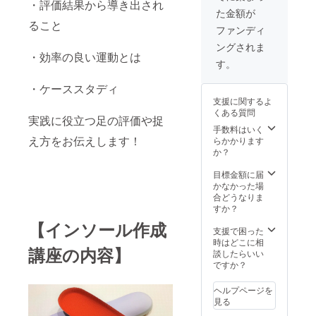
・評価結果から導き出され
要因の
ワーク
た金額が
ひとつ
販売や
ること
です。
企業イ
ファンディ
サンプ
メージ
ングされま
ルに合
が相違
・効率の良い運動とは
わせた
する場
す。
写真（5
合等、
点程
掲載を
・ケーススタディ
度）を
お断り
支援に関するよ
撮影し
させて
くある質問
てメー
いただ
実践に役立つ足の評価や捉
ルでお
く場合
手数料はいく
送りい
え方をお伝えします！
があり
らかかります
ただき
ます。
か？
ます。
お断り
サイズ
させて
目標金額に届
確認も
いただ
かなかった場
メール
いた場
合どうなりま
で行う
合にお
すか？
ため、
いても
【インソール作成
遠方の
返金は
支援で困った
方でも
いたし
時はどこに相
講座の内容】
お気軽
かねま
談したらいい
にどう
す。 ※
ですか？
ぞ！ ゴ
掲載期
ルフ場
間は
ヘルプページを
をたく
2023年
見る
さん歩
10月か