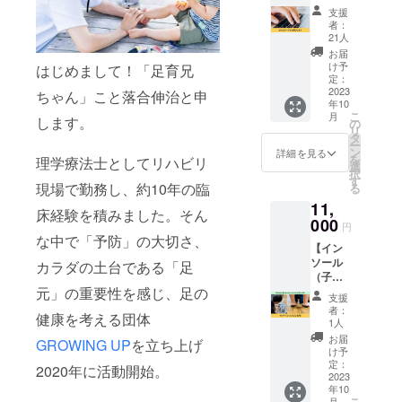
のプロ
善する事を
支援
ジェク
者：
経験しまし
トをた
21人
た。
だただ
お届
応援し
また、そん
け予
はじめまして！「足育兄
たい人
定：
な中で現代
向けの
2023
ちゃん」こと落合伸治と申
年10
の子ども達
リター
こ
月
します。
ンで
の
が外反母趾
リ
す。
タ
や扁平足な
ー
「足育
ン
詳細を見る
を
理学療法士としてリハビリ
兄ちゃ
ど、足元の
選
択
ん」こ
す
トラブルが
現場で勤務し、約10年の臨
る
と落合
増加してい
11,
伸治か
床経験を積みました。そん
ら熱い
000
ることも知
円
お礼の
な中で「予防」の大切さ、
りました。
【イン
メール
ソール
子ども達の
をお送
カラダの土台である「足
（子ど
りさせ
足のケアや
元」の重要性を感じ、足の
も日常
ていた
支援
運動機会の
用）】
だきま
者：
健康を考える団体
お子さ
す。 な
減少問題、
1人
んの足
お、支
お届
社会人の方
GROWING UP
を立ち上げ
に合っ
援時に
け予
の身体のケ
たイン
上乗せ
定：
2020年に活動開始。
ソール
2023
支援が
ア、アス
年10
をお作
可能で
こ
月