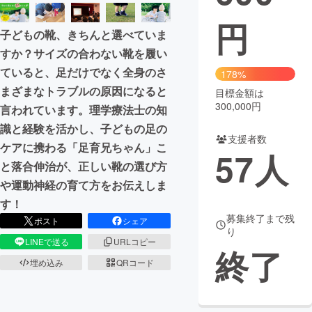
円
まちづくり・地域活性化
子どもの靴、きちんと選べていま
すか？サイズの合わない靴を履い
CAMPFIRE for Social Good
CAMPFIRE Creation
ていると、足だけでなく全身のさ
178%
CAMPFIREふるさと納税
machi-ya
コミュニティ
まざまなトラブルの原因になると
目標金額は
300,000円
言われています。理学療法士の知
識と経験を活かし、子どもの足の
支援者数
ケアに携わる「足育兄ちゃん」こ
57
人
と落合伸治が、正しい靴の選び方
や運動神経の育て方をお伝えしま
す！
募集終了まで残
ポスト
シェア
り
LINEで送る
URLコピー
終了
埋め込み
QRコード