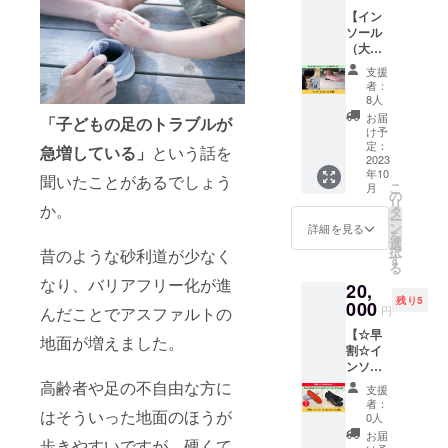
わせた
れるこ
【イン
写真（5
とで、
ソール
点程
こんな
（大人
度）を
メリッ
日常
撮影し
トがあ
支援
用）】
てメー
りま
者：
あなた
ルでお
す。 ・
8人
の足に
送りい
歩きや
お届
「子どもの足のトラブルが
合った
ただき
すくな
け予
イン
ます。
定：
る ・姿
急増している」
という話を
ソール
2023
サイズ
勢がよ
年10
をお作
確認も
聞いたことがあるでしょう
くなる
こ
月
りしま
メール
の
・疲れ
リ
か。
す！ サ
で行う
タ
にくい
ー
ンプル
ため、
ン
子ども
詳細を見る
を
に合わ
遠方の
選
さんに
択
昔のような砂利道が少なく
せた写
方でも
す
増えて
る
真（5点
お気軽
いると
なり、バリアフリー化が進
20,
程度）
にどう
いう、
残り5
を撮影
000
ぞ！ 最
偏平足
んだことでアスファルトの
円
して
近で
や外反
【☆早
メール
は、プ
地面が増えました。
母趾な
割☆イ
でお送
ロのア
どのお
ンソー
りいた
スリー
悩みを
ル（大
だきま
高齢者や足の不自由な方に
トもイ
抱えて
支援
人パン
す。 サ
ンソー
いる方
者：
はそういった地面のほうが
プス
イズ確
ルを使
0人
にぜ
用）】
認も
う方が
ひ！ 足
お届
歩きやすいですが、硬くて
2,000円