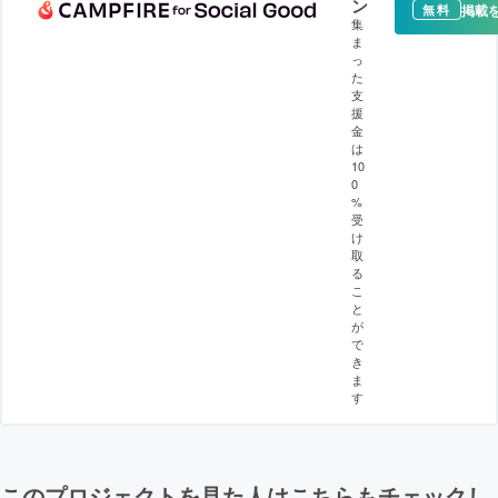
ン
掲載
無料
集
ま
っ
た
支
援
金
は
10
0
%
受
け
取
る
こ
と
が
で
き
ま
す
このプロジェクトを見た人はこちらもチェックし