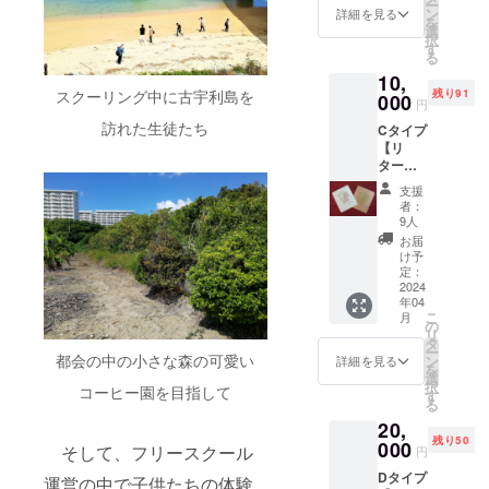
ー
末開催
た、キジム
オリジ
ン
詳細を見る
を
のビッ
ナル商
選
ナブレンド
択
グイベ
品サン
す
る
コーヒーや
ント
プル
10,
「Kijim
セット
キジムナ
スクーリング中に古宇利島を
残り91
una桜
000
ご支援
円
ハーブ
Festival
いただ
訪れた生徒たち
Cタイプ
ティー、島
」に会
いたお
【リ
員とし
礼にお
バナナやマ
ター
て参加
礼状と
ンゴーなど
ン】
可。
キジム
支援
１．キ
（要電
の沖縄産ト
ナ
者：
ジムナ
話予
ファー
9人
ロピカルフ
ファー
約、交
ムのサ
お届
ルーツや
ム会員
通・宿
ンプル
け予
証 令和
泊費は
定：
商品
オーガニッ
6年4月1
2024
自己負
セット
ク加工食品
年04
日から3
担）
をお送
こ
月
年間、
を皆様にお
２．お
の
り致し
リ
毎年1月
礼状＆
タ
ます。
届けしてい
ー
末開催
オリジ
都会の中の小さな森の可愛い
ン
サンプ
詳細を見る
を
ます。
のビッ
ナル商
選
ル商品
択
コーヒー園を目指して
グイベ
品サン
す
は以下
る
ント
プル
のもの
美味しく
20,
「Kijim
セット
が含ま
残り50
て、体に良
una桜
000
ご支援
れま
そして、フリースクール
円
Festival
いただ
す。
い、オーガ
Dタイプ
」に会
いたお
運営の中で子供たちの体験
①キジ