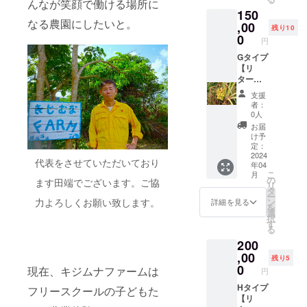
んなが笑顔で働ける場所に
泊費は
回4時間
ドし
化学肥
年3月
表記さ
150
自己負
まで利
た、う
料を使
末、
れま
なる農園にしたいと。
担）
用可＆
,00
め吉
用せず
ハーブ
残り10
す。 商
２．沖
毎年1月
パッ
0
に栽培
ティー
品開封
円
縄キジ
末開催
ケージ
した沖
は内容
前には
ムナ
のビッ
Gタイプ
のキジ
縄の
量1ｇの
必ずお
ファー
グイベ
【リ
ムナ
ハー
ティー
届けの
ム第２
ント
ター
No.ONE
ブ、月
バッグ
リター
農園に
「Kijim
ン】
コー
桃・
タイプ
ンに貼
支援
オー
una 桜
１．キ
ヒーの
ふーち
で賞味
者：
付され
ナー
Festival
ジムナ
中煎
ば等を
0人
期限は
たラベ
ネーム
」に
ファー
り・浅
ブレン
2024年
お届
ルや注
プレー
オー
ムオー
煎りの
ドした
け予
9月末ま
意書き
ト（木
ナーと
ナー会
ドリッ
定：
ティー
で 「原
をご確
製8×20
して参
員証 令
2024
プバッ
バッグ
材料及
認くだ
代表をさせていただいており
年04
ｃｍ）
加可
和6年4
グ各6個
10個
び添加
さ
こ
月
を設置
（いず
月1日か
（賞味
の
（賞味
物等の
ます田端でございます。ご協
い。」
リ
３．令
れも要
ら3年
期間
タ
期間6ヵ
食品表
※全て送
ー
和9年3
電話予
間、農
12ヵ
ン
力よろしくお願い致します。
月・内
詳細を見る
示はお
料・消
を
月31日
約、交
園内施
月・内
選
容量1個
届け商
費税込
択
まで3年
通・宿
設を年1
容量1個
す
1.5ｇ）
品のラ
みの金
る
間、園
泊費は
回4時間
８ｇ・
４．限
ベルに
額で、
200
内に植
自己負
まで利
非売
定オリ
表記さ
写真は
え付け
担）
用可＆
,00
品）
ジナル
れま
残り5
イメー
する
２．沖
毎年1月
３．キ
0
うめ吉
す。 商
現在、キジムナファームは
ジにな
円
コー
縄キジ
末開催
ジムナ
マグ
品開封
りま
ヒー苗
ムナ
のビッ
Hタイプ
ハーブ
フリースクールの子どもた
カップ
前には
す。
１本の
ファー
グイベ
【リ
ティー
「風の
必ずお
2024年