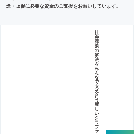
造・販促に必要な資金のご支援をお願いしています。
社
会
課
題
の
解
決
を
み
ん
な
で
支
え
合
う
新
し
い
ク
ラ
フ
ァ