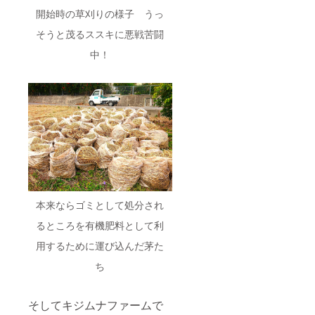
「風の
ティー
農薬や
ムナ
開始時の草刈りの様子 うっ
画家」
ハイビ
化学肥
No.ONE
中島潔
スカス
料を使
コー
そうと茂るススキに悪戦苦闘
画伯デ
の花に
用せず
ヒーの
ザイン
ローズ
に栽培
中煎
中！
のオリ
をブレ
した沖
り・浅
ジナル
ンドし
縄の
煎りの
うめ吉
た、華
ハー
ドリッ
No.わん
やかな
ブ、月
プバッ
マグ
バラの
桃・
グ各6個
カップ1
香りが
ふーち
（賞味
個（非
疲れを
ば等を
期間
売品）
癒す
ブレン
12ヵ
素
「Okina
ドした
月・内
材 陶
wa
ティー
容量1個
器 サ
Sunset
バッグ
８ｇ・
イズ(直
Bloom
10個
非売
径×高
」
（賞味
品）
本来ならゴミとして処分され
さ) 約
ティー
期間6ヵ
５．キ
8x9.5(c
バッグ
月・内
ジムナ
るところを有機肥料として利
m) 容
14個
容量1個
ハーブ
量 約
（賞味
1.5ｇ）
ティー
用するために運び込んだ茅た
360ml
期間6ヵ
６．美
農薬や
８．
月・内
ら花
化学肥
ち
コー
容量1個
ハーブ
料を使
ヒーの
1ｇ）
ティー
用せず
木お家
７．キ
ハイビ
に栽培
そしてキジムナファームで
でキジ
ジムナ
スカス
した沖