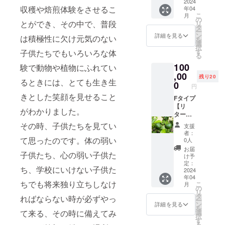
員証 令
2024
ナーと
た、う
ムナ
ドリッ
ヒーの苗木
収穫や焙煎体験をさせるこ
年04
和6年4
して参
め吉
ハーブ
プバッ
こ
月
月1日か
加可
やフルーツ
の
パッ
コー
グタイ
とができ、その中で、普段
リ
ら3年
（いず
タ
ケージ
ヒー
プで賞
の苗木を園
ー
間、農
れも要
ン
のキジ
詳細を見る
「琉球
は積極性に欠け元気のない
味期限
を
内に植え付
園内施
電話予
選
ムナ
薬膳珈
は2025
択
設を年1
約、交
す
子供たちでもいろいろな体
No.ONE
けていって
琲」1
年3月
る
回4時間
通・宿
コー
個
末、
います。
100
まで利
験で動物や植物にふれてい
泊費は
ヒーの
③キジ
ハーブ
用可＆
,00
自己負
中煎
ムナ
残り20
ティー
るときには、とても生き生
毎年1月
担）
0
り・浅
ハーブ
は内容
円
末開催
２．オ
煎りの
ティー
量3ｇの
きとした笑顔を見せること
のビッ
Fタイプ
リジナ
ドリッ
「Okina
ティー
グイベ
【リ
ル沖縄
プバッ
wa
がわかりました。
バッグ
ント
ター
ブレン
グ各6個
Sunset
タイプ
「Kijim
ン】
ドコー
（賞味
その時、子供たちを見てい
Bloom
で賞味
支援
una 桜
１．キ
ヒー 農
期間
」1個
者：
期限は
Festival
ジムナ
て思ったのです。体の弱い
薬を使
12ヵ
0人
コー
2024年
」に
ファー
用せず
月・内
ヒーは
お届
9月末ま
子供たち、心の弱い子供た
オー
ムオー
に栽培
容量1個
け予
いずれ
で 「原
ナーと
ナー会
したペ
定：
８ｇ・
も内容
材料及
ち、学校にいけない子供た
して参
員証 令
2024
ルー・
非売
量8ｇの
び添加
年04
加可
和6年4
エチオ
品）
ドリッ
物等の
ちでも将来独り立ちしなけ
こ
月
（いず
月1日か
ピア・
の
３．キ
プバッ
食品表
リ
れも要
ら3年
沖縄産
タ
ジムナ
ればならない時が必ずやっ
グタイ
示はお
ー
電話予
間、農
コー
ン
ハーブ
詳細を見る
プで賞
届け商
を
約、交
園内施
ヒーを
て来る、その時に備えてみ
選
ティー
味期限
品のラ
択
通・宿
設を年1
ブレン
す
農薬や
は2025
ベルに
る