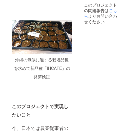
沖縄産
可。継
培作業
内の
ザイン
リター
イメー
このプロジェクト
コー
続終了
ができ
コー
のオリ
ンに貼
ジにな
の問題報告は
こち
ヒーを
場合は
ます。
ヒー、
ジナル
付され
りま
ブレン
園が引
会員期
グア
ら
よりお問い合わ
うめ吉
たラベ
す。
ドし
取し、
間中の3
バ、
No.わん
ルや注
せください
2024年
た、う
当園の
年間、
シーク
マグ
意書き
4月末ま
め吉
商品購
毎年収
ア
カップ1
をご確
でにお
パッ
入に使
穫時期
サー、
個（非
認くだ
届けし
ケージ
える
になり
島バナ
売品）
さい。
ます。
のキジ
2000円
ました
ナ、マ
素
※全て送
ムナ
分のチ
らコー
ンゴー
材 陶
料・消
No.ONE
ケット
ヒー
の木各
器 サ
費税込
コー
を進
600g、
１本の
イズ(直
みの金
沖縄の気候に適する栽培品種
ヒーの
呈。）
シーク
オー
径×高
額で、
中煎
４．オ
アサー
ナー様
さ) 約
を求めて新品種「IHCAFE」の
写真は
り・浅
リジナ
500ｇ、
とし
8x9.5(c
イメー
発芽検証
煎りの
ル沖縄
島バナ
て、園
m) 容
ジにな
ドリッ
ブレン
ナ１ｋ
内施設
量 約
りま
プバッ
ドコー
ｇをお
の使
360ml
す。 ※
グ各6個
ヒー 農
届け。
用・栽
６．
返礼品
（賞味
薬を使
（4年目
培作業
コー
（すべ
期間
用せず
からは
ができ
ヒーの
ての引
12ヵ
に栽培
15000
ます。
木お家
このプロジェクトで実現し
換チ
月・内
したペ
円/年で
会員期
でキジ
ケット
たいこと
容量1個
ルー・
更新
間中の3
ムナ
含む）
８ｇ・
エチオ
可。継
年間、
コー
は2024
非売
ピア・
続終了
毎年収
ヒー栽
年4月末
今、日本では農業従事者の
品）
沖縄産
場合は
穫時期
培セッ
までに