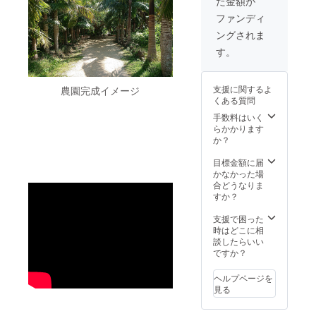
た金額が
年で更
とし
製8×20
して参
スの花
コー
ドし
新可。
て、園
ｃｍ）
加可
にロー
ヒー栽
ファンディ
た、う
継続終
内施設
を設置
（いず
ズをブ
培セッ
め吉
ングされま
了場合
の使
３．令
れも要
レンド
ト コー
パッ
は園が
用・栽
和9年3
電話予
した、
ヒーの
す。
ケージ
引取
培作業
月31日
約、交
華やか
たね・
のキジ
し、当
ができ
まで3年
通・宿
なバラ
鉢・用
ムナ
園の商
ます。
間、園
泊費自
の香り
土・肥
No.ONE
支援に関するよ
農園完成イメージ
品購入
会員期
内に植
己負
が疲れ
料（栽
コー
くある質問
に使え
間中の3
え付け
担）
を癒す
培手順
ヒーの
る1000
年間、1
する
２．沖
「Okina
手数料はいく
書付・
中煎
円分の
年ごと
コー
縄キジ
wa
らかかります
非売
り・浅
チケッ
に収穫
ヒー、
ムナ
Sunset
か？
品）
煎りの
トを進
時期に
グア
ファー
Bloom
※原材料
ドリッ
呈。）
なりま
バ、
ム第２
」
目標金額に届
及び添
プバッ
４．オ
したら
シーク
農園に
ティー
かなかった場
加物等
グ各6個
リジナ
コー
ア
オー
バッグ
合どうなりま
の食品
（賞味
ル沖縄
ヒー
サー、
ナー
14個
すか？
表示は
期間
ブレン
400g、
島バナ
ネーム
（賞味
お届け
12ヵ
ドコー
シーク
ナの木
プレー
期間6ヵ
支援で困った
商品の
月・内
ヒー 農
アサー
各１本
ト（木
月・内
時はどこに相
ラベル
容量1個
薬を使
を500ｇ
のオー
製8×20
容量1個
談したらいい
に表記
８ｇ）
用せず
お届け
ナー様
ｃｍ）
1ｇ）
ですか？
されま
※全て送
に栽培
（4年目
とし
を設置
５．
す。 商
料・消
したペ
からは
て、園
３．令
「風の
品開封
費税込
ヘルプページを
ルー・
10000
内施設
和9年3
画家」
前には
みの金
見る
エチオ
円/年で
の使
月31日
中島潔
必ずお
額で、
ピア・
更新
用・栽
まで園
画伯デ
届けの
写真は