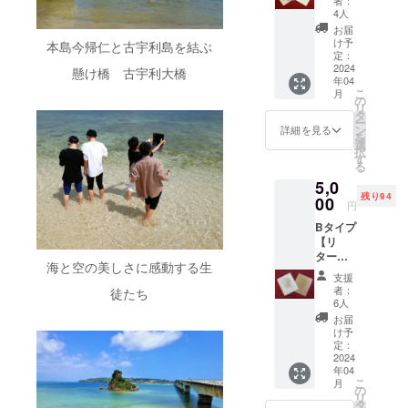
ジムナ
4人
また、取り
ファー
お届
扱うコー
ム会員
け予
本島今帰仁と古宇利島を結ぶ
証 令和
定：
ヒー豆はJAS
6年4月1
2024
懸け橋 古宇利大橋
認証済みの
年04
日から3
こ
月
有機栽培
年間、
の
リ
毎年1月
タ
コーヒーや
ー
末開催
ン
詳細を見る
沖縄県内の
を
のビッ
選
択
グイベ
農園で農薬
す
る
ント
を使わずに
5,0
「Kijim
栽培したこ
残り94
una桜
00
円
Festival
だわりの
Bタイプ
」に会
コーヒー豆
【リ
員とし
ター
です。
て参加
海と空の美しさに感動する生
ン】
可。
支援
１．キ
（要電
者：
徒たち
KIJIMUNA
ジムナ
話予
6人
ファー
約、交
FARM で
お届
ム会員
通・宿
け予
は、これら
証 令和
泊費は
定：
の安心安全
6年4月1
2024
自己負
年04
日から3
担）
なコーヒー
こ
月
年間、
２．お
の
豆を使用し
リ
毎年1月
礼状＆
タ