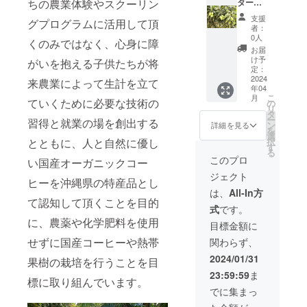
オー
ム第２
ント
ター
ちの農業体験やスクーリン
農薬や
画家」
届けの
4月末ま
ナー様
農園に
「Kijim
ン】
化学肥
中島潔
リター
でにお
支援
グプログラムに活用して頂
とし
オー
una 桜
１．キ
料を使
画伯デ
ンに貼
者：
届けし
て、園
ナー
Festival
ジムナ
用せず
ザイン
0人
付され
ます。
くのみではなく、心身に障
内施設
ネーム
」に
ファー
に栽培
のオリ
たラベ
お届
の使
プレー
オー
ムオー
した沖
ジナル
け予
ルや注
がいを抱える子供たちが将
用・栽
ト（木
ナーと
ナー会
縄の
定：
うめ吉
意書き
培作業
製8×20
して参
員証 令
2024
ハー
No.わん
来農業によって生計を立て
をご確
年04
ができ
ｃｍ）
加可
和6年4
ブ、月
マグ
認くだ
こ
月
ます。
を設置
（いず
月1日か
ていくために必要な技術の
桃・
の
カップ1
さ
リ
会員期
３．令
れも要
ら3年
ふーち
タ
個（非
い。」
ー
習得と就業の場を創出する
間中の3
和9年3
電話予
間、農
ば等を
ン
売品）
詳細を見る
３．オ
を
年間、1
月31日
約、交
園内施
ブレン
選
素
リジナ
択
とともに、人と自然に優し
年ごと
まで3年
通・宿
設を年1
ドした
す
材 陶
ル沖縄
る
に収穫
間、園
泊費は
回4時間
ティー
器 サ
このプロ
ブレン
い国産オーガニックコー
時期に
内に植
自己負
まで利
バッグ
イズ(直
ドコー
ジェクト
なりま
え付け
担）
用可＆
10個
径×高
ヒーを沖縄県の特産品とし
ヒー 農
したら
する
２．沖
毎年1月
（賞味
さ) 約
は、
All-In方
薬を使
有機栽
コー
縄キジ
末開催
期間6ヵ
て認知して頂くことを目的
8x9.5(c
用せず
式
です。
培コー
ヒー、
ムナ
のビッ
月・内
m) 容
に栽培
に、農薬や化学肥料を使用
ヒー
グア
ファー
グイベ
容量1個
量 約
目標金額に
したペ
200gを
バ、
ム第２
ント
1.5ｇ）
360ml
ルー・
せずに国産コーヒーや熱帯
関わらず、
お届
シーク
農園に
「Kijim
４．美
５．
エチオ
け。（4
アサー
オー
una 桜
ら花
コー
2024/01/31
ピア・
果樹の栽培を行うことを目
年目か
の木各
ナー
Festival
ハーブ
ヒーの
沖縄産
23:59:59
ま
らは更
１本の
ネーム
」に
ティー
木お家
コー
標に取り組んでいます。
新料
オー
プレー
オー
・ハイ
でキジ
でに集まっ
ヒーを
5000円/
ナー様
ト（木
ナーと
ビスカ
ムナ
ブレン