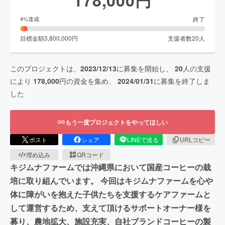
終了
4
%達成
目標金額
3,800,000
円
支援者数
20
人
このプロジェクトは、
2023/12/13
に募集を開始し、
20
人の支援
により
178,000
円の資金を集め、
2024/01/31
に募集を終了しま
した
もう一度プロジェクトをやってほしい
ポスト
シェア
LINEで送る
URLコピー
埋め込み
QRコード
キジムナファームでは沖縄県において国産コーヒーの栽
培に取り組んでいます。 今回はキジムナファームを心や
体に障がいを抱えた子供たちを支援するケアファームと
して運営するため、支えて頂けるサポートオーナー様を
募り、農地拡大、施設充実、自社ブランドコーヒーの製