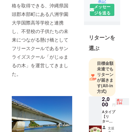
表記
車で15分の
格を取得できる、沖縄県国
メッセー
豊見城にあ
ジを送る
頭郡本部町にある八洲学園
る自然農法
にこだわっ
大学国際高等学校と連携
た小さな森
し、不登校の子供たちの未
の可愛い
リターンを
来につながる懸け橋として
コーヒー農
園です。
選ぶ
フリースクールであるサン
ライズスクール「がじゅま
園内では農
目標金額
るの木」を運営してきまし
薬や化学肥
未達でも
料は一切使
た。
リターン
用せずに、
が届きま
す
(All-in
コーヒーを
方式)
はじめ島バ
2,0
ナナやマン
残り
00
296
ゴーやグァ
円
バなどの自
Aタイプ
【リ
然栽培に取
ター
り組んでい
ン】
支援
１．キ
ます。
者：