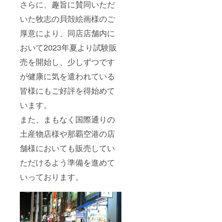
ての引
さらに、趣旨に賛同いただ
換チ
ケット
いた牧志の貝殻絵画様のご
含む）
厚意により、同店店舗内に
は2024
年4月末
おいて2023年夏より試験販
までに
お届け
売を開始し、少しずつです
しま
す。
が健康に気を遣われている
皆様にもご好評を得始めて
います。
また、まもなく国際通りの
土産物店様や那覇空港の店
舗様においても販売してい
ただけるよう準備を進めて
いっております。