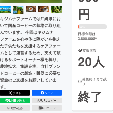
円
まちづくり・地域活性化
キジムナファームでは沖縄県にお
いて国産コーヒーの栽培に取り組
CAMPFIRE for Social Good
CAMPFIRE Creation
4%
んでいます。 今回はキジムナ
CAMPFIREふるさと納税
machi-ya
コミュニティ
目標金額は
3,800,000円
ファームを心や体に障がいを抱え
た子供たちを支援するケアファー
支援者数
ムとして運営するため、支えて頂
20
人
けるサポートオーナー様を募り、
農地拡大、施設充実、自社ブラン
ドコーヒーの製造・販促に必要な
募集終了まで残
資金のご支援をお願いしていま
り
す。
終了
ポスト
シェア
LINEで送る
URLコピー
埋め込み
QRコード