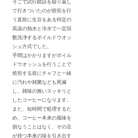
そこで試行錯誤を繰り返し
ヒー栽
のオリ
琉球
培セッ
ジナル
ハーブ
て行きついたのが焙煎を行
ト コー
うめ吉
をブレ
ヒーの
No.わん
ンドし
う直前に生豆をある特定の
たね・
マグ
た「琉
鉢・用
カップ1
球薬膳
高温の熱水と冷水で一定回
土・肥
個（非
珈琲」
料（栽
売品）
ドリッ
数洗浄するボイルドウオッ
培手順
素
プバッ
シュ方式でした。
書付・
材 陶
グ12個
非売
器 サ
（賞味
手間はかかりますがボイル
品）
イズ(直
期間
※翌
径×高
12ヵ
ドウオッシュを行うことで
年・翌
さ) 約
月・内
翌年の
8x9.5(c
容量1個
焙煎する前にチャフと一緒
コー
m) 容
8ｇ・非
ヒー生
量 約
売
に汚れや雑菌なども死滅
豆は引
360ml
品）
換チ
９．
８．
し、雑味の無いスッキリと
ケット
コー
「風の
したコーヒーになります。
として
ヒーの
画家」
最初に
木お家
中島潔
また、短時間で処理するた
送付し
でキジ
画伯デ
ます。
ムナ
ザイン
め、コーヒー本来の風味を
※全て送
コー
のオリ
料・消
ヒー栽
ジナル
損なうことはなく、その豆
費税込
培セッ
うめ吉
みの金
ト コー
No.わん
が持つ本来の味を引き出す