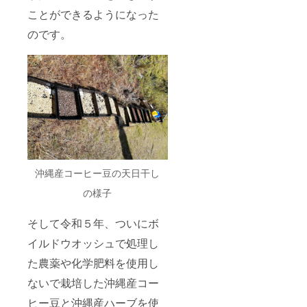
額で、
ヒーの
マグ
ことができるようになった
写真は
たね・
カップ1
イメー
鉢・用
個（非
のです。
ジにな
土・肥
売品）
りま
料（栽
素
す。 ※
培手順
材 陶
返礼品
書付・
器 サ
（すべ
非売
イズ(直
ての引
品）
径×高
換チ
※翌
さ) 約
ケット
年・翌
8x9.5(c
含む）
翌年の
m) 容
は2024
コー
量 約
年4月末
ヒー生
360ml
までに
豆等は
９．
お届け
引換チ
コー
沖縄産コーヒー豆の天日干し
しま
ケット
ヒーの
す。
として
木お家
の様子
最初に
でキジ
送付し
ムナ
ます。
コー
そして令和５年、ついにボ
※全て送
ヒー栽
イルドウオッシュで処理し
料・消
培セッ
費税込
ト コー
た農薬や化学肥料を使用し
みの金
ヒーの
額で、
たね・
ないで栽培した沖縄産コー
写真は
鉢・用
イメー
土・肥
ヒー豆と沖縄産ハーブを使