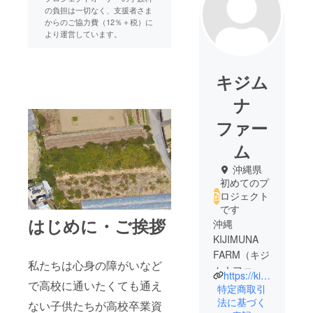
の負担は一切なく、支援者さま
からのご協力費（12％＋税）に
より運営しています。
キジム
ナ
ファー
ム
沖縄県
初めてのプ
ロジェクト
です
はじめに・ご挨拶
沖縄
KIJIMUNA
FARM（キジ
私たちは心身の障がいなど
ムナファー
https://kijimuna-farm.jimdosite.com
で高校に通いたくても通え
ム）は、那
特定商取引
覇空港から
法に基づく
ない子供たちが高校卒業資