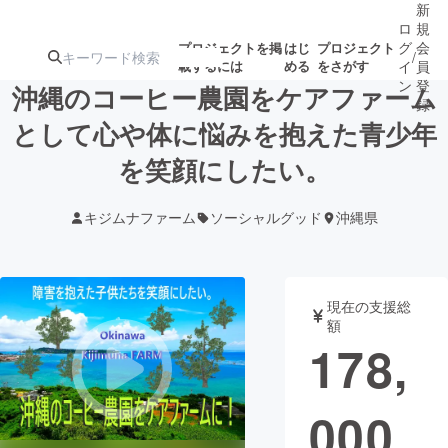
新
ロ
規
グ
会
プロジェクトを掲
はじ
プロジェクト
/
載するには
める
をさがす
イ
員
ン
登
沖縄のコーヒー農園をケアファーム
録
として心や体に悩みを抱えた青少年
を笑顔にしたい。
人気のプロ
注目のリ
注目の新着プロ
募集終了が近いプ
もうすぐ公開
ジェクト
ターン
ジェクト
ロジェクト
されます
キジムナファーム
ソーシャルグッド
沖縄県
アート・写真
音楽
現在の支援総
テクノロジー・ガジェット
ゲーム・サ
額
178,
映像・映画
書籍・雑誌
000
ビジネス・起業
チャレンジ