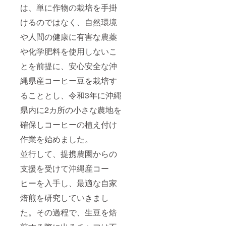
ムナ
ハーブ
の花に
縄の
は、単に作物の栽培を手掛
コー
コー
ローズ
ハー
ヒー栽
ヒー 農
をブレ
ブ、月
けるのではなく、自然環境
培セッ
薬を使
ンドし
桃・
ト コー
用せず
た、華
ふーち
や人間の健康に有害な農薬
ヒーの
に栽培
やかな
ば等を
や化学肥料を使用しないこ
たね・
した
バラの
ブレン
鉢・用
コー
香りが
ドした
とを前提に、安心安全な沖
土・肥
ヒーと
疲れを
ティー
料（栽
琉球
癒す
バッグ
縄県産コーヒー豆を栽培す
培手順
ハーブ
「Okina
10個
書付・
をブレ
wa
（賞味
ることとし、令和3年に沖縄
非売
ンドし
Sunset
期間6ヵ
品）
た「琉
Bloom
月・内
県内に2カ所の小さな農地を
※翌
球薬膳
」
容量1個
年・翌
珈琲」
ティー
1.5ｇ）
確保しコーヒーの植え付け
翌年の
ドリッ
バッグ
６．美
作業を始めました。
コー
プバッ
14個
ら花
ヒー生
グ12個
（賞味
ハーブ
並行して、提携農園からの
豆は引
（賞味
期間6ヵ
ティー
換チ
期間
月・内
ハイビ
支援を受けて沖縄産コー
ケット
12ヵ
容量1個
スカス
として
月・内
1ｇ）
の花に
ヒーを入手し、最適な自家
最初に
容量1個
７．キ
ローズ
送付し
8ｇ）
ジムナ
をブレ
焙煎を研究していきまし
ます。
８．
ハーブ
ンドし
た。その過程で、生豆を焙
※全て送
「風の
コー
た、華
料・消
画家」
ヒー 農
やかな