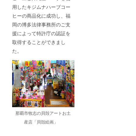
ジにな
料（栽
りま
培手順
用したキジムナハーブコー
す。 ※
書付・
ヒーの商品化に成功し、福
返礼品
非売
（すべ
品）
岡の博多法律事務所のご支
ての引
※翌年・
換チ
翌翌年
援によって特許庁の認証を
ケット
のコー
含む）
ヒー生
取得することができまし
は2024
豆は引
年4月末
換チ
た。
までに
ケット
お届け
として
しま
最初に
す。
送付し
ます。
※全て送
料・消
費税込
みの金
額で、
写真は
イメー
ジにな
那覇市牧志の貝殻アートお土
りま
産店「貝殻絵画」
す。 ※
返礼品
（すべ