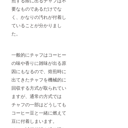
煎する際に出るチャフは不
費税込
中島潔
薬を使
バラの
みの金
画伯デ
用せず
香りが
要なものであるだけでな
額で、
ザイン
に栽培
疲れを
写真は
のオリ
した
癒す
く、かなりの汚れが付着し
イメー
ジナル
コー
「Okina
ジにな
うめ吉
ヒーと
wa
ていることが分かりまし
りま
No.わん
琉球
Sunset
た。
す。 ※
マグ
ハーブ
Bloom
返礼品
カップ1
をブレ
」
（すべ
個（非
ンドし
ティー
ての引
売品）
た「琉
バッグ
換チ
素
球薬膳
14個
一般的にチャフはコーヒー
ケット
材 陶
珈琲」
（賞味
含む）
器 サ
ドリッ
期間6ヵ
の味や香りに雑味が出る原
は2024
イズ(直
プバッ
月・内
年4月末
径×高
グ12個
容量1個
因にもなるので、焙煎時に
までに
さ) 約
（賞味
1ｇ）
お届け
8x9.5(c
期間
７．キ
出てきたチャフを機械的に
しま
m) 容
12ヵ
ジムナ
回収する方式が取られてい
す。
量 約
月・内
ハーブ
360ml
容量1個
コー
ますが、通常の方式では
９．
8ｇ）
ヒー 農
コー
８．
薬を使
チャフの一部はどうしても
ヒーの
「風の
用せず
木お家
画家」
に栽培
コーヒー豆と一緒に燃えて
でキジ
中島潔
した
ムナ
画伯デ
コー
豆に付着しまいます。
コー
ザイン
ヒーと