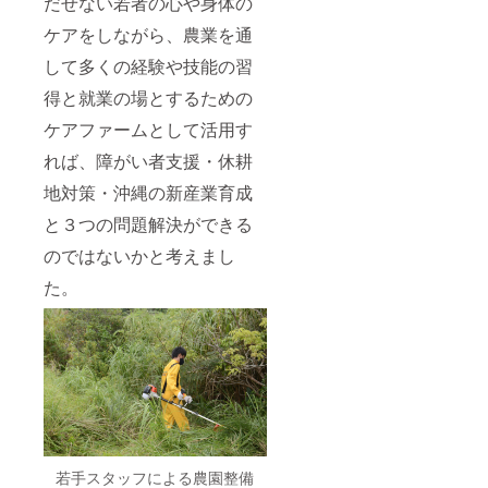
だせない若者の心や身体の
ハーブ
ジムナ
ドし
3000円
ティー
ハーブ
た、う
分のチ
ケアをしながら、農業を通
ハイビ
ティー
め吉
ケット
スカス
農薬や
パッ
を付
して多くの経験や技能の習
の花に
化学肥
ケージ
き。）
ローズ
料を使
のキジ
４．オ
得と就業の場とするための
をブレ
用せず
ムナ
リジナ
ンドし
に栽培
No.ONE
ル沖縄
ケアファームとして活用す
た、華
した沖
コー
ブレン
れば、障がい者支援・休耕
やかな
縄の
ヒーの
ドコー
バラの
ハー
中煎
ヒー 農
地対策・沖縄の新産業育成
香りが
ブ、月
り・浅
薬を使
疲れを
桃・
煎りの
用せず
と３つの問題解決ができる
癒す
ふーち
ドリッ
に栽培
「Okina
ば等を
プバッ
したペ
のではないかと考えまし
wa
ブレン
グ各6個
ルー・
Sunset
ドした
（賞味
エチオ
た。
Bloom
ティー
期間
ピア・
」
バッグ
12ヵ
沖縄産
ティー
10個
月・内
コー
バッグ
（賞味
容量1個
ヒーを
14個
期間6ヵ
８ｇ・
ブレン
（賞味
月・内
非売
ドし
期間6ヵ
容量1個
品）
た、う
月・内
1.5ｇ）
５．キ
め吉
容量1個
６．美
ジムナ
パッ
1ｇ）
ら花
ハーブ
ケージ
７．
ハーブ
ティー
のキジ
若手スタッフによる農園整備