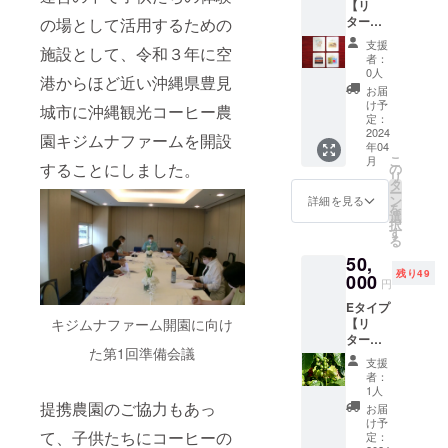
ニック作物
【リ
員とし
礼にお
ムナオ
ター
の場として活用するための
て参加
だけを皆さ
礼状と
リジナ
ン】
可。
キジム
ルブレ
支援
まにお召し
施設として、令和３年に空
１．キ
（要電
ナ
ンド
者：
上がり頂
ジムナ
話予
ファー
0人
コー
港からほど近い沖縄県豊見
ファー
約、交
ムのサ
き、いつま
ヒー1個
お届
ムオー
通・宿
ンプル
け予
②キ
城市に沖縄観光コーヒー農
でも美しく
ナー会
泊費は
定：
商品
ジムナ
員証 令
2024
健やかにお
自己負
セット
園キジムナファームを開設
ハーブ
年04
和6年4
担）
をお送
コー
過ごしいた
こ
月
月1日か
２．オ
することにしました。
の
り致し
ヒー
リ
だくことが
ら3年
リジナ
タ
ます。
「琉球
ー
間、農
ル沖縄
私たちの願
ン
サンプ
詳細を見る
薬膳珈
を
園内施
ブレン
選
ル商品
琲」1個
いです。
択
設を年1
ドコー
す
は以下
③キ
る
回4時間
ヒー 農
のもの
ジムナ
50,
まで利
薬を使
が含ま
KIJIMUNA
ハーブ
残り49
用可＆
000
用せず
れま
ティー
円
FARM は小
毎年1月
に栽培
す。
「Okina
Eタイプ
末開催
さな森の可
したペ
①キジ
wa
キジムナファーム開園に向け
【リ
のビッ
ルー・
ムナオ
Sunset
愛いコー
ター
グイベ
エチオ
リジナ
Bloom
た第1回準備会議
ヒー園を目
ン】
ント
ピア・
ルブレ
」1個
支援
１．キ
「Kijim
沖縄産
指して、会
ンド
者：
コー
ジムナ
una 桜
コー
1人
コー
ヒーは
員の皆さん
ファー
Festival
提携農園のご協力もあっ
ヒーを
ヒー1
お届
いずれ
ムオー
と一緒に少
」に
ブレン
け予
個
も内容
て、子供たちにコーヒーの
ナー会
オー
定：
ドし
②キジ
しずつコー
量8ｇの