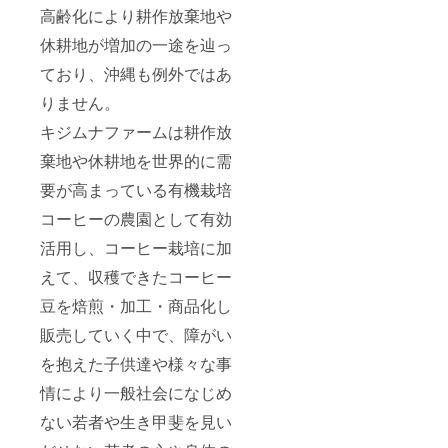
５．キ
コー
園が引
にコー
ト コー
お届け
高齢化により耕作放棄地や
ジムナ
ヒーを
取し、
ヒー
ヒーの
しま
ハーブ
ブレン
当園の
800g、
たね・
す。
休耕地が増加の一途を辿っ
ティー
ドし
商品購
シーク
鉢・用
農薬や
た、う
入に使
アサー
土・肥
ており、沖縄も例外ではあ
化学肥
め吉
える
500ｇ、
料（栽
料を使
パッ
3000円
島バナ
りません。
培手順
用せず
ケージ
分のチ
ナ１ｋ
書付・
キジムナファームは耕作放
に栽培
のキジ
ケット
ｇ、マ
非売
した沖
ムナ
を進
ンゴー
品）
棄地や休耕地を世界的に需
縄の
No.ONE
呈。）
１ｋｇ
※全
ハー
コー
４．オ
をお届
て送
要が高まっている有機栽培
ブ、月
ヒーの
リジナ
け（4年
料・消
桃・
中煎
ル沖縄
目から
費税込
コーヒーの農園として有効
ふーち
り・浅
ブレン
は更新
みの金
ば等を
煎りの
ドコー
料
活用し、コーヒー栽培に加
額で、
ブレン
ドリッ
ヒー 農
20000
写真は
えて、収穫できたコーヒー
ドした
プバッ
薬を使
円/年で
イメー
ティー
グ各6個
用せず
更新
ジにな
豆を焙煎・加工・商品化し
バッグ
（賞味
に栽培
可。継
りま
10個
期間
したペ
続終了
す。
販売していく中で、障がい
（賞味
12ヵ
ルー・
場合は
2024年
期間6ヵ
月・内
エチオ
園が引
4月末ま
を抱えた子供達や様々な事
月・内
容量1個
ピア・
取し、
でにお
容量1個
８ｇ・
沖縄産
当園の
届けし
情により一般社会になじめ
1.5ｇ）
非売
コー
商品購
ます。
ない若者や生き甲斐を見い
６．美
品）
ヒーを
入に使
ら花
５．キ
ブレン
える