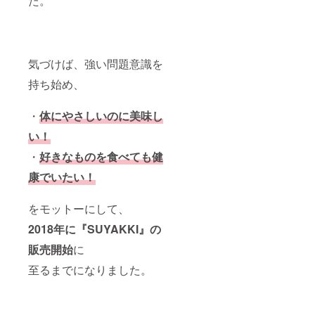
た。
冷蔵庫
限：精
保管推
米から
奨 【白
一ヶ月
米への
目安 ・
変更】
原材料
白米へ
等の食
気づけば、強い問題意識を
の変更
品表示
をご希
は商品
持ち始め、
望の場
のラベ
合は、
ルに表
備考欄
記。商
・
体にやさしいのに美味し
へ記載
品開封
い！
前は必
ず商品
・
好きなものを食べても健
ラベル
や注意
康でいたい！
書きの
ご確認
・保存
をモットーにして、
方法：
冷暗所
2018年に『SUYAKKI』の
密閉。
販売開始
に
冷蔵庫
保管推
至るまでになりました。
奨 【白
米への
変更】
ご希望