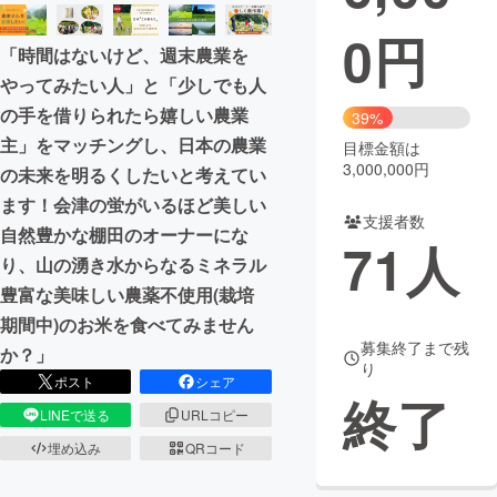
0
円
まちづくり・地域活性化
「時間はないけど、週末農業を
やってみたい人」と「少しでも人
CAMPFIRE for Social Good
CAMPFIRE Creation
の手を借りられたら嬉しい農業
39%
CAMPFIREふるさと納税
machi-ya
コミュニティ
主」をマッチングし、日本の農業
目標金額は
3,000,000円
の未来を明るくしたいと考えてい
ます！会津の蛍がいるほど美しい
支援者数
自然豊かな棚田のオーナーにな
71
人
り、山の湧き水からなるミネラル
豊富な美味しい農薬不使用(栽培
期間中)のお米を食べてみません
募集終了まで残
か？」
り
ポスト
シェア
終了
LINEで送る
URLコピー
埋め込み
QRコード