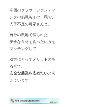
②Let's
まかせ
月頃) ※
・日程
方優先)
農業HP
（こだ
指定区
（23年8
・現地
へのお
わりの
画の収
月・10
集合・
今回のクラウドファンディ
名前掲
お野菜
穫物を
月ご
現地解
載 ※支
や加工
得る権
ろ） ・
ングの挑戦もその一環で、
散、交
援時、
品を7～
利 B：
場所：
通費、
人手不足の農家さんと、
必ず備
9種類ご
「農家
福島県
滞在費
考欄に
用意）
応援食
大沼郡
は自己
掲載を
・発送
材セッ
三島町
負担で
自分の農地で得られた
希望さ
時期(23
ト(栽培
近郊 ・
す。 ④
れるお
年9月
期間中
人数制
大自然
安全な食材を食べたい方を
名前を
頃〜)
に農薬
限：定
BBQ(有
ご記入
【上記
不使
員各回
料) 農業
マッチングして、
くださ
以外の6
用)」1
100名
アドベ
い。 ・
つの特
回分
(先着
ン
掲載予
典】 ①
x6ヶ月
順、30
双方にとってメリットのあ
チャー
定期
シェア
1回分
万円プ
とセッ
間：23
オー
量：成
る形で、
ランの
トで、
年8/25-
ナー権
人男性1
方優先)
美しい
安全な農業を広めたい
と考
2/25 ・
利証の
週間
・現地
風景と
掲載方
発送
分、段
集合・
ともに
えています。
法：
（申込
ボール
現地解
BBQを
「10万
締切
80サイ
散、交
楽しめ
円プラ
8/25以
ズ相当
通費、
ます。
ンご支
降、1ヶ
セット
滞在費
【③④
援者：
月以内
内容は
は自己
の注意
〇〇
に郵送
毎回お
負担で
事項】
様」の
予定）
まかせ
す。 ④
※予約方