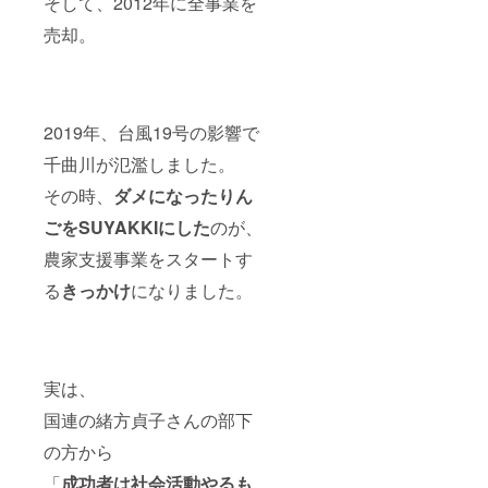
そして、2012年に全事業を
なった
ように
込締切
メージ
や注意
美しい
文章掲
8/25以
です。
書きを
売却。
棚田を
載予定
降、1ヶ
予めご
ご確認
ぜひ訪
掲載希
月以内
了承く
くださ
れてご
望なし
に郵送
ださ
い。 ・
覧くだ
→「HP
予定。
い。 ・
消費期
さい。
掲載希
②Let's
原材料
限：精
・日程
望な
農業HP
等の食
米から
2019年、台風19号の影響で
（23年8
し」と
へのお
品表示
一ヶ月
月・10
備考欄
名前掲
は商品
千曲川が氾濫しました。
を目安
月頃）
に記載
載 ※支
のラベ
にお召
その時、
ダメになったりん
・場
③農業
援時、
ルに表
し上が
所：福
アドベ
必ず備
記。
りくだ
ごをSUYAKKIにした
のが、
島県大
ン
考欄に
商品開
さい。
沼郡三
チャー
掲載用
封前に
・保存
農家支援事業をスタートす
島町近
参加権
のお名
は必ず
方法：
郊 ・定
（有
前をご
商品の
冷暗所
る
きっかけ
になりました。
員各回
料）
記入下
ラベル
保管。
100名
オー
さい ・
や注意
密閉容
(先着順)
ナー期
掲載予
書きを
器に入
・現地
間中の
定期
ご確認
れて冷
集合・
見学無
間：23
くださ
蔵庫保
現地解
料。 ・
年8/25-
実は、
い。 ・
管がお
散、交
日程
2/25 ・
消費期
すすめ
国連の緒方貞子さんの部下
通費、
（23年8
掲載方
限：精
です。
滞在費
月・10
法：
米から
【精米
の方から
は自己
月頃）
「10万
一ヶ月
(白米)へ
負担で
・場
円プラ
を目安
の変更
「
成功者は社会活動やるも