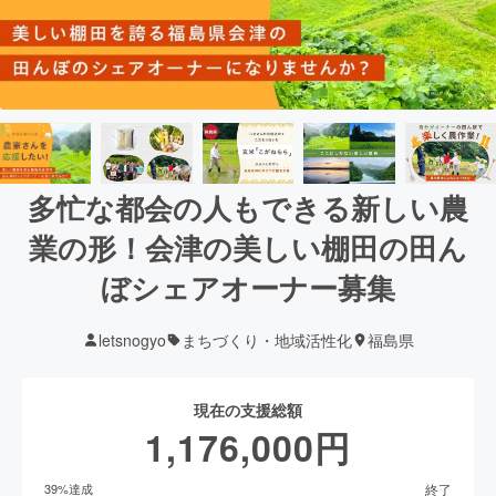
多忙な都会の人もできる新しい農
業の形！会津の美しい棚田の田ん
ぼシェアオーナー募集
letsnogyo
まちづくり・地域活性化
福島県
現在の支援総額
1,176,000
円
終了
39
%達成