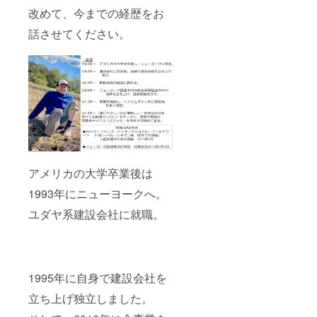
ように
②Let's
（こだ
大自然
法・詳
改めて、今までの経歴をお
文章掲
農業HP
わりの
BBQ(有
細は支
載予
へのお
お野菜
料) 農業
援後に
話させてください。
定。 掲
名前掲
や加工
アドベ
ご連
載希望
載 ※支
品を7～
ン
絡。
なし
援時、
9種類ご
チャー
【その
→「HP
必ず備
用意）
とセッ
他注意
掲載希
考欄に
・発送
トで、
事項】
望な
掲載を
時期(23
美しい
・画像
し」と
希望さ
年9月
風景と
はイ
備考欄
れるお
頃〜)
ともに
メージ
に記
名前を
C：農業
BBQを
です。
載。 ③
ご記入
アドベ
楽しめ
予めご
農業ア
くださ
ン
ます。
了承く
ドベン
い。 ・
チャー
【③④
ださ
チャー
掲載予
・BBQ
アメリカの大学卒業後は
の注意
い。 ・
参加権
定期
を3名x3
事項】
原材料
1993年にニューヨークへ。
（有
間：23
回分を
※予約方
等の食
料）
年8/25-
ご提供
法・詳
品表示
ユダヤ系建設会社に就職。
シェア
2/25 ・
【上記
細は支
は商品
オー
掲載方
以外の6
援後に
のラベ
ナー期
法：
つの特
ご連
ルに表
間中の
「10万
典】 ①
絡。
記。
見学無
円プラ
シェア
【その
商品開
料。 自
ンご支
オー
他注意
封前に
1995年に自身で建設会社を
分が
援者：
ナー権
事項】
は必ず
オー
〇〇
利証の
立ち上げ独立しました。
・画像
商品の
ナーに
様」の
発送 申
はイ
ラベル