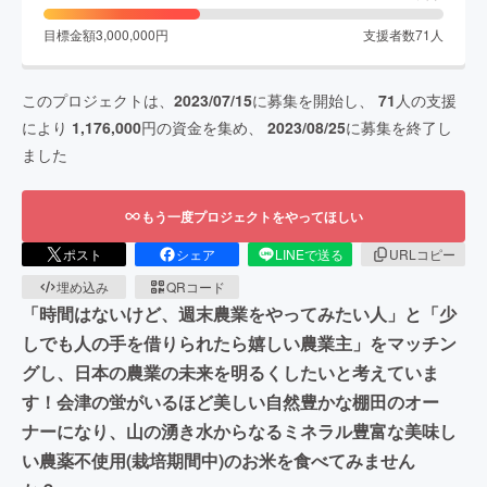
目標金額
3,000,000
円
支援者数
71
人
このプロジェクトは、
2023/07/15
に募集を開始し、
71
人の支援
により
1,176,000
円の資金を集め、
2023/08/25
に募集を終了し
ました
もう一度プロジェクトをやってほしい
ポスト
シェア
LINEで送る
URLコピー
埋め込み
QRコード
「時間はないけど、週末農業をやってみたい人」と「少
しでも人の手を借りられたら嬉しい農業主」をマッチン
グし、日本の農業の未来を明るくしたいと考えていま
す！会津の蛍がいるほど美しい自然豊かな棚田のオー
ナーになり、山の湧き水からなるミネラル豊富な美味し
い農薬不使用(栽培期間中)のお米を食べてみません