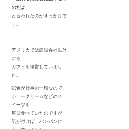
す。 ④
所：福
ンご支
にお召
につい
大自然
島県大
援者：
し上が
て】 基
のだよ
」
BBQ(有
沼郡三
〇〇
りくだ
本は玄
料) ③と
島町近
様」様
と言われたのがきっかけで
さい。
米の
セット
郊 ・定
の文章
・保存
「こが
す。
で美し
員各回
掲載予
方法：
ねも
い風景
100名
定 掲載
冷暗所
ち」を
ととも
(先着順)
希望な
保管。
お届け
にBBQ
・現地
し
密閉容
予定で
を楽し
集合・
→「HP
器に入
すが、
めま
現地解
掲載希
れて冷
どうし
アメリカでは建設会社以外
す。
散、交
望な
蔵庫保
ても玄
【③④
通費・
し」と
管がお
米では
にも
の注意
滞在費
備考欄
すすめ
なく白
事項】
は自己
に記載
です。
カフェを経営していまし
米にし
※予約方
負担 ④
③農業
【精米
たい場
た。
法・詳
大自然
アドベ
(白米)へ
合は、
細は支
BBQ(有
ン
の変更
備考欄
援後に
料) ③と
チャー
につい
へその
試食が仕事の一環なので、
ご連
セット
参加権
て】 基
旨を記
絡。
で美し
オー
本は玄
載お願
シュークリームなどのス
【その
い風景
ナー期
米の
いしま
他注意
と共に
間中の
「こが
す。 八
イーツを
事項】
BBQ可
見学無
ねも
木さん
・画像
能です
料 ・日
ち」を
毎日食べていたのですが、
がつ
はイ
⑤立札
程（23
お届け
くって
メージ
設置＆
年8月・
気が付けば、パンパンに
予定で
いる美
です。
写真送
10月
すが、
味しい