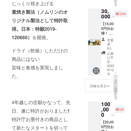
りしま
間(23年
す
載可能
じっくり焼き上げる
る
す。
8/25-
です) 掲
30,
【お
2/25の
素焼き製法（ノムリンのオ
載希望
残り52
米】
000
6ヶ月
の方
円
「こが
リジナル製法として特許取
間) ・発
は、備
【15,00
ねも
送時期
考欄へ
得。日本：特願2019-
0円分お
ち」フ
(23年11
掲載用
得！ 】
リー区
月頃) ※
の氏名
120660）
を開発。
天日干
画シェ
指定さ
をご記
支援
しで手
アオー
れた区
入くだ
者：
間がか
ナー権
画の収
8人
さい。
ドライ（乾燥）しただけの
かるた
（1区画
穫物を
お名前
お届
め収穫
3坪(約
得る権
け予
掲載希
商品にはない
量の少
10㎡) よ
定：
利 【上
望なし
ない玄
2023
り10kg
旨味と食感を実現しまし
記以外
の場合
年12
米「こ
相当）
の4つの
は、
こ
月
がねも
た。
・オー
の
特典】
「希望
リ
ち
ナー期
タ
①シェ
なし」
ー
20kg」
間(23年
ン
アオー
詳細を見る
と備考
を
と農薬
8/25-
選
ナー権
欄へご
択
不使用
2/25の
す
利証の
記入く
る
(栽培期
6ヶ月
発送
ださ
4年越しの念願かなって、先
100
間中)の
間) ・発
（申込
い。
野菜・
,00
送時期
締切
残り5
日、遂に特許がおりました❗
食材3回
(23年11
0
8/25以
円
分をお
月頃) ※
降、1ヶ
特許庁お墨付きの商品とし
送りし
【20,00
指定さ
月以内
ます。
0円分お
て新たなスタートを切って
れた区
に郵送