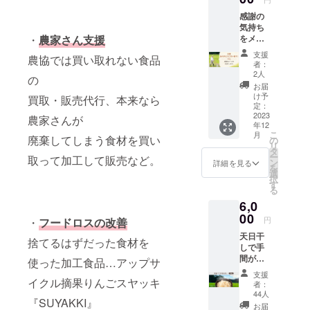
通して日本
感謝の
の社会問題
気持ち
をメー
・
農家さん支援
の解決した
ルでお
いという想
支援
農協では買い取れない食品
送りし
者：
いで、
ます。
2人
の
CAMPF
農業支援セ
お届
IREの手
け予
買取・販売代行、本来なら
ミナーや農
数料を
定：
業アドベン
除くご
2023
農家さんが
年12
支援金
チャー（体
こ
月
のすべ
廃棄してしまう食材を買い
の
験）を実
リ
てを、
タ
ー
取って加工して販売など。
当プロ
施！
ン
詳細を見る
を
ジェク
選
択
トのた
す
る
めに使
6,0
わせて
いただ
00
円
・
フードロスの改善
きま
天日干
す。 ご
捨てるはずだった食材を
しで手
支援者
間がか
様のご
使った加工食品…アップサ
かるた
期待に
支援
め収穫
イクル摘果りんごスヤッキ
沿える
者：
量の少
よう、
44人
『SUYAKKI』
ない玄
日本の
お届