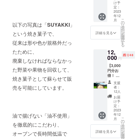
米「こ
食を良
け予
がねも
くする
定：
ち
2023
ために
年12
4kg」を
精一杯
こ
月
お送り
取り組
の
以下の写真は「
SUYAKKI
」
リ
しま
んでま
タ
ー
す。
いりま
ン
詳細を見る
という焼き菓子で、
を
【お米
す！
選
択
につい
[HPへの
従来は形や色が規格外だっ
す
る
て】
お名前
12,
たために、
「こが
掲載に
残り48
ねも
000
ついて]
円
廃棄しなければならなかっ
ち」フ
「Let's
【3,000
リー区
農業HP
た野菜や果物を回収して、
円分お
画シェ
ペー
得！ 】
アオー
ジ」へ
焼き菓子として蘇らせて販
天日干
ナー権
所有区
支援
しで手
1区画 1
画とお
売を可能にしています。
者：
間がか
坪(約3.3
名前を
12人
かるた
㎡)よ
掲載さ
お届
め収穫
り、4kg
せてい
け予
量の少
相当の
定：
ただき
ない玄
2023
お米を
ます(希
年12
油で揚げない「油不使用」
米「こ
お届け
望者の
こ
月
がねも
しま
の
み、
リ
を徹底的にこだわり、
ち
す。 ・
タ
ニック
ー
10kg」
オー
ン
ネーム
詳細を見る
オーブンで長時間低温で
を
をお送
ナー期
選
での掲
択