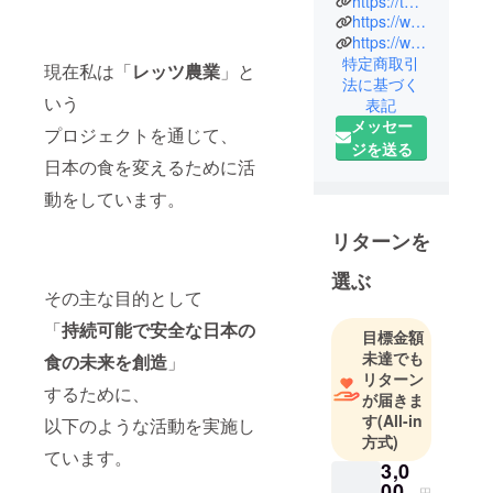
https://twitter.com/letsnogyo
https://www.instagram.com/letsnogyo/
2018年から
https://www.youtube.com/@lets2502
独自の素焼
特定商取引
現在私は「
レッツ農業
」と
き製法（ノ
法に基づく
ムリンのオ
いう
表記
リジナル製
メッセー
プロジェクトを通じて、
法として特
ジを送る
日本の食を変えるために活
許取得。日
本：特願
動をしています。
2019-
リターンを
120660）で
生産した、
選ぶ
体にやさし
その主な目的として
いのに美味
「
持続可能で安全な日本の
目標金額
しい
未達でも
食の未来を創造
」
『SUYAKKI
リターン
』を販売開
するために、
が届きま
始。
す
(All-in
以下のような活動を実施し
『カラダが
方式)
ています。
本当に必要
3,0
な食事』を
00
円