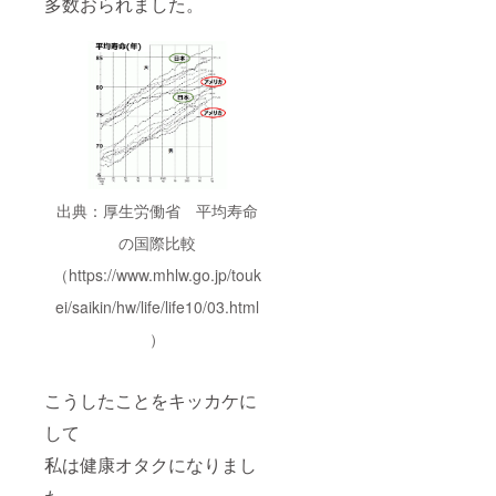
多数おられました。
米では
メージ
対応可
なく白
です。
能 1kg
米にし
予めご
単位対
たい場
了承下
応可
合は、
さい ・
能。ご
備考欄
原材料
希望時
へその
等の食
は備考
旨を記
品表示
欄に記
載お願
は商品
載
いしま
のラベ
【③④
す。 八
ルに表
注意事
木さん
記 商
項】 ※
出典：厚生労働省 平均寿命
がつ
品開封
予約方
くって
前は必
法・詳
の国際比較
いる美
ず商品
細は支
味しい
ラベル
援後に
（https://www.mhlw.go.jp/touk
白米を
や注意
ご連絡
お送り
書きの
【他注
ei/saikin/hw/life/life10/03.html
いたし
ご確認
意事
）
ます。
・消費
項】 ・
期限：
画像は
精米か
イメー
ら一ヶ
ジで
こうしたことをキッカケに
月目安
す。予
・保存
めご了
して
方法：
承下さ
私は健康オタクになりまし
冷暗所
い ・消
密閉。
費期