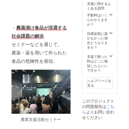
まかせ
(23年11
ち」立
し」と
自分が
支援に関するよ
（こだ
月頃) ※
て札区
備考欄
オー
くある質問
わりの
指定区
画シェ
に記
ナーに
お野菜
画の収
アオー
載。 ③
手数料はいく
なった
や加工
穫物を
ナー権
農業ア
らかかります
美しい
品を7～
得る権
（半反
ドベン
か？
棚田を
・
農薬漬け食品が流通する
9種類ご
利 B：
150坪
チャー
ぜひ訪
用意）
「農家
(約495
参加権
目標金額に届
れてご
社会課題の解決
・発送
応援食
㎡) より
（有
かなかった場
覧くだ
時期(23
材セッ
150kg
料）
合どうなりま
さい。
セミナーなどを通じて、
年9月
ト(栽培
相当）
シェア
すか？
・日程
頃〜)
期間中
配送：
オー
農薬・薬を用いて作られた
（23年8
【上記
に農薬
30kg x
ナー期
支援で困った
月・10
食品の危険性を発信。
以外の4
不使
5ヶ月予
間中の
時はどこに相
月ご
つの特
用)」1
定 (指定
見学は
談したらいい
ろ） ・
典】 ①
回分
なけれ
別途料
ですか？
場所：
シェア
x6ヶ月
ば5ヶ月
金不要
福島県
オー
1回分
連続配
です。
大沼郡
ヘルプページを
ナーズ
量：成
送予定)
自分が
三島町
見る
権利証
人男性1
・オー
オー
近郊 ・
の発送
週間
ナー期
ナーに
人数制
（申込
分、段
間(23年
なった
限：定
このプロジェクト
締切
ボール
8/25-
美しい
員各回
の問題報告は
こち
8/25以
80サイ
2/25の
棚田を
100名
降、1ヶ
ズ相当
6ヶ月
ら
よりお問い合わ
ぜひ訪
(先着
月以内
セット
間) ・発
れてご
順、30
せください
農業支援活動セミナー
に郵送
内容は
送時期
覧くだ
万円プ
予定）
毎回お
(23年11
さい。
ランの