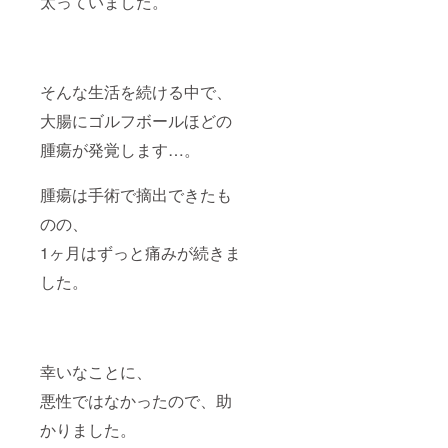
太っていました。
予めご
付 支援
頃） ・
どうし
白米を
了承く
区画に
場所：
ても玄
お送り
ださ
名前を
福島県
米では
いたし
い。 ・
入れた
大沼郡
なく白
ます。
原材料
立札を
三島町
米にし
等の食
立て、
近郊 ・
たい場
そんな生活を続ける中で、
品表示
写真を
定員各
合は、
は商品
メール
回100名
備考欄
大腸にゴルフボールほどの
のラベ
送付。
(先着順)
へその
ルに表
※支援
・現地
腫瘍が発覚します…。
旨を記
記。
時、必
集合・
載お願
商品開
ず備考
現地解
いしま
腫瘍は手術で摘出できたも
封前に
欄に掲
散、交
す。 八
は必ず
載を希
通費・
木さん
のの、
商品の
望され
滞在費
がつ
ラベル
るお名
は自己
くって
1ヶ月はずっと痛みが続きま
や注意
前をご
負担 ④
いる美
書きを
記入く
大自然
味しい
した。
ご確認
ださい
BBQ ③
白米を
くださ
・掲載
セット
お送り
い。 ・
予定期
で美し
いたし
消費期
間：23
い風景
ます。
限：精
年8/25-
共に
幸いなことに、
米から
2/25 ・
BBQ可
一ヶ月
掲載方
能 ⑤立
悪性ではなかったので、助
を目安
法：立
札設置
にお召
札にお
＆写真
かりました。
し上が
名前を
送付 支