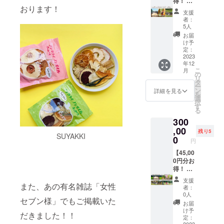
【お
得！ 】
画の収
予定）
おります！
米・農
天日干
穫物を
②Let's
支援
家応援
しで手
得る権
農業HP
者：
セッ
間がか
利 【上
へのお
5人
ト】
かるた
記以外
名前掲
お届
A：「こ
め収穫
の4つの
載 ※支
け予
がねも
量の少
特典】
定：
援時、
ち」フ
ない玄
2023
①シェ
必ず備
年12
リー区
米「こ
アオー
考欄に
こ
月
画シェ
がねも
ナー権
の
掲載を
リ
アオー
ち
利証の
タ
希望さ
ー
ナー権
60kg」
発送
ン
れるお
詳細を見る
を
（1区画
と農薬
（申込
選
名前を
択
20坪(約
不使用
締切
す
ご記入
る
66㎡) よ
(栽培期
8/25以
くださ
300
り20kg
間中)の
降、1ヶ
い。 ・
相当）
野菜・
,00
月以内
掲載予
残り5
SUYAKKI
・オー
食材6回
に郵送
0
定期
円
ナー期
分をお
予定）
間：23
間(23年
送りし
【45,00
②Let's
年8/25-
8/25-
ます。
0円分お
農業HP
2/25 ・
2/25の
【お
得！ 】
へのお
掲載方
6ヶ月
米・農
天日干
名前掲
法：
支援
間) ・発
家応援
しで手
また、あの有名雑誌「女性
載 ※支
「10万
者：
送時期
セッ
間がか
援時、
円プラ
0人
セブン様」でもご掲載いた
(23年11
ト】
かるた
必ず備
ンご支
お届
月頃) ※
A：「こ
め収穫
考欄に
援者：
け予
だきました！！
指定区
がねも
量の少
掲載を
定：
〇〇