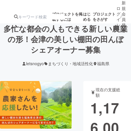
新
ロ
規
グ
会
プロジェクトを掲
はじ
プロジェクト
/
載するには
める
をさがす
イ
員
ン
登
多忙な都会の人もできる新しい農業
録
の形！会津の美しい棚田の田んぼ
シェアオーナー募集
人気のプロ
注目のリ
注目の新着プロ
募集終了が近いプ
もうすぐ公開
ジェクト
ターン
ジェクト
ロジェクト
されます
letsnogyo
まちづくり・地域活性化
福島県
アート・写真
音楽
現在の支援総
テクノロジー・ガジェット
ゲーム・サ
額
1,17
映像・映画
書籍・雑誌
6,00
ビジネス・起業
チャレンジ