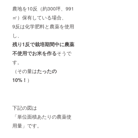
農地を10反（約300坪、991
㎡）保有している場合、
9反は化学肥料と農薬を使用
し、
残り1反で栽培期間中に農薬
不使用でお米を作る
そうで
す。
（その量は
たったの
10%！
）
下記の図は
「単位面積あたりの農薬使
用量」です。