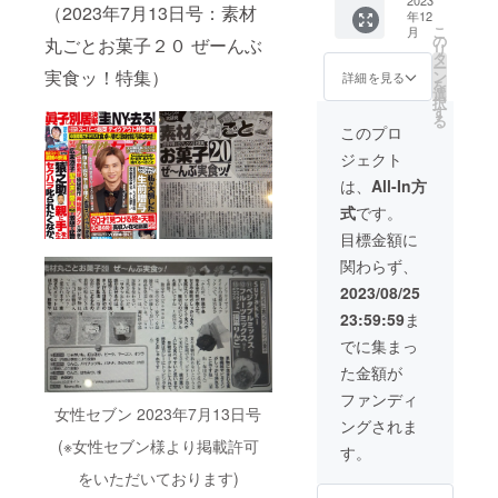
画の収
ち」立
ない玄
2023
希望さ
様」の
（2023年7月13日号：素材
年12
穫物を
て札区
米「こ
れるお
ように
こ
月
得る権
画シェ
がねも
名前を
の
文章掲
丸ごとお菓子２０ ぜーんぶ
リ
利 B：
アオー
ち
ご記入
タ
載予
ー
「農家
ナー権
150kg
実食ッ！特集）
くださ
ン
定。 掲
詳細を見る
を
応援食
（1区画
」と農
い。 ・
選
載希望
択
材セッ
40坪(約
薬不使
掲載予
す
なし
る
ト(栽培
132㎡)
用(栽培
定期
→「HP
このプロ
期間中
より
期間中)
間：23
掲載希
ジェクト
に農薬
60kg 相
の野
年8/25-
望な
不使
当） 配
菜・食
2/25 ・
し」と
は、
All-In方
用)」1
送：
材6回
掲載方
備考欄
式
です。
回分
30kg x
分。更
法：
に記
x3ヶ月
2ヶ月予
に、農
「10万
載。 ③
目標金額に
1回分の
定 (指定
業アド
円プラ
農業ア
関わらず、
量は
がなけ
ベン
ンご支
ドベン
「成人
れば2ヶ
チャー
援者：
チャー
2023/08/25
男性で
月連続
・BBQ
〇〇
参加権
23:59:59
ま
１週間
配送予
を3名x3
様」の
（有
分、ダ
定) ・
回をご
ように
料）
でに集まっ
ンボー
オー
提供。
文章掲
シェア
た金額が
ルでは
ナー期
【お
載予
オー
80サイ
間(23年
米・農
定。 掲
ナー期
ファンディ
ズ相
8/25-
家応援
女性セブン 2023年7月13日号
載希望
間中の
ングされま
当」
2/25の
セッ
なし
見学は
(※女性セブン様より掲載許可
セット
6ヶ月
ト】
→「HP
別途料
す。
内容は
間) ・発
A：「こ
掲載希
金不要
をいただいております)
毎回お
送時期
がねも
望な
です。