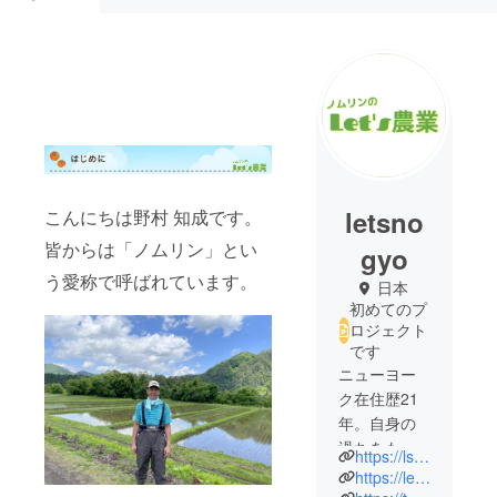
letsno
こんにちは野村 知成です。
皆からは「ノムリン」とい
gyo
う愛称で呼ばれています。
日本
初めてのプ
ロジェクト
です
ニューヨー
ク在住歴21
年。自身の
過ちをもと
https://lstep.app/DKkni1G
に健康オタ
https://letsnogyo.theshop.jp/
クに転身。