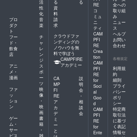
活
る
る
交通
・落慶
・境内
RE
全への
性
資
費は自
法要招
に石柱
コ
取り組
化
料
己負担
待状
を建立
ミュ
み
でお願
（ご案
＊支援
プロ
音
請
ニ
ニュー
いいた
内は落
時、建
ダク
楽
求
ティ
ス
しま
慶法要
立の有
ト
す。宿
の日が
無、掲
CAM
ヘルプ
クラウドファ
フー
チ
泊は山
決定次
載のお
PFI
お問い
ンディングの
ド・
ャ
荘梶ケ
第お届
名前の
RE
合わせ
ノウハウを無
森宿泊
けいた
ご希望
飲食
レ
Crea
の場合
しま
は備考
料で学ぼう
店
ン
tion
はリ
す）
欄にご
各種規定
CAMPFIRE
ジ
ターン
日程：
記入く
CAM
アカデミー
アニ
ス
に含ま
2024年
ださ
利用規
PFI
メ・
ポ
れま
5月頃
い。お
約
RE
す。
場
名前は
漫画
ー
CA
説
細則
for
所：定
15文字
ツ
MP
明
プライ
Soci
福寺講
以内で
ファ
映
FI
会
バシー
al
堂 定
お願い
ッ
像
RE
・
員：先
いたし
ポリ
Goo
ショ
・
ア
相
着30名
ます。
シー
d
ン
映
交通
・落慶
カ
談
特定商
CAM
費は自
法要招
画
デ
会
取引法
PFI
己負担
待状
ゲー
書
ミ
に基づ
RE
でお願
（ご案
ム・
籍
ー
いいた
内は落
く表記
for
サー
・
と
しま
慶法要
情報セ
Ente
ビス
雑
す。宿
の日が
は