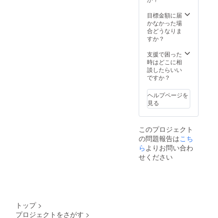
お願い
講堂内
ださ
す。 ・
いたし
に掲示
い。お
巻紙に
目標金額に届
ます。
いたし
名前は
お名前
かなかった場
・定福
ます。
15文字
を記録
合どうなりま
寺2024
＊支援
以内で
し永年
すか？
年発行
時、必
お願い
宝物殿
物送付
ず備考
いたし
に保存
支援で困った
（発刊
欄に掲
ます。
いたし
時はどこに相
次
載希望
・宝物
ます。
談したらいい
第）
の有
殿年間
＊支援
ですか？
定福寺
無、掲
パス
時、必
史資料
載を希
（有効
ず備考
ヘルプページを
集（名
望され
期限
欄に掲
見る
前未
るお名
2024年
載希望
定）
前をご
6月～
の有
巻数未
記入く
2025年
無、掲
このプロジェクト
定 ・定
ださ
6月）
載を希
の問題報告は
こち
福寺の
い。お
・木札
望され
歴史と
名前は
にお名
るお名
ら
よりお問い合わ
文化財
15文字
前を記
前をご
せください
（本）
以内で
録永年
記入く
・境内
お願い
講堂内
ださ
に石柱
いたし
に掲示
い。お
を建立
ます。
いたし
名前は
＊支援
・定福
ます。
15文字
時、建
寺2024
＊支援
以内で
トップ
>
立の有
年発行
時、必
お願い
プロジェクトをさがす
>
無、掲
物送付
ず備考
いたし