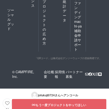
ン
プ
統
ファ
自己負
れま
ス
ロ
計
担でお
す。 ・
ン
ソー
ジ
デ
願いい
研修・
ディ
シャ
たしま
講習会
ェ
ー
ング
す。滞
（50名
ル
ク
タ
mac
在に山
以下・
グッ
ト
hi-ya
荘梶ケ
出張
ド
の
森をご
可） ・
補助
広
利用の
研修・
金申
場合は
講習会
め
請サ
クーポ
（有効
方
ポー
ン券を
期限
ト
お届け
2025年
いたし
まで１
ます。
回）
「QRコード」は株式会社デンソーウェーブの登録商標です。
開催日
定福寺
時は要
講堂で
相談と
実施さ
© CAMPFIRE,
会社概
採用情
パートナー
なりま
れま
Inc.
要
報
募集
す。ま
す。交
た派遣
通費は
を希望
自己負
の場合
担でお
は、講
願いい
jofukuji0724
さんへアンコール
師謝
たしま
礼・交
す。滞
通費・
在は山
もう一度プロジェクトをやってほしい
滞在費
荘梶ケ