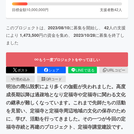
目標金額
10,000,000
円
支援者数
42
人
このプロジェクトは、
2023/08/10
に募集を開始し、
42
人の支援
により
1,473,500
円の資金を集め、
2023/10/28
に募集を終了し
ました
もう一度プロジェクトをやってほしい
ポスト
シェア
LINEで送る
URLコピー
埋め込み
QRコード
明治の廃仏毀釈により多くの伽藍が失われました。高度
成長期以降は過疎地となり定福寺や定福寺に関わる文化
の継承が難しくなっています。これまで先師たちの活動
を見習い、定福寺と定福寺周辺地域の文化の保存のため
に、学び、活動を行ってきました。その一つが今回の定
福寺存続と再建のプロジェクト、定福寺講堂建設です。