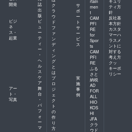
キュリ
rtain
泊は山
決定次
開発
誌
ク
サ
ティ方
men
荘梶ケ
第お届
出
ラ
ポ
針
t
森宿泊
けいた
版
ウ
ー
反社基
の場合
しま
CAM
ビジ
ビ
ド
ト
はリ
す）
本方針
PFI
ネ
ュ
ターン
日程：
フ
サ
カスタ
RE
に含ま
2024年
ス・
ー
ァ
ー
マーハ
for
れま
5月頃
起業
テ
ン
ビ
ラスメ
Spor
す。 ・
場
ィ
デ
ス
ントに
ts
研修・
所：定
ー
ィ
講習会
福寺講
対する
CAM
・
ン
（50名
堂 定
考え方
PFI
ヘ
以下・
員：先
グ
クッ
RE
出張
着30名
ル
と
キーポ
ふる
可） ・
交通
ス
は
リシー
さと
研修・
費は自
ケ
プ
実
講習会
己負担
納税
ア
ロ
施
（有効
でお願
AD
アー
舞
期限
いいた
ジ
事
FOR
2025年
しま
ト・
台
ェ
例
ALL
まで１
す。宿
写真
・
ク
HIO
回）
泊は山
パ
ト
定福寺
荘梶ケ
KOS
フ
の
講堂で
森宿泊
HI
ォ
実施さ
の場合
作
JFA
れま
はリ
ー
り
クラ
す。交
ターン
マ
方
ウド
通費は
に含ま