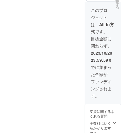
択
定）
前をご
6月～
の有
は、現
は読経
す
る
巻数未
記入く
2025年
無、掲
長老釣
と共に
このプロ
定
ださ
6月）
載を希
井龍宏
花びら
ジェクト
い。お
・木札
望され
師の言
を蒔き
名前は
にお名
るお名
葉が記
ます。
は、
All-In方
15文字
前を記
前をご
されて
定福寺
式
です。
以内で
録永年
記入く
いま
の散華
お願い
講堂内
ださ
す。 ・
は、定
目標金額に
いたし
に掲示
い。お
巻紙に
福寺の
関わらず、
ます。
いたし
名前は
お名前
次女で
・定福
ます。
15文字
を記録
あり京
2023/10/28
寺2024
＊支援
以内で
し永年
都美術
23:59:59
ま
年発行
時、必
お願い
宝物殿
院仏師
物送付
ず備考
いたし
に保存
が定福
でに集まっ
（発刊
欄に掲
ます。
いたし
寺の仏
た金額が
次
載希望
・宝物
ます。
さまを
第）
の有
殿年間
＊支援
思い描
ファンディ
定福寺
無、掲
パス
時、必
いたも
ングされま
史資料
載を希
（有効
ず備考
ので
集（名
望され
期限
欄に掲
す。そ
す。
前未
るお名
2024年
載希望
の裏に
定）
前をご
6月～
の有
は、現
巻数未
記入く
2025年
無、掲
長老釣
支援に関するよ
定 ・定
ださ
6月）
載を希
井龍宏
くある質問
福寺の
い。お
・木札
望され
師の言
歴史と
名前は
にお名
るお名
葉が記
手数料はいく
文化財
15文字
前を記
前をご
されて
らかかります
（本）
以内で
録永年
記入く
いま
か？