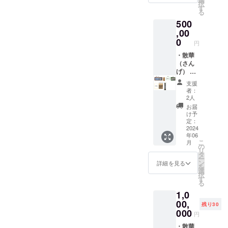
６月～
択
は、現
は読経
載希望
す
2025年
る
長老釣
と共に
の有
６月）
500
井龍宏
花びら
無、掲
師の言
を蒔き
,00
載を希
葉が記
ます。
望され
0
円
されて
定福寺
るお名
いま
の散華
・散華
前をご
す。 ・
は、定
（さん
記入く
巻紙に
福寺の
げ） 散
ださ
お名前
次女で
華は、
い。お
支援
を記録
あり京
尊い存
名前は
者：
し永年
都美術
在を招
15文字
2人
宝物殿
院仏師
き入れ
以内で
お届
に保存
が定福
る際に
お願い
け予
いたし
寺の仏
使用し
いたし
定：
ます。
さまを
ていた
2024
ます。
年06
＊支援
思い描
花びら
・宝物
こ
月
時、必
いたも
を模し
殿年間
の
リ
ず備考
ので
ていま
パス
タ
ー
欄に掲
す。そ
す。真
（有効
ン
詳細を見る
を
載希望
の裏に
言宗で
期限
選
択
の有
は、現
は読経
2024年
す
る
無、掲
長老釣
と共に
6月～
1,0
載を希
井龍宏
花びら
2025年
望され
師の言
を蒔き
00,
6月）
残り30
るお名
葉が記
ます。
・木札
000
円
前をご
されて
定福寺
にお名
記入く
いま
の散華
・散華
前を記