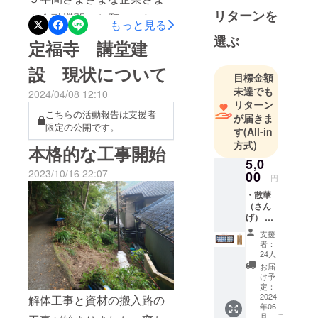
リターンを
や金融機関にお願いいたし
もっと見る
ておりました。お陰様でよ
選ぶ
定福寺 講堂建
うやくこの３月に融資を得
設 現状について
られることができました。
目標金額
未達でも
2024/04/08 12:10
昨日令和７年４月１６日に
リターン
こちらの活動報告は支援者
契約し、５月から建築が始
が届きま
限定の公開です。
す
(All-in
まり令和８年３月３１日ま
方式)
本格的な工事開始
でに完成予定です。落慶法
5,0
2023/10/16 22:07
00
要は４月頃に行う予定で
円
・散華
す。つきましては遅くなり
（さん
ましたが、順次皆様に返礼
げ） 散
華は、
支援
品をお届けいたします。大
尊い存
者：
在を招
24人
変遅くなり申し訳ございま
き入れ
お届
る際に
せんでした。このページと
け予
使用し
定：
定福寺HPで建設の様子を報
ていた
2024
解体工事と資材の搬入路の
年06
花びら
告いたします。
こ
月