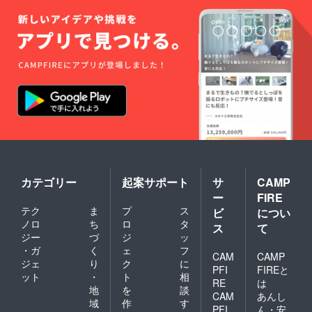
い。お
定）
前をご
名前は
巻数未
記入く
15文字
定 ・定
ださ
以内で
福寺の
い。お
お願い
歴史と
名前は
いたし
文化財
15文字
ます。
（本）
以内で
・落慶
・境内
お願い
法要招
に石柱
いたし
待状
を建立
ます。
（ご案
＊支援
・定福
内は落
時、建
寺2024
慶法要
立の有
年発行
の日が
無、掲
物送付
決定次
載のお
（発刊
第お届
名前の
次
カテゴリー
起案サポート
サ
CAMP
けいた
ご希望
第）
ー
FIRE
しま
は備考
定福寺
す）
欄にご
史資料
テク
ま
プ
ス
ビ
につい
日程：
記入く
集（名
ノロ
ち
ロ
タ
ス
て
2024年
ださ
前未
ジー
づ
ジ
ッ
5月頃
い。お
定）
・ガ
く
ェ
フ
場
名前は
巻数未
CAM
CAMP
ジェ
り
ク
に
所：定
15文字
定 ・定
PFI
FIREと
福寺講
以内で
福寺の
ット
・
ト
相
RE
は
堂 定
お願い
歴史と
地
を
談
CAM
あんし
員：先
いたし
文化財
域
作
す
PFI
ん・安
着30名
ます。
（本）