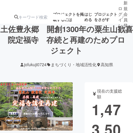
新
ロ
規
グ
会
プロジェクトを掲
はじ
プロジェクト
/
載するには
める
をさがす
イ
員
ン
登
土佐豊永郷 開創1300年の粟生山歓喜
録
院定福寺 存続と再建のためプロ
ジェクト
人気のプロ
注目のリ
注目の新着プロ
募集終了が近いプ
もうすぐ公開
ジェクト
ターン
ジェクト
ロジェクト
されます
jofukuji0724
まちづくり・地域活性化
高知県
アート・写真
音楽
現在の支援総
テクノロジー・ガジェット
ゲーム・サ
額
1,47
映像・映画
書籍・雑誌
3,50
ビジネス・起業
チャレンジ