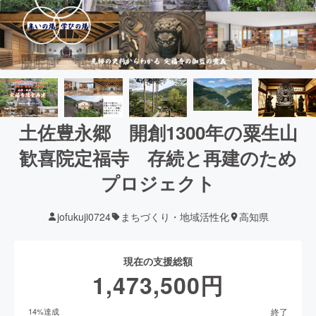
土佐豊永郷 開創1300年の粟生山
歓喜院定福寺 存続と再建のため
プロジェクト
jofukuji0724
まちづくり・地域活性化
高知県
現在の支援総額
1,473,500
円
終了
14
%達成