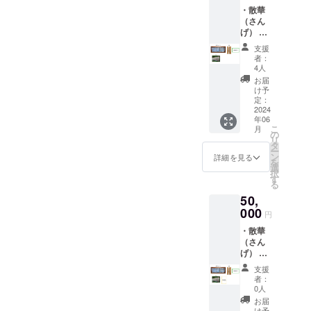
ます。
師の言
事、解体作業が始まる予定
・散華
定福寺
葉が記
（さん
でしたが、9月の中旬から始
の散華
されて
げ） 散
は、定
いま
まります。
華は、
福寺の
す。 ・
支援
尊い存
次女で
巻紙に
者：
在を招
あり京
お名前
4人
き入れ
都美術
を記録
お届
る際に
院仏師
し宝物
け予
使用し
が定福
定：
殿に永
ていた
2024
寺の仏
年保存
年06
花びら
さまを
いたし
こ
月
を模し
思い描
の
ます。
リ
ていま
いたも
タ
＊支
ー
す。真
ので
ン
援時、
詳細を見る
を
言宗で
す。そ
選
必ず備
択
は読経
の裏に
す
考欄に
る
と共に
は、現
必ず掲
50,
花びら
長老釣
載を希
を蒔き
000
井龍宏
望され
円
ます。
師の言
るお名
・散華
定福寺
葉が記
前をご
（さん
の散華
されて
記入く
げ） 散
は、定
いま
ださ
華は、
福寺の
す。 ・
い。お
支援
尊い存
次女で
巻紙に
名前は
者：
在を招
あり京
お名前
0人
15文字
き入れ
都美術
を記録
以内で
お届
る際に
院仏師
け予