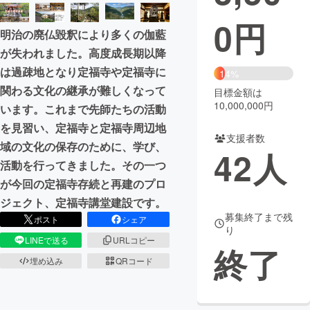
0
円
まちづくり・地域活性化
明治の廃仏毀釈により多くの伽藍
が失われました。高度成長期以降
CAMPFIRE for Social Good
CAMPFIRE Creation
は過疎地となり定福寺や定福寺に
14%
CAMPFIREふるさと納税
machi-ya
コミュニティ
関わる文化の継承が難しくなって
目標金額は
10,000,000円
います。これまで先師たちの活動
を見習い、定福寺と定福寺周辺地
支援者数
域の文化の保存のために、学び、
42
人
活動を行ってきました。その一つ
が今回の定福寺存続と再建のプロ
ジェクト、定福寺講堂建設です。
募集終了まで残
ポスト
シェア
り
LINEで送る
URLコピー
終了
埋め込み
QRコード