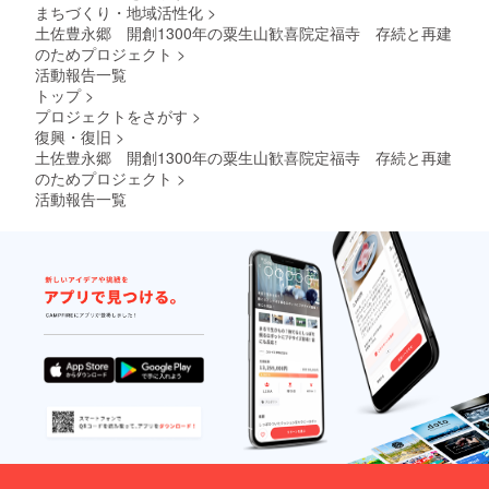
まちづくり・地域活性化
>
載のお
（発刊
欄に掲
ます。
名前の
次
載希望
・宝物
土佐豊永郷 開創1300年の粟生山歓喜院定福寺 存続と再建
ご希望
第）
の有
殿年間
のためプロジェクト
>
は備考
定福寺
無、掲
パス
活動報告一覧
欄にご
史資料
載を希
（有効
トップ
>
記入く
集（名
望され
期限
プロジェクトをさがす
>
ださ
前未
るお名
2024年
復興・復旧
>
い。お
定）
前をご
6月～
名前は
巻数未
記入く
2025年
土佐豊永郷 開創1300年の粟生山歓喜院定福寺 存続と再建
15文字
定 ・定
ださ
6月）
のためプロジェクト
>
以内で
福寺の
い。お
・木札
活動報告一覧
お願い
歴史と
名前は
にお名
いたし
文化財
15文字
前を記
ます。
（本）
以内で
録永年
・境内
お願い
講堂内
に石柱
いたし
に掲示
を建立
ます。
いたし
＊支援
・定福
ます。
時、建
寺2024
＊支援
立の有
年発行
時、必
無、掲
物送付
ず備考
載のお
（発刊
欄に掲
名前の
次
載希望
ご希望
第）
の有
は備考
定福寺
無、掲
欄にご
史資料
載を希
記入く
集（名
望され
ださ
前未
るお名