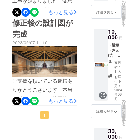
工事が始まりました。変わ
を模し
の
リ
ていま
タ
らぬご支援と情報の拡散を
ー
す。真
もっと見る
ン
詳細を見る
を
言宗で
選
宜しくお願いいたします。
択
修正後の設計図が
は読経
す
る
と共に
10,
花びら
完成
を蒔き
000
円
ます。
2023/09/07 11:10
・散華
定福寺
（さん
の散華
げ） 散
は、定
華は、
福寺の
支援
尊い存
次女で
者：
在を招
あり京
11人
き入れ
都美術
お届
ご支援を頂いている皆様あ
る際に
院仏師
け予
使用し
が定福
定：
りがとうございます。本当
ていた
2024
寺の仏
年06
花びら
さまを
に励まされます。修正後の
こ
月
を模し
もっと見る
思い描
の
リ
ていま
いたも
タ
設計図が今週完成しまし
ー
す。真
ので
ン
詳細を見る
を
た。資材の高騰などの理由
言宗で
1
す。そ
選
択
は読経
の裏に
す
る
で再度設計を行いました。
と共に
は、現
30,
花びら
長老釣
GWから工事車両搬入路の工
を蒔き
000
井龍宏
円