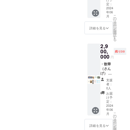
欄に掲
ます。
いたし
寺の仏
使用し
定：
載希望
・宝物
ます。
さまを
ていた
2024
年06
の有
殿年間
＊支援
思い描
花びら
こ
月
無、掲
パス
時、必
いたも
を模し
の
リ
載を希
（有効
ず備考
ので
ていま
タ
ー
望され
期限
欄に掲
す。そ
す。真
ン
詳細を見る
を
るお名
2024年
載希望
の裏に
言宗で
選
択
前をご
6月～
の有
は、現
は読経
す
る
記入く
2025年
無、掲
長老釣
と共に
2,9
ださ
6月）
載を希
井龍宏
花びら
い。お
・木札
望され
師の言
を蒔き
00,
残り30
名前は
にお名
るお名
葉が記
ます。
000
円
15文字
前を記
前をご
されて
定福寺
以内で
録永年
記入く
いま
の散華
・散華
お願い
講堂内
ださ
す。 ・
は、定
（さん
いたし
に掲示
い。お
巻紙に
福寺の
げ） 散
ます。
いたし
名前は
お名前
次女で
華は、
支援
・定福
ます。
15文字
を記録
あり京
尊い存
者：
寺2024
＊支援
以内で
し永年
都美術
在を招
0人
年発行
時、必
お願い
宝物殿
院仏師
き入れ
お届
物送付
ず備考
いたし
に保存
が定福
る際に
け予
（発刊
欄に掲
ます。
いたし
寺の仏
使用し
定：
次
載希望
・宝物
ます。
さまを
ていた
2024
年06
第）
の有
殿年間
＊支援
思い描
花びら
こ
月
定福寺
無、掲
パス
時、必
いたも
を模し
の
リ
史資料
載を希
（有効
ず備考
ので
ていま
タ
ー
集（名
望され
期限
欄に掲
す。そ
す。真
ン
詳細を見る
を
前未
るお名
2024年
載希望
の裏に
言宗で
選