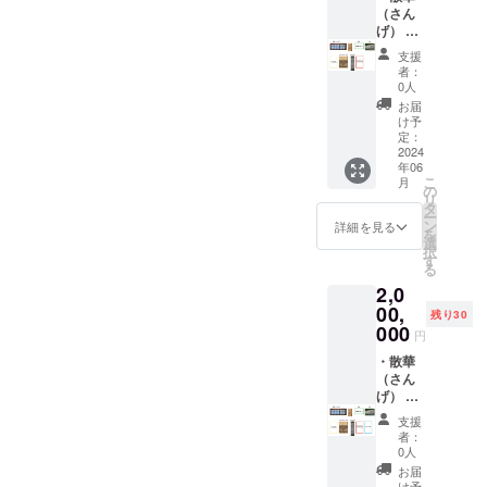
ださ
す。 ・
は、定
（さん
録永年
い。お
巻紙に
福寺の
げ） 散
講堂内
名前は
お名前
次女で
華は、
に掲示
支援
15文字
を記録
あり京
尊い存
いたし
者：
以内で
し永年
都美術
在を招
ます。
0人
お願い
宝物殿
院仏師
き入れ
＊支援
お届
いたし
に保存
が定福
る際に
時、必
け予
ます。
いたし
寺の仏
使用し
ず備考
定：
・宝物
ます。
さまを
ていた
2024
欄に掲
年06
殿年間
＊支援
思い描
花びら
載希望
こ
月
パス
時、必
いたも
を模し
の有
の
リ
（有効
ず備考
ので
ていま
無、掲
タ
ー
期限
欄に掲
す。そ
す。真
載を希
ン
詳細を見る
を
2024年
載希望
の裏に
言宗で
望され
選
択
6月～
の有
は、現
は読経
るお名
す
る
2025年
無、掲
長老釣
と共に
前をご
2,0
6月）
載を希
井龍宏
花びら
記入く
・木札
望され
師の言
を蒔き
00,
ださ
残り30
にお名
るお名
葉が記
ます。
い。お
000
円
前を記
前をご
されて
定福寺
名前は
録永年
記入く
いま
の散華
・散華
15文字
講堂内
ださ
す。 ・
は、定
（さん
以内で
に掲示
い。お
巻紙に
福寺の
げ） 散
お願い
いたし
名前は
お名前
次女で
華は、
いたし
支援
ます。
15文字
を記録
あり京
尊い存
ます。
者：
＊支援
以内で
し永年
都美術
在を招
0人
時、必
お願い
宝物殿
院仏師
き入れ
お届
ず備考
いたし
に保存
が定福
る際に
け予