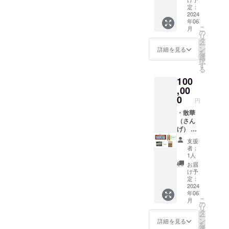
し永年
お願い
使用し
が定福
定：
宝物殿
いたし
ていた
2024
寺の仏
に保存
ます。
年06
花びら
さまを
いたし
こ
月
を模し
思い描
の
ます。
リ
ていま
いたも
タ
＊支援
ー
す。真
ので
ン
時、必
詳細を見る
を
言宗で
す。そ
選
ず備考
択
は読経
の裏に
す
欄に必
る
と共に
は、現
ず掲載
100
花びら
長老釣
を希望
を蒔き
,00
井龍宏
される
ます。
師の言
0
お名前
円
定福寺
葉が記
をご記
の散華
・散華
されて
入くだ
は、定
（さん
いま
さい。
福寺の
げ） 散
す。 ・
お名前
次女で
華は、
巻紙に
は15文
支援
あり京
尊い存
お名前
字以内
者：
都美術
在を招
を記録
でお願
1人
院仏師
き入れ
し永年
いいた
お届
が定福
る際に
宝物殿
しま
け予
寺の仏
使用し
に保存
定：
す。 ・
さまを
ていた
2024
いたし
宝物殿
年06
思い描
花びら
ます。
年間パ
こ
月
いたも
を模し
＊支援
の
ス（有
リ
ので
ていま
時、必
タ
効期限
ー
す。そ
す。真
ず備考
ン
2024年
詳細を見る
を
の裏に
言宗で
欄に掲
選