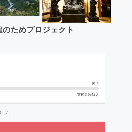
再建のためプロジェクト
終了
支援者数
42
人
ました