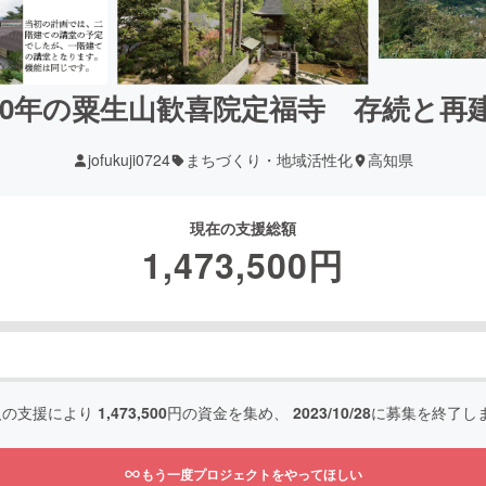
00年の粟生山歓喜院定福寺 存続と
jofukuji0724
まちづくり・地域活性化
高知県
現在の支援総額
1,473,500
円
人の支援により
1,473,500
円の資金を集め、
2023/10/28
に募集を終了し
もう一度プロジェクトをやってほしい