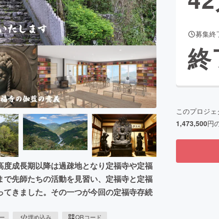
募集終
CAMPFIRE for Social Good
CAMPFIRE Creation
終
CAMPFIREふるさと納税
machi-ya
コミュニティ
このプロジェ
1,473,500
円
高度成長期以降は過疎地となり定福寺や定福
まで先師たちの活動を見習い、定福寺と定福
ってきました。その一つが今回の定福寺存続
ピー
埋め込み
QRコード