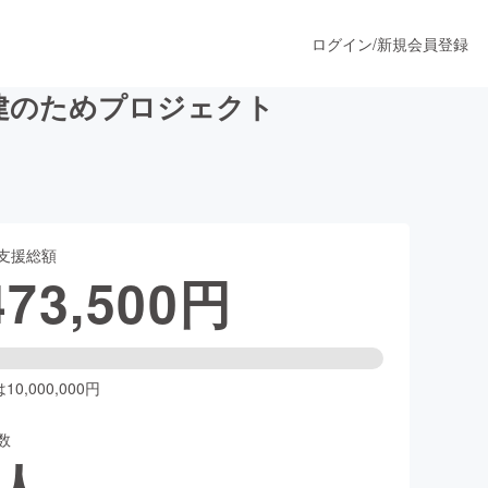
ログイン
/
新規会員登録
再建のためプロジェクト
うすぐ公開されます
支援総額
プロダクト
473,500
円
ファッション
スポーツ
0,000,000円
数
ア
ソーシャルグッド
人