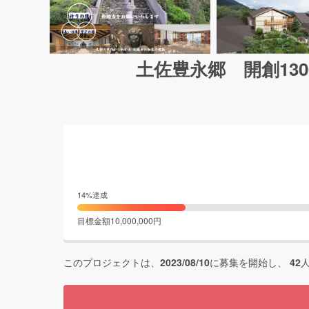
土佐豊永郷 開創13
14
%達成
目標金額
10,000,000
円
このプロジェクトは、
2023/08/10
に募集を開始し、
42