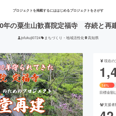
プロジェクトを掲載するには
はじめる
プロジェクトをさがす
00年の粟生山歓喜院定福寺 存続と
jofukuji0724
まちづくり・地域活性化
高知県
注目のリターン
注目の新着プロジェクト
募集終了が近いプロジェクト
も
現在の
音楽
舞台・パフォーマンス
1,
ゲーム・サービス開発
フード・飲食店
14%
書籍・雑誌出版
アニメ・漫画
目標金額は1
支援者
チャレンジ
ビューティー・ヘルスケ
42