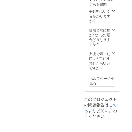
まし
くある質問
た。 他
では購
手数料はいく
入出来
らかかります
ないT
か？
シャツ
を手に
目標金額に届
して共
かなかった場
に 柔道
合どうなりま
整復師
すか？
として
のプラ
支援で困った
イド
時はどこに相
を！
談したらいい
ですか？
ヘルプページを
見る
このプロジェクト
の問題報告は
こち
ら
よりお問い合わ
せください