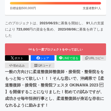
目標金額
500,000
円
支援者数
91
人
このプロジェクトは、
2023/06/23
に募集を開始し、
91
人の支援
により
723,000
円の資金を集め、
2023/08/06
に募集を終了しま
した
もう一度プロジェクトをやってほしい
ポスト
シェア
LINEで送る
URLコピー
埋め込み
QRコード
一般の方向けに柔道整復師整復師・接骨院・整骨院をを
もっと知って欲しい！！！そんな思いで、沖縄県で【柔
道整復師・接骨院・整骨院フェスタ OKINAWA 2023
】を開催することになりました！初めての試みですが、
成功させ毎年恒例行事とし、柔道整復師が身近な存在に
なれるように励みます！