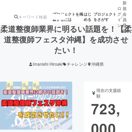
新
ロ
規
グ
会
プロジェクトを掲
はじ
プロジェクト
/
載するには
める
をさがす
イ
員
ン
登
柔道整復師業界に明るい話題を！【柔
録
道整復師フェスタ沖縄】を成功させ
たい！
人気のプロ
注目のリ
注目の新着プロ
募集終了が近いプ
もうすぐ公開
ジェクト
ターン
ジェクト
ロジェクト
されます
Imanishi Hiroaki
チャレンジ
沖縄県
アート・写真
音楽
現在の支援総
テクノロジー・ガジェット
ゲーム・サ
額
723,
映像・映画
書籍・雑誌
000
ビジネス・起業
チャレンジ