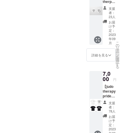
therpy
pride 】
支援
ステッ
者：
カー
23人
お届
け予
定：
2023
年09
こ
月
の
リ
タ
ー
ン
詳細を見る
を
選
択
す
る
7,0
00
円
【judo
therapy
pride】
Tシャツ
支援
柔道整
者：
復師と
78人
してプ
お届
ライド
け予
を持っ
定：
て仕事
2023