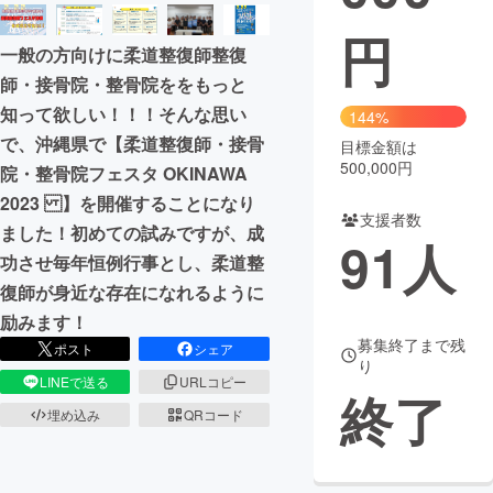
円
まちづくり・地域活性化
一般の方向けに柔道整復師整復
師・接骨院・整骨院ををもっと
CAMPFIRE for Social Good
CAMPFIRE Creation
知って欲しい！！！そんな思い
144%
CAMPFIREふるさと納税
machi-ya
コミュニティ
で、沖縄県で【柔道整復師・接骨
目標金額は
500,000円
院・整骨院フェスタ OKINAWA
2023 】を開催することになり
支援者数
ました！初めての試みですが、成
91
人
功させ毎年恒例行事とし、柔道整
復師が身近な存在になれるように
励みます！
募集終了まで残
ポスト
シェア
り
LINEで送る
URLコピー
終了
埋め込み
QRコード