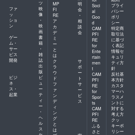
ツ
MP
明
プライ
Soci
ファ
映
FI
会
バシー
al
ッ
像
RE
・
ポリ
Goo
ショ
・
ア
相
シー
d
ン
映
カ
談
特定商
CAM
画
デ
会
取引法
PFI
ゲー
書
ミ
に基づ
RE
ム・
籍
ー
く表記
for
サー
・
と
情報セ
Ente
ビス
雑
は
キュリ
rtain
開発
誌
ク
サ
ティ方
men
出
ラ
ポ
針
t
版
ウ
ー
反社基
CAM
ビジ
ビ
ド
ト
本方針
PFI
ネ
ュ
フ
サ
カスタ
RE
ス・
ー
ァ
ー
マーハ
for
起業
テ
ン
ビ
ラスメ
Spor
ィ
デ
ス
ントに
ts
ー
ィ
対する
CAM
・
ン
考え方
PFI
ヘ
グ
クッ
RE
ル
と
キーポ
ふる
ス
は
リシー
さと
ケ