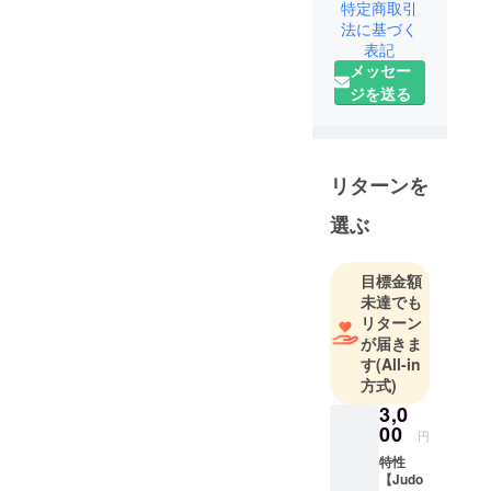
会社sports
特定商取引
medical
法に基づく
表記
gate』をし
メッセー
ておりま
ジを送る
す。
柔道整復
師、柔道整
復師専科教
リターンを
員として活
動しており
選ぶ
ます。
目標金額
未達でも
リターン
が届きま
す
(All-in
方式)
3,0
00
円
特性
【Judo