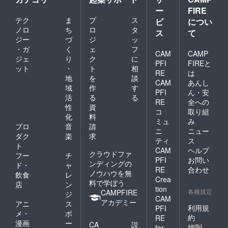
ー
FIRE
テク
ま
プ
ス
ビ
につい
ノロ
ち
ロ
タ
ス
て
ジー
づ
ジ
ッ
・ガ
く
ェ
フ
CAM
CAMP
ジェ
り
ク
に
PFI
FIREと
ット
・
ト
相
RE
は
地
を
談
CAM
あんし
域
作
す
PFI
ん・安
活
る
る
RE
全への
性
資
コ
取り組
化
料
ミュ
み
プロ
音
請
ニ
ニュー
ダク
楽
求
ティ
ス
ト
CAM
ヘルプ
クラウドファ
フー
チ
PFI
お問い
ンディングの
ド・
ャ
RE
合わせ
ノウハウを無
飲食
レ
Crea
料で学ぼう
店
ン
tion
各種規定
CAMPFIRE
ジ
CAM
アカデミー
アニ
ス
利用規
PFI
メ・
ポ
約
RE
漫画
ー
CA
説
細則
for