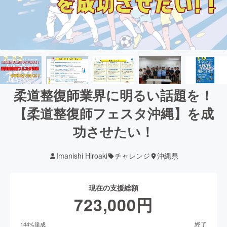
柔道整復師業界に明るい話題を！
【柔道整復師フェスタ沖縄】を成
功させたい！
Imanishi Hiroaki
チャレンジ
沖縄県
現在の支援総額
723,000
円
終了
144
%達成