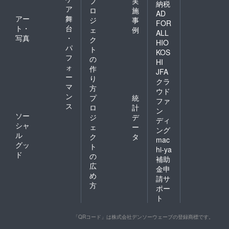
プ
実
納税
ア
ロ
施
AD
アー
舞
ジ
事
FOR
ト・
台
ェ
例
ALL
写真
・
ク
HIO
パ
ト
KOS
フ
の
HI
ォ
作
JFA
ー
り
クラ
マ
方
ウド
ン
プ
統
ファ
ス
ロ
計
ン
ソー
ジ
デ
ディ
シャ
ェ
ー
ング
ル
ク
タ
mac
グッ
ト
hi-ya
ド
の
補助
広
金申
め
請サ
方
ポー
ト
「QRコード」は株式会社デンソーウェーブの登録商標です。