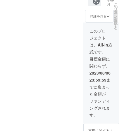
年09
をした
こ
月
い！ そ
の
リ
んな”熱
タ
ー
い想
ン
詳細を見る
を
い”のこ
選
択
もった
す
る
イベン
このプロ
トを記
ジェクト
念した
特別T
は、
All-In方
シャツ
式
です。
を作成
しまし
目標金額に
た 生地
関わらず、
は
UNITE
2023/08/06
の6.2オ
23:59:59
ま
ンスプ
レミア
でに集まっ
ムTシャ
た金額が
ツを採
用し ”長
ファンディ
く愛用
ングされま
してい
ただけ
す。
る”T
シャツ
となり
支援に関するよ