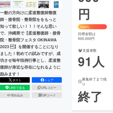
円
まちづくり・地域活性化
一般の方向けに柔道整復師整復
師・接骨院・整骨院ををもっと
CAMPFIRE for Social Good
CAMPFIRE Creation
知って欲しい！！！そんな思い
144%
CAMPFIREふるさと納税
machi-ya
コミュニティ
で、沖縄県で【柔道整復師・接骨
目標金額は
500,000円
院・整骨院フェスタ OKINAWA
2023 】を開催することになり
支援者数
ました！初めての試みですが、成
91
人
功させ毎年恒例行事とし、柔道整
復師が身近な存在になれるように
励みます！
募集終了まで残
ポスト
シェア
り
LINEで送る
URLコピー
終了
埋め込み
QRコード