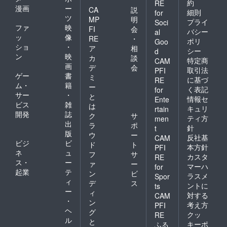
約
RE
漫画
ー
CA
説
細則
for
ツ
MP
明
プライ
Soci
ファ
映
FI
会
バシー
al
ッ
像
RE
・
ポリ
Goo
ショ
・
ア
相
シー
d
ン
映
カ
談
特定商
CAM
画
デ
会
取引法
PFI
ゲー
書
ミ
に基づ
RE
ム・
籍
ー
く表記
for
サー
・
と
情報セ
Ente
ビス
雑
は
キュリ
rtain
開発
誌
ク
サ
ティ方
men
出
ラ
ポ
針
t
版
ウ
ー
反社基
CAM
ビジ
ビ
ド
ト
本方針
PFI
ネ
ュ
フ
サ
カスタ
RE
ス・
ー
ァ
ー
マーハ
for
起業
テ
ン
ビ
ラスメ
Spor
ィ
デ
ス
ントに
ts
ー
ィ
対する
CAM
・
ン
考え方
PFI
ヘ
グ
クッ
RE
ル
と
キーポ
ふる