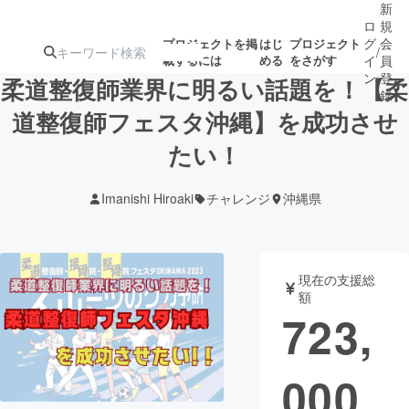
新
ロ
規
グ
会
プロジェクトを掲
はじ
プロジェクト
/
載するには
める
をさがす
イ
員
ン
登
柔道整復師業界に明るい話題を！【柔
録
道整復師フェスタ沖縄】を成功させ
たい！
人気のプロ
注目のリ
注目の新着プロ
募集終了が近いプ
もうすぐ公開
ジェクト
ターン
ジェクト
ロジェクト
されます
Imanishi Hiroaki
チャレンジ
沖縄県
アート・写真
音楽
現在の支援総
テクノロジー・ガジェット
ゲーム・サ
額
723,
映像・映画
書籍・雑誌
000
ビジネス・起業
チャレンジ