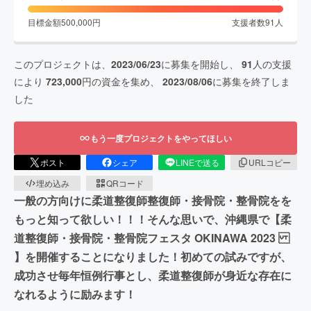
目標金額
500,000
円
支援者数
91
人
このプロジェクトは、
2023/06/23
に募集を開始し、
91
人の支援
により
723,000
円の資金を集め、
2023/08/06
に募集を終了しま
した
もう一度プロジェクトをやってほしい
ポスト
シェア
LINEで送る
URLコピー
埋め込み
QRコード
一般の方向けに柔道整復師整復師・接骨院・整骨院をを
もっと知って欲しい！！！そんな思いで、沖縄県で【柔
道整復師・接骨院・整骨院フェスタ OKINAWA 2023
】を開催することになりました！初めての試みですが、
成功させ毎年恒例行事とし、柔道整復師が身近な存在に
なれるように励みます！