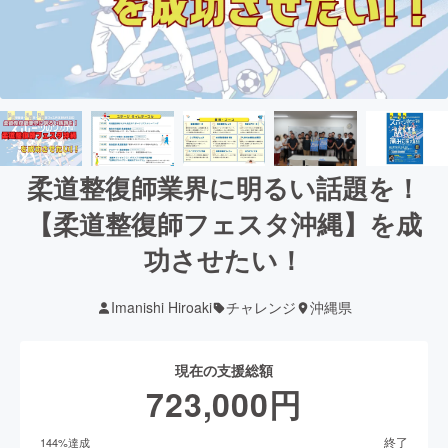
柔道整復師業界に明るい話題を！
【柔道整復師フェスタ沖縄】を成
功させたい！
Imanishi Hiroaki
チャレンジ
沖縄県
現在の支援総額
723,000
円
終了
144
%達成