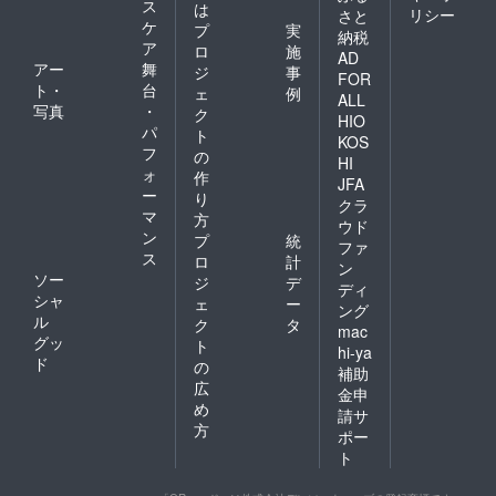
ス
は
リシー
さと
ケ
プ
実
納税
ア
ロ
施
AD
アー
舞
ジ
事
FOR
ト・
台
ェ
例
ALL
写真
・
ク
HIO
パ
ト
KOS
フ
の
HI
ォ
作
JFA
ー
り
クラ
マ
方
ウド
ン
プ
統
ファ
ス
ロ
計
ン
ソー
ジ
デ
ディ
シャ
ェ
ー
ング
ル
ク
タ
mac
グッ
ト
hi-ya
ド
の
補助
広
金申
め
請サ
方
ポー
ト