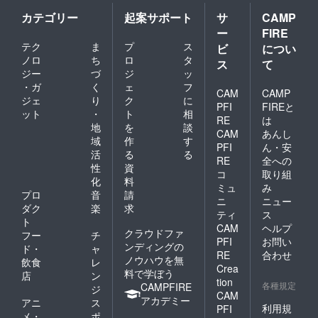
カテゴリー
起案サポート
サ
CAMP
ー
FIRE
テク
ま
プ
ス
ビ
につい
ノロ
ち
ロ
タ
ス
て
ジー
づ
ジ
ッ
・ガ
く
ェ
フ
CAM
CAMP
ジェ
り
ク
に
PFI
FIREと
ット
・
ト
相
RE
は
地
を
談
CAM
あんし
域
作
す
PFI
ん・安
活
る
る
RE
全への
性
資
コ
取り組
化
料
ミュ
み
プロ
音
請
ニ
ニュー
ダク
楽
求
ティ
ス
ト
CAM
ヘルプ
クラウドファ
フー
チ
PFI
お問い
ンディングの
ド・
ャ
RE
合わせ
ノウハウを無
飲食
レ
Crea
料で学ぼう
店
ン
tion
各種規定
CAMPFIRE
ジ
CAM
アカデミー
アニ
ス
利用規
PFI
メ・
ポ