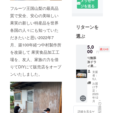
メッセー
ジを送る
フルーツ王国山梨の最高品
熱心に事業
に取り組
質で安全、安心の美味しい
み、お客様
果実の新しい特産品を世界
からの信頼
リターンを
各国の人々にも知っていた
を得て、 企
選ぶ
業とお客様
だきたいと思い2022年7
の心を豊か
月、築100年経つ中村製作所
5,0
にしていけ
残り45
00
を改築して 果実食品加工工
円
ればという
思いです。
1)無添
場を、友人、家族の力を借
加ドラ
その頭文字
イ果実
りてDIYにて販売店をオープ
をとりまし
５種(葡
支援
ンいたしました。
萄、
て弊社は
者：
シャイ
5人
CZEと名付
ンマス
お届
けました。
カッ
け予
ト、
定：
柿、
2023
弊社は、代
年12
桃、す
こ
月
表：中村和
もも)ギ
の
リ
フト小
タ
也(通称：
ー
セット
ン
詳細を見る