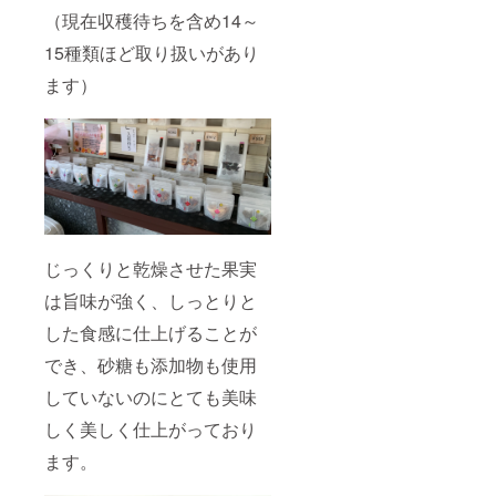
承くだ
しま
（現在収穫待ちを含め14～
さい。
す。 作
交通
15種類ほど取り扱いがあり
業着な
費、宿
どはご
ます）
泊費に
ざいま
つきま
せん
しても
が、動
費用は
きやす
ご負担
い服装
できま
でお願
せんの
いした
でそれ
いと思
ぞれ実
いま
費にて
す。
お願い
じっくりと乾燥させた果実
しま
す。 作
は旨味が強く、しっとりと
業着な
した食感に仕上げることが
どはご
ざいま
でき、砂糖も添加物も使用
せん
が、動
していないのにとても美味
きやす
い服装
しく美しく仕上がっており
でお願
いした
ます。
いと思
いま