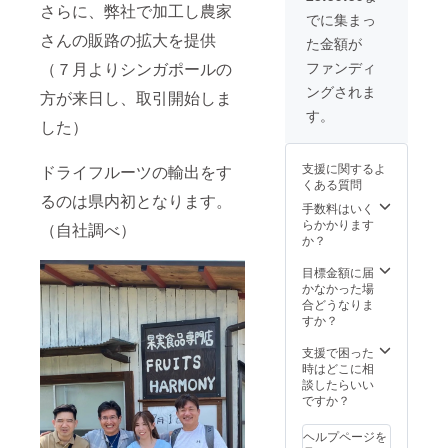
す。 予
ついて
さらに、弊社で加工し農家
こから
題あり
約方法
でに集まっ
は10月
弊社ス
ませ
につき
さんの販路の拡大を提供
中、フ
た金額が
タッフ
ん。電
まして
レキシ
が自社
車でお
メール
（７月よりシンガポールの
ファンディ
ブルに
農場に
越しの
にてご
対応で
ングされま
お連れ
方が来日し、取引開始しま
支援者
連絡の
きると
致しま
様は、
やりと
す。
思いま
した）
す。弊
中央本
りをさ
す。 な
社は駐
線の山
せてい
お、交
車場も
梨市駅
ただき
通費や
支援に関するよ
ドライフルーツの輸出をす
十分確
下車、
ます。
宿泊等
くある質問
保して
徒歩20
何日か
をなさ
るのは県内初となります。
おり、
分とな
手数料はいく
日にち
る支援
車での
りま
らかかります
を出す
（自社調べ）
者様に
来社も
す。 予
か？
ので、
つい
問題あ
約方法
お選び
て、そ
りませ
につき
目標金額に届
いただ
の費用
ん。電
まして
かなかった場
ければ
は全て
車でお
メール
合どうなりま
とおも
自費で
越しの
にてご
すか？
いま
お願い
支援者
連絡の
す。 指
いたし
様は、
やりと
支援で困った
定は受
ます。
中央本
りをさ
時はどこに相
け付け
線の山
せてい
談したらいい
られま
梨市駅
ただき
ですか？
せんの
下車、
ます。
でご了
徒歩20
何日か
承くだ
ヘルプページを
分とな
日にち