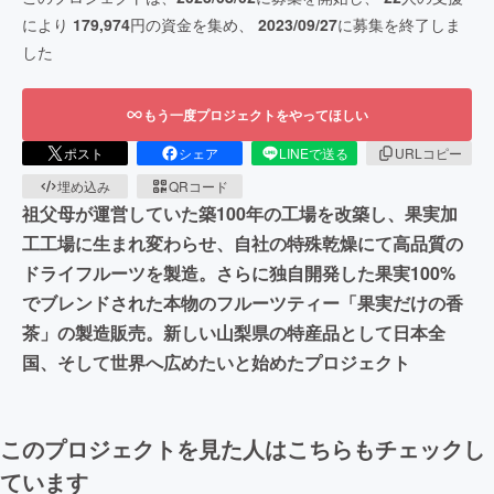
により
179,974
円の資金を集め、
2023/09/27
に募集を終了しま
した
もう一度プロジェクトをやってほしい
ポスト
シェア
LINEで送る
URLコピー
埋め込み
QRコード
祖父母が運営していた築100年の工場を改築し、果実加
工工場に生まれ変わらせ、自社の特殊乾燥にて高品質の
ドライフルーツを製造。さらに独自開発した果実100%
でブレンドされた本物のフルーツティー「果実だけの香
茶」の製造販売。新しい山梨県の特産品として日本全
国、そして世界へ広めたいと始めたプロジェクト
このプロジェクトを見た人はこちらもチェックし
ています