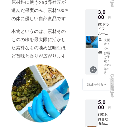
択
原材料に使うのは弊社匠が
す
る
選んだ果実のみ、素材100％
3,0
00
円
の体に優しい自然食品です
(9)ドラ
イフ
本物というのは、素材その
ルーツ
づくり2
ものの味を最大限に活かし
支援
時間
者：
（加工
た素朴なもの噛めば噛むほ
2人
の一
お届
ど旨味と香りが広がります
部、乾
け予
燥時の
定：
裏返し
2023
年10
作業)
こ
月
カット
の
リ
した果
タ
ー
物を乾
ン
詳細を見る
を
燥用の
選
択
網の上
す
る
に並べ
5,0
る作
業、乾
00
円
燥され
(10)お
た製品
好きな
のパッ
食品を
キン