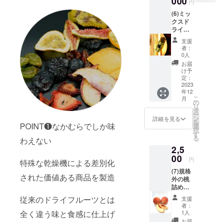
000
ていた
円
ちご、
だきま
(6)ミッ
キウイ)
す。 原
クスド
セット
材料及
ライフ
※無添加
び添加
ルーツ
ドライ
物等の
支援
大袋3袋
果実の
食品表
者：
（100g
種類は
0人
示はお
） 内容
写真と
届け商
お届
は選べ
変更に
け予
品のラ
ませ
なる場
定：
ベルに
ん。こ
2023
合もご
表記さ
年12
ちらで
ざいま
れま
こ
月
おすす
すので
の
す。商
リ
めのも
ご了承
タ
品開封
ー
のを
くださ
ン
詳細を見る
前には
を
ミック
POINT❶なかむらでしか味
い。 原
選
必ずお
択
スして
材料及
す
届けの
る
わえない
お送り
び添加
リター
2,5
させて
物等の
ンに貼
いただ
00
食品表
付され
円
特殊な乾燥機による差別化
きま
示はお
たラベ
(7)規格
す。 画
届け商
ルや注
された価値ある商品を製造
外の桃
像はキ
品のラ
意書き
詰め合
ウイ、
ベルに
をご確
わせ
スモ
表記さ
従来のドライフルーツとは
認くだ
支援
（発送
モ、柿
れま
者：
さい。
日指定
となり
全く違う味と食感に仕上げ
す。商
1人
不可、
ます。
品開封
お届