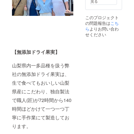
さい。
見る
りま
を出す
交通
す。 予
ので、
費、宿
約方法
お選び
泊費に
このプロジェクト
につき
いただ
つきま
の問題報告は
こち
まして
ければ
しても
メール
ら
よりお問い合わ
とおも
費用は
にてご
いま
ご負担
せください
連絡の
す。 指
できま
やりと
定は受
せんの
りをさ
け付け
でそれ
【無添加ドライ果実】
せてい
られま
ぞれ実
ただき
せんの
費にて
ます。
でご了
お願い
山梨県内一多品種を扱う弊
何日か
承くだ
しま
日にち
さい。
す。 作
社の無添加ドライ果実は、
を出す
交通
業着な
ので、
費、宿
どはご
生で食べてもおいしい山梨
お選び
泊費に
ざいま
いただ
つきま
県産にこだわり、独自製法
せん
ければ
しても
が、動
で職人(匠)が72時間から140
とおも
費用は
きやす
いま
ご負担
い服装
時間ほどかけて一つ一つ丁
す。 指
できま
でお願
定は受
せんの
いした
寧に手作業にて製造してお
け付け
でそれ
いと思
られま
ぞれ実
いま
ります。
せんの
費にて
す。
でご了
お願い