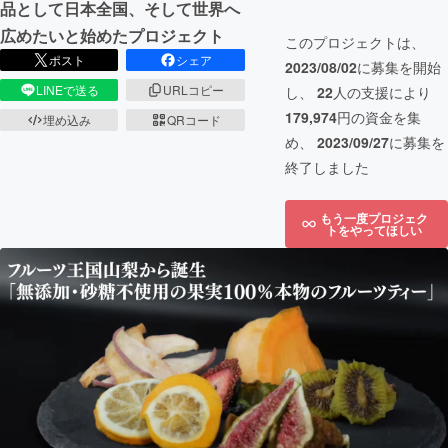
品として日本全国、そして世界へ
広めたいと始めたプロジェクト
このプロジェクトは、
ポスト
シェア
2023/08/02
に募集を開始
LINEで送る
URLコピー
し、
22
人の支援により
179,974
円の資金を集
埋め込み
QRコード
め、
2023/09/27
に募集を
終了しました
もう一度プロジェク
トをやってほしい