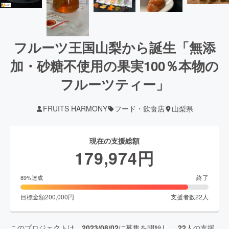
フルーツ王国山梨から誕生「無添
加・砂糖不使用の果実100％本物の
フルーツティー」
FRUITS HARMONY
フード・飲食店
山梨県
現在の支援総額
179,974
円
終了
89
%達成
目標金額
200,000
円
支援者数
22
人
このプロジェクトは、
2023/08/02
に募集を開始し、
22
人の支援