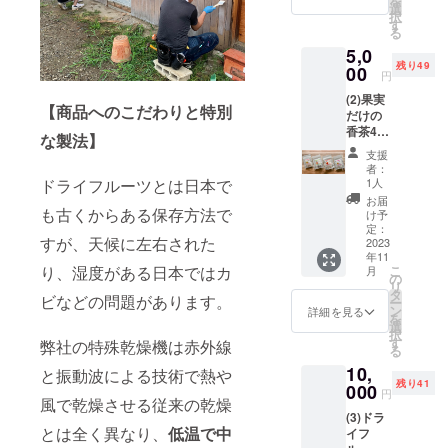
を
チャー
＋次回
選
択
購入時
リー)、製造
す
る
20％オ
企画・営業
5,0
フ券1枚
責任者：小
残り49
※無添加
00
円
ドライ
林美姫(通
(2)果実
果実の
【商品へのこだわりと特別
称：リズ)、
だけの
種類は
香茶4種
クオリティ
写真と
な製法】
(ピン
変更に
コントロー
支援
ク、グ
なる場
者：
ル・製造責
リー
合もご
ドライフルーツとは日本で
1人
ン、
ざいま
任者：馬場
お届
レッ
も古くからある保存方法で
すので
け予
嘉彦(通称：
ド、
ご了承
定：
すが、天候に左右された
バッジョ)
パープ
2023
くださ
年11
ル）１
い。
り、湿度がある日本ではカ
こ
月
袋入り
20％オ
の
リ
チャーリー
セット
フ券の
タ
ビなどの問題があります。
ー
＋次回
とリズは叔
有効期
ン
詳細を見る
を
購入時
限は
選
父と姪、
択
20％オ
2024年
す
弊社の特殊乾燥機は赤外線
る
バッジョは
フ券1枚
12月末
10,
20％オ
と振動波による技術で熱や
日とな
匠のおや
残り41
フ券の
000
りま
円
じ。
風で乾燥させる従来の乾燥
有効期
す。
(3)ドラ
限は1年
メール
とは全く異なり、
低温で中
イフ
となり
にて
食に携わっ