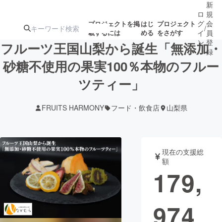
新
ロ
規
グ
会
プロジェクトを掲
はじ
プロジェクト
/
載するには
める
をさがす
イ
員
ン
登
フルーツ王国山梨から誕生「無添加・
録
砂糖不使用の果実100％本物のフルー
ツティー」
人気のプロ
注目のリ
注目の新着プロ
募集終了が近いプ
もうすぐ公開
ジェクト
ターン
ジェクト
ロジェクト
されます
FRUITS HARMONY
フード・飲食店
山梨県
アート・写真
音楽
現在の支援総
テクノロジー・ガジェット
ゲーム・サ
額
179,
映像・映画
書籍・雑誌
974
ビジネス・起業
チャレンジ