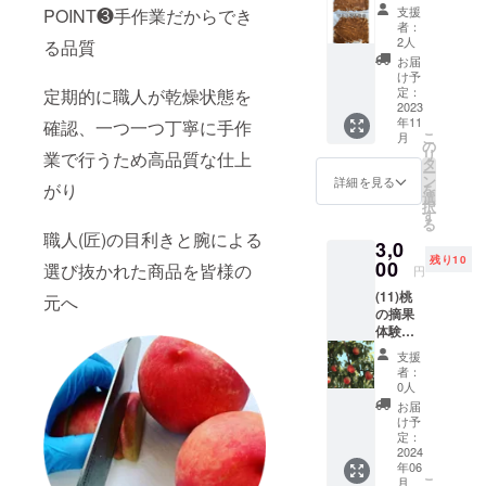
乾燥
グ、で
支援
POINT❸手作業だからでき
（お送
きたて
者：
りいた
の乾燥
2人
る品質
だいた
した果
お届
ものを
物を直
け予
5kgまで
接手に
定：
定期的に職人が乾燥状態を
乾燥完
2023
取ってA
年11
成後返
確認、一つ一つ丁寧に手作
品やB品
こ
月
却しま
の識別
の
リ
業で行うため高品質な仕上
す。
など、
タ
ー
送料、
ドライ
ン
詳細を見る
がり
を
返送料
フルー
選
択
込み）※
ツがど
す
る
送料込
うやっ
職人(匠)の目利きと腕による
3,0
みにな
てでき
残り10
ります
00
るかを
選び抜かれた商品を皆様の
円
ので、
体験で
(11)桃
支援者
元へ
きる内
の摘果
様が着
容で
体験
払いを
す。服
（2024
選択し
装は短
支援
年、5月
て食品
パン及
者：
下旬～6
を送っ
びス
0人
月上旬
ていた
カート
お届
ごろに
だくこ
ではな
け予
て予
とにな
定：
くズボ
定 交
2024
りま
ンでお
年06
通費実
す。 ※
願いし
こ
月