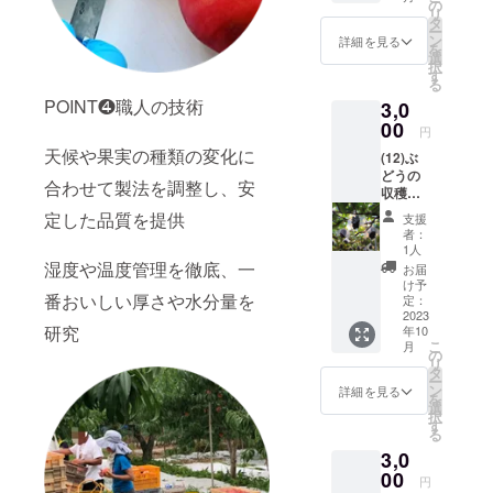
費、摘
アイス
の
ます。
リ
果した
クリー
タ
上はT
ー
桃は全
ム以外
ン
シャツ
詳細を見る
を
てお持
の食品
選
等でも
択
ち帰り
であれ
す
問題あ
る
いただ
ば、全
りませ
POINT❹職人の技術
3,0
けま
て乾燥
ん。 弊
す） 午
00
は可能
社工場
円
前中1時
です。
(山梨県
天候や果実の種類の変化に
(12)ぶ
間ほ
ただ
山梨市
どうの
ど） ※
し、仕
上石森
合わせて製法を調整し、安
収穫体
桃では
上がり
301)に
験
ありま
につい
定した品質を提供
直接、
支援
（2023
せん、
て、弊
来社頂
者：
年、9月
桃の赤
社で
1人
きたい
下旬か
ちゃん
湿度や温度管理を徹底、一
行った
と思い
お届
ら10月
です。
事のな
け予
ます。
番おいしい厚さや水分量を
予定
本体験
定：
い食品
弊社は
交通費
2023
につい
につい
駐車場
研究
年10
実費
て、弊
て支援
も十分
こ
月
収穫し
社(山梨
の
者様の
確保し
リ
たぶど
県山梨
タ
満足す
てお
ー
うは
市上石
ン
るもの
詳細を見る
り、車
を
（約２
森301)
選
かどう
での来
択
房）1kg
に集合
す
かにつ
社も問
る
お持ち
頂き、
いては
題あり
3,0
帰りい
そこか
保証で
ませ
ただけ
00
ら弊社
きかね
ん。電
円
ます）