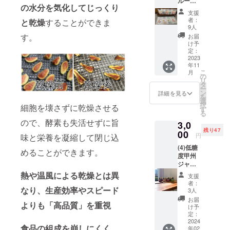
ルーツ
ます。
データ
の水分を気化してじっくり
ていた私リ
５種(葡
メール
をお送
支援
萄、
にて
ズはお菓子
りさせ
者：
と乾燥
することができま
シャイ
データ
ていた
9人
屋さんで長
ンマス
をお送
だきま
す。
お届
年働いてい
カッ
りさせ
す。 原
け予
ト、
ていた
定：
材料及
ました。そ
柿、
2023
だきま
び添加
の技術を生
年11
桃、す
す。 原
物等の
こ
月
もも)
かし、無添
材料及
の
食品表
リ
セット
び添加
タ
示はお
加ドライ果
ー
＋果実
物等の
ン
届け商
詳細を見る
を
実をいろい
だけの
食品表
選
品のラ
択
細胞を壊さずに乾燥させる
香茶4種
示はお
す
ろなものに
ベルに
る
(ピン
届け商
表記さ
展開してい
ので、酵素も失活せずに旨
3,0
ク、グ
品のラ
れま
残り47
く、体に良
リー
00
ベルに
す。商
円
味と栄養を凝縮して閉じ込
ン、
表記さ
品開封
くて農家さ
(4)低糖
レッ
れま
前には
めることができます。
んたちの想
度甲州
ド、
す。商
必ずお
ジャム4
パープ
いをつなげ
品開封
届けの
種(桃、
ル)１袋
熱や温風による乾燥とは異
前には
リター
支援
られるよう
すも
入り
必ずお
ンに貼
者：
に企画開発
も、い
なり、生産効率やスピード
セット
届けの
3人
付され
ちご、
＋次回
リター
を続けてい
たラベ
お届
よりも「高品質」を重視
キウ
購入時
ンに貼
け予
ルや注
ます。
イ） 原
２０％
定：
付され
意書き
材料及
2024
オフ券
たラベ
をご確
食品の組成を崩しにくく
年02
び添加