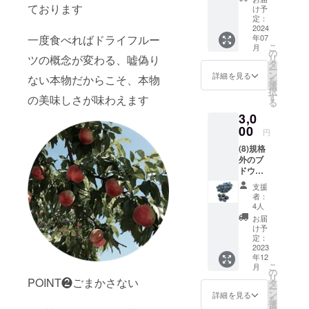
常温に
ております
原材料
前には
け予
て発
及び添
定：
必ずお
送）
2024
加物等
届けの
一度食べればドライフルー
年07
2kg ※
の食品
リター
こ
月
写真は2
表示は
の
ンに貼
ツの概念が変わる、嘘偽り
リ
ｋｇで
お届け
タ
付され
ー
はあり
商品の
ン
たラベ
詳細を見る
ない本物だからこそ、本物
を
ません
ラベル
選
ルや注
択
に表記
す
意書き
の美味しさが味わえます
る
されま
をご確
3,0
す。商
認くだ
00
品開封
さい。
円
前には
(8)規格
必ずお
外のブ
届けの
ドウ詰
リター
め合わ
ンに貼
支援
せ（発
付され
者：
送日指
たラベ
4人
定不
ルや注
お届
可、常
意書き
け予
温にて
定：
をご確
発送）2
2023
認くだ
年12
ｋｇ※写
さい。
こ
月
真は2ｋ
の
リ
ｇでは
POINT❷ごまかさない
タ
ー
ありま
ン
詳細を見る
を
せん。
選