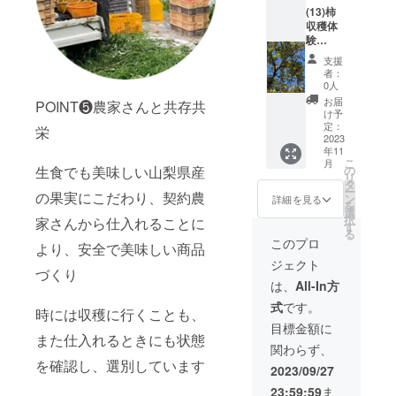
スタッ
ますの
車でお
(13)柿
午前中
フが自
で、そ
越しの
収穫体
１時間
社農場
の旨ご
支援者
験
ほど 本
にお連
了承く
様は、
（2023
体験に
れ致し
ださ
中央本
支援
年11月
つい
ます。
い。
者：
線の山
ごろ予
て、弊
弊社は
0人
梨市駅
定 交
社(山梨
駐車場
お届
下車、
POINT❺農家さんと共存共
通費実
県山梨
も十分
け予
徒歩20
費、収
市上石
定：
確保し
栄
分とな
穫した
2023
森301)
てお
りま
年11
柿は3kg
に集合
り、車
す。 ま
こ
月
までお
頂き、
生食でも美味しい山梨県産
の
での来
た、日
リ
持ち帰
そこか
タ
社も問
程につ
ー
の果実にこだわり、契約農
りいた
ら弊社
ン
題あり
詳細を見る
いて
を
だけま
スタッ
選
ませ
は、支
択
家さんから仕入れることに
す） 午
フが自
す
ん。電
援者様
る
前中１
社農場
車でお
このプロ
から
より、安全で美味しい商品
時間ほ
にお連
越しの
メール
ジェクト
ど 本体
れ致し
支援者
づくり
を頂
験につ
ます。
様は、
は、
All-In方
き、個
いて、
弊社は
中央本
別に日
式
です。
弊社(山
駐車場
時には収穫に行くことも、
線の山
程調整
梨県山
も十分
梨市駅
目標金額に
をした
梨市上
また仕入れるときにも状態
確保し
下車、
いと考
関わらず、
石森
てお
徒歩20
えてい
を確認し、選別しています
301)に
り、車
分とな
2023/09/27
ます。
集合頂
での来
りま
日程に
23:59:59
ま
き、そ
社も問