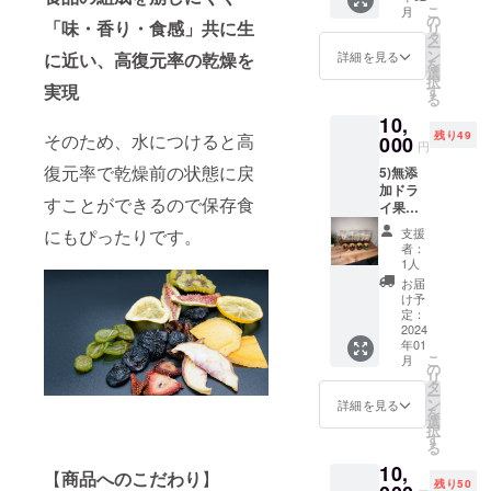
１枚 ※
ルや注
認くだ
また、馬場
こ
月
物等の
無添加
の
意書き
さい。
「味・香り・食感」共に生
リ
さんは農業
食品表
ドライ
タ
をご確
ー
示はお
果実の
ン
を手伝いな
認くだ
に近い、高復元率の乾燥を
詳細を見る
を
届け商
種類は
選
さい。
がら20年近
択
品のラ
実現
写真と
す
る
く食品加工
ベルに
変更に
10,
表記さ
なる場
の職人とし
残り49
そのため、水につけると高
れま
000
合もご
円
て働いてい
す。商
ざいま
復元率で乾燥前の状態に戻
5)無添
品開封
たプロ
すので
加ドラ
前には
ご了承
フェッショ
すことができるので保存食
イ果実
必ずお
くださ
ナルな方
５種
届けの
い。
にもぴったりです。
支援
セット
リター
20％オ
で、加工の
者：
(葡萄、
ンに貼
フ券の
1人
担当をして
シャイ
付され
有効期
お届
ンマス
いただいて
たラベ
限は
け予
カッ
ルや注
定：
2024年
おります。
ト、
2024
意書き
12月末
年01
柿、
をご確
日とな
こ
月
桃、す
認くだ
の
りま
リ
もも)＋
さい。
タ
す。
ー
低糖度
ン
メール
詳細を見る
を
甲州
選
にて
択
ジャム4
す
データ
る
種(桃、
をお送
10,
すも
りさせ
【
商品へのこだわり
】
残り50
も、い