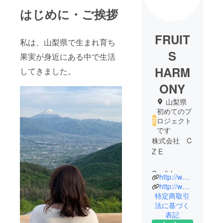
はじめに・ご挨拶
FRUIT
私は、山梨県で生まれ育ち
S
果実が身近にある中で生活
HARM
してきました。
ONY
山梨県
初めてのプ
ロジェクト
です
株式会社 C
Z E
Confidence
http://www.dryfruit-nakamura.jp
信頼
http://www.cze.jp
Zeal 熱心
特定商取引
法に基づく
Enrich 豊か
表記
に