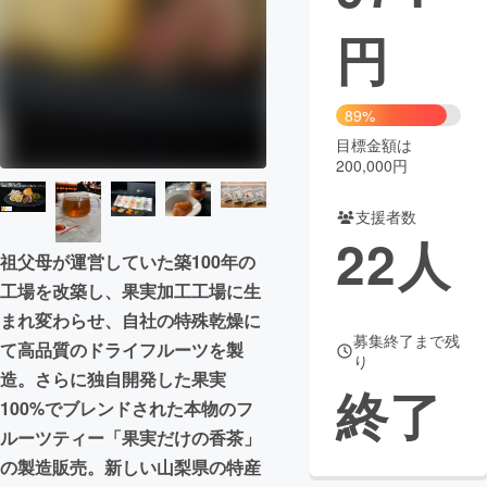
円
まちづくり・地域活性化
CAMPFIRE for Social Good
CAMPFIRE Creation
89%
CAMPFIREふるさと納税
machi-ya
コミュニティ
目標金額は
200,000円
支援者数
22
人
祖父母が運営していた築100年の
工場を改築し、果実加工工場に生
まれ変わらせ、自社の特殊乾燥に
募集終了まで残
て高品質のドライフルーツを製
り
造。さらに独自開発した果実
終了
100%でブレンドされた本物のフ
ルーツティー「果実だけの香茶」
の製造販売。新しい山梨県の特産