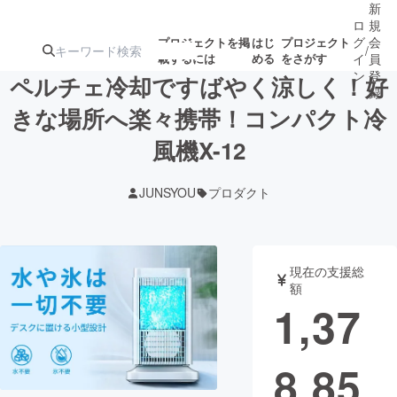
新
ロ
規
グ
会
プロジェクトを掲
はじ
プロジェクト
/
載するには
める
をさがす
イ
員
ン
登
ペルチェ冷却ですばやく涼しく！好
録
きな場所へ楽々携帯！コンパクト冷
風機X-12
人気のプロ
注目のリ
注目の新着プロ
募集終了が近いプ
もうすぐ公開
ジェクト
ターン
ジェクト
ロジェクト
されます
JUNSYOU
プロダクト
アート・写真
音楽
現在の支援総
テクノロジー・ガジェット
ゲーム・サ
額
1,37
映像・映画
書籍・雑誌
8,85
ビジネス・起業
チャレンジ