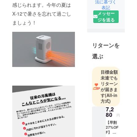
です。メン
法に基づく
感じられます。今年の夏は
表記
バーはいず
X-12で暑さを忘れて過ごし
メッセー
れも国際市
ジを送る
場における
ましょう！
ブランディ
ングの豊富
な経験を有
リターンを
していま
す。より効
選ぶ
果的に全世
界の消費者
目標金額
に製品をア
未達でも
ピールした
リターン
い、海外市
が届きま
す
(All-in
場でブラン
方式)
ドの地位を
7,2
確立させた
80
い、という
円
皆様のご要
【早割
27%OF
望にお応え
F】 コ
します。