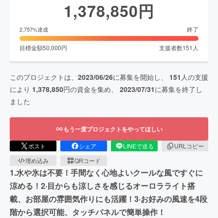
1,378,850
円
終了
2,757
%達成
目標金額
50,000
円
支援者数
151
人
このプロジェクトは、
2023/06/26
に募集を開始し、
151
人の支援
により
1,378,850
円の資金を集め、
2023/07/31
に募集を終了し
ました
もう一度プロジェクトをやってほしい
ポスト
シェア
LINEで送る
URLコピー
埋め込み
QRコード
1.水や氷は不要！手間なく心地よいクールな風ですぐに
涼める！2·目からも涼しさを感じるオーロラライト搭
載、お部屋の雰囲気作りにも活躍！3·お好みの風速を4段
階から選択可能、タッチパネルで簡単操作！