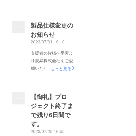
す。 コンパクト冷風
機X-12は8月28日を持
ちまして発送が完了い
製品仕様変更の
たしました。プロジェ
お知らせ
クト終了し、今まで大
2023/07/31 16:10
変おまたせしました。
熱心なご応援とご理解
支援者の皆様へ平素よ
を賜りまして、誠にあ
り潤昇株式会社をご愛
りがとうございまし
顧いただき、誠にあり
もっと見る
た。 発送からお届け
がとうございます。こ
るまでは、約7〜14日
の度、誠に勝手なが
かかりますので、いま
ら、諸般の事情により
【御礼】プロ
しばらくお待ち下さ
下記の通り商品の仕様
い。最遅の配達は9月
ジェクト終了ま
を変更させていただき
14日と推定致しま
で残り6日間で
ます。変更に伴いご不
す。 万が一お客様側
便をお掛け致します
す。
に不在票が入っていな
が、ご理解・ご協力の
2023/07/25 16:55
いなどで製品が届いて