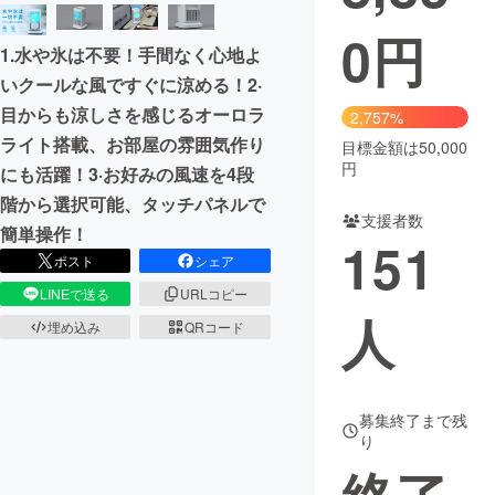
0
円
まちづくり・地域活性化
1.水や氷は不要！手間なく心地よ
いクールな風ですぐに涼める！2·
CAMPFIRE for Social Good
CAMPFIRE Creation
目からも涼しさを感じるオーロラ
2,757%
ライト搭載、お部屋の雰囲気作り
CAMPFIREふるさと納税
machi-ya
コミュニティ
目標金額は50,000
円
にも活躍！3·お好みの風速を4段
階から選択可能、タッチパネルで
支援者数
簡単操作！
151
ポスト
シェア
LINEで送る
URLコピー
人
埋め込み
QRコード
募集終了まで残
り