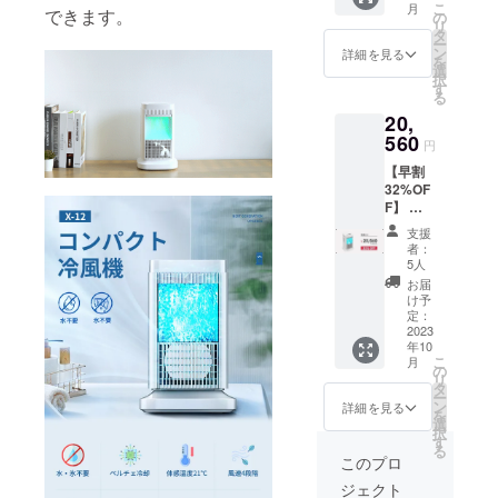
こ
月
できます。
（税
の
リ
込） ※
タ
ー
送料無
ン
詳細を見る
を
料（日
選
択
本国内
す
る
限定）
20,
内容
物： ・
560
円
コンパ
【早割
クト冷
32%OF
風機X-
F】 コ
12本体
ンパク
×2 ・電
支援
ト冷風
源ケー
者：
機X-
ブル×2
5人
12×2 一
・日本
お届
般予定
語説明
け予
販売価
書×2
定：
格:30,2
2023
年10
70円
こ
月
（税
の
リ
込） ※
タ
ー
送料無
ン
詳細を見る
を
料（日
選
択
本国内
す
る
限定）
このプロ
内容
ジェクト
物： ・