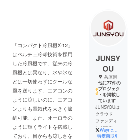
「コンパクト冷風機X-12」
はペルチェ冷却技術を採用
JUNSY
した冷風機です。従来の冷
OU
風機とは異なり、水や氷な
兵庫県
どは一切使わずにクールな
他に77件の
プロジェク
風を送ります。エアコンの
トを掲載し
ように涼しいのに、エアコ
ています
JUNSYOUは
ンよりも電気代を大きく節
クラウド
約可能。また、オーロラの
ファンディ
ように輝くライトを搭載し
ング支援の
WayneWL2
プロチーム
ており、目からも涼しさを
特定商取引