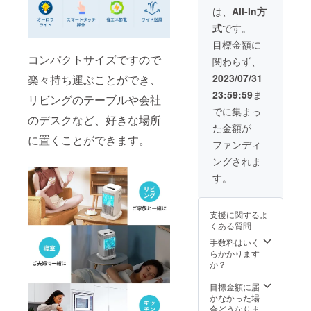
コンパ
は、
All-In方
クト冷
式
です。
風機X-
12本体
目標金額に
×3 ・電
コンパクトサイズですので
関わらず、
源ケー
ブル×3
2023/07/31
楽々持ち運ぶことができ、
・日本
23:59:59
ま
語説明
リビングのテーブルや会社
書×3
でに集まっ
のデスクなど、好きな場所
た金額が
に置くことができます。
ファンディ
ングされま
す。
支援に関するよ
くある質問
手数料はいく
らかかります
か？
目標金額に届
かなかった場
合どうなりま