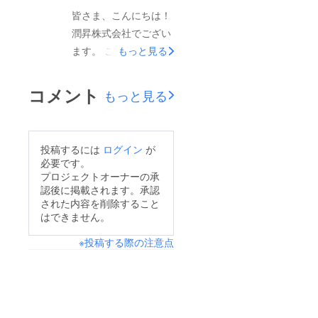
ほどお願い申し上げま
いない場合は、お問い
皆さま、こんにちは！
す。仕様変更内容：・
合わせよりご連絡くだ
潤昇株式会社でござい
タッチパネルの材料の
さいませ。（稀に佐川
ます。 この度はコン
もっと見る
変更。・タッチパネル
急便様の不在票が入っ
パクト冷風機X-12にご
部分の色がブラックか
ていないことがあるよ
関心とご支援をいただ
らホワイトになりま
コメント
もっと見る
うです）製品に初期不
きまして、誠にありが
す。仕様変更理由：・
良がみられる場合は、
とうございます。プロ
タッチパネルの感度を
いつでもご連絡くださ
ジェクト公開して以
上げます。・ボタンの
投稿するには
ログイン
が
い、速やかに対応いた
来、108名以上の応援
位置をわかりやすくし
必要です。
します。 重ね重ねに
を受けており、支援総
プロジェクトオーナーの承
ます。製品について何
なりますが、この度は
認後に掲載されます。承認
額は93万円を超えてい
かご不明点がございま
された内容を削除すること
プロジェクトへのご応
ます。プロジェクトが
したら、ご遠慮なくお
はできません。
援いただき、誠にあり
終了するまで残り最後
問い合わせください。
※投稿する際の注意点
がとうございました。
の6日間ございます
今後とも潤昇株式会社
引き続き弊社及びコン
が、この製品の割引で
をどうぞよろしくお願
パクト冷風機X-12への
購入は最後のチャンス
いいたします。潤昇株
応援よろしくお願いい
です。 ペルチェ冷却
式会社スタッフ一同
たします。 潤昇株式
ですばやく涼しく！好