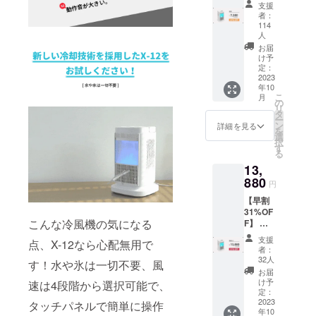
ンパク
支援
ト冷風
者：
機X-
114
お問合せ
12×1 一
人
メールアド
般予定
お届
販売価
け予
レス：
格:10,0
定：
rstrade.jp@g
2023
90円
年10
mail.com
（税
こ
月
込） ※
の
リ
送料無
タ
ー
料（日
ン
詳細を見る
を
本国内
選
択
限定）
す
る
内容
13,
物： ・
880
コンパ
円
クト冷
【早割
風機X-
31%OF
12本体
こんな冷風機の気になる
F】 コ
×1 ・電
ンパク
源ケー
支援
点、X-12なら心配無用で
ト冷風
ブル×1
者：
機X-
・日本
32人
す！水や氷は一切不要、風
12×2 一
語説明
お届
般予定
書×1
け予
速は4段階から選択可能で、
販売価
定：
格:20,1
2023
タッチパネルで簡単に操作
年10
80円