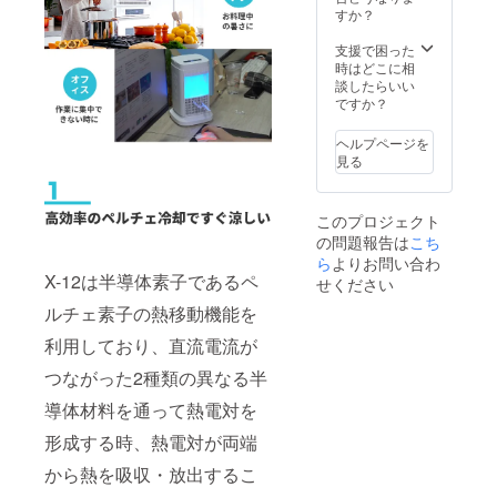
すか？
支援で困った
時はどこに相
談したらいい
ですか？
ヘルプページを
見る
このプロジェクト
の問題報告は
こち
ら
よりお問い合わ
X-12は半導体素子であるペ
せください
ルチェ素子の熱移動機能を
利用しており、直流電流が
つながった2種類の異なる半
導体材料を通って熱電対を
形成する時、熱電対が両端
から熱を吸収・放出するこ