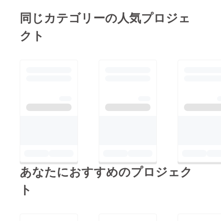
会社
きな場所へ楽々携帯！
同じカテゴリーの人気プロジェ
コンパクト冷風機X-12
クト
に少しでも興味をもっ
た方はぜひご支援、
SNSなどの拡散をどう
ぞよろしくお願いいた
します。それでは、引
き続きよろしくお願い
いたします。 スタッ
フ一同、1日でも早く
お手元にお届けできる
ように頑張ります！そ
れでは、引き続きよろ
あなたにおすすめのプロジェク
しくお願いいたしま
す。 潤昇株式会社ス
ト
タッフ一同