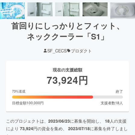
首回りにしっかりとフィット、
ネッククーラー「S1」
SF_CECS
プロダクト
現在の支援総額
73,924
円
終了
73
%達成
目標金額
100,000
円
支援者数
18
人
このプロジェクトは、
2023/06/23
に募集を開始し、
18
人の支援
により
73,924
円の資金を集め、
2023/07/18
に募集を終了しまし