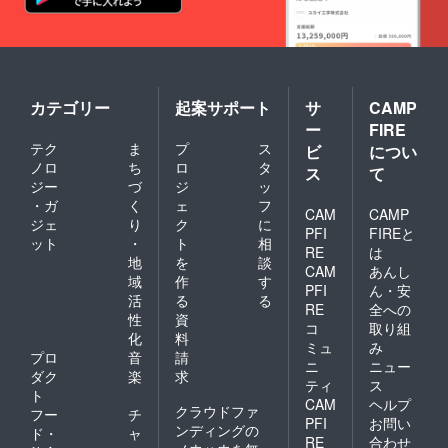
カテゴリー
起案サポート
サ
CAMP
ー
FIRE
テク
ま
プ
ス
ビ
につい
ノロ
ち
ロ
タ
ス
て
ジー
づ
ジ
ッ
・ガ
く
ェ
フ
CAM
CAMP
ジェ
り
ク
に
PFI
FIREと
ット
・
ト
相
RE
は
地
を
談
CAM
あんし
域
作
す
PFI
ん・安
活
る
る
RE
全への
性
資
コ
取り組
化
料
ミュ
み
プロ
音
請
ニ
ニュー
ダク
楽
求
ティ
ス
ト
CAM
ヘルプ
クラウドファ
フー
チ
PFI
お問い
ンディングの
ド・
ャ
RE
合わせ