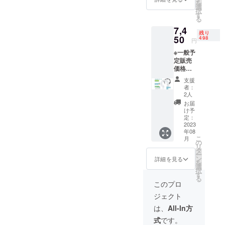
を
ラー本
選
択
体×2
す
る
7,4
残り
50
498
円
※一般予
定販売
価格：
￥12,21
支援
4円 ※税
者：
込・送
2人
料無料
お届
（日本
け予
国内限
定：
定） ※1
2023
年08
セット
こ
月
内容
の
リ
ネック
タ
ー
クー
ン
詳細を見る
を
ラー本
選
択
体×3
す
る
このプロ
ジェクト
は、
All-In方
式
です。