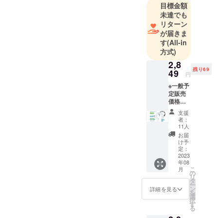
目標金額
の手元にお
未達でも
届けるため
リターン
に、本社は
が届きま
製品のデザ
す
(All-in
方式)
イン・品質
管理・販売
2,8
残り69
49
の事業を立
円
ち上げりま
※一般予
定販売
した。
価格：
￥4,071
支援
円 ※税
者：
込・送
11人
料無料
お届
（日本
け予
国内限
定：
定） ※1
2023
年08
セット
こ
月
内容
の
リ
ネック
タ
ー
クー
ン
詳細を見る
を
ラー本
選
択
体×1
す
る