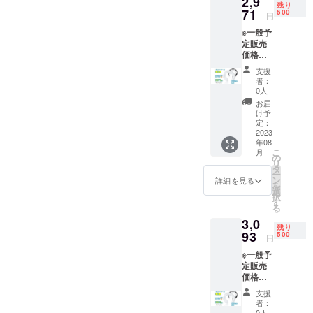
2,9
残り
71
500
円
※一般予
定販売
価格：
￥4,071
支援
円 ※税
者：
込・送
0人
料無料
お届
（日本
け予
国内限
定：
定） ※1
2023
年08
セット
こ
月
内容
の
リ
ネック
タ
ー
クー
ン
詳細を見る
を
ラー本
選
択
体×1
す
る
3,0
残り
93
500
円
※一般予
定販売
価格：
￥4,071
支援
円 ※税
者：
込・送
0人