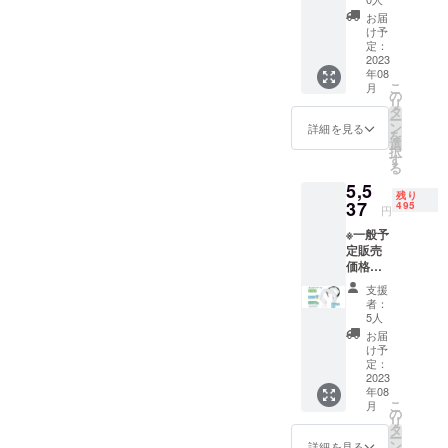
料無料
お届
（日本
け予
国内限
定：
定） ※1
2023
年08
セット
こ
月
内容
の
リ
ネック
タ
ー
クー
ン
詳細を見る
を
ラー本
選
択
体×1
す
る
5,5
残り
37
495
円
※一般予
定販売
価格：
￥8,143
支援
円 ※税
者：
込・送
5人
料無料
お届
（日本
け予
国内限
定：
定） ※1
2023
年08
セット
こ
月
内容
の
リ
ネック
タ
ー
クー
ン
詳細を見る