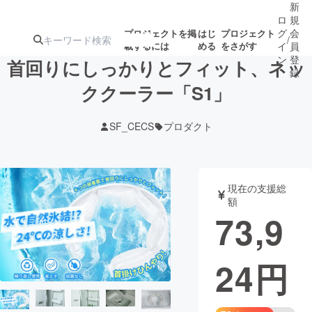
新
ロ
規
グ
会
プロジェクトを掲
はじ
プロジェクト
/
載するには
める
をさがす
イ
員
ン
登
首回りにしっかりとフィット、ネッ
録
ククーラー「S1」
人気のプロ
注目のリ
注目の新着プロ
募集終了が近いプ
もうすぐ公開
SF_CECS
プロダクト
ジェクト
ターン
ジェクト
ロジェクト
されます
アート・写真
音楽
現在の支援総
額
73,9
テクノロジー・ガジェット
ゲーム・サ
24
円
映像・映画
書籍・雑誌
ビジネス・起業
チャレンジ