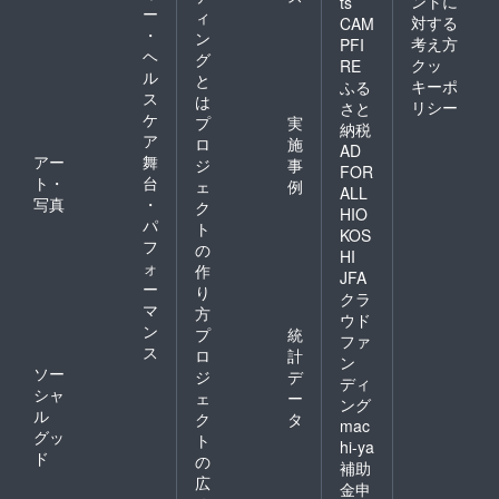
ントに
ts
ー
ィ
対する
CAM
・
ン
考え方
PFI
ヘ
グ
クッ
RE
ル
と
キーポ
ふる
ス
は
リシー
さと
ケ
プ
実
納税
ア
ロ
施
AD
アー
舞
ジ
事
FOR
ト・
台
ェ
例
ALL
写真
・
ク
HIO
パ
ト
KOS
フ
の
HI
ォ
作
JFA
ー
り
クラ
マ
方
ウド
ン
プ
統
ファ
ス
ロ
計
ン
ソー
ジ
デ
ディ
シャ
ェ
ー
ング
ル
ク
タ
mac
グッ
ト
hi-ya
ド
の
補助
広
金申