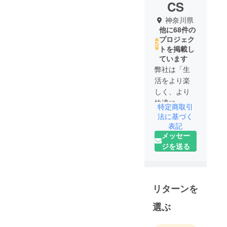
CS
神奈川県
他に68件の
プロジェク
トを掲載し
ています
弊社は「生
活をより楽
しく、より
快適に」を
特定商取引
ポリシーに
法に基づく
製品・サー
表記
メッセー
ビスを提供
ジを送る
していま
す。皆様の
生活中の
ニーズを応
リターンを
え、また時
代の変化に
選ぶ
対応する製
品をお客様