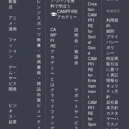
ノウハウを無
飲食
レ
Crea
料で学ぼう
店
ン
tion
各種規定
CAMPFIRE
ジ
CAM
アカデミー
アニ
ス
利用規
PFI
メ・
ポ
約
RE
漫画
ー
CA
説
細則
for
ツ
MP
明
プライ
Soci
ファ
映
FI
会
バシー
al
ッ
像
RE
・
ポリ
Goo
ショ
・
ア
相
シー
d
ン
映
カ
談
特定商
CAM
画
デ
会
取引法
PFI
ゲー
書
ミ
に基づ
RE
ム・
籍
ー
く表記
for
サー
・
と
情報セ
Ente
ビス
雑
は
キュリ
rtain
開発
誌
ク
サ
ティ方
men
出
ラ
ポ
針
t
版
ウ
ー
反社基
CAM
ビジ
ビ
ド
ト
本方針
PFI
ネ
ュ
フ
サ
カスタ
RE
ス・
ー
ァ
ー
マーハ
for
起業
テ
ン
ビ
ラスメ
Spor
ィ
デ
ス