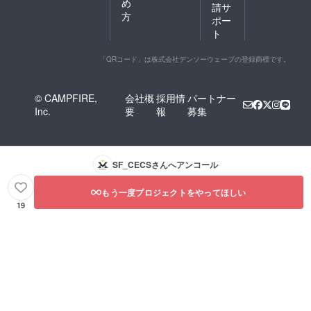
め
請サ
方
ポー
ト
「QRコード」は株式会社デンソーウェーブの登録商標です。
© CAMPFIRE,
会社概
採用情
パートナー
Inc.
要
報
募集
SF_CECS
さんへアンコール
もう一度プロジェクトをやってほしい
19