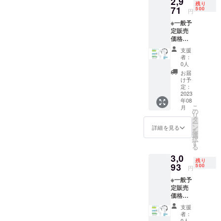
2,9
残り
71
500
円
※一般予
定販売
価格：
￥4,071
支援
円 ※税
者：
込・送
0人
料無料
お届
（日本
け予
国内限
定：
定） ※1
2023
年08
セット
こ
月
内容
の
リ
ネック
タ
ー
クー
ン
詳細を見る
を
ラー本
選
択
体×1
す
る
3,0
残り
93
500
円
※一般予
定販売
価格：
￥4,071
支援
円 ※税
者：
込・送
0人