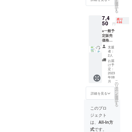
を
ラー本
選
択
体×2
す
る
7,4
残り
50
498
円
※一般予
定販売
価格：
￥12,21
支援
4円 ※税
者：
込・送
2人
料無料
お届
（日本
け予
国内限
定：
定） ※1
2023
年08
セット
こ
月
内容
の
リ
ネック
タ
ー
クー
ン
詳細を見る
を
ラー本
選
択
体×3
す
る
このプロ
ジェクト
は、
All-In方
式
です。