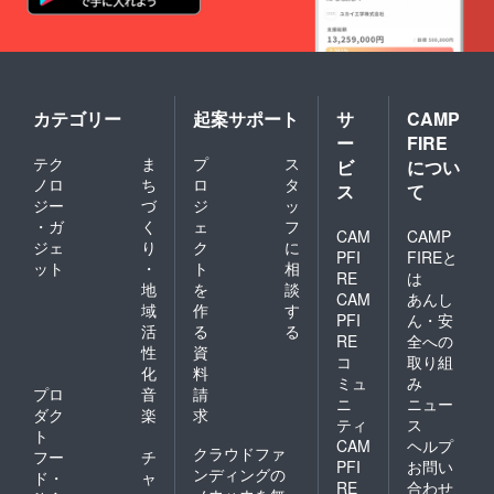
カテゴリー
起案サポート
サ
CAMP
ー
FIRE
テク
ま
プ
ス
ビ
につい
ノロ
ち
ロ
タ
ス
て
ジー
づ
ジ
ッ
・ガ
く
ェ
フ
CAM
CAMP
ジェ
り
ク
に
PFI
FIREと
ット
・
ト
相
RE
は
地
を
談
CAM
あんし
域
作
す
PFI
ん・安
活
る
る
RE
全への
性
資
コ
取り組
化
料
ミュ
み
プロ
音
請
ニ
ニュー
ダク
楽
求
ティ
ス
ト
CAM
ヘルプ
クラウドファ
フー
チ
PFI
お問い
ンディングの
ド・
ャ
RE
合わせ