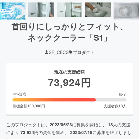
首回りにしっかりとフィット、
ネッククーラー「S1」
SF_CECS
プロダクト
現在の支援総額
73,924
円
終了
73
%達成
目標金額
100,000
円
支援者数
18
人
このプロジェクトは、
2023/06/23
に募集を開始し、
18
人の支援
により
73,924
円の資金を集め、
2023/07/18
に募集を終了しまし