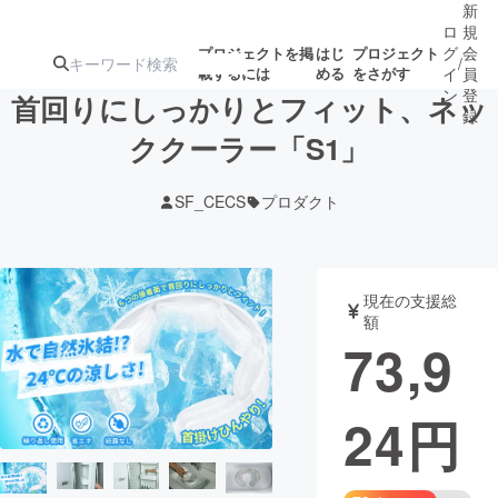
新
ロ
規
グ
会
プロジェクトを掲
はじ
プロジェクト
/
載するには
める
をさがす
イ
員
ン
登
首回りにしっかりとフィット、ネッ
録
ククーラー「S1」
人気のプロ
注目のリ
注目の新着プロ
募集終了が近いプ
もうすぐ公開
SF_CECS
プロダクト
ジェクト
ターン
ジェクト
ロジェクト
されます
アート・写真
音楽
現在の支援総
額
73,9
テクノロジー・ガジェット
ゲーム・サ
24
円
映像・映画
書籍・雑誌
ビジネス・起業
チャレンジ