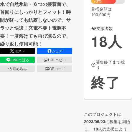
73%
水で自然氷結・６つの接着面で、
目標金額は
まちづくり・地域活性化
首回りにしっかりとフィット！時
100,000円
間が経っても結露しないので、サ
ラッと快適！充電不要！電源不
支援者数
CAMPFIRE for Social Good
CAMPFIRE Creation
18
人
要！一度溶けても再び凍るので、
CAMPFIREふるさと納税
machi-ya
コミュニティ
繰り返し使用可能！
ポスト
シェア
LINEで送る
URLコピー
募集終了まで残
り
埋め込み
QRコード
終了
このプロジェクトは、
2023/06/23
に募集を開始
し、
18
人の支援により