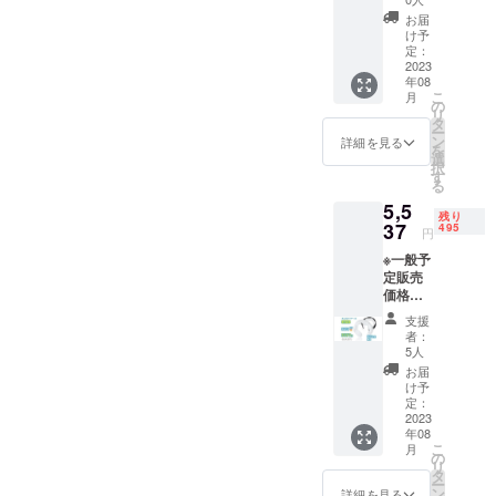
料無料
お届
（日本
け予
国内限
定：
定） ※1
2023
年08
セット
こ
月
内容
の
リ
ネック
タ
ー
クー
ン
詳細を見る
を
ラー本
選
択
体×1
す
る
5,5
残り
37
495
円
※一般予
定販売
価格：
￥8,143
支援
円 ※税
者：
込・送
5人
料無料
お届
（日本
け予
国内限
定：
定） ※1
2023
年08
セット
こ
月
内容
の
リ
ネック
タ
ー
クー
ン
詳細を見る