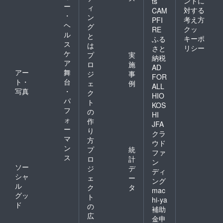
ントに
ts
ー
ィ
対する
CAM
・
ン
考え方
PFI
ヘ
グ
クッ
RE
ル
と
キーポ
ふる
ス
は
リシー
さと
ケ
プ
実
納税
ア
ロ
施
AD
アー
舞
ジ
事
FOR
ト・
台
ェ
例
ALL
写真
・
ク
HIO
パ
ト
KOS
フ
の
HI
ォ
作
JFA
ー
り
クラ
マ
方
ウド
ン
プ
統
ファ
ス
ロ
計
ン
ソー
ジ
デ
ディ
シャ
ェ
ー
ング
ル
ク
タ
mac
グッ
ト
hi-ya
ド
の
補助
広
金申