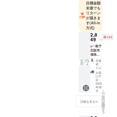
目標金額
の手元にお
未達でも
届けるため
リターン
に、本社は
が届きま
製品のデザ
す
(All-in
方式)
イン・品質
管理・販売
2,8
残り69
49
の事業を立
円
ち上げりま
※一般予
定販売
した。
価格：
￥4,071
支援
円 ※税
者：
込・送
11人
料無料
お届
（日本
け予
国内限
定：
定） ※1
2023
年08
セット
こ
月
内容
の
リ
ネック
タ
ー
クー
ン
詳細を見る
を
ラー本
選
択
体×1
す
る