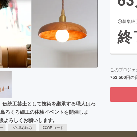
募集終
CAMPFIRE for Social Good
CAMPFIRE Creation
終
CAMPFIREふるさと納税
machi-ya
コミュニティ
このプロジェ
753,500
円の
。伝統工芸士として技術を継承する職人はわ
宮島ろくろ細工の体験イベントを開催しま
援よろしくお願いします。
ピー
埋め込み
QRコード