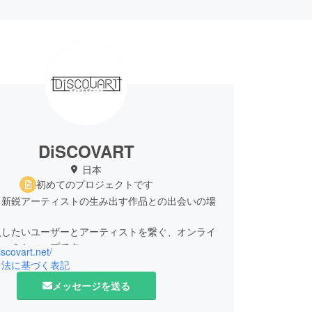
DiSCOVART
日本
初めてのプロジェクトです
と新鋭アーティストの生み出す作品との出会いの場
入したいユーザーとアーティストを繋ぐ、オンライ
リー＆ショップです。
iscovart.net/
引法に基づく表記
メッセージを送る