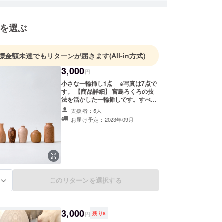
を選ぶ
標金額未達でもリターンが届きます
(All-in方式)
3,000
円
小さな一輪挿し1点 ※写真は7点で
す。 【商品詳細】 宮島ろくろの技
法を活かした一輪挿しです。すべて
一点ものですので、1つ1つ木目が異
支援者：5人
なります。 サイズ：高さ 約50〜
お届け予定：2023年09月
80mm 直径 約35mm 素材：セ
ン・ウォルナット・サクラ・ゼブラ
ウッド・カエデ・クワ・ナラ、ガラ
ス管（オイル仕上げ） ※形はランダ
ムとなります。 ※植物は付属してお
りません。 ※樹種は基本ランダムで
すが、希望がある場合は備考欄にご
記入ください。在庫の都合上、ご希
このリターンを選択する
る
望の樹種をお届けできかねることが
ございますのでご了承ください。
【提供方法】 ご支援の際に記入いた
だくご住所へ、郵送でお送りいたし
3,000
円
残り
8
ます。