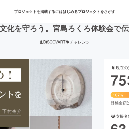
プロジェクトを掲載するには
はじめる
プロジェクトをさがす
文化を守ろう。宮島ろくろ体験会で
DiSCOVART
チャレンジ
注目のリターン
注目の新着プロジェクト
募集終了が近いプロジェクト
も
現在の
音楽
舞台・パフォーマンス
75
ゲーム・サービス開発
フード・飲食店
107%
書籍・雑誌出版
アニメ・漫画
目標金額は7
支援者
チャレンジ
ビューティー・ヘルスケ
63