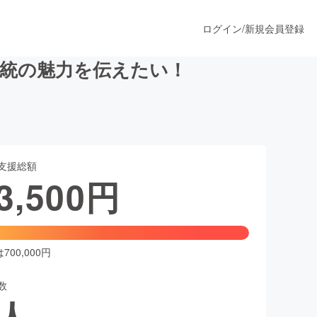
ログイン
/
新規会員登録
伝統の魅力を伝えたい！
うすぐ公開されます
支援総額
プロダクト
3,500
円
ファッション
スポーツ
00,000円
数
ア
ソーシャルグッド
人