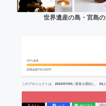
世界遺産の島・宮島の
107
%達成
目標金額
700,000
円
このプロジェクトは、
2023/07/04
に募集を開始し、
63
ポスト
シェア
LINEで送る
U