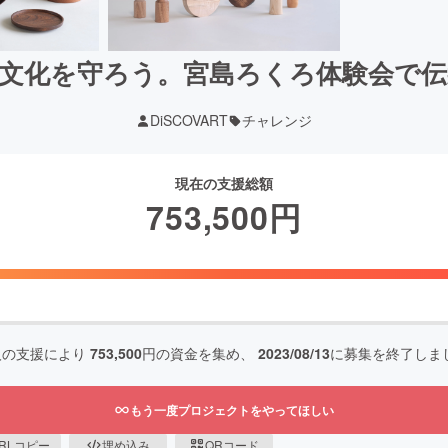
文化を守ろう。宮島ろくろ体験会で
DiSCOVART
チャレンジ
現在の支援総額
753,500
円
人の支援により
753,500
円の資金を集め、
2023/08/13
に募集を終了しま
もう一度プロジェクトをやってほしい
RLコピー
埋め込み
QRコード