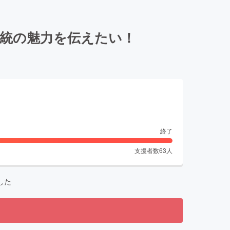
伝統の魅力を伝えたい！
終了
支援者数
63
人
した