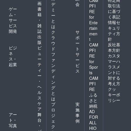
CAM
画
デ
会
取引法
PFI
ゲー
書
ミ
に基づ
RE
ム・
籍
ー
く表記
for
サー
・
と
情報セ
Ente
ビス
雑
は
キュリ
rtain
開発
誌
ク
サ
ティ方
men
出
ラ
ポ
針
t
版
ウ
ー
反社基
CAM
ビジ
ビ
ド
ト
本方針
PFI
ネ
ュ
フ
サ
カスタ
RE
ス・
ー
ァ
ー
マーハ
for
起業
テ
ン
ビ
ラスメ
Spor
ィ
デ
ス
ントに
ts
ー
ィ
対する
CAM
・
ン
考え方
PFI
ヘ
グ
クッ
RE
ル
と
キーポ
ふる
ス
は
リシー
さと
ケ
プ
実
納税
ア
ロ
施
AD
アー
舞
ジ
事
FOR
ト・
台
ェ
例
ALL
写真
・
ク
HIO
パ