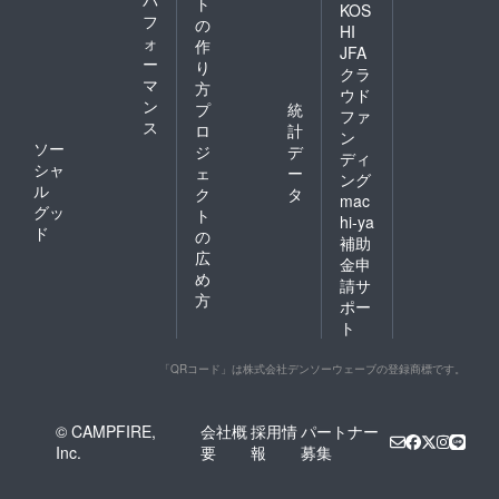
ト
KOS
フ
の
HI
ォ
作
JFA
ー
り
クラ
マ
方
ウド
ン
プ
統
ファ
ス
ロ
計
ン
ソー
ジ
デ
ディ
シャ
ェ
ー
ング
ル
ク
タ
mac
グッ
ト
hi-ya
ド
の
補助
広
金申
め
請サ
方
ポー
ト
「QRコード」は株式会社デンソーウェーブの登録商標です。
© CAMPFIRE,
会社概
採用情
パートナー
Inc.
要
報
募集