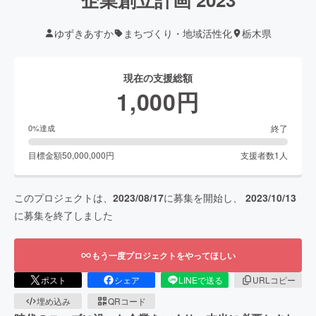
ゆずきあすか
まちづくり・地域活性化
栃木県
現在の支援総額
1,000
円
終了
0
%達成
目標金額
50,000,000
円
支援者数
1
人
このプロジェクトは、
2023/08/17
に募集を開始し、
2023/10/13
に募集を終了しました
もう一度プロジェクトをやってほしい
ポスト
シェア
LINEで送る
URLコピー
埋め込み
QRコード