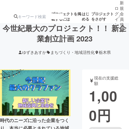
新
ロ
規
グ
会
プロジェクトを掲
はじ
プロジェクト
/
載するには
める
をさがす
イ
員
ン
登
今世紀最大のプロジェクト！！ 新企
録
業創立計画 2023
人気のプロ
注目のリ
注目の新着プロ
募集終了が近いプ
もうすぐ公開
ゆずきあすか
まちづくり・地域活性化
栃木県
ジェクト
ターン
ジェクト
ロジェクト
されます
アート・写真
音楽
現在の支援総
額
1,00
テクノロジー・ガジェット
ゲーム・サ
0
円
映像・映画
書籍・雑誌
時代のニーズに沿った企業をつく
ビジネス・起業
チャレンジ
り、本当に必要とされている地域