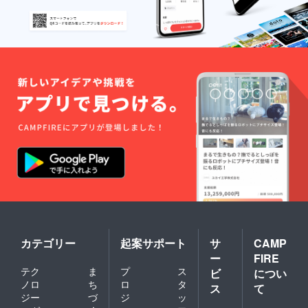
カテゴリー
起案サポート
サ
CAMP
ー
FIRE
テク
ま
プ
ス
ビ
につい
ノロ
ち
ロ
タ
ス
て
ジー
づ
ジ
ッ