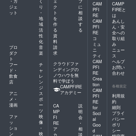
・ガ
く
ェ
フ
CAM
CAMP
ジェ
り
ク
に
PFI
FIREと
ット
・
ト
相
RE
は
地
を
談
CAM
あんし
域
作
す
PFI
ん・安
活
る
る
RE
全への
性
資
コ
取り組
化
料
ミュ
み
プロ
音
請
ニ
ニュー
ダク
楽
求
ティ
ス
ト
CAM
ヘルプ
クラウドファ
フー
チ
PFI
お問い
ンディングの
ド・
ャ
RE
合わせ
ノウハウを無
飲食
レ
Crea
料で学ぼう
店
ン
tion
各種規定
CAMPFIRE
ジ
CAM
アカデミー
アニ
ス
利用規
PFI
メ・
ポ
約
RE
漫画
ー
CA
説
細則
for
ツ
MP
明
プライ
Soci
ファ
映
FI
会
バシー
al
ッ
像
RE
・
ポリ
Goo
ショ
・
ア
相
シー
d
ン
映
カ
談
特定商