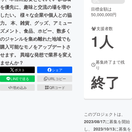
0%
を優先に、趣味と交流の場を増や
目標金額は
まちづくり・地域活性化
50,000,000円
したい。 様々な企業や個人との協
力。 本、雑貨、グッズ、アミュー
支援者数
CAMPFIRE for Social Good
CAMPFIRE Creation
ズメント、食品、ホビー、数多く
1
人
CAMPFIREふるさと納税
machi-ya
コミュニティ
のジャンルを集め離れた地域でも
購入可能なモノをアップデートさ
せます。 異端な発想で業界を変え
募集終了まで残
ませんか？
り
ポスト
シェア
終了
LINEで送る
URLコピー
埋め込み
QRコード
このプロジェクトは、
2023/08/17
に募集を開始
し、
2023/10/13
に募集を