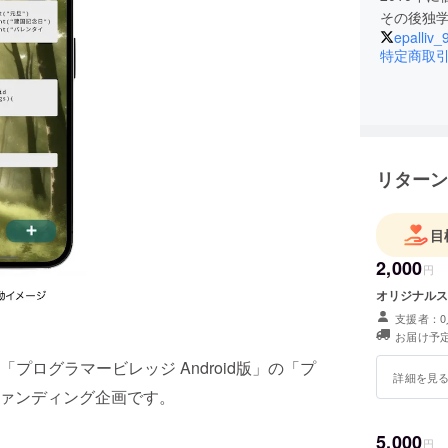
その後独
epalliv_
特定商取
リターン
目
2,000
円
オリジナルス
支援者：0
お届け予定
ログラマービレッジ Android版」の「プ
詳細を見
ファンディング企画です。
5,000
円