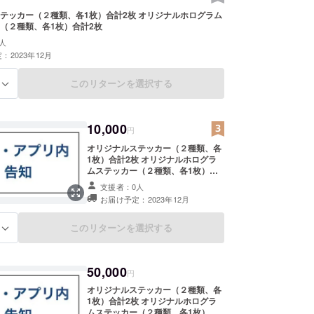
テッカー（２種類、各1枚）合計2枚 オリジナルホログラム
（２種類、各1枚）合計2枚
人
：2023年12月
このリターンを選択する
る
10,000
円
オリジナルステッカー（２種類、各
1枚）合計2枚 オリジナルホログラ
ムステッカー（２種類、各1枚）合
計2枚 プログラマービレッジ公式
支援者：0人
SNSアカウントにて希望がある場合
お届け予定：2023年12月
「出資者様 一覧」にお名前を告
知、掲載。 プログラマービレッジ
Android版 Info/ リンクページにて
このリターンを選択する
る
希望がある場合「出資者様 一覧」
に１年間掲載。（掲載期間：2023年
12月1日〜2024年12月1日） ※公開
50,000
されるお名前は、個人名、団体名、
円
法人名、ニックネーム、いずれかの
オリジナルステッカー（２種類、各
お名前での掲載が可能です。 （公序
1枚）合計2枚 オリジナルホログラ
良俗にあたるニックネームは告知、
ムステッカー（２種類、各1枚）合