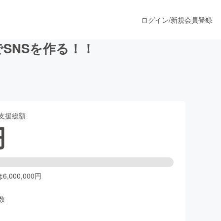
ログイン
/
新規会員登録
でSNSを作る！！
うすぐ公開されます
支援総額
プロダクト
円
ファッション
スポーツ
,000,000円
数
ア
ソーシャルグッド
人