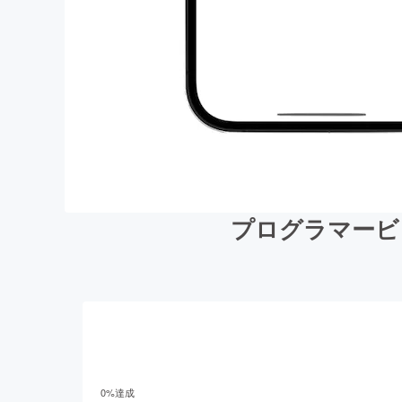
プログラマービレ
0
%達成