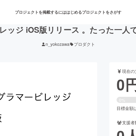
プロジェクトを掲載するには
はじめる
プロジェクトをさがす
ッジ iOS版リリース 。たった一人
n_yokozawa
プロダクト
注目のリターン
注目の新着プロジェクト
募集終了が近いプロジェクト
も
現在の
音楽
舞台・パフォーマンス
0
ゲーム・サービス開発
フード・飲食店
0%
書籍・雑誌出版
アニメ・漫画
目標金額は6
支援者
チャレンジ
ビューティー・ヘルスケ
0