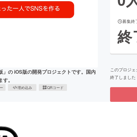
募集終
CAMPFIRE for Social Good
CAMPFIRE Creation
終
CAMPFIREふるさと納税
machi-ya
コミュニティ
このプロジェ
d版」の iOS版の開発プロジェクトです。国内
終了しました
ます。
ピー
埋め込み
QRコード