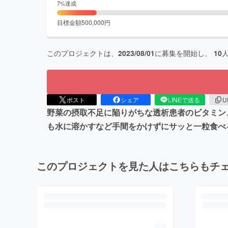
7
%達成
目標金額
500,000
円
このプロジェクトは、
2023/08/01
に募集を開始し、
10
ポスト
シェア
LINEで送る
U
野菜の摂取不足に陥りがちな透析患者のビタミン
も水に溶かすなど手間をかけずにサッと一粒食べ
このプロジェクトを見た人はこちらもチ