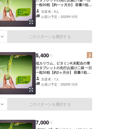
一粒30粒【約一ヶ月分】 容量/1粒
1g 一袋30g 賞味期限/2025年9月 保
支援者：6人
存方法/アルミチャックをしっかり閉
お届け予定：2023年10月
め、常温で保存 お礼のメール ※商品
は開発段階でありパッケージ等変更
になる可能性がございます。
このリターンを選択する
る
5,400
円
低カリウム、ビタミンK未配合の青
汁タブレットの先行お届け二袋 一日
一粒30粒【約2ヶ月分】 容量/1粒1g
1袋30g 賞味期限/2025年9月 保存方
支援者：1人
法/アルミチャックをしっかり閉め、
お届け予定：2023年10月
常温で保存 お礼のメール ※商品は開
発段階でありパッケージ等変更にな
る可能性がございます。
このリターンを選択する
る
7,000
円