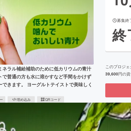
募集終
CAMPFIRE for Social Good
CAMPFIRE Creation
終
CAMPFIREふるさと納税
machi-ya
コミュニティ
このプロジェ
ミネラル補給補助のために低カリウムの青汁
39,600
円の資
トで普通の方も水に溶かすなど手間をかけず
ーできます。 ヨーグルトテイストで美味しく
ピー
埋め込み
QRコード