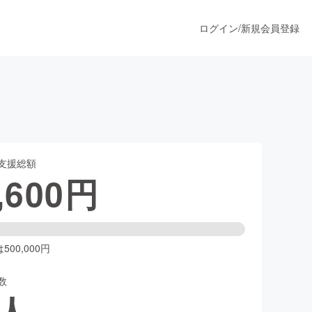
ログイン
/
新規会員登録
！
うすぐ公開されます
支援総額
プロダクト
,600
円
ファッション
スポーツ
00,000円
数
ア
ソーシャルグッド
人