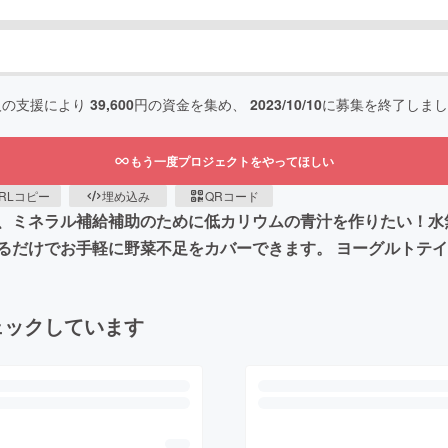
人の支援により
39,600
円の資金を集め、
2023/10/10
に募集を終了しまし
もう一度プロジェクトをやってほしい
RLコピー
埋め込み
QRコード
、ミネラル補給補助のために低カリウムの青汁を作りたい！水
るだけでお手軽に野菜不足をカバーできます。 ヨーグルトテ
ェックしています