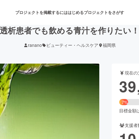
プロジェクトを掲載するには
はじめる
プロジェクトをさがす
透析患者でも飲める青汁を作りたい
ranano
ビューティー・ヘルスケア
福岡県
注目のリターン
注目の新着プロジェクト
募集終了が近いプロジェクト
も
現在の
音楽
舞台・パフォーマンス
39
ゲーム・サービス開発
フード・飲食店
7%
書籍・雑誌出版
アニメ・漫画
目標金額は5
支援者
チャレンジ
ビューティー・ヘルスケ
10