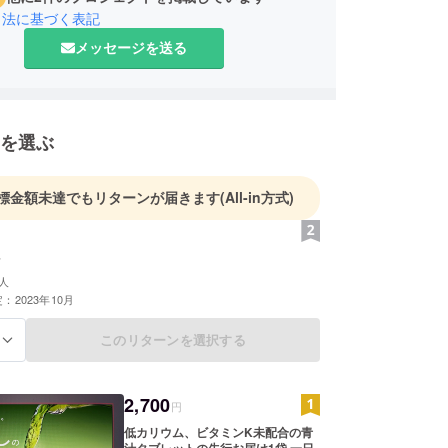
引法に基づく表記
メッセージを送る
を選ぶ
標金額未達でもリターンが届きます
(All-in方式)
人
：2023年10月
このリターンを選択する
る
2,700
円
低カリウム、ビタミンK未配合の青
汁タブレットの先行お届け1袋 一日