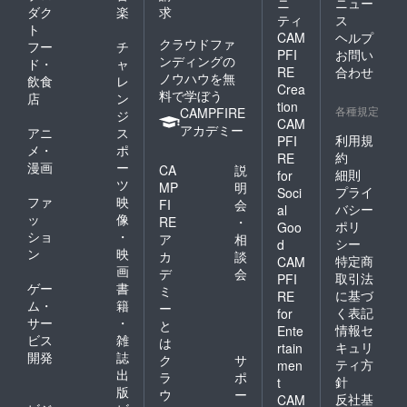
ニ
ニュー
ダク
楽
求
ティ
ス
ト
CAM
ヘルプ
クラウドファ
フー
チ
PFI
お問い
ンディングの
ド・
ャ
RE
合わせ
ノウハウを無
飲食
レ
Crea
料で学ぼう
店
ン
tion
各種規定
CAMPFIRE
ジ
CAM
アカデミー
アニ
ス
利用規
PFI
メ・
ポ
約
RE
漫画
ー
CA
説
細則
for
ツ
MP
明
プライ
Soci
ファ
映
FI
会
バシー
al
ッ
像
RE
・
ポリ
Goo
ショ
・
ア
相
シー
d
ン
映
カ
談
特定商
CAM
画
デ
会
取引法
PFI
ゲー
書
ミ
に基づ
RE
ム・
籍
ー
く表記
for
サー
・
と
情報セ
Ente
ビス
雑
は
キュリ
rtain
開発
誌
ク
サ
ティ方
men
出
ラ
ポ
針
t
版
ウ
ー
反社基
CAM