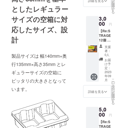
く製品
ン
る際に
詳細を見る
を
CARDS
の仕様
選
干渉し
としたレギュラー
択
LEEPE
は画像
す
てカー
る
R 1個を
のもの
ドにキ
サイズの空箱に対
3,0
お届け
と一部
ズが入
させて
00
異なる
らない
円
いただ
応したサイズ、設
場合が
よう、
【Re:S
きま
ござい
上下左
TRAGE
す。 ※
ます。
右に間
計
12個 +
カー
口が広
CARDS
ド、空
がって
支援
LEEPE
箱は付
おり、
者：
R 1個】
属しま
0人
製品サイズは 幅140mm×奥
カード
ご支援
せん。
をス
お届
いただ
※開発中
行135mm×高さ35mm とレ
け予
リーブ
いた方
製品に
定：
に入れ
ギュラーサイズの空箱に
にはリ
2023
つき、
る際の
年09
ターン
お送り
ガイド
こ
月
ピッタリの大きさとなって
として
させて
の
の様な
リ
製品12
いただ
タ
商品で
います。
ー
個+
く製品
ン
詳細を見る
す。 こ
を
CARDS
の仕様
選
ちらの
択
LEEPE
は画像
す
商品を1
る
R 1個を
のもの
個、お
5,0
お届け
と一部
送りさ
させて
00
異なる
せてい
円
いただ
場合が
ただき
【Re:S
きま
ござい
ます。
TRAGE
す。 ※
ます。