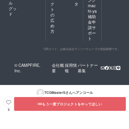
ル
ク
タ
mac
グッ
ト
hi-ya
ド
の
補助
広
金申
め
請サ
方
ポー
ト
「QRコード」は株式会社デンソーウェーブの登録商標です。
© CAMPFIRE,
会社概
採用情
パートナー
Inc.
要
報
募集
TCGMasterS
さんへアンコール
もう一度プロジェクトをやってほしい
3