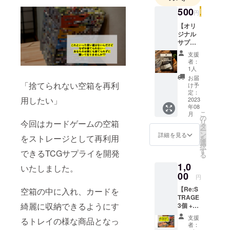
500
円
【オリ
ジナル
サプラ
イ
支援
CARD
者：
SLEEP
1人
ER 1
お届
個】
「捨てられない空箱を再利
け予
カード
定：
用したい」
の傷つ
2023
年08
き防止
こ
月
のオリ
の
リ
今回はカードゲームの空箱
ジナル
タ
ー
サプラ
ン
詳細を見る
をストレージとして再利用
を
イ
選
択
〝CAR
す
できるTCGサプライを開発
る
D
1,0
SLEEP
いたしました。
ER(カー
00
円
ドス
【Re:S
リー
空箱の中に入れ、カードを
TRAGE
パー)〟
綺麗に収納できるようにす
3個 +
今や
CARDS
カード
支援
るトレイの様な商品となっ
LEEPE
は資
者：