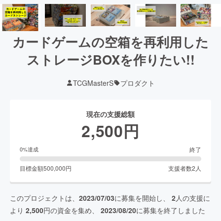
カードゲームの空箱を再利用した
ストレージBOXを作りたい!!
TCGMasterS
プロダクト
現在の支援総額
2,500
円
終了
0
%達成
目標金額
500,000
円
支援者数
2
人
このプロジェクトは、
2023/07/03
に募集を開始し、
2
人の支援に
より
2,500
円の資金を集め、
2023/08/20
に募集を終了しました