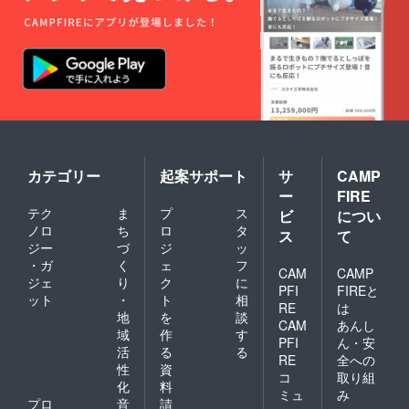
カテゴリー
起案サポート
サ
CAMP
ー
FIRE
テク
ま
プ
ス
ビ
につい
ノロ
ち
ロ
タ
ス
て
ジー
づ
ジ
ッ
・ガ
く
ェ
フ
CAM
CAMP
ジェ
り
ク
に
PFI
FIREと
ット
・
ト
相
RE
は
地
を
談
CAM
あんし
域
作
す
PFI
ん・安
活
る
る
RE
全への
性
資
コ
取り組
化
料
ミュ
み
プロ
音
請