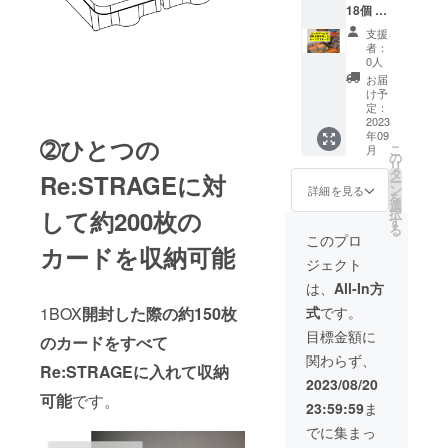
※カード
18個 +
カー
は付属
CARDS
ド、空
しませ
支援
LEEPE
箱は付
者：
ん。 ※
R 1個】
きませ
0人
傷つき
ご支援
ん。 ※
お届
を完全
いただ
開発中
け予
に防ぐ
いた方
製品に
定：
ことは
にはリ
2023
つき、
できま
年09
ターン
お送り
➁ひとつの
せん。
こ
月
として
させて
の
リ
製品18
いただ
タ
Re:STRAGEに対
ー
個+
く製品
ン
詳細を見る
を
CARDS
の仕様
選
して約200枚の
択
LEEPE
は画像
す
る
R 1個を
のもの
このプロ
カードを収納可能
お届け
と一部
ジェクト
させて
異なる
いただ
場合が
は、
All-In方
きま
ござい
1BOX
開封した際の約150枚
式
です。
す。 ※
ます。
カー
目標金額に
のカードをすべて
ド、空
関わらず、
箱は付
Re:STRAGEに入れて収納
きませ
2023/08/20
ん。 ※
可能
です。
23:59:59
ま
開発中
製品に
でに集まっ
つき、