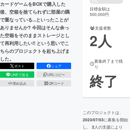
0%
カードゲームをBOXで購入した
目標金額は
まちづくり・地域活性化
後、​空箱を捨てられずに部屋の隅
500,000円
で重なっている...​ といったことが
ありませんか? 今回はそんな余っ
支援者数
CAMPFIRE for Social Good
CAMPFIRE Creation
2
人
た空箱をそのままストレージとし
CAMPFIREふるさと納税
machi-ya
コミュニティ
て再利用したい!! という思いでこ
ちらのプロジェクトを起ち上げま
した。
募集終了まで残
ポスト
シェア
り
終了
LINEで送る
URLコピー
埋め込み
QRコード
このプロジェクトは、
2023/07/03
に募集を開始
し、
2
人の支援により