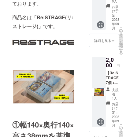
R 1個】
産・株
0人
ております。
ご支援
と呼ば
お届
いただ
れる時
け予
いた方
代に...
定：
商品名は
「Re:STRAGE(リ:
にはリ
2023
そんな
年09
ターン
大切な
ストレージ)」
です。
こ
月
として
カード
の
リ
製品3個
にキズ
タ
ー
+
が付
ン
詳細を見る
を
CARDS
き、資
選
択
LEEPE
産とし
す
る
R 1個を
ての価
2,0
お届け
値が下
させて
00
がらな
円
いただ
いよう
【Re:S
きま
にする
TRAGE
す。 ※
ために
7個 +
カー
開発い
CARDS
ド、空
たしま
支援
LEEPE
箱は付
した 弊
者：
R 1個】
属しま
社オリ
1人
ご支援
せん。
ジナル
お届
いただ
※開発中
のTCG
け予
いた方
製品に
定：
サプラ
にはリ
2023
つき、
イで
年09
ターン
①幅140×奥行140×
お送り
す。 ス
こ
月
として
させて
の
リーブ
リ
製品7個
いただ
タ
に入れ
高さ38mmを基準
ー
+