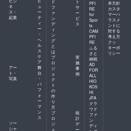
ビジ
ビ
ド
ト
本方針
PFI
ネ
ュ
フ
サ
カスタ
RE
ス・
ー
ァ
ー
マーハ
for
起業
テ
ン
ビ
ラスメ
Spor
ィ
デ
ス
ントに
ts
ー
ィ
対する
CAM
・
ン
考え方
PFI
ヘ
グ
クッ
RE
ル
と
キーポ
ふる
ス
は
リシー
さと
ケ
プ
実
納税
ア
ロ
施
AD
アー
舞
ジ
事
FOR
ト・
台
ェ
例
ALL
写真
・
ク
HIO
パ
ト
KOS
フ
の
HI
ォ
作
JFA
ー
り
クラ
マ
方
ウド
ン
プ
統
ファ
ス
ロ
計
ン
ソー
ジ
デ
ディ
シャ
ェ
ー
ング