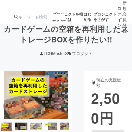
新
ロ
規
グ
会
プロジェクトを掲
はじ
プロジェクト
/
載するには
める
をさがす
イ
員
ン
登
カードゲームの空箱を再利用したス
録
トレージBOXを作りたい!!
人気のプロ
注目のリ
注目の新着プロ
募集終了が近いプ
もうすぐ公開
TCGMasterS
プロダクト
ジェクト
ターン
ジェクト
ロジェクト
されます
アート・写真
音楽
現在の支援総
額
2,50
テクノロジー・ガジェット
ゲーム・サ
0
円
映像・映画
書籍・雑誌
ビジネス・起業
チャレンジ