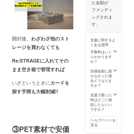
た金額が
お送り
させて
ファンディ
いただ
ングされま
く製品
の仕様
す。
は画像
のもの
と一部
開封後、
わざわざ他のスト
支援に関するよ
異なる
くある質問
場合が
レージを買わなくても
ござい
手数料はいく
ます。
らかかります
Re:STRAGEに入れてその
か？
まま空き箱で管理すれば
目標金額に届
かなかった場
合どうなりま
いざというときに
カードを
すか？
探す手間も大幅削減!!
支援で困った
時はどこに相
談したらいい
ですか？
ヘルプページを
見る
③PET素材で安価