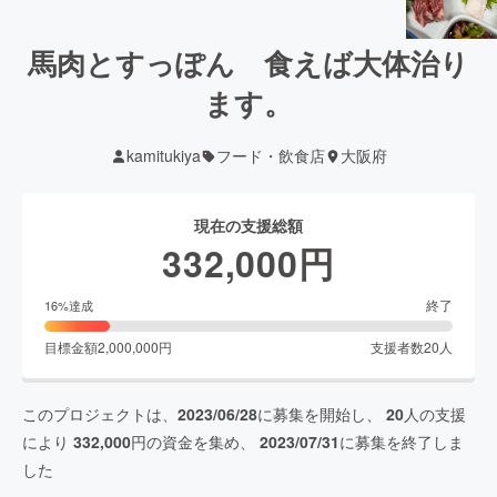
馬肉とすっぽん 食えば大体治り
ます。
kamitukiya
フード・飲食店
大阪府
現在の支援総額
332,000
円
終了
16
%達成
目標金額
2,000,000
円
支援者数
20
人
このプロジェクトは、
2023/06/28
に募集を開始し、
20
人の支援
により
332,000
円の資金を集め、
2023/07/31
に募集を終了しま
した