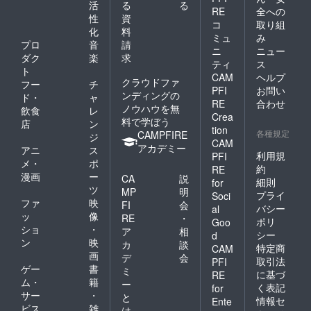
活
る
る
RE
全への
性
資
コ
取り組
化
料
ミュ
み
プロ
音
請
ニ
ニュー
ダク
楽
求
ティ
ス
ト
CAM
ヘルプ
クラウドファ
フー
チ
PFI
お問い
ンディングの
ド・
ャ
RE
合わせ
ノウハウを無
飲食
レ
Crea
料で学ぼう
店
ン
tion
各種規定
CAMPFIRE
ジ
CAM
アカデミー
アニ
ス
利用規
PFI
メ・
ポ
約
RE
漫画
ー
CA
説
細則
for
ツ
MP
明
プライ
Soci
ファ
映
FI
会
バシー
al
ッ
像
RE
・
ポリ
Goo
ショ
・
ア
相
シー
d
ン
映
カ
談
特定商
CAM
画
デ
会
取引法
PFI
ゲー
書
ミ
に基づ
RE
ム・
籍
ー
く表記
for
サー
・
と
情報セ
Ente
ビス
雑
は