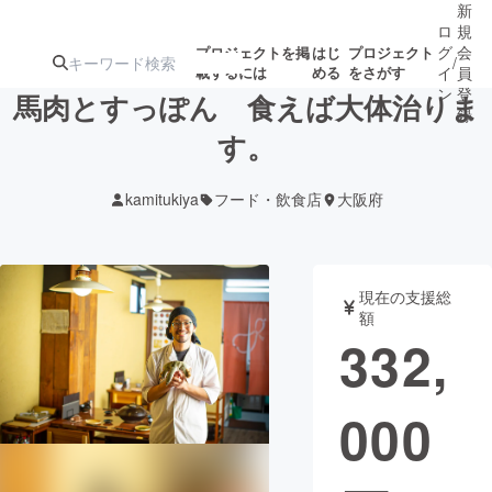
新
ロ
規
グ
会
プロジェクトを掲
はじ
プロジェクト
/
載するには
める
をさがす
イ
員
ン
登
馬肉とすっぽん 食えば大体治りま
録
す。
人気のプロ
注目のリ
注目の新着プロ
募集終了が近いプ
もうすぐ公開
kamitukiya
フード・飲食店
大阪府
ジェクト
ターン
ジェクト
ロジェクト
されます
アート・写真
音楽
現在の支援総
額
332,
テクノロジー・ガジェット
ゲーム・サ
000
映像・映画
書籍・雑誌
ビジネス・起業
チャレンジ