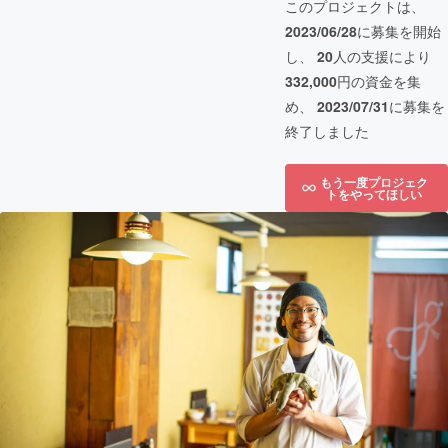
このプロジェクトは、
2023/06/28
に募集を開始
し、
20
人の支援により
332,000
円の資金を集
め、
2023/07/31
に募集を
終了しました
もう一度プロジェク
トをやってほしい