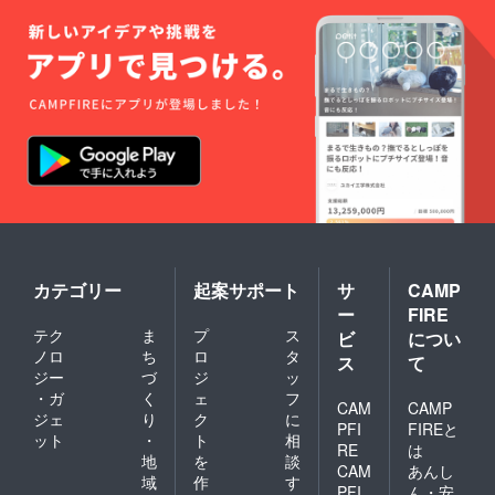
カテゴリー
起案サポート
サ
CAMP
ー
FIRE
テク
ま
プ
ス
ビ
につい
ノロ
ち
ロ
タ
ス
て
ジー
づ
ジ
ッ
・ガ
く
ェ
フ
CAM
CAMP
ジェ
り
ク
に
PFI
FIREと
ット
・
ト
相
RE
は
地
を
談
CAM
あんし
域
作
す
PFI
ん・安