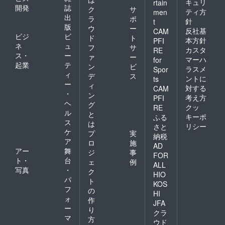
キュリ
rtain
開発
誌
ク
サ
ティ方
men
出
ラ
ポ
針
t
版
ウ
ー
反社基
CAM
ビジ
ビ
ド
ト
本方針
PFI
ネ
ュ
フ
サ
カスタ
RE
ス・
ー
ァ
ー
マーハ
for
起業
テ
ン
ビ
ラスメ
Spor
ィ
デ
ス
ントに
ts
ー
ィ
対する
CAM
・
ン
考え方
PFI
ヘ
グ
クッ
RE
ル
と
キーポ
ふる
ス
は
リシー
さと
ケ
プ
実
納税
ア
ロ
施
AD
アー
舞
ジ
事
FOR
ト・
台
ェ
例
ALL
写真
・
ク
HIO
パ
ト
KOS
フ
の
HI
ォ
作
JFA
ー
り
クラ
マ
方
ウド