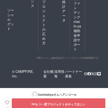
ン
プ
統
ファ
ス
ロ
計
ン
ソー
ジ
デ
ディ
シャ
ェ
ー
ング
ル
ク
タ
mac
グッ
ト
hi-ya
ド
の
補助
広
金申
め
請サ
方
ポー
ト
「QRコード」は株式会社デンソーウェーブの登録商標です。
© CAMPFIRE,
会社概
採用情
パートナー
Inc.
要
報
募集
kamitukiya
さんへアンコール
もう一度プロジェクトをやってほしい