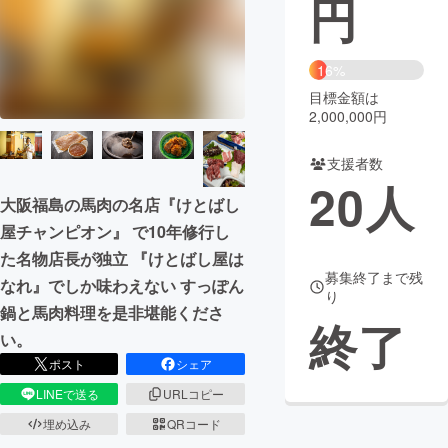
円
まちづくり・地域活性化
16%
目標金額は
CAMPFIRE for Social Good
CAMPFIRE Creation
2,000,000円
CAMPFIREふるさと納税
machi-ya
コミュニティ
支援者数
20
人
大阪福島の馬肉の名店『けとばし
屋チャンピオン』 で10年修行し
た名物店長が独立 『けとばし屋は
募集終了まで残
なれ』でしか味わえない すっぽん
り
鍋と馬肉料理を是非堪能くださ
終了
い。
ポスト
シェア
LINEで送る
URLコピー
埋め込み
QRコード