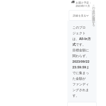
をお渡しします
数:8ページ程度
お届け予定：
③演奏会映像を
を予定 提供時期:
こ
2023年11月
の
お渡しします ④
演奏会終了から3
リ
タ
座席チケットを
週間以内に発送
ー
ン
ご用意します
詳細を見る
③演奏会の映像
を
選
【詳細】 【リ
について 収録時
択
す
ターン品詳細】
間:約120分程度
る
①エンドロール
このプロ
提供方法:DVD
のお名前につい
提供時期:演奏会
ジェクト
て エンドロール
終了から3週間以
に記載するご希
は、
All-In方
内に発送 ※リ
望のお名前を備
ターン品を辞退
式
です。
考欄にご入力く
される方は、備
ださい。 ②パン
目標金額に
考欄に入力くだ
フレットについ
さい。
関わらず、
て 数量:1冊 サイ
ズ:A5 ページ
2023/09/22
数:8ページ程度
23:59:59
ま
を予定 提供時期:
演奏会終了から3
でに集まっ
週間以内に発送
た金額が
③演奏会の映像
について 収録時
ファンディ
間:約120分程度
ングされま
提供方法:DVD
提供時期:演奏会
す。
終了から3週間以
内に発送 ④座席