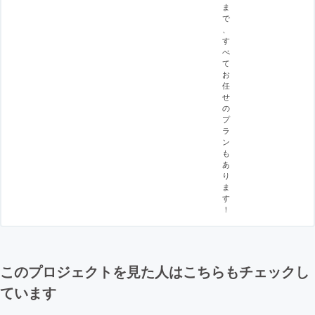
ま
で
、
す
べ
て
お
任
せ
の
プ
ラ
ン
も
あ
り
ま
す
！
このプロジェクトを見た人はこちらもチェックし
ています