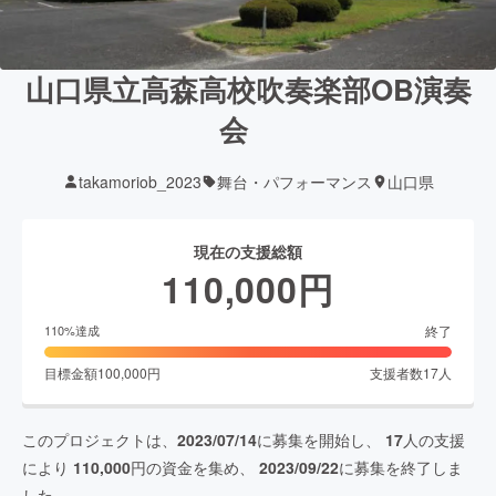
山口県立高森高校吹奏楽部OB演奏
会
takamoriob_2023
舞台・パフォーマンス
山口県
現在の支援総額
110,000
円
終了
110
%達成
目標金額
100,000
円
支援者数
17
人
このプロジェクトは、
2023/07/14
に募集を開始し、
17
人の支援
により
110,000
円の資金を集め、
2023/09/22
に募集を終了しま
した