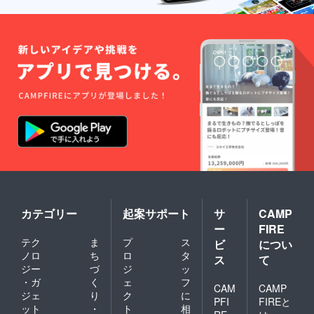
カテゴリー
起案サポート
サ
CAMP
ー
FIRE
テク
ま
プ
ス
ビ
につい
ノロ
ち
ロ
タ
ス
て
ジー
づ
ジ
ッ
・ガ
く
ェ
フ
CAM
CAMP
ジェ
り
ク
に
PFI
FIREと
ット
・
ト
相