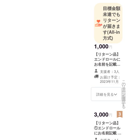
目標金額
未達でも
リターン
が届きま
す
(All-in
方式)
1,000
円
【リターン品】
エンドロールに
お名前を記載
【詳細】 エンド
支援者：3人
ロールに記載す
お届け予定：
るご希望のお名
こ
2023年11月
の
前を備考欄にご
リ
タ
入力ください。
ー
ン
※リターン品を辞
詳細を見る
を
選
退される方は、
択
す
備考欄に入力く
る
ださい。
3,000
円
【リターン品】
①エンドロール
にお名前記載 ②
パンフレットを