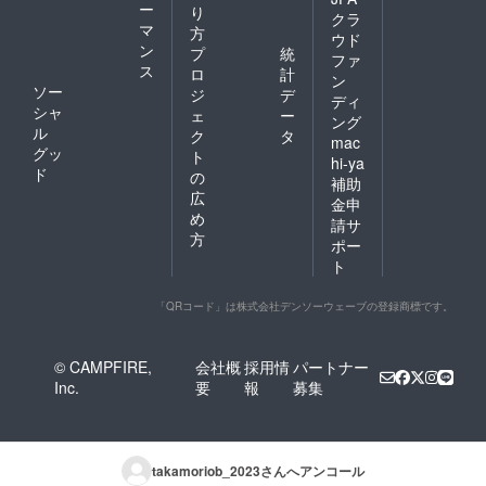
ー
り
クラ
マ
方
ウド
ン
プ
統
ファ
ス
ロ
計
ン
ソー
ジ
デ
ディ
シャ
ェ
ー
ング
ル
ク
タ
mac
グッ
ト
hi-ya
ド
の
補助
広
金申
め
請サ
方
ポー
ト
「QRコード」は株式会社デンソーウェーブの登録商標です。
© CAMPFIRE,
会社概
採用情
パートナー
Inc.
要
報
募集
takamoriob_2023
さんへアンコール