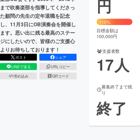
円
まで吹奏楽部を指導してくださっ
まちづくり・地域活性化
た顧問の先生の定年退職を記念
110%
し、11月3日にOB演奏会を開催し
目標金額は
CAMPFIRE for Social Good
CAMPFIRE Creation
ます。思い出に残る最高のステー
100,000円
CAMPFIREふるさと納税
machi-ya
コミュニティ
ジにしたいので、皆様のご支援心
よりお待ちしております！
支援者数
17
人
ポスト
シェア
LINEで送る
URLコピー
埋め込み
QRコード
募集終了まで残
り
終了