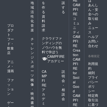
RE
は
地
を
談
CAM
あんし
域
作
す
PFI
ん・安
活
る
る
RE
全への
性
資
コ
取り組
化
料
ミュ
み
プロ
音
請
ニ
ニュー
ダク
楽
求
ティ
ス
ト
CAM
ヘルプ
クラウドファ
フー
チ
PFI
お問い
ンディングの
ド・
ャ
RE
合わせ
ノウハウを無
飲食
レ
Crea
料で学ぼう
店
ン
tion
各種規定
CAMPFIRE
ジ
CAM
アカデミー
アニ
ス
利用規
PFI
メ・
ポ
約
RE
漫画
ー
CA
説
細則
for
ツ
MP
明
プライ
Soci
ファ
映
FI
会
バシー
al
ッ
像
RE
・
ポリ
Goo
ショ
・
ア
相
シー
d
ン
映
カ
談
特定商
CAM
画
デ
会
取引法
PFI
ゲー
書
ミ
に基づ
RE