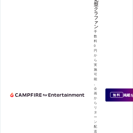
型
ク
ラ
フ
ァ
ン
手
数
料
0
円
か
ら
実
施
可
能
。
企
画
掲載
無料
か
ら
リ
タ
ー
ン
配
送