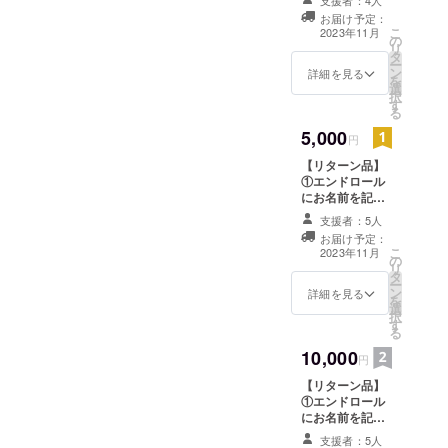
支援者：4人
お渡しします
お届け予定：
【詳細】 ①エン
こ
2023年11月
の
ドロールのお名
リ
タ
前について エン
ー
ン
ドロールに記載
詳細を見る
を
選
するご希望のお
択
す
名前を備考欄に
る
ご入力くださ
5,000
い。 ②パンフ
円
レットについて
【リターン品】
数量:1冊 サイ
①エンドロール
ズ:A5 ページ
にお名前を記載
数:8ページ程度
②パンフレット
を予定 提供時期:
支援者：5人
をお渡しします
演奏会終了から3
お届け予定：
③演奏会映像を
週間以内に発送
こ
2023年11月
の
お渡しします
※リターン品を辞
リ
タ
【詳細】 ①エン
退される方は、
ー
ン
ドロールのお名
詳細を見る
備考欄に入力く
を
選
前について エン
ださい。
択
す
ドロールに記載
る
するご希望のお
10,000
名前を備考欄に
円
ご入力くださ
【リターン品】
い。 ②パンフ
①エンドロール
レットについて
にお名前を記載
数量:1冊 サイ
②パンフレット
ズ:A5 ページ
支援者：5人