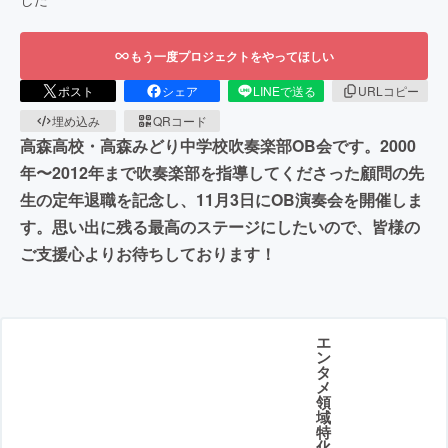
もう一度プロジェクトをやってほしい
ポスト
シェア
LINEで送る
URLコピー
埋め込み
QRコード
高森高校・高森みどり中学校吹奏楽部OB会です。2000
年〜2012年まで吹奏楽部を指導してくださった顧問の先
生の定年退職を記念し、11月3日にOB演奏会を開催しま
す。思い出に残る最高のステージにしたいので、皆様の
ご支援心よりお待ちしております！
エ
ン
タ
メ
領
域
特
化