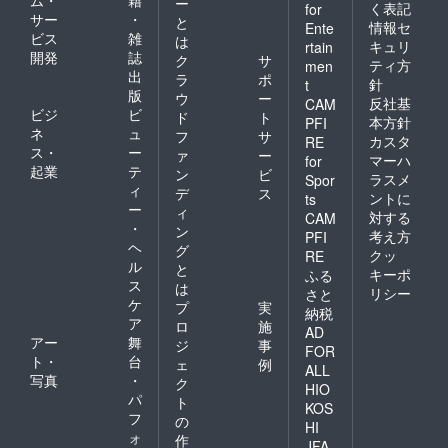
ム・
籍
ー
く表記
for
サー
・
と
情報セ
Ente
ビス
雑
は
キュリ
rtain
開発
誌
ク
サ
ティ方
men
出
ラ
ポ
針
t
版
ウ
ー
反社基
CAM
ビジ
ビ
ド
ト
本方針
PFI
ネ
ュ
フ
サ
カスタ
RE
ス・
ー
ァ
ー
マーハ
for
起業
テ
ン
ビ
ラスメ
Spor
ィ
デ
ス
ントに
ts
ー
ィ
対する
CAM
・
ン
考え方
PFI
ヘ
グ
クッ
RE
ル
と
キーポ
ふる
ス
は
リシー
さと
ケ
プ
実
納税
ア
ロ
施
AD
アー
舞
ジ
事
FOR
ト・
台
ェ
例
ALL
写真
・
ク
HIO
パ
ト
KOS
フ
の
HI
ォ
作
JFA