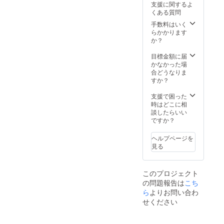
チケットについ
支援に関するよ
て クラウドファ
くある質問
ンディング終了
手数料はいく
後、郵送にてお
らかかります
送りいたしま
か？
す。(10月上〜中
旬ごろを予定) ※
目標金額に届
リターン品を辞
かなかった場
退される方は、
合どうなりま
備考欄に入力く
すか？
ださい。
支援で困った
時はどこに相
談したらいい
ですか？
ヘルプページを
見る
このプロジェクト
の問題報告は
こち
ら
よりお問い合わ
せください