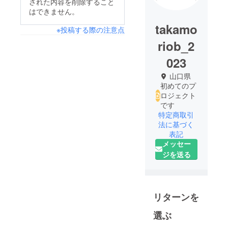
された内容を削除すること
はできません。
takamo
※投稿する際の注意点
riob_2
023
山口県
初めてのプ
ロジェクト
です
特定商取引
法に基づく
表記
メッセー
ジを送る
リターンを
選ぶ