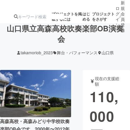
新
ロ
規
グ
会
プロジェクトを掲
はじ
プロジェクト
/
載するには
める
をさがす
イ
員
ン
登
山口県立高森高校吹奏楽部OB演奏
録
会
人気のプロ
注目のリ
注目の新着プロ
募集終了が近いプ
もうすぐ公開
takamoriob_2023
舞台・パフォーマンス
山口県
ジェクト
ターン
ジェクト
ロジェクト
されます
アート・写真
音楽
現在の支援総
額
110,
テクノロジー・ガジェット
ゲーム・サ
000
映像・映画
書籍・雑誌
高森高校・高森みどり中学校吹奏
ビジネス・起業
チャレンジ
楽部OB会です。2000年〜2012年