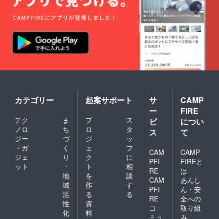
カテゴリー
起案サポート
サ
CAMP
ー
FIRE
テク
ま
プ
ス
ビ
につい
ノロ
ち
ロ
タ
ス
て
ジー
づ
ジ
ッ
・ガ
く
ェ
フ
CAM
CAMP
ジェ
り
ク
に
PFI
FIREと
ット
・
ト
相
RE
は
地
を
談
CAM
あんし
域
作
す
PFI
ん・安
活
る
る
RE
全への
性
資
コ
取り組
化
料
ミュ
み