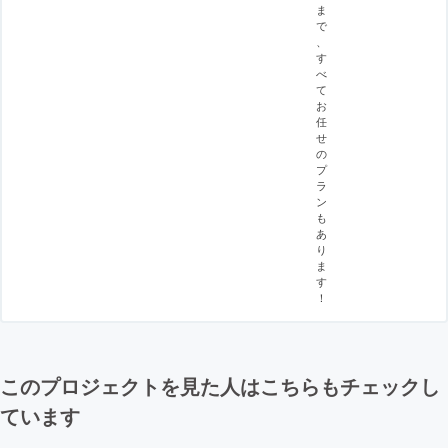
ま
で
、
す
べ
て
お
任
せ
の
プ
ラ
ン
も
あ
り
ま
す
！
このプロジェクトを見た人はこちらもチェックし
ています