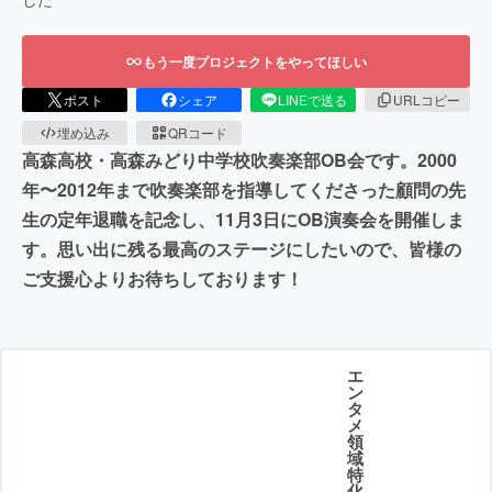
もう一度プロジェクトをやってほしい
ポスト
シェア
LINEで送る
URLコピー
埋め込み
QRコード
高森高校・高森みどり中学校吹奏楽部OB会です。2000
年〜2012年まで吹奏楽部を指導してくださった顧問の先
生の定年退職を記念し、11月3日にOB演奏会を開催しま
す。思い出に残る最高のステージにしたいので、皆様の
ご支援心よりお待ちしております！
エ
ン
タ
メ
領
域
特
化