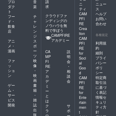
プロ
音
請
ニ
ニュー
ダク
楽
求
ティ
ス
ト
CAM
ヘルプ
クラウドファ
フー
チ
PFI
お問い
ンディングの
ド・
ャ
RE
合わせ
ノウハウを無
飲食
レ
Crea
料で学ぼう
店
ン
tion
各種規定
CAMPFIRE
ジ
CAM
アカデミー
アニ
ス
利用規
PFI
メ・
ポ
約
RE
漫画
ー
CA
説
細則
for
ツ
MP
明
プライ
Soci
ファ
映
FI
会
バシー
al
ッ
像
RE
・
ポリ
Goo
ショ
・
ア
相
シー
d
ン
映
カ
談
特定商
CAM
画
デ
会
取引法
PFI
ゲー
書
ミ
に基づ
RE
ム・
籍
ー
く表記
for
サー
・
と
情報セ
Ente
ビス
雑
は
キュリ
rtain
開発
誌
ク
サ
ティ方
men
出
ラ
ポ
針
t
版
ウ
ー