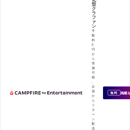
型
ク
ラ
フ
ァ
ン
手
数
料
0
円
か
ら
実
施
可
能
。
企
画
掲載
無料
か
ら
リ
タ
ー
ン
配
送