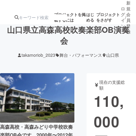
新
ロ
規
グ
会
プロジェクトを掲
はじ
プロジェクト
/
載するには
める
をさがす
イ
員
ン
登
山口県立高森高校吹奏楽部OB演奏
録
会
人気のプロ
注目のリ
注目の新着プロ
募集終了が近いプ
もうすぐ公開
takamoriob_2023
舞台・パフォーマンス
山口県
ジェクト
ターン
ジェクト
ロジェクト
されます
アート・写真
音楽
現在の支援総
額
110,
テクノロジー・ガジェット
ゲーム・サ
000
映像・映画
書籍・雑誌
高森高校・高森みどり中学校吹奏
ビジネス・起業
チャレンジ
楽部OB会です。2000年〜2012年