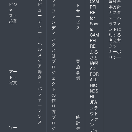
反社基
CAM
ビジ
ビ
ド
ト
本方針
PFI
ネ
ュ
フ
サ
カスタ
RE
ス・
ー
ァ
ー
マーハ
for
起業
テ
ン
ビ
ラスメ
Spor
ィ
デ
ス
ントに
ts
ー
ィ
対する
CAM
・
ン
考え方
PFI
ヘ
グ
クッ
RE
ル
と
キーポ
ふる
ス
は
リシー
さと
ケ
プ
実
納税
ア
ロ
施
AD
アー
舞
ジ
事
FOR
ト・
台
ェ
例
ALL
写真
・
ク
HIO
パ
ト
KOS
フ
の
HI
ォ
作
JFA
ー
り
クラ
マ
方
ウド
ン
プ
統
ファ
ス
ロ
計
ン
ソー
ジ
デ
ディ