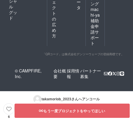
シャ
ェ
ー
ング
ル
ク
タ
mac
グッ
ト
hi-ya
ド
の
補助
広
金申
め
請サ
方
ポー
ト
「QRコード」は株式会社デンソーウェーブの登録商標です。
© CAMPFIRE,
会社概
採用情
パートナー
Inc.
要
報
募集
takamoriob_2023
さんへアンコール
もう一度プロジェクトをやってほしい
6