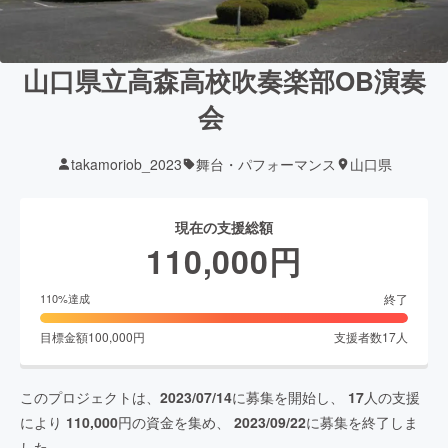
山口県立高森高校吹奏楽部OB演奏
会
takamoriob_2023
舞台・パフォーマンス
山口県
現在の支援総額
110,000
円
終了
110
%達成
目標金額
100,000
円
支援者数
17
人
このプロジェクトは、
2023/07/14
に募集を開始し、
17
人の支援
により
110,000
円の資金を集め、
2023/09/22
に募集を終了しま
した