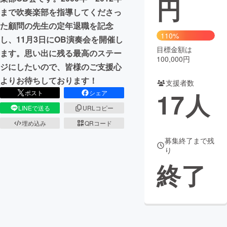
円
まで吹奏楽部を指導してくださっ
まちづくり・地域活性化
た顧問の先生の定年退職を記念
110%
し、11月3日にOB演奏会を開催し
目標金額は
CAMPFIRE for Social Good
CAMPFIRE Creation
ます。思い出に残る最高のステー
100,000円
CAMPFIREふるさと納税
machi-ya
コミュニティ
ジにしたいので、皆様のご支援心
よりお待ちしております！
支援者数
17
人
ポスト
シェア
LINEで送る
URLコピー
埋め込み
QRコード
募集終了まで残
り
終了