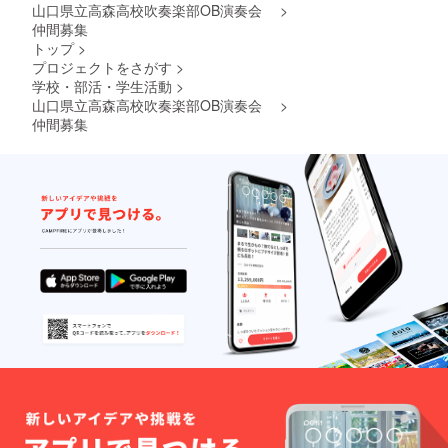
山口県立高森高校吹奏楽部OB演奏会
>
仲間募集
トップ
>
プロジェクトをさがす
>
学校・部活・学生活動
>
山口県立高森高校吹奏楽部OB演奏会
>
仲間募集