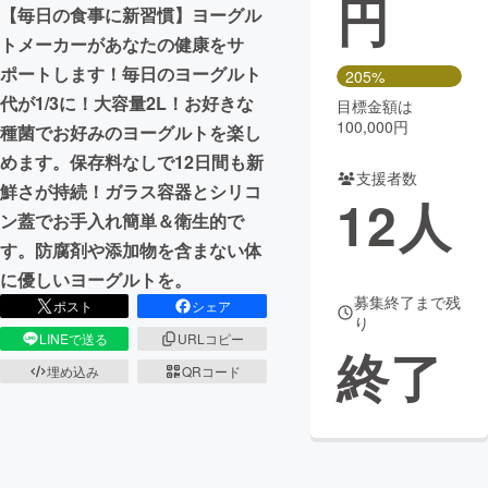
円
【毎日の食事に新習慣】ヨーグル
まちづくり・地域活性化
トメーカーがあなたの健康をサ
ポートします！毎日のヨーグルト
205%
代が1/3に！大容量2L！お好きな
目標金額は
CAMPFIRE for Social Good
CAMPFIRE Creation
100,000円
種菌でお好みのヨーグルトを楽し
CAMPFIREふるさと納税
machi-ya
コミュニティ
めます。保存料なしで12日間も新
支援者数
鮮さが持続！ガラス容器とシリコ
12
人
ン蓋でお手入れ簡単＆衛生的で
す。防腐剤や添加物を含まない体
に優しいヨーグルトを。
募集終了まで残
ポスト
シェア
り
LINEで送る
URLコピー
終了
埋め込み
QRコード