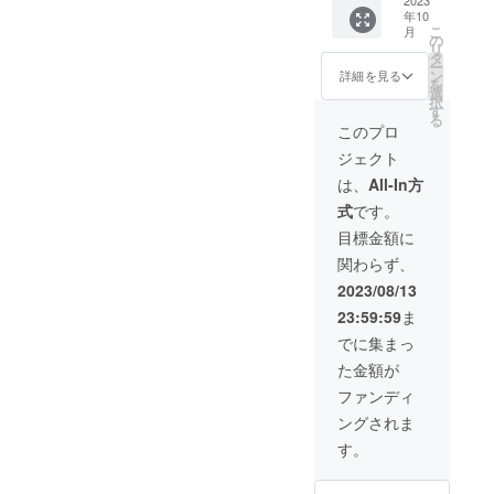
ルト
シピ本
ります
封前に
年10
メー
付き ※
は必ず
こ
月
カー本
ヨーグ
の
お届け
リ
体1台／
ルト生
タ
のリ
ー
種菌5個
成方法
ン
詳細を見る
ターン
を
／はち
は、説
選
に貼付
択
みつ5
明書を
す
された
る
個"
よくお
このプロ
ラベル
”1,500
読みく
や注意
ジェクト
円相当
ださ
書きを
のレシ
い。 ※
は、
All-In方
ご確認
ピ本付
パッ
くださ
式
です。
き” ・一
ケージ
い。 ※
般販売
デザイ
目標金額に
はちみ
予定価
ンは変
つは保
関わらず、
格：
更にな
存方法
35,700
る可能
2023/08/13
高温を
円(税込)
性があ
さけ、
23:59:59
ま
・
りま
常温で
20％OF
す。
でに集まっ
保存し
F→28,5
てくだ
た金額が
60円(税
さい。
込) ・40
ファンディ
※気温が
個限定
上昇す
ングされま
・送
ると、
料、税
す。
蜂蜜が
込み ・
液状に
本体個
戻ろう