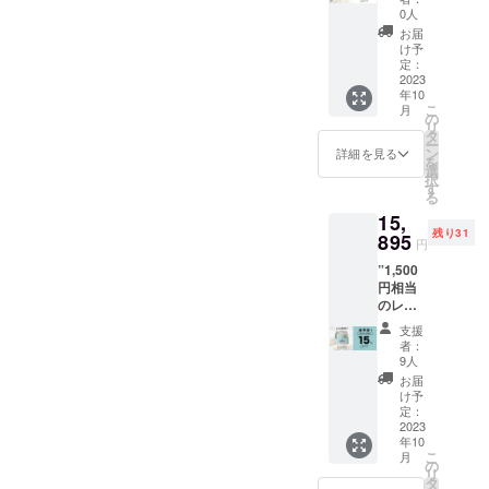
YOGU
のみに
※ヨーグ
0人
ブラン
なりま
ルト生
お届
ドのは
す。 ※
成方法
け予
ちみつ
ボトル
定：
は、説
と種菌”
2023
デザイ
明書を
年10
・一般
ンは変
よくお
こ
月
販売予
更にな
の
読みく
リ
定価
る可能
タ
ださ
ー
格：
性があ
ン
い。 ※
詳細を見る
を
3,400円
りま
選
パッ
択
(税込)
す。 ※
す
ケージ
る
・12％
消費期
デザイ
15,
オフ
限は
ンは変
残り31
→2,992
895
パッ
更にな
円
円(税込)
ケージ
る可能
”1,500
・送
に記載
性があ
円相当
料、税
いたし
りま
のレシ
込み ＜
ます。
す。 ※
ピ本付
はちみ
※原材料
原材料
支援
き” ”お
つ＞ ・
及び添
及び添
者：
よそ、
個数：1
加物等
9人
加物等
はちみ
個 ・風
の食品
の食品
お届
つ2個or
味：紅
表示は
け予
表示は
種菌1つ
茶アー
定：
お届け
お届け
分お得"
2023
ルグレ
商品の
商品の
年10
・一般
イ ・内
ラベル
ラベル
こ
月
販売予
容量：
の
に表記
に表記
リ
定価
80g ＜
タ
されま
されま