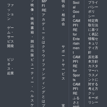
ツ
MP
明
プライ
Soci
ファ
映
FI
会
バシー
al
ッ
像
RE
・
ポリ
Goo
ショ
・
ア
相
シー
d
ン
映
カ
談
特定商
CAM
画
デ
会
取引法
PFI
ゲー
書
ミ
に基づ
RE
ム・
籍
ー
く表記
for
サー
・
と
情報セ
Ente
ビス
雑
は
キュリ
rtain
開発
誌
ク
サ
ティ方
men
出
ラ
ポ
針
t
版
ウ
ー
反社基
CAM
ビジ
ビ
ド
ト
本方針
PFI
ネ
ュ
フ
サ
カスタ
RE
ス・
ー
ァ
ー
マーハ
for
起業
テ
ン
ビ
ラスメ
Spor
ィ
デ
ス
ントに
ts
ー
ィ
対する
CAM
・
ン
考え方
PFI
ヘ
グ
クッ
RE
ル
と
キーポ
ふる
ス
は
リシー
さと
ケ
プ
実
納税