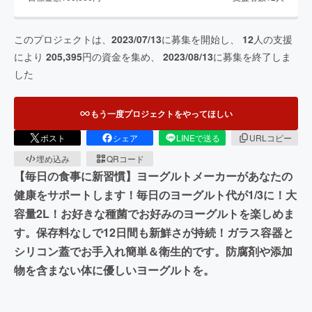
このプロジェクトは、
2023/07/13
に募集を開始し、
12
人の支援
により
205,395
円の資金を集め、
2023/08/13
に募集を終了しま
した
もう一度プロジェクトをやってほしい
ポスト
シェア
LINEで送る
URLコピー
埋め込み
QRコード
【毎日の食事に新習慣】ヨーグルトメーカーがあなたの
健康をサポートします！毎日のヨーグルト代が1/3に！大
容量2L！お好きな種菌でお好みのヨーグルトを楽しめま
す。保存料なしで12日間も新鮮さが持続！ガラス容器と
シリコン蓋でお手入れ簡単＆衛生的です。防腐剤や添加
物を含まない体に優しいヨーグルトを。