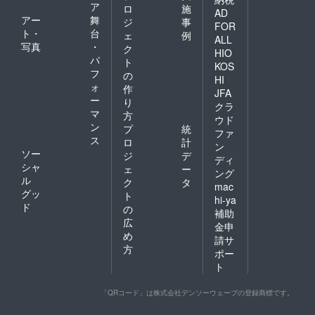
ア
ロ
施
AD
アー
舞
ジ
事
FOR
ト・
台
ェ
例
ALL
写真
・
ク
HIO
パ
ト
KOS
フ
の
HI
ォ
作
JFA
ー
り
クラ
マ
方
ウド
ン
プ
統
ファ
ス
ロ
計
ン
ソー
ジ
デ
ディ
シャ
ェ
ー
ング
ル
ク
タ
mac
グッ
ト
hi-ya
ド
の
補助
広
金申
め
請サ
方
ポー
ト
「QRコード」は株式会社デンソーウェーブの登録商標です。