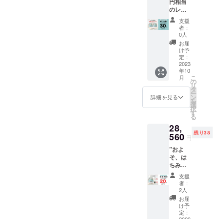
円相当
料、税
よくお
ださい
液状に
のレシ
込み ・
読みく
※パッ
戻ろう
ピ本付
個数：1
ださい
ケージ
とする
支援
き” ”お
個 ・翻
※パッ
デザイ
者：
ため分
よそ、
訳済み
ケージ
0人
ンは変
離する
12,000
のヨー
デザイ
更にな
お届
ことが
円お得"
グルト
ンは変
け予
る可能
ありま
・一般
レシピ
定：
更にな
性があ
すが品
販売予
2023
本付き
る可能
ります
質に問
年10
定価
※種菌は
性があ
※消費期
題はあ
こ
月
格：
付属し
の
ります
限は
りませ
リ
37,400
ており
タ
パッ
ん。夏
ー
円(税込)
ません
ン
詳細を見る
ケージ
場は冷
を
・
※ヨーグ
選
に記載
蔵庫で
択
30％OF
ルト生
す
いたし
保管す
る
F→26,1
成方法
ます。
ること
28,
80円(税
は、説
※原材料
をおす
残り38
込) ・20
560
明書を
及び添
円
すめし
個限定
よくお
加物等
ます。
”およ
・送
読みく
の食品
そ、は
料、税
ださい
表示は
ちみつ3
込み ・
※パッ
お届け
個or種
本体個
ケージ
商品の
支援
菌7つ分
数：2台
デザイ
者：
ラベル
お得お
・翻訳
ンは変
2人
に表記
得"
済みの
更にな
お届
されま
"Luvele
ヨーグ
る可能
け予
す。 ※
ヨーグ
ルトレ
定：
性があ
商品開
2023