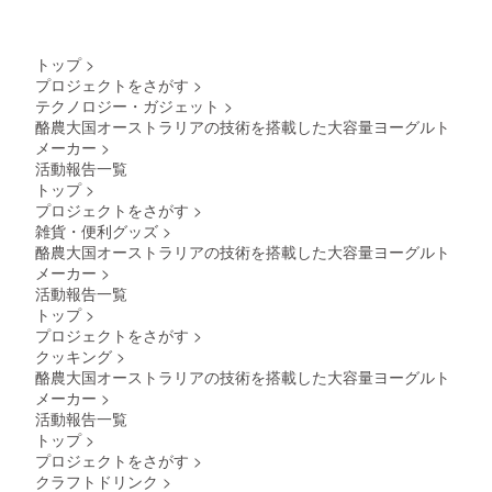
グレイ
風味で
す ※
ヨーグ
トップ
>
ルト生
プロジェクトをさがす
>
成方法
テクノロジー・ガジェット
>
は、説
明書を
酪農大国オーストラリアの技術を搭載した大容量ヨーグルト
よくお
メーカー
>
読みく
活動報告一覧
ださい
トップ
>
※パッ
プロジェクトをさがす
>
ケージ
雑貨・便利グッズ
>
デザイ
ンは変
酪農大国オーストラリアの技術を搭載した大容量ヨーグルト
更にな
メーカー
>
る可能
活動報告一覧
性があ
トップ
>
ります
プロジェクトをさがす
>
※消費期
限は
クッキング
>
パッ
酪農大国オーストラリアの技術を搭載した大容量ヨーグルト
ケージ
メーカー
>
に記載
活動報告一覧
いたし
トップ
>
ます。
※原材料
プロジェクトをさがす
>
及び添
クラフトドリンク
>