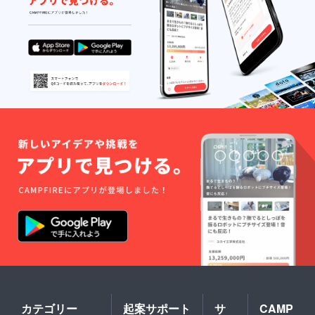
常温で
保存し
てくだ
さい。
※気温が
上昇す
ると、
蜂蜜が
液状に
戻ろう
とする
ため分
離する
ことが
ありま
すが品
質に問
題はあ
りませ
ん。夏
場は冷
蔵庫で
保管す
ること
をおす
すめし
ます。
※本種類
カテゴリー
起案サポート
サ
CAMP