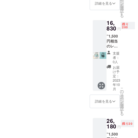
ー
格：
種菌＞
ン
す。 ※
詳細を見る
す。 ※
を
18,700
・個
選
商品開
商品開
択
円(税込)
数：1個
す
封前に
封前に
る
・
・タイ
は必ず
は必ず
16,
15％OF
プ：カ
お届け
お届け
残り
F→15,8
830
スピ海
200
のリ
のリ
円
95円(税
ヨーグ
ターン
ターン
”1,500
込) ・40
ルト ・
に貼付
に貼付
円相当
個限定
内容
された
された
のレシ
・送
量：
ラベル
ラベル
ピ本付
料、税
6g（3g
や注意
や注意
支援
き” ”お
込み ・
×2
書きを
者：
書きを
よそ、
個数：1
包）
0人
ご確認
ご確認
はちみ
個 ・翻
・補
くださ
お届
くださ
つ1個or
訳済み
足：3回
け予
い。 ※
い。 ※
種菌2つ
のヨー
定：
繰り返
はちみ
本種類
分お得"
2023
グルト
すこと
つは保
の種菌
年10
・一般
レシピ
で６Lの
存方法
は、冷
こ
月
販売予
本付き
の
ヨーグ
高温を
蔵庫で
リ
定価
※種菌は
タ
ルト生
さけ、
保存く
ー
格：
付属し
ン
成可能
詳細を見る
常温で
ださ
を
18,700
ており
選
※ヨーグ
保存し
い。
択
円(税込)
ません
す
ルト生
てくだ
る
・
※ヨーグ
成方法
さい。
26,
10％OF
ルト生
は、説
※気温が
残り20
F→16,8
180
成方法
明書を
上昇す
円
30円(税
は、説
よくお
ると、
”1,500
込) ・送
明書を
読みく
蜂蜜が