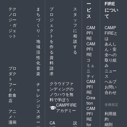
の種菌
ー
FIRE
は、冷
テク
ま
プ
ス
ビ
につい
蔵庫で
保存く
ノロ
ち
ロ
タ
ス
て
ださ
ジー
づ
ジ
ッ
い。
・ガ
く
ェ
フ
CAM
CAMP
ジェ
り
ク
に
PFI
FIREと
ット
・
ト
相
RE
は
地
を
談
CAM
あんし
域
作
す
PFI
ん・安
活
る
る
RE
全への
性
資
コ
取り組
化
料
ミュ
み
プロ
音
請
ニ
ニュー
ダク
楽
求
ティ
ス
ト
CAM
ヘルプ
クラウドファ
フー
チ
PFI
お問い
ンディングの
ド・
ャ
RE
合わせ
ノウハウを無
飲食
レ
Crea
料で学ぼう
店
ン
tion
各種規定
CAMPFIRE
ジ
CAM
アカデミー
アニ
ス
利用規
PFI
メ・
ポ
約
RE
漫画
ー
CA
説
細則
for