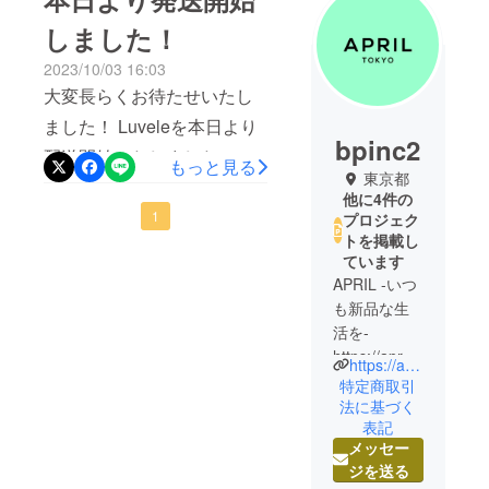
しました！
2023/10/03 16:03
大変長らくお待たせいたし
ました！ Luveleを本日より
bpinc2
配送開始いたしました！ 食
もっと見る
東京都
品衛生法の検査などを2回と
他に4件の
るなどバタバタの対応があ
1
プロジェク
トを掲載し
り、9月中に配送ができな
ています
かったこと大変申し訳ござ
APRIL -いつ
いません。 遅くとも今週中
も新品な生
活を-
には皆様のお手元に届くと
https://apr.to
https://apr.tokyo/
思いますので、今しばらく
kyo/
特定商取引
お待ちいただけますと幸い
法に基づく
表記
日本では珍
です！ LINEで今後の販売状
メッセー
しい製品を
況などお知らせしてまいり
ジを送る
中心に、気