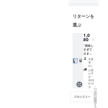
ますので、 ご登録してお待
分や生活の
ちいただけますと幸いで
質が上がる
製品を紹介
す！ https://lin.ee/qLS7ZTCv
リターンを
します。
何卒よろしくお願いいたし
選ぶ
ます。
いきびを抑
える未来の
1,0
80
枕
円
『ZEREMA
”美味し
すぎて
』とデュア
止まら
ルモーター
ない”
支援
で圧倒的風
”YOGU
者：
YOGU
2人
量のドライ
PROBI
お届
ヤー
OTICS”
け予
・一般
『Blaster
定：
販売予
2023
Pro』の日本
年10
定価
こ
月
総代理店も
格：
の
リ
1,200円
運営してお
タ
ー
(税込)
ン
詳細を見る
り、新たに
を
・10％
選
択
今回のヨー
オフ
す
る
→1,080