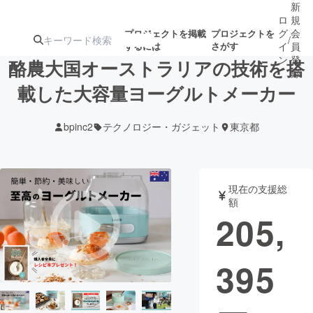
新
ロ
規
グ
会
プロジェクトを掲載
プロジェクトを
/
するには
さがす
イ
員
ン
登
酪農大国オーストラリアの技術を搭
録
載した大容量ヨーグルトメーカー
人気のプロ
注目のリ
注目の新着プロ
募集終了が近いプ
もうすぐ公開
bpinc2
テクノロジー・ガジェット
東京都
ジェクト
ターン
ジェクト
ロジェクト
されます
アート・写真
音楽
現在の支援総
額
205,
テクノロジー・ガジェット
ゲーム・サ
395
映像・映画
書籍・雑誌
ビジネス・起業
チャレンジ