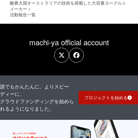
加物等
酪農大国オーストラリアの技術を搭載した大容量ヨーグルト
の食品
メーカー
>
表示は
活動報告一覧
お届け
商品の
ラベル
に表記
されま
machi-ya official account
す。 ※
商品開
封前に
は必ず
お届け
のリ
ターン
に貼付
された
ラベル
誰でもかんたんに、よりスピー
や注意
ディーに、
書きを
プロジェクトを始める
ご確認
クラウドファンディングを始めら
くださ
れるようになりました。
い。 ※
はちみ
つは保
存方法
高温を
さけ、