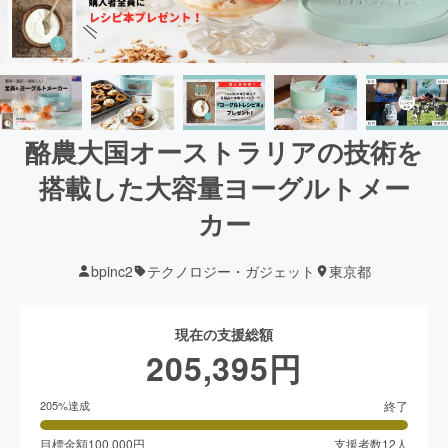
酪農大国オーストラリアの技術を
搭載した大容量ヨーグルトメー
カー
bpinc2
テクノロジー・ガジェット
東京都
現在の支援総額
205,395
円
終了
205
%達成
目標金額
100,000
円
支援者数
12
人