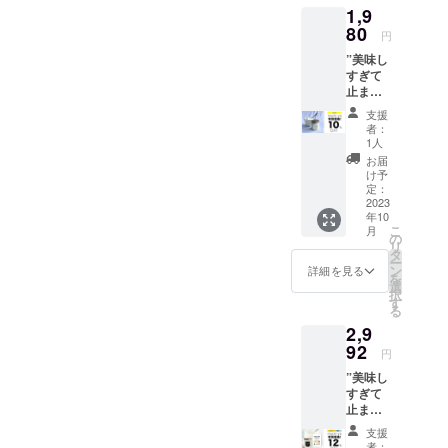
グルトメー
1,9
(税込)
カー
・送
80
円
料、税
『Luvele』
”美味し
込み ・
が加わりま
すぎて
個数：1
す。
止まら
個 ・タ
ない” ・
イプ：
支援
一般販
カスピ
者：
今後もどん
売予定
海ヨー
1人
価格：
どん製品が
グルト
お届
2,200円
・内容
け予
追加されま
(税込)
量：
定：
すので、
・
2023
6g（3g
年10
10％OF
×2
WEBサイト
こ
月
F→1,98
包）
の
を始め、各
リ
0(税込)
・補
タ
ー
SNSの
・送
足：3回
ン
詳細を見る
を
料、税
繰り返
選
チェックを
択
込み ・
すこと
す
よろしくお
る
個数：1
で６Lの
2,9
個 ・風
願いいしま
ヨーグ
味：紅
92
ルト生
す！
円
茶アー
成可能
”美味し
ルグレ
※ヨーグ
すぎて
イ ・内
ルト種
止まら
容量：
菌のみ
ない”
80g ※は
になり
支援
”YOGU
ちみつ
ます。
者：