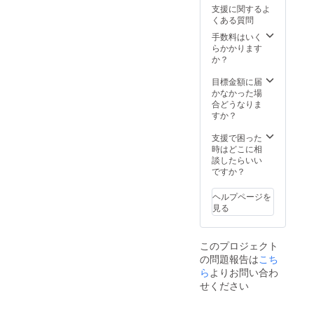
数：1台
とする
支援に関するよ
・種菌
ため分
くある質問
個数：5
離する
個 ・は
手数料はいく
ことが
ちみつ
らかかります
ありま
個数：5
か？
すが品
個 ・翻
質に問
訳済み
目標金額に届
題はあ
のヨー
かなかった場
りませ
グルト
合どうなりま
ん。夏
レシピ
すか？
場は冷
本付き
蔵庫で
※種菌は
支援で困った
保管す
1個
時はどこに相
ること
6g（3g
談したらいい
をおす
×2包）
ですか？
すめし
で3回繰
ます。
り返し
ヘルプページを
※本種類
6Lの
見る
の種菌
ヨーグ
は、冷
ルトを
蔵庫で
生成可
保存く
このプロジェクト
能です
ださ
の問題報告は
こち
※はちみ
い。
つは1個
ら
よりお問い合わ
80gで紅
せください
茶の
アール